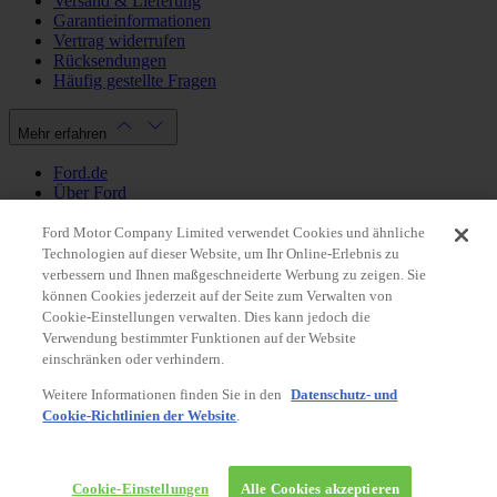
Versand & Lieferung
Garantieinformationen
Vertrag widerrufen
Rücksendungen
Häufig gestellte Fragen
Mehr erfahren
Ford.de
Über Ford
Cookie Richtlinien
Datenschutzbestimmungen
Ford Motor Company Limited verwendet Cookies und ähnliche
Impressum
Technologien auf dieser Website, um Ihr Online-Erlebnis zu
verbessern und Ihnen maßgeschneiderte Werbung zu zeigen. Sie
können Cookies jederzeit auf der Seite zum Verwalten von
Mein Konto
Cookie-Einstellungen verwalten. Dies kann jedoch die
Verwendung bestimmter Funktionen auf der Website
Login / Registrierung
einschränken oder verhindern.
Meine Bestellungen
Weitere Informationen finden Sie in den
Datenschutz- und
Land ändern
Cookie-Richtlinien der Website
.
Facebook
X
Instagram
Youtube
LinkedIn
© 2026 Ford-Werke-GmbH
Ford Onlineshop
Cookie-Einstellungen
Alle Cookies akzeptieren