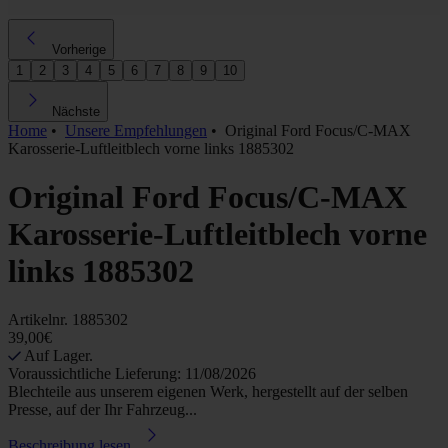
Vorherige
1
2
3
4
5
6
7
8
9
10
Nächste
Home
•
Unsere Empfehlungen
•
Original Ford Focus/C-MAX
Karosserie-Luftleitblech vorne links 1885302
Original Ford Focus/C-MAX
Karosserie-Luftleitblech vorne
links 1885302
Artikelnr.
1885302
39,00€
Auf Lager.
Voraussichtliche Lieferung: 11/08/2026
Blechteile aus unserem eigenen Werk, hergestellt auf der selben
Presse, auf der Ihr Fahrzeug...
Beschreibung lesen