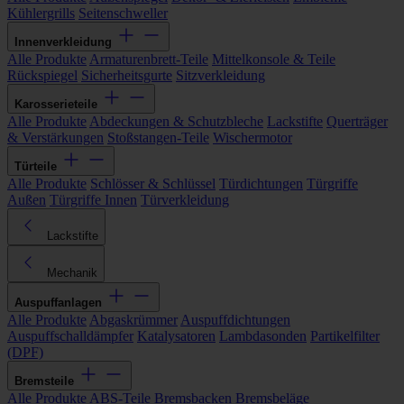
Kühlergrills
Seitenschweller
Innenverkleidung
Alle Produkte
Armaturenbrett-Teile
Mittelkonsole & Teile
Rückspiegel
Sicherheitsgurte
Sitzverkleidung
Karosserieteile
Alle Produkte
Abdeckungen & Schutzbleche
Lackstifte
Querträger
& Verstärkungen
Stoßstangen-Teile
Wischermotor
Türteile
Alle Produkte
Schlösser & Schlüssel
Türdichtungen
Türgriffe
Außen
Türgriffe Innen
Türverkleidung
Lackstifte
Mechanik
Auspuffanlagen
Alle Produkte
Abgaskrümmer
Auspuffdichtungen
Auspuffschalldämpfer
Katalysatoren
Lambdasonden
Partikelfilter
(DPF)
Bremsteile
Alle Produkte
ABS-Teile
Bremsbacken
Bremsbeläge