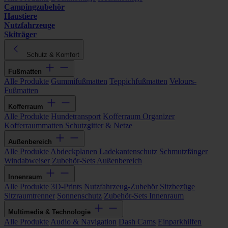
Campingzubehör
Haustiere
Nutzfahrzeuge
Skiträger
Schutz & Komfort
Fußmatten
Alle Produkte
Gummifußmatten
Teppichfußmatten
Velours-
Fußmatten
Kofferraum
Alle Produkte
Hundetransport
Kofferraum Organizer
Kofferraummatten
Schutzgitter & Netze
Außenbereich
Alle Produkte
Abdeckplanen
Ladekantenschutz
Schmutzfänger
Windabweiser
Zubehör-Sets Außenbereich
Innenraum
Alle Produkte
3D-Prints
Nutzfahrzeug-Zubehör
Sitzbezüge
Sitzraumtrenner
Sonnenschutz
Zubehör-Sets Innenraum
Multimedia & Technologie
Alle Produkte
Audio & Navigation
Dash Cams
Einparkhilfen