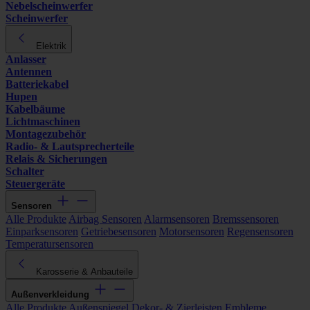
Nebelscheinwerfer
Scheinwerfer
Elektrik
Anlasser
Antennen
Batteriekabel
Hupen
Kabelbäume
Lichtmaschinen
Montagezubehör
Radio- & Lautsprecherteile
Relais & Sicherungen
Schalter
Steuergeräte
Sensoren
Alle Produkte
Airbag Sensoren
Alarmsensoren
Bremssensoren
Einparksensoren
Getriebesensoren
Motorsensoren
Regensensoren
Temperatursensoren
Karosserie & Anbauteile
Außenverkleidung
Alle Produkte
Außenspiegel
Dekor- & Zierleisten
Embleme