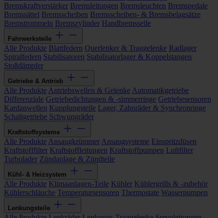
Bremskraftverstärker
Bremsleitungen
Bremsleuchten
Bremspedale
Bremssättel
Bremsscheiben
Bremsscheiben- & Bremsbelagsätze
Bremstrommeln
Bremszylinder
Handbremsseile
Fahrwerksteile
Alle Produkte
Blattfedern
Querlenker & Traggelenke
Radlager
Spiralfedern
Stabilisatoren
Stabilisatorlager & Koppelstangen
Stoßdämpfer
Getriebe & Antrieb
Alle Produkte
Antriebswellen & Gelenke
Automatikgetriebe
Differenziale
Getriebedichtungen & -simmerringe
Getriebesensoren
Kardanwellen
Kupplungsteile
Lager, Zahnräder & Synchronringe
Schaltgetriebe
Schwungräder
Kraftstoffsysteme
Alle Produkte
Ansaugkrümmer
Ansaugsysteme
Einspritzdüsen
Kraftstofffilter
Kraftstoffleitungen
Kraftstoffpumpen
Luftfilter
Turbolader
Zündanlage & Zündteile
Kühl- & Heizsystem
Alle Produkte
Klimaanlagen-Teile
Kühler
Kühlergrills & -zubehör
Kühlerschläuche
Temperatursensoren
Thermostate
Wasserpumpen
Lenkungsteile
Alle Produkte
Lenkräder
Lenkungs-Traggelenke
Servoleitungen