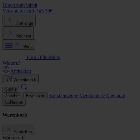
Direkt zum Inhalt
Versandkostenfrei ab 30€
K
Vorherige
Nächste
Menü
Ford Onlineshop
Widerruf
Anmelden
Warenkorb
0
Suche
Nutzfahrzeuge
Merchandise
Angebote
Zubehör
Ersatzteile
Schließen
Warenkorb
Schließen
Warenkorb