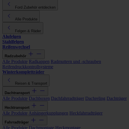
Ford Zubehör entdecken
Alle Produkte
Felgen & Räder
Alufelgen
Stahlfelgen
Reifenwechsel
Radzubehör
Alle Produkte
Radkappen
Radmuttern und -schrauben
Reifendruckkontrollsysteme
Winterkompletträder
Reisen & Transport
Dachtransport
Alle Produkte
Dachboxen
Dachfahrradträger
Dachreling
Dachträger
Hecktransport
Alle Produkte
Anhängerkupplungen
Heckfahrradträger
Fahrradträger
Alle Produkte
Dachmontage
Heckmontage