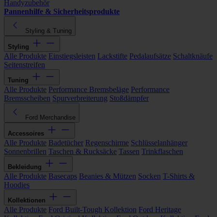
Handyzubehör
Pannenhilfe & Sicherheitsprodukte
Styling & Tuning
Styling
Alle Produkte
Einstiegsleisten
Lackstifte
Pedalaufsätze
Schaltknäufe
Seitenstreifen
Tuning
Alle Produkte
Performance Bremsbeläge
Performance
Bremsscheiben
Spurverbreiterung
Stoßdämpfer
Ford Merchandise
Accessoires
Alle Produkte
Badetücher
Regenschirme
Schlüsselanhänger
Sonnenbrillen
Taschen & Rucksäcke
Tassen
Trinkflaschen
Bekleidung
Alle Produkte
Basecaps
Beanies & Mützen
Socken
T-Shirts &
Hoodies
Kollektionen
Alle Produkte
Ford Built-Tough Kollektion
Ford Heritage