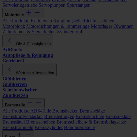
Servolenkgetriebe
Servopumpen
Spurstangen
Motorteile
Alle Produkte
Keilriemen
Kupplungsteile
Lichtmaschinen
Motorblock
Motordichtungen & -simmeringe
Motorlager
Ölwannen
Zahnriemen & Steuerketten
Zylinderkopf
Öle & Flüssigkeiten
AdBlue®
Autopflege & Reinigung
Getriebeöl
Wartung & Inspektion
Glühbirnen
Glühkerzen
Scheibenwischer
Zündkerzen
Bremsteile
Alle Produkte
ABS-Teile
Bremsbacken
Bremsbeläge
Bremskraftverstärker
Bremsleitungen
Bremsleuchten
Bremspedale
Bremssättel
Bremsscheiben
Bremsscheiben- & Bremsbelagsätze
Bremstrommeln
Bremszylinder
Handbremsseile