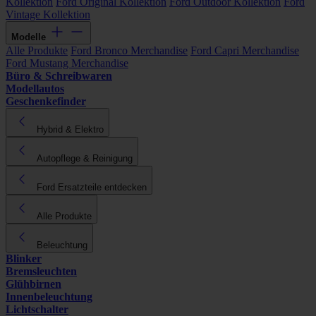
Kollektion
Ford Original Kollektion
Ford Outdoor Kollektion
Ford
Vintage Kollektion
Modelle
Alle Produkte
Ford Bronco Merchandise
Ford Capri Merchandise
Ford Mustang Merchandise
Büro & Schreibwaren
Modellautos
Geschenkefinder
Hybrid & Elektro
Autopflege & Reinigung
Ford Ersatzteile entdecken
Alle Produkte
Beleuchtung
Blinker
Bremsleuchten
Glühbirnen
Innenbeleuchtung
Lichtschalter