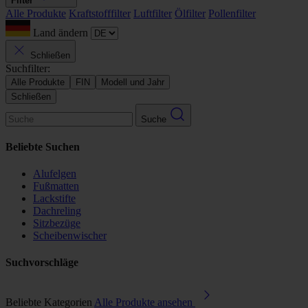
Filter
Alle Produkte
Kraftstofffilter
Luftfilter
Ölfilter
Pollenfilter
Land ändern
Schließen
Suchfilter:
Alle Produkte
FIN
Modell und Jahr
Schließen
Suche
Beliebte Suchen
Alufelgen
Fußmatten
Lackstifte
Dachreling
Sitzbezüge
Scheibenwischer
Suchvorschläge
Beliebte Kategorien
Alle Produkte ansehen