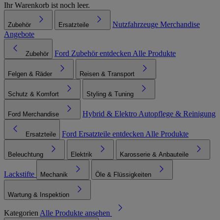
Ihr Warenkorb ist noch leer.
Nutzfahrzeuge
Merchandise
Zubehör
Ersatzteile
Angebote
Ford Zubehör entdecken
Alle Produkte
Zubehör
Felgen & Räder
Reisen & Transport
Schutz & Komfort
Styling & Tuning
Hybrid & Elektro
Autopflege & Reinigung
Ford Merchandise
Ford Ersatzteile entdecken
Alle Produkte
Ersatzteile
Beleuchtung
Elektrik
Karosserie & Anbauteile
Lackstifte
Mechanik
Öle & Flüssigkeiten
Wartung & Inspektion
Kategorien
Alle Produkte ansehen