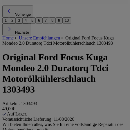
Vorherige
1
2
3
4
5
6
7
8
9
10
Nächste
Home
•
Unsere Empfehlungen
•
Original Ford Focus Kuga
Mondeo 2.0 Duratorq Tdci Motorölkühlerschlauch 1303493
Original Ford Focus Kuga
Mondeo 2.0 Duratorq Tdci
Motorölkühlerschlauch
1303493
Artikelnr.
1303493
49,00€
Auf Lager.
Voraussichtliche Lieferung: 11/08/2026
Wir bieten Ihnen alles, was Sie für eine vollständige Reparatur des
Motors benötigen, wie Sc...