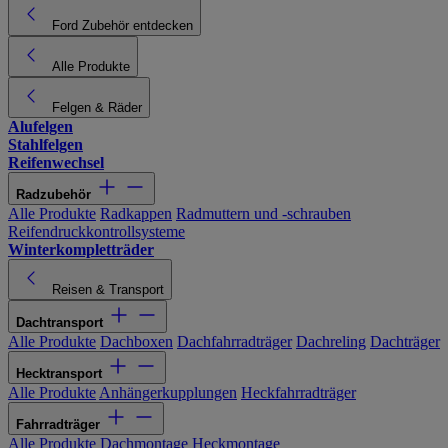
Ford Zubehör entdecken
Alle Produkte
Felgen & Räder
Alufelgen
Stahlfelgen
Reifenwechsel
Radzubehör
Alle Produkte
Radkappen
Radmuttern und -schrauben
Reifendruckkontrollsysteme
Winterkompletträder
Reisen & Transport
Dachtransport
Alle Produkte
Dachboxen
Dachfahrradträger
Dachreling
Dachträger
Hecktransport
Alle Produkte
Anhängerkupplungen
Heckfahrradträger
Fahrradträger
Alle Produkte
Dachmontage
Heckmontage