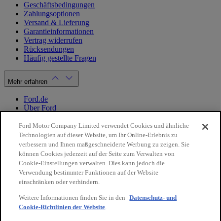
Geschäftsbedingungen
Zahlungsoptionen
Versand & Lieferung
Garantieinformationen
Vertrag widerrufen
Rücksendungen
Häufig gestellte Fragen
Mehr erfahren
Ford.de
Über Ford
Cookie Richtlinien
Datenschutzbestimmungen
Ford Motor Company Limited verwendet Cookies und ähnliche
Impressum
Technologien auf dieser Website, um Ihr Online-Erlebnis zu
verbessern und Ihnen maßgeschneiderte Werbung zu zeigen. Sie
können Cookies jederzeit auf der Seite zum Verwalten von
Mein Konto
Cookie-Einstellungen verwalten. Dies kann jedoch die
Verwendung bestimmter Funktionen auf der Website
Login / Registrierung
einschränken oder verhindern.
Meine Bestellungen
Weitere Informationen finden Sie in den
Datenschutz- und
Land ändern
Cookie-Richtlinien der Website
.
10€
auf Ihre
Facebook
X
Instagram
Youtube
LinkedIn