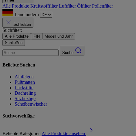
Filter
Alle Produkte
Kraftstofffilter
Luftfilter
Ölfilter
Pollenfilter
Land ändern
Schließen
Suchfilter:
Alle Produkte
FIN
Modell und Jahr
Schließen
Suche
Beliebte Suchen
Alufelgen
Fußmatten
Lackstifte
Dachreling
Sitzbezüge
Scheibenwischer
Suchvorschläge
Beliebte Kategorien
Alle Produkte ansehen