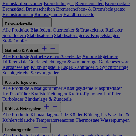
Bremskraftverstärker
Bremsleitungen
Bremsleuchten
Bremspedale
Bremssättel
Bremsscheiben
Bremsscheiben- & Bremsbelagsätze
Bremstrommeln
Bremszylinder
Handbremsseile
Fahrwerksteile
Alle Produkte
Blattfedern
Querlenker & Traggelenke
Radlager
Spiralfedern
Stabilisatoren
Stabilisatorlager & Koppelstangen
Stoßdämpfer
Getriebe & Antrieb
Alle Produkte
Antriebswellen & Gelenke
Automatikgetriebe
Differenziale
Getriebedichtungen & -simmerringe
Getriebesensoren
Kardanwellen
Kupplungsteile
Lager, Zahnräder & Synchronringe
Schaltgetriebe
Schwungräder
Kraftstoffsysteme
Alle Produkte
Ansaugkrümmer
Ansaugsysteme
Einspritzdüsen
Kraftstofffilter
Kraftstoffleitungen
Kraftstoffpumpen
Luftfilter
Turbolader
Zündanlage & Zündteile
Kühl- & Heizsystem
Alle Produkte
Klimaanlagen-Teile
Kühler
Kühlergrills & -zubehör
Kühlerschläuche
Temperatursensoren
Thermostate
Wasserpumpen
Lenkungsteile
Alle Produkte
Lenkräder
Lenkungs-Traggelenke
Servoleitungen