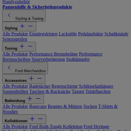
Handyzubehör
Pannenhilfe & Sicherheitsprodukte
Styling & Tuning
Styling
Alle Produkte
Einstiegsleisten
Lackstifte
Pedalaufsätze
Schaltknäufe
Seitenstreifen
Tuning
Alle Produkte
Performance Bremsbeläge
Performance
Bremsscheiben
Spurverbreiterung
Stoßdämpfer
Ford Merchandise
Accessoires
Alle Produkte
Badetücher
Regenschirme
Schlüsselanhänger
Sonnenbrillen
Taschen & Rucksäcke
Tassen
Trinkflaschen
Bekleidung
Alle Produkte
Basecaps
Beanies & Mützen
Socken
T-Shirts &
Hoodies
Kollektionen
Alle Produkte
Ford Built-Tough Kollektion
Ford Heritage