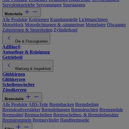
Servolenkgetriebe
Servopumpen
Spurstangen
Motorteile
Alle Produkte
Keilriemen
Kupplungsteile
Lichtmaschinen
Motorblock
Motordichtungen & -simmeringe
Motorlager
Ölwannen
Zahnriemen & Steuerketten
Zylinderkopf
Öle & Flüssigkeiten
AdBlue®
Autopflege & Reinigung
Getriebeöl
Wartung & Inspektion
Glühbirnen
Glühkerzen
Scheibenwischer
Zündkerzen
Bremsteile
Alle Produkte
ABS-Teile
Bremsbacken
Bremsbeläge
Bremskraftverstärker
Bremsleitungen
Bremsleuchten
Bremspedale
Bremssättel
Bremsscheiben
Bremsscheiben- & Bremsbelagsätze
Bremstrommeln
Bremszylinder
Handbremsseile