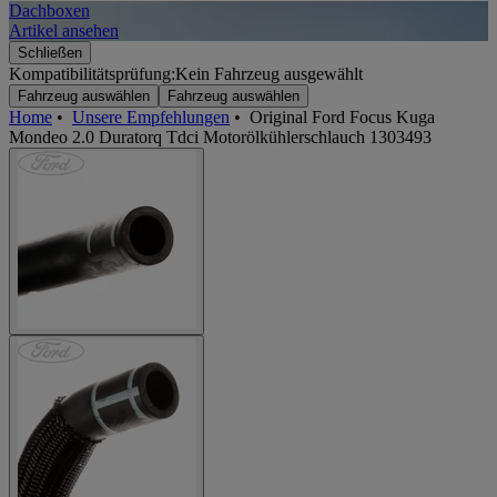
Dachboxen
A
Artikel ansehen
A
Schließen
Kompatibilitätsprüfung:
Kein Fahrzeug ausgewählt
Fahrzeug auswählen
Fahrzeug auswählen
Home
•
Unsere Empfehlungen
•
Original Ford Focus Kuga
Mondeo 2.0 Duratorq Tdci Motorölkühlerschlauch 1303493