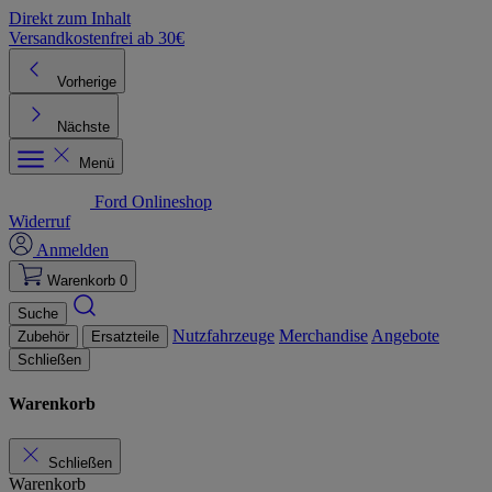
Direkt zum Inhalt
Versandkostenfrei ab 30€
K
Vorherige
Nächste
Menü
Ford Onlineshop
Widerruf
Anmelden
Warenkorb
0
Suche
Nutzfahrzeuge
Merchandise
Angebote
Zubehör
Ersatzteile
Schließen
Warenkorb
Schließen
Warenkorb