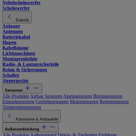
Nebelscheinwerfer
Scheinwerfer
Elektrik
Anlasser
Antennen
Batteriekabel
Hupen
Kabelbäume
Lichtmaschinen
Montagezubehör
Radio- & Lautsprecherteile
Relais & Sicherungen
Schalter
Steuergeräte
Sensoren
Alle Produkte
Airbag Sensoren
Alarmsensoren
Bremssensoren
Einparksensoren
Getriebesensoren
Motorsensoren
Regensensoren
Temperatursensoren
Karosserie & Anbauteile
Außenverkleidung
Alle Produkte
Außenspiegel
Dekor- & Zierleisten
Embleme