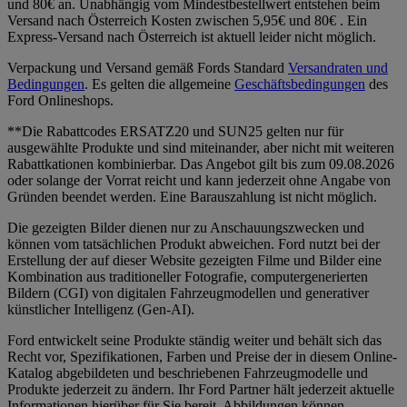
und 80€ an. Unabhängig vom Mindestbestellwert entstehen beim
Versand nach Österreich Kosten zwischen 5,95€ und 80€ . Ein
Express-Versand nach Österreich ist aktuell leider nicht möglich.
Verpackung und Versand gemäß Fords Standard
Versandraten und
Bedingungen
. Es gelten die allgemeine
Geschäftsbedingungen
des
Ford Onlineshops.
**Die Rabattcodes ERSATZ20 und SUN25 gelten nur für
ausgewählte Produkte und sind miteinander, aber nicht mit weiteren
Rabattkationen kombinierbar. Das Angebot gilt bis zum 09.08.2026
oder solange der Vorrat reicht und kann jederzeit ohne Angabe von
Gründen beendet werden. Eine Barauszahlung ist nicht möglich.
Die gezeigten Bilder dienen nur zu Anschauungszwecken und
können vom tatsächlichen Produkt abweichen. Ford nutzt bei der
Erstellung der auf dieser Website gezeigten Filme und Bilder eine
Kombination aus traditioneller Fotografie, computergenerierten
Bildern (CGI) von digitalen Fahrzeugmodellen und generativer
künstlicher Intelligenz (Gen-AI).
Ford entwickelt seine Produkte ständig weiter und behält sich das
Recht vor, Spezifikationen, Farben und Preise der in diesem Online-
Katalog abgebildeten und beschriebenen Fahrzeugmodelle und
Produkte jederzeit zu ändern. Ihr Ford Partner hält jederzeit aktuelle
Informationen hierüber für Sie bereit. Abbildungen können