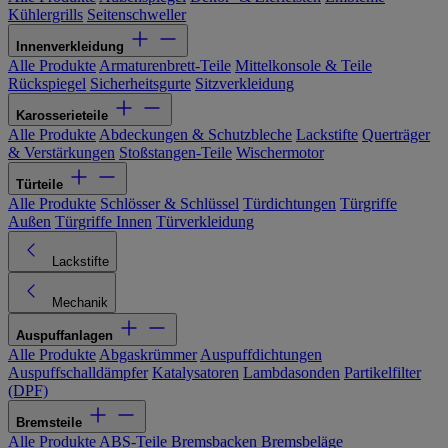
Kühlergrills
Seitenschweller
Innenverkleidung
Alle Produkte
Armaturenbrett-Teile
Mittelkonsole & Teile
Rückspiegel
Sicherheitsgurte
Sitzverkleidung
Karosserieteile
Alle Produkte
Abdeckungen & Schutzbleche
Lackstifte
Querträger
& Verstärkungen
Stoßstangen-Teile
Wischermotor
Türteile
Alle Produkte
Schlösser & Schlüssel
Türdichtungen
Türgriffe
Außen
Türgriffe Innen
Türverkleidung
Lackstifte
Mechanik
Auspuffanlagen
Alle Produkte
Abgaskrümmer
Auspuffdichtungen
Auspuffschalldämpfer
Katalysatoren
Lambdasonden
Partikelfilter
(DPF)
Bremsteile
Alle Produkte
ABS-Teile
Bremsbacken
Bremsbeläge