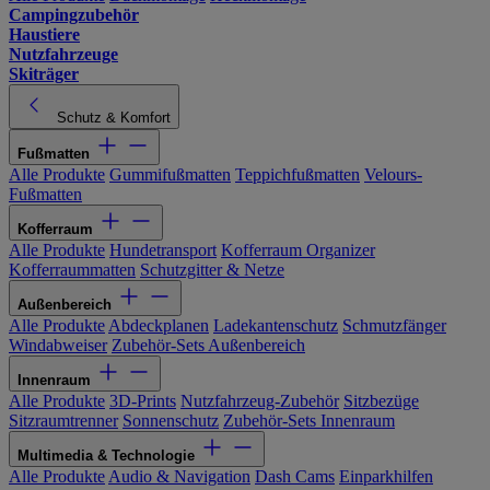
Campingzubehör
Haustiere
Nutzfahrzeuge
Skiträger
Schutz & Komfort
Fußmatten
Alle Produkte
Gummifußmatten
Teppichfußmatten
Velours-
Fußmatten
Kofferraum
Alle Produkte
Hundetransport
Kofferraum Organizer
Kofferraummatten
Schutzgitter & Netze
Außenbereich
Alle Produkte
Abdeckplanen
Ladekantenschutz
Schmutzfänger
Windabweiser
Zubehör-Sets Außenbereich
Innenraum
Alle Produkte
3D-Prints
Nutzfahrzeug-Zubehör
Sitzbezüge
Sitzraumtrenner
Sonnenschutz
Zubehör-Sets Innenraum
Multimedia & Technologie
Alle Produkte
Audio & Navigation
Dash Cams
Einparkhilfen