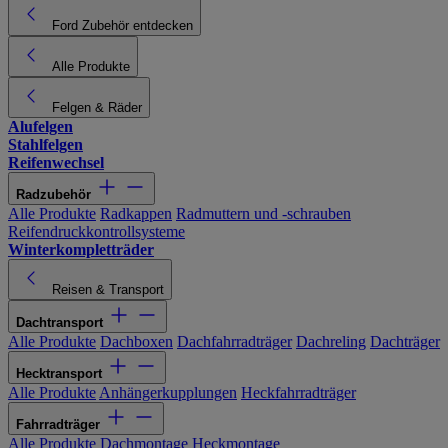
Ford Zubehör entdecken
Alle Produkte
Felgen & Räder
Alufelgen
Stahlfelgen
Reifenwechsel
Radzubehör
Alle Produkte
Radkappen
Radmuttern und -schrauben
Reifendruckkontrollsysteme
Winterkompletträder
Reisen & Transport
Dachtransport
Alle Produkte
Dachboxen
Dachfahrradträger
Dachreling
Dachträger
Hecktransport
Alle Produkte
Anhängerkupplungen
Heckfahrradträger
Fahrradträger
Alle Produkte
Dachmontage
Heckmontage