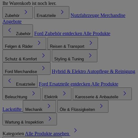
Ihr Warenkorb ist noch leer.
Nutzfahrzeuge
Merchandise
Zubehör
Ersatzteile
Angebote
Ford Zubehör entdecken
Alle Produkte
Zubehör
Felgen & Räder
Reisen & Transport
Schutz & Komfort
Styling & Tuning
Hybrid & Elektro
Autopflege & Reinigung
Ford Merchandise
Ford Ersatzteile entdecken
Alle Produkte
Ersatzteile
Beleuchtung
Elektrik
Karosserie & Anbauteile
Lackstifte
Mechanik
Öle & Flüssigkeiten
Wartung & Inspektion
Kategorien
Alle Produkte ansehen