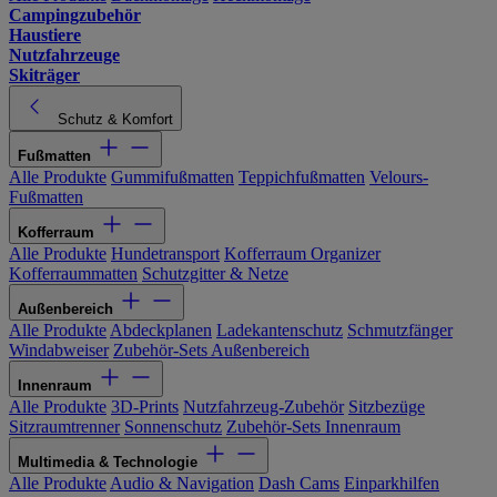
Campingzubehör
Haustiere
Nutzfahrzeuge
Skiträger
Schutz & Komfort
Fußmatten
Alle Produkte
Gummifußmatten
Teppichfußmatten
Velours-
Fußmatten
Kofferraum
Alle Produkte
Hundetransport
Kofferraum Organizer
Kofferraummatten
Schutzgitter & Netze
Außenbereich
Alle Produkte
Abdeckplanen
Ladekantenschutz
Schmutzfänger
Windabweiser
Zubehör-Sets Außenbereich
Innenraum
Alle Produkte
3D-Prints
Nutzfahrzeug-Zubehör
Sitzbezüge
Sitzraumtrenner
Sonnenschutz
Zubehör-Sets Innenraum
Multimedia & Technologie
Alle Produkte
Audio & Navigation
Dash Cams
Einparkhilfen