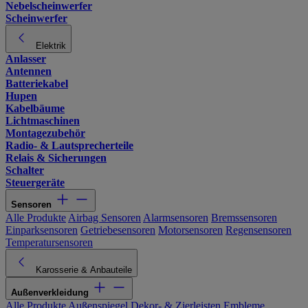
Nebelscheinwerfer
Scheinwerfer
Elektrik
Anlasser
Antennen
Batteriekabel
Hupen
Kabelbäume
Lichtmaschinen
Montagezubehör
Radio- & Lautsprecherteile
Relais & Sicherungen
Schalter
Steuergeräte
Sensoren
Alle Produkte
Airbag Sensoren
Alarmsensoren
Bremssensoren
Einparksensoren
Getriebesensoren
Motorsensoren
Regensensoren
Temperatursensoren
Karosserie & Anbauteile
Außenverkleidung
Alle Produkte
Außenspiegel
Dekor- & Zierleisten
Embleme