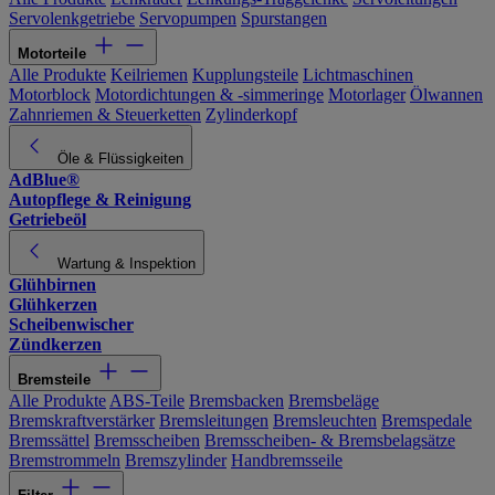
Servolenkgetriebe
Servopumpen
Spurstangen
Motorteile
Alle Produkte
Keilriemen
Kupplungsteile
Lichtmaschinen
Motorblock
Motordichtungen & -simmeringe
Motorlager
Ölwannen
Zahnriemen & Steuerketten
Zylinderkopf
Öle & Flüssigkeiten
AdBlue®
Autopflege & Reinigung
Getriebeöl
Wartung & Inspektion
Glühbirnen
Glühkerzen
Scheibenwischer
Zündkerzen
Bremsteile
Alle Produkte
ABS-Teile
Bremsbacken
Bremsbeläge
Bremskraftverstärker
Bremsleitungen
Bremsleuchten
Bremspedale
Bremssättel
Bremsscheiben
Bremsscheiben- & Bremsbelagsätze
Bremstrommeln
Bremszylinder
Handbremsseile