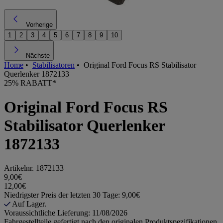
Vorherige
1
2
3
4
5
6
7
8
9
10
Nächste
Home
•
Stabilisatoren
•
Original Ford Focus RS Stabilisator
Querlenker 1872133
25% RABATT*
Original Ford Focus RS
Stabilisator Querlenker
1872133
Artikelnr.
1872133
9,00€
12,00€
Niedrigster Preis der letzten 30 Tage: 9,00€
Auf Lager.
Voraussichtliche Lieferung: 11/08/2026
Fahrgestellteile gefertigt nach den originalen Produktspezifikationen