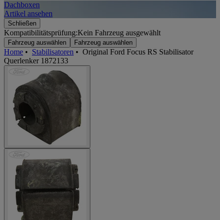
Dachboxen
A
Artikel ansehen
A
Schließen
Kompatibilitätsprüfung:
Kein Fahrzeug ausgewählt
Fahrzeug auswählen
Fahrzeug auswählen
Home
•
Stabilisatoren
•
Original Ford Focus RS Stabilisator
Querlenker 1872133