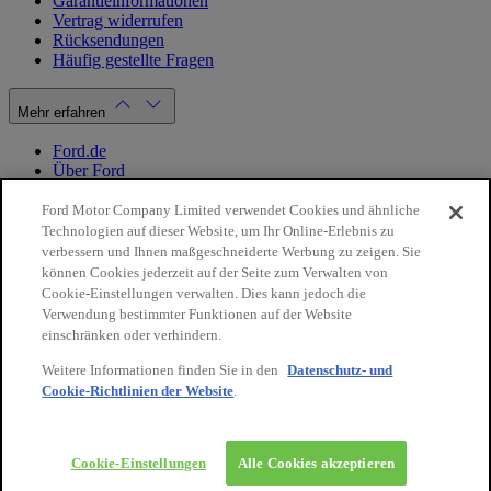
Garantieinformationen
Vertrag widerrufen
Rücksendungen
Häufig gestellte Fragen
Mehr erfahren
Ford.de
Über Ford
Cookie Richtlinien
Datenschutzbestimmungen
Ford Motor Company Limited verwendet Cookies und ähnliche
Impressum
Technologien auf dieser Website, um Ihr Online-Erlebnis zu
verbessern und Ihnen maßgeschneiderte Werbung zu zeigen. Sie
können Cookies jederzeit auf der Seite zum Verwalten von
Mein Konto
Cookie-Einstellungen verwalten. Dies kann jedoch die
Verwendung bestimmter Funktionen auf der Website
Login / Registrierung
einschränken oder verhindern.
Meine Bestellungen
Weitere Informationen finden Sie in den
Datenschutz- und
Land ändern
Cookie-Richtlinien der Website
.
10€
auf Ihre
Facebook
X
Instagram
Youtube
LinkedIn
nächste
Bestellung
© 2026 Ford-Werke-GmbH
Ford Onlineshop
Cookie-Einstellungen
Alle Cookies akzeptieren