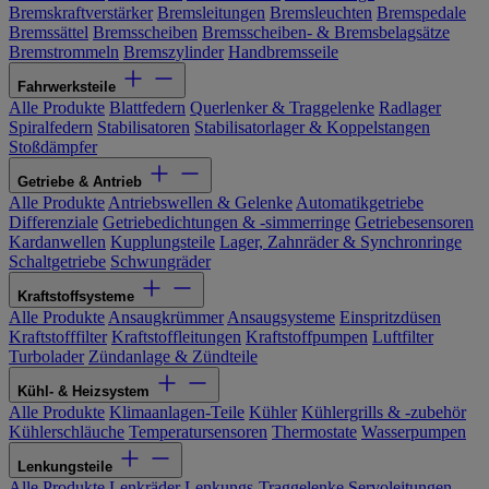
Bremskraftverstärker
Bremsleitungen
Bremsleuchten
Bremspedale
Bremssättel
Bremsscheiben
Bremsscheiben- & Bremsbelagsätze
Bremstrommeln
Bremszylinder
Handbremsseile
Fahrwerksteile
Alle Produkte
Blattfedern
Querlenker & Traggelenke
Radlager
Spiralfedern
Stabilisatoren
Stabilisatorlager & Koppelstangen
Stoßdämpfer
Getriebe & Antrieb
Alle Produkte
Antriebswellen & Gelenke
Automatikgetriebe
Differenziale
Getriebedichtungen & -simmerringe
Getriebesensoren
Kardanwellen
Kupplungsteile
Lager, Zahnräder & Synchronringe
Schaltgetriebe
Schwungräder
Kraftstoffsysteme
Alle Produkte
Ansaugkrümmer
Ansaugsysteme
Einspritzdüsen
Kraftstofffilter
Kraftstoffleitungen
Kraftstoffpumpen
Luftfilter
Turbolader
Zündanlage & Zündteile
Kühl- & Heizsystem
Alle Produkte
Klimaanlagen-Teile
Kühler
Kühlergrills & -zubehör
Kühlerschläuche
Temperatursensoren
Thermostate
Wasserpumpen
Lenkungsteile
Alle Produkte
Lenkräder
Lenkungs-Traggelenke
Servoleitungen