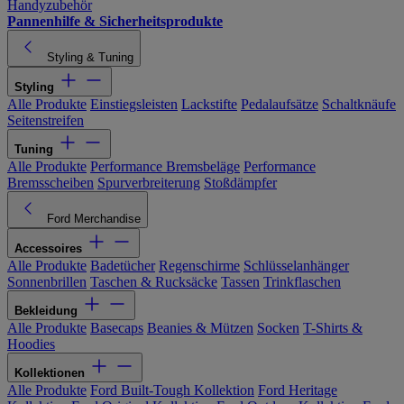
Handyzubehör
Pannenhilfe & Sicherheitsprodukte
Styling & Tuning
Styling
Alle Produkte
Einstiegsleisten
Lackstifte
Pedalaufsätze
Schaltknäufe
Seitenstreifen
Tuning
Alle Produkte
Performance Bremsbeläge
Performance
Bremsscheiben
Spurverbreiterung
Stoßdämpfer
Ford Merchandise
Accessoires
Alle Produkte
Badetücher
Regenschirme
Schlüsselanhänger
Sonnenbrillen
Taschen & Rucksäcke
Tassen
Trinkflaschen
Bekleidung
Alle Produkte
Basecaps
Beanies & Mützen
Socken
T-Shirts &
Hoodies
Kollektionen
Alle Produkte
Ford Built-Tough Kollektion
Ford Heritage