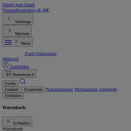
Direkt zum Inhalt
Versandkostenfrei ab 30€
K
Vorherige
Nächste
Menü
Ford Onlineshop
Widerruf
Anmelden
Warenkorb
0
Suche
Nutzfahrzeuge
Merchandise
Angebote
Zubehör
Ersatzteile
Schließen
Warenkorb
Schließen
Warenkorb