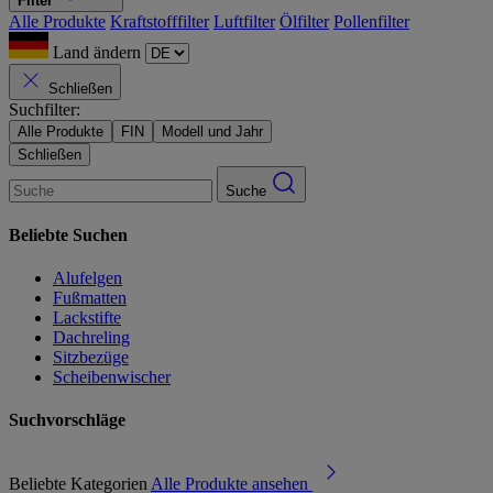
Filter
Alle Produkte
Kraftstofffilter
Luftfilter
Ölfilter
Pollenfilter
Land ändern
Schließen
Suchfilter:
Alle Produkte
FIN
Modell und Jahr
Schließen
Suche
Beliebte Suchen
Alufelgen
Fußmatten
Lackstifte
Dachreling
Sitzbezüge
Scheibenwischer
Suchvorschläge
Beliebte Kategorien
Alle Produkte ansehen