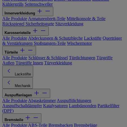
Kühlergrills
Seitenschweller
Innenverkleidung
Alle Produkte
Armaturenbrett-Teile
Mittelkonsole & Teile
Rückspiegel
Sicherheitsgurte
Sitzverkleidung
Karosserieteile
Alle Produkte
Abdeckungen & Schutzbleche
Lackstifte
Querträger
& Verstärkungen
Stoßstangen-Teile
Wischermotor
Türteile
Alle Produkte
Schlösser & Schlüssel
Türdichtungen
Türgriffe
Außen
Türgriffe Innen
Türverkleidung
Lackstifte
Mechanik
Auspuffanlagen
Alle Produkte
Abgaskrümmer
Auspuffdichtungen
Auspuffschalldämpfer
Katalysatoren
Lambdasonden
Partikelfilter
(DPF)
Bremsteile
Alle Produkte
ABS-Teile
Bremsbacken
Bremsbeläge