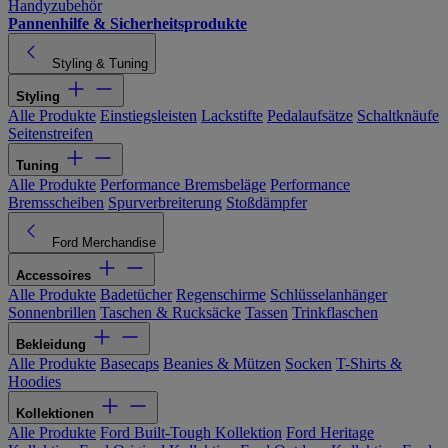
Handyzubehör
Pannenhilfe & Sicherheitsprodukte
Styling & Tuning
Styling
Alle Produkte
Einstiegsleisten
Lackstifte
Pedalaufsätze
Schaltknäufe
Seitenstreifen
Tuning
Alle Produkte
Performance Bremsbeläge
Performance
Bremsscheiben
Spurverbreiterung
Stoßdämpfer
Ford Merchandise
Accessoires
Alle Produkte
Badetücher
Regenschirme
Schlüsselanhänger
Sonnenbrillen
Taschen & Rucksäcke
Tassen
Trinkflaschen
Bekleidung
Alle Produkte
Basecaps
Beanies & Mützen
Socken
T-Shirts &
Hoodies
Kollektionen
Alle Produkte
Ford Built-Tough Kollektion
Ford Heritage