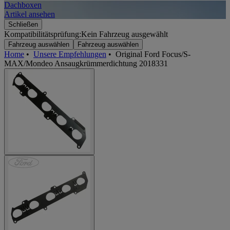
Dachboxen
A
Artikel ansehen
A
Schließen
Kompatibilitätsprüfung:
Kein Fahrzeug ausgewählt
Fahrzeug auswählen
Fahrzeug auswählen
Home
•
Unsere Empfehlungen
•
Original Ford Focus/S-
MAX/Mondeo Ansaugkrümmerdichtung 2018331