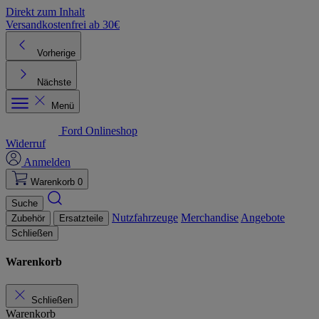
Direkt zum Inhalt
Versandkostenfrei ab 30€
K
Vorherige
Nächste
Menü
Ford Onlineshop
Widerruf
Anmelden
Warenkorb
0
Suche
Nutzfahrzeuge
Merchandise
Angebote
Zubehör
Ersatzteile
Schließen
Warenkorb
Schließen
Warenkorb