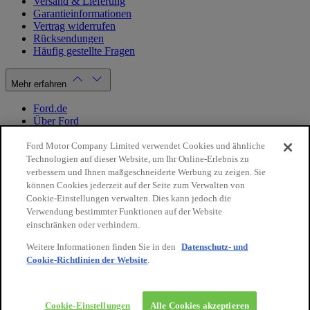
Versand & Lieferung
Garantieinformationen
Vertrag widerrufen
Rücksendungen
Häufig gestellte Fragen
Mehr erfahren
Ford.de
Über Ford
Cookie Richtlinien
Datenschutzbestimmungen
Ford Motor Company Limited verwendet Cookies und ähnliche
Impressum
Technologien auf dieser Website, um Ihr Online-Erlebnis zu
verbessern und Ihnen maßgeschneiderte Werbung zu zeigen. Sie
können Cookies jederzeit auf der Seite zum Verwalten von
Mein Konto
Cookie-Einstellungen verwalten. Dies kann jedoch die
Verwendung bestimmter Funktionen auf der Website
Login / Registrierung
einschränken oder verhindern.
Meine Bestellungen
Weitere Informationen finden Sie in den
Datenschutz- und
Land ändern
Cookie-Richtlinien der Website
.
10€
auf Ihre
Facebook
X
Instagram
Youtube
LinkedIn
nächste
Bestellung
© 2026 Ford-Werke-GmbH
Ford Onlineshop
Cookie-Einstellungen
Alle Cookies akzeptieren