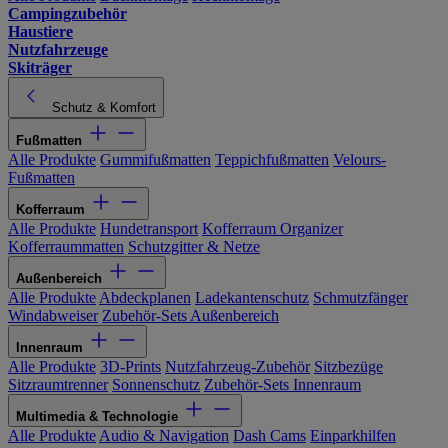
Campingzubehör
Haustiere
Nutzfahrzeuge
Skiträger
Schutz & Komfort
Fußmatten
Alle Produkte
Gummifußmatten
Teppichfußmatten
Velours-
Fußmatten
Kofferraum
Alle Produkte
Hundetransport
Kofferraum Organizer
Kofferraummatten
Schutzgitter & Netze
Außenbereich
Alle Produkte
Abdeckplanen
Ladekantenschutz
Schmutzfänger
Windabweiser
Zubehör-Sets Außenbereich
Innenraum
Alle Produkte
3D-Prints
Nutzfahrzeug-Zubehör
Sitzbezüge
Sitzraumtrenner
Sonnenschutz
Zubehör-Sets Innenraum
Multimedia & Technologie
Alle Produkte
Audio & Navigation
Dash Cams
Einparkhilfen