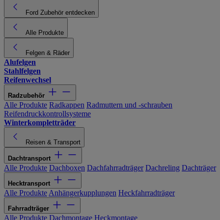
Ford Zubehör entdecken
Alle Produkte
Felgen & Räder
Alufelgen
Stahlfelgen
Reifenwechsel
Radzubehör
Alle Produkte
Radkappen
Radmuttern und -schrauben
Reifendruckkontrollsysteme
Winterkompletträder
Reisen & Transport
Dachtransport
Alle Produkte
Dachboxen
Dachfahrradträger
Dachreling
Dachträger
Hecktransport
Alle Produkte
Anhängerkupplungen
Heckfahrradträger
Fahrradträger
Alle Produkte
Dachmontage
Heckmontage