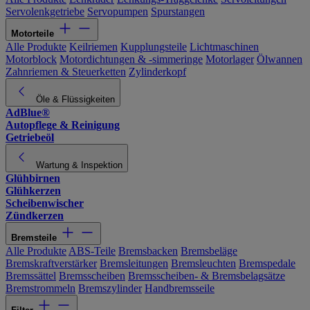
Servolenkgetriebe
Servopumpen
Spurstangen
Motorteile
Alle Produkte
Keilriemen
Kupplungsteile
Lichtmaschinen
Motorblock
Motordichtungen & -simmeringe
Motorlager
Ölwannen
Zahnriemen & Steuerketten
Zylinderkopf
Öle & Flüssigkeiten
AdBlue®
Autopflege & Reinigung
Getriebeöl
Wartung & Inspektion
Glühbirnen
Glühkerzen
Scheibenwischer
Zündkerzen
Bremsteile
Alle Produkte
ABS-Teile
Bremsbacken
Bremsbeläge
Bremskraftverstärker
Bremsleitungen
Bremsleuchten
Bremspedale
Bremssättel
Bremsscheiben
Bremsscheiben- & Bremsbelagsätze
Bremstrommeln
Bremszylinder
Handbremsseile