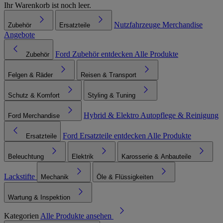
Ihr Warenkorb ist noch leer.
Nutzfahrzeuge
Merchandise
Zubehör
Ersatzteile
Angebote
Ford Zubehör entdecken
Alle Produkte
Zubehör
Felgen & Räder
Reisen & Transport
Schutz & Komfort
Styling & Tuning
Hybrid & Elektro
Autopflege & Reinigung
Ford Merchandise
Ford Ersatzteile entdecken
Alle Produkte
Ersatzteile
Beleuchtung
Elektrik
Karosserie & Anbauteile
Lackstifte
Mechanik
Öle & Flüssigkeiten
Wartung & Inspektion
Kategorien
Alle Produkte ansehen