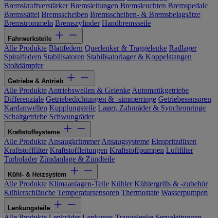
Bremskraftverstärker
Bremsleitungen
Bremsleuchten
Bremspedale
Bremssättel
Bremsscheiben
Bremsscheiben- & Bremsbelagsätze
Bremstrommeln
Bremszylinder
Handbremsseile
Fahrwerksteile
Alle Produkte
Blattfedern
Querlenker & Traggelenke
Radlager
Spiralfedern
Stabilisatoren
Stabilisatorlager & Koppelstangen
Stoßdämpfer
Getriebe & Antrieb
Alle Produkte
Antriebswellen & Gelenke
Automatikgetriebe
Differenziale
Getriebedichtungen & -simmerringe
Getriebesensoren
Kardanwellen
Kupplungsteile
Lager, Zahnräder & Synchronringe
Schaltgetriebe
Schwungräder
Kraftstoffsysteme
Alle Produkte
Ansaugkrümmer
Ansaugsysteme
Einspritzdüsen
Kraftstofffilter
Kraftstoffleitungen
Kraftstoffpumpen
Luftfilter
Turbolader
Zündanlage & Zündteile
Kühl- & Heizsystem
Alle Produkte
Klimaanlagen-Teile
Kühler
Kühlergrills & -zubehör
Kühlerschläuche
Temperatursensoren
Thermostate
Wasserpumpen
Lenkungsteile
Alle Produkte
Lenkräder
Lenkungs-Traggelenke
Servoleitungen