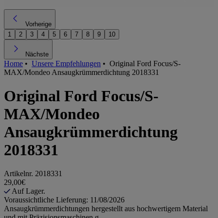
Vorherige
1
2
3
4
5
6
7
8
9
10
Nächste
Home
•
Unsere Empfehlungen
•
Original Ford Focus/S-
MAX/Mondeo Ansaugkrümmerdichtung 2018331
Original Ford Focus/S-
MAX/Mondeo
Ansaugkrümmerdichtung
2018331
Artikelnr.
2018331
29,00€
Auf Lager.
Voraussichtliche Lieferung: 11/08/2026
Ansaugkrümmerdichtungen hergestellt aus hochwertigem Material
und mit Präzisionsmaschinen g...