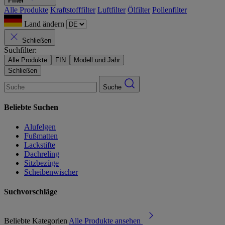
Filter
Alle Produkte
Kraftstofffilter
Luftfilter
Ölfilter
Pollenfilter
Land ändern
Schließen
Suchfilter:
Alle Produkte
FIN
Modell und Jahr
Schließen
Suche
Beliebte Suchen
Alufelgen
Fußmatten
Lackstifte
Dachreling
Sitzbezüge
Scheibenwischer
Suchvorschläge
Beliebte Kategorien
Alle Produkte ansehen