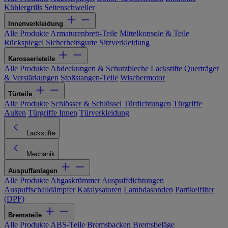
Kühlergrills
Seitenschweller
Innenverkleidung
Alle Produkte
Armaturenbrett-Teile
Mittelkonsole & Teile
Rückspiegel
Sicherheitsgurte
Sitzverkleidung
Karosserieteile
Alle Produkte
Abdeckungen & Schutzbleche
Lackstifte
Querträger
& Verstärkungen
Stoßstangen-Teile
Wischermotor
Türteile
Alle Produkte
Schlösser & Schlüssel
Türdichtungen
Türgriffe
Außen
Türgriffe Innen
Türverkleidung
Lackstifte
Mechanik
Auspuffanlagen
Alle Produkte
Abgaskrümmer
Auspuffdichtungen
Auspuffschalldämpfer
Katalysatoren
Lambdasonden
Partikelfilter
(DPF)
Bremsteile
Alle Produkte
ABS-Teile
Bremsbacken
Bremsbeläge