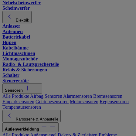
Nebelscheinwerfer
Scheinwerfer
Elektrik
Anlasser
Antennen
Batteriekabel
Hupen
Kabelbäume
Lichtmaschinen
Montagezubehör
Radio- & Lautsprecherteile
Relais & Sicherungen
Schalter
Steuergeräte
Sensoren
Alle Produkte
Airbag Sensoren
Alarmsensoren
Bremssensoren
Einparksensoren
Getriebesensoren
Motorsensoren
Regensensoren
Temperatursensoren
Karosserie & Anbauteile
Außenverkleidung
Alle Produkte
Außenspiegel
Dekor- & Zierleisten
Embleme