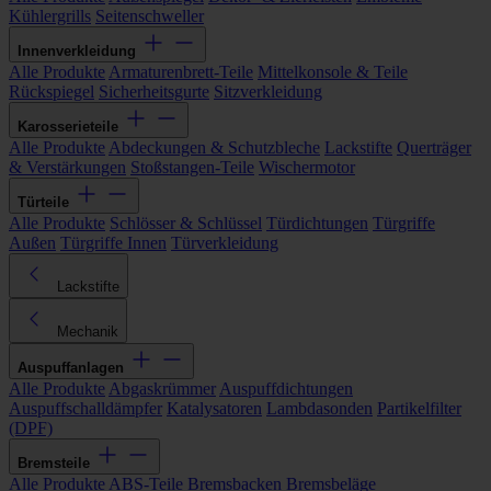
Kühlergrills
Seitenschweller
Innenverkleidung
Alle Produkte
Armaturenbrett-Teile
Mittelkonsole & Teile
Rückspiegel
Sicherheitsgurte
Sitzverkleidung
Karosserieteile
Alle Produkte
Abdeckungen & Schutzbleche
Lackstifte
Querträger
& Verstärkungen
Stoßstangen-Teile
Wischermotor
Türteile
Alle Produkte
Schlösser & Schlüssel
Türdichtungen
Türgriffe
Außen
Türgriffe Innen
Türverkleidung
Lackstifte
Mechanik
Auspuffanlagen
Alle Produkte
Abgaskrümmer
Auspuffdichtungen
Auspuffschalldämpfer
Katalysatoren
Lambdasonden
Partikelfilter
(DPF)
Bremsteile
Alle Produkte
ABS-Teile
Bremsbacken
Bremsbeläge