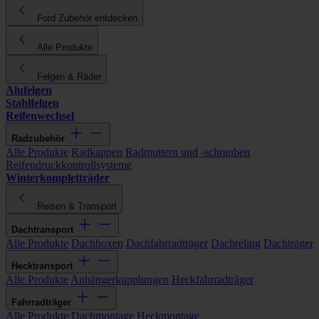
Ford Zubehör entdecken
Alle Produkte
Felgen & Räder
Alufelgen
Stahlfelgen
Reifenwechsel
Radzubehör
Alle Produkte
Radkappen
Radmuttern und -schrauben
Reifendruckkontrollsysteme
Winterkompletträder
Reisen & Transport
Dachtransport
Alle Produkte
Dachboxen
Dachfahrradträger
Dachreling
Dachträger
Hecktransport
Alle Produkte
Anhängerkupplungen
Heckfahrradträger
Fahrradträger
Alle Produkte
Dachmontage
Heckmontage