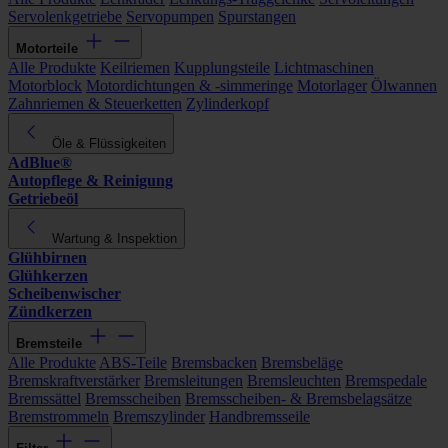
Servolenkgetriebe
Servopumpen
Spurstangen
Motorteile
Alle Produkte
Keilriemen
Kupplungsteile
Lichtmaschinen
Motorblock
Motordichtungen & -simmeringe
Motorlager
Ölwannen
Zahnriemen & Steuerketten
Zylinderkopf
Öle & Flüssigkeiten
AdBlue®
Autopflege & Reinigung
Getriebeöl
Wartung & Inspektion
Glühbirnen
Glühkerzen
Scheibenwischer
Zündkerzen
Bremsteile
Alle Produkte
ABS-Teile
Bremsbacken
Bremsbeläge
Bremskraftverstärker
Bremsleitungen
Bremsleuchten
Bremspedale
Bremssättel
Bremsscheiben
Bremsscheiben- & Bremsbelagsätze
Bremstrommeln
Bremszylinder
Handbremsseile