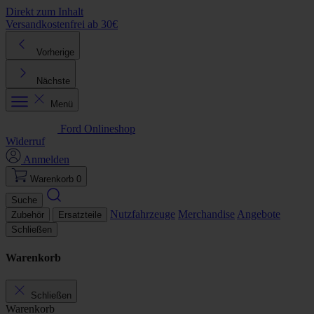
Direkt zum Inhalt
Versandkostenfrei ab 30€
K
Vorherige
Nächste
Menü
Ford Onlineshop
Widerruf
Anmelden
Warenkorb
0
Suche
Nutzfahrzeuge
Merchandise
Angebote
Zubehör
Ersatzteile
Schließen
Warenkorb
Schließen
Warenkorb