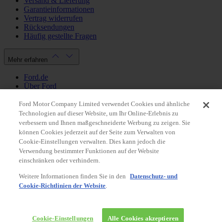
Versand & Lieferung
Garantieinformationen
Vertrag widerrufen
Rücksendungen
Häufig gestellte Fragen
Mehr erfahren
Ford.de
Über Ford
Cookie Richtlinien
Datenschutzbestimmungen
Ford Motor Company Limited verwendet Cookies und ähnliche
Impressum
Technologien auf dieser Website, um Ihr Online-Erlebnis zu
verbessern und Ihnen maßgeschneiderte Werbung zu zeigen. Sie
können Cookies jederzeit auf der Seite zum Verwalten von
Mein Konto
Cookie-Einstellungen verwalten. Dies kann jedoch die
Verwendung bestimmter Funktionen auf der Website
Login / Registrierung
einschränken oder verhindern.
Meine Bestellungen
Weitere Informationen finden Sie in den
Datenschutz- und
Land ändern
Cookie-Richtlinien der Website
.
Facebook
X
Instagram
Youtube
LinkedIn
© 2026 Ford-Werke-GmbH
Ford Onlineshop
Cookie-Einstellungen
Alle Cookies akzeptieren