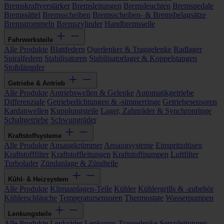
Bremskraftverstärker
Bremsleitungen
Bremsleuchten
Bremspedale
Bremssättel
Bremsscheiben
Bremsscheiben- & Bremsbelagsätze
Bremstrommeln
Bremszylinder
Handbremsseile
Fahrwerksteile
Alle Produkte
Blattfedern
Querlenker & Traggelenke
Radlager
Spiralfedern
Stabilisatoren
Stabilisatorlager & Koppelstangen
Stoßdämpfer
Getriebe & Antrieb
Alle Produkte
Antriebswellen & Gelenke
Automatikgetriebe
Differenziale
Getriebedichtungen & -simmerringe
Getriebesensoren
Kardanwellen
Kupplungsteile
Lager, Zahnräder & Synchronringe
Schaltgetriebe
Schwungräder
Kraftstoffsysteme
Alle Produkte
Ansaugkrümmer
Ansaugsysteme
Einspritzdüsen
Kraftstofffilter
Kraftstoffleitungen
Kraftstoffpumpen
Luftfilter
Turbolader
Zündanlage & Zündteile
Kühl- & Heizsystem
Alle Produkte
Klimaanlagen-Teile
Kühler
Kühlergrills & -zubehör
Kühlerschläuche
Temperatursensoren
Thermostate
Wasserpumpen
Lenkungsteile
Alle Produkte
Lenkräder
Lenkungs-Traggelenke
Servoleitungen