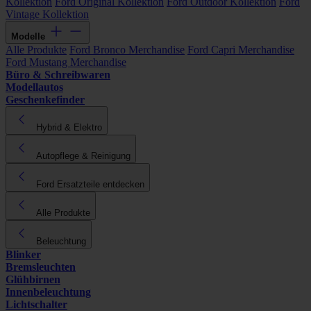
Kollektion
Ford Original Kollektion
Ford Outdoor Kollektion
Ford
Vintage Kollektion
Modelle
Alle Produkte
Ford Bronco Merchandise
Ford Capri Merchandise
Ford Mustang Merchandise
Büro & Schreibwaren
Modellautos
Geschenkefinder
Hybrid & Elektro
Autopflege & Reinigung
Ford Ersatzteile entdecken
Alle Produkte
Beleuchtung
Blinker
Bremsleuchten
Glühbirnen
Innenbeleuchtung
Lichtschalter