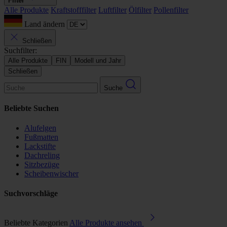
Filter
Alle Produkte
Kraftstofffilter
Luftfilter
Ölfilter
Pollenfilter
Land ändern
Schließen
Suchfilter:
Alle Produkte
FIN
Modell und Jahr
Schließen
Suche
Beliebte Suchen
Alufelgen
Fußmatten
Lackstifte
Dachreling
Sitzbezüge
Scheibenwischer
Suchvorschläge
Beliebte Kategorien
Alle Produkte ansehen