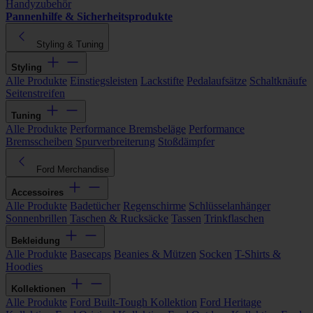
Handyzubehör
Pannenhilfe & Sicherheitsprodukte
Styling & Tuning
Styling
Alle Produkte
Einstiegsleisten
Lackstifte
Pedalaufsätze
Schaltknäufe
Seitenstreifen
Tuning
Alle Produkte
Performance Bremsbeläge
Performance
Bremsscheiben
Spurverbreiterung
Stoßdämpfer
Ford Merchandise
Accessoires
Alle Produkte
Badetücher
Regenschirme
Schlüsselanhänger
Sonnenbrillen
Taschen & Rucksäcke
Tassen
Trinkflaschen
Bekleidung
Alle Produkte
Basecaps
Beanies & Mützen
Socken
T-Shirts &
Hoodies
Kollektionen
Alle Produkte
Ford Built-Tough Kollektion
Ford Heritage