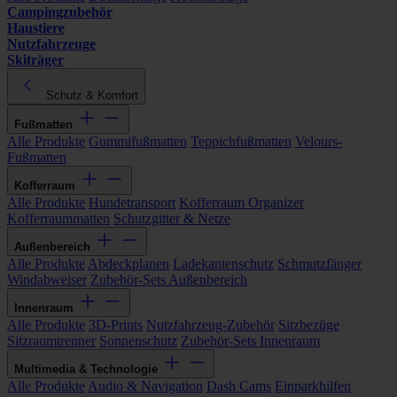
Campingzubehör
Haustiere
Nutzfahrzeuge
Skiträger
Schutz & Komfort
Fußmatten
Alle Produkte
Gummifußmatten
Teppichfußmatten
Velours-
Fußmatten
Kofferraum
Alle Produkte
Hundetransport
Kofferraum Organizer
Kofferraummatten
Schutzgitter & Netze
Außenbereich
Alle Produkte
Abdeckplanen
Ladekantenschutz
Schmutzfänger
Windabweiser
Zubehör-Sets Außenbereich
Innenraum
Alle Produkte
3D-Prints
Nutzfahrzeug-Zubehör
Sitzbezüge
Sitzraumtrenner
Sonnenschutz
Zubehör-Sets Innenraum
Multimedia & Technologie
Alle Produkte
Audio & Navigation
Dash Cams
Einparkhilfen