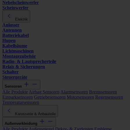
Nebelscheinwerfer
Scheinwerfer
Elektrik
Anlasser
Antennen
Batteriekabel
Hupen
Kabelbäume
Lichtmaschinen
Montagezubehör
Radio- & Lautsprecherteile
Relais & Sicherungen
Schalter
Steuergeräte
Sensoren
Alle Produkte
Airbag Sensoren
Alarmsensoren
Bremssensoren
Einparksensoren
Getriebesensoren
Motorsensoren
Regensensoren
Temperatursensoren
Karosserie & Anbauteile
Außenverkleidung
Alle Produkte
Außenspiegel
Dekor- & Zierleisten
Embleme