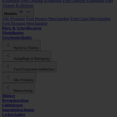
Kollektion
Ford Original Kollektion
Ford Outdoor Kollektion
Ford
Vintage Kollektion
Modelle
Alle Produkte
Ford Bronco Merchandise
Ford Capri Merchandise
Ford Mustang Merchandise
Büro & Schreibwaren
Modellautos
Geschenkefinder
Hybrid & Elektro
Autopflege & Reinigung
Ford Ersatzteile entdecken
Alle Produkte
Beleuchtung
Blinker
Bremsleuchten
Glühbirnen
Innenbeleuchtung
Lichtschalter