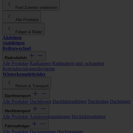
Ford Zubehör entdecken
Alle Produkte
Felgen & Räder
Alufelgen
Stahlfelgen
Reifenwechsel
Radzubehör
Alle Produkte
Radkappen
Radmuttern und -schrauben
Reifendruckkontrollsysteme
Winterkompletträder
Reisen & Transport
Dachtransport
Alle Produkte
Dachboxen
Dachfahrradträger
Dachreling
Dachträger
Hecktransport
Alle Produkte
Anhängerkupplungen
Heckfahrradträger
Fahrradträger
Alle Produkte
Dachmontage
Heckmontage