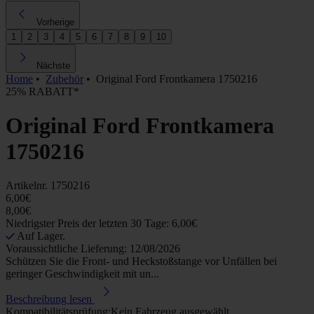
Vorherige
1
2
3
4
5
6
7
8
9
10
Nächste
Home
•
Zubehör
•
Original Ford Frontkamera 1750216
25% RABATT*
Original Ford Frontkamera
1750216
Artikelnr.
1750216
6,00€
8,00€
Niedrigster Preis der letzten 30 Tage: 6,00€
Auf Lager.
Voraussichtliche Lieferung: 12/08/2026
Schützen Sie die Front- und Heckstoßstange vor Unfällen bei
geringer Geschwindigkeit mit un...
Beschreibung lesen
Kompatibilitätsprüfung:
Kein Fahrzeug ausgewählt