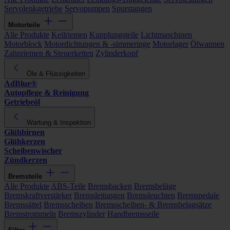
Servolenkgetriebe
Servopumpen
Spurstangen
Motorteile
Alle Produkte
Keilriemen
Kupplungsteile
Lichtmaschinen
Motorblock
Motordichtungen & -simmeringe
Motorlager
Ölwannen
Zahnriemen & Steuerketten
Zylinderkopf
Öle & Flüssigkeiten
AdBlue®
Autopflege & Reinigung
Getriebeöl
Wartung & Inspektion
Glühbirnen
Glühkerzen
Scheibenwischer
Zündkerzen
Bremsteile
Alle Produkte
ABS-Teile
Bremsbacken
Bremsbeläge
Bremskraftverstärker
Bremsleitungen
Bremsleuchten
Bremspedale
Bremssättel
Bremsscheiben
Bremsscheiben- & Bremsbelagsätze
Bremstrommeln
Bremszylinder
Handbremsseile