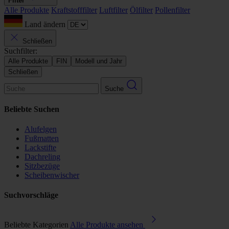
Filter
Alle Produkte
Kraftstofffilter
Luftfilter
Ölfilter
Pollenfilter
Land ändern
Schließen
Suchfilter:
Alle Produkte
FIN
Modell und Jahr
Schließen
Suche
Beliebte Suchen
Alufelgen
Fußmatten
Lackstifte
Dachreling
Sitzbezüge
Scheibenwischer
Suchvorschläge
Beliebte Kategorien
Alle Produkte ansehen