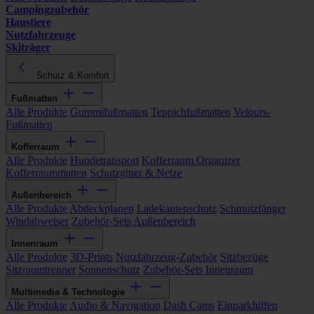
Campingzubehör
Haustiere
Nutzfahrzeuge
Skiträger
Schutz & Komfort
Fußmatten
Alle Produkte
Gummifußmatten
Teppichfußmatten
Velours-
Fußmatten
Kofferraum
Alle Produkte
Hundetransport
Kofferraum Organizer
Kofferraummatten
Schutzgitter & Netze
Außenbereich
Alle Produkte
Abdeckplanen
Ladekantenschutz
Schmutzfänger
Windabweiser
Zubehör-Sets Außenbereich
Innenraum
Alle Produkte
3D-Prints
Nutzfahrzeug-Zubehör
Sitzbezüge
Sitzraumtrenner
Sonnenschutz
Zubehör-Sets Innenraum
Multimedia & Technologie
Alle Produkte
Audio & Navigation
Dash Cams
Einparkhilfen