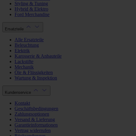
Styling & Tuning
Hybrid & Elektro
Ford Merchandise
Ersatzteile
Alle Ersatzteile
Beleuchtung
Elektrik
Karosserie & Anbauteile
Lackstifte
Mechanik
Öle & Flüssigkeiten
Wartung & Inspektion
Kundenservice
Kontakt
Geschäftsbedingungen
Zahlungsoptionen
Versand & Lieferung
Garantieinformationen
Vertrag widerrufen
Rücksendungen