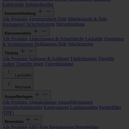
Kühlergrills
Seitenschweller
Innenverkleidung
Alle Produkte
Armaturenbrett-Teile
Mittelkonsole & Teile
Rückspiegel
Sicherheitsgurte
Sitzverkleidung
Karosserieteile
Alle Produkte
Abdeckungen & Schutzbleche
Lackstifte
Querträger
& Verstärkungen
Stoßstangen-Teile
Wischermotor
Türteile
Alle Produkte
Schlösser & Schlüssel
Türdichtungen
Türgriffe
Außen
Türgriffe Innen
Türverkleidung
Lackstifte
Mechanik
Auspuffanlagen
Alle Produkte
Abgaskrümmer
Auspuffdichtungen
Auspuffschalldämpfer
Katalysatoren
Lambdasonden
Partikelfilter
(DPF)
Bremsteile
Alle Produkte
ABS-Teile
Bremsbacken
Bremsbeläge