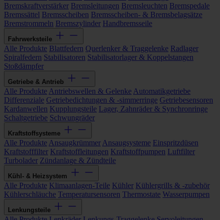
Bremskraftverstärker
Bremsleitungen
Bremsleuchten
Bremspedale
Bremssättel
Bremsscheiben
Bremsscheiben- & Bremsbelagsätze
Bremstrommeln
Bremszylinder
Handbremsseile
Fahrwerksteile
Alle Produkte
Blattfedern
Querlenker & Traggelenke
Radlager
Spiralfedern
Stabilisatoren
Stabilisatorlager & Koppelstangen
Stoßdämpfer
Getriebe & Antrieb
Alle Produkte
Antriebswellen & Gelenke
Automatikgetriebe
Differenziale
Getriebedichtungen & -simmerringe
Getriebesensoren
Kardanwellen
Kupplungsteile
Lager, Zahnräder & Synchronringe
Schaltgetriebe
Schwungräder
Kraftstoffsysteme
Alle Produkte
Ansaugkrümmer
Ansaugsysteme
Einspritzdüsen
Kraftstofffilter
Kraftstoffleitungen
Kraftstoffpumpen
Luftfilter
Turbolader
Zündanlage & Zündteile
Kühl- & Heizsystem
Alle Produkte
Klimaanlagen-Teile
Kühler
Kühlergrills & -zubehör
Kühlerschläuche
Temperatursensoren
Thermostate
Wasserpumpen
Lenkungsteile
Alle Produkte
Lenkräder
Lenkungs-Traggelenke
Servoleitungen