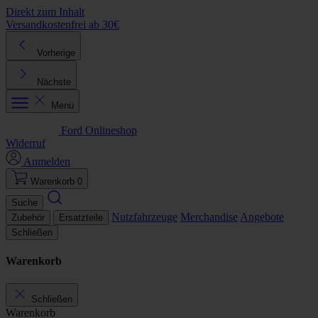
Direkt zum Inhalt
Versandkostenfrei ab 30€
K
Vorherige
Nächste
Menü
Ford Onlineshop
Widerruf
Anmelden
Warenkorb
0
Suche
Nutzfahrzeuge
Merchandise
Angebote
Zubehör
Ersatzteile
Schließen
Warenkorb
Schließen
Warenkorb