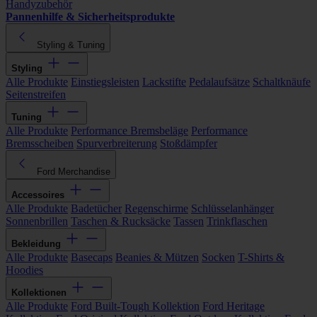
Handyzubehör
Pannenhilfe & Sicherheitsprodukte
Styling & Tuning
Styling
Alle Produkte
Einstiegsleisten
Lackstifte
Pedalaufsätze
Schaltknäufe
Seitenstreifen
Tuning
Alle Produkte
Performance Bremsbeläge
Performance
Bremsscheiben
Spurverbreiterung
Stoßdämpfer
Ford Merchandise
Accessoires
Alle Produkte
Badetücher
Regenschirme
Schlüsselanhänger
Sonnenbrillen
Taschen & Rucksäcke
Tassen
Trinkflaschen
Bekleidung
Alle Produkte
Basecaps
Beanies & Mützen
Socken
T-Shirts &
Hoodies
Kollektionen
Alle Produkte
Ford Built-Tough Kollektion
Ford Heritage