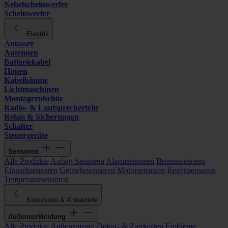
Nebelscheinwerfer
Scheinwerfer
Elektrik
Anlasser
Antennen
Batteriekabel
Hupen
Kabelbäume
Lichtmaschinen
Montagezubehör
Radio- & Lautsprecherteile
Relais & Sicherungen
Schalter
Steuergeräte
Sensoren
Alle Produkte
Airbag Sensoren
Alarmsensoren
Bremssensoren
Einparksensoren
Getriebesensoren
Motorsensoren
Regensensoren
Temperatursensoren
Karosserie & Anbauteile
Außenverkleidung
Alle Produkte
Außenspiegel
Dekor- & Zierleisten
Embleme