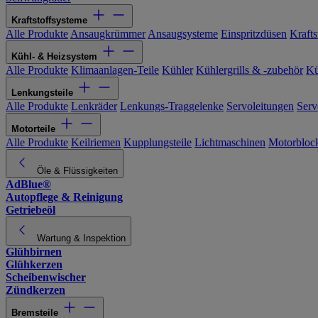
Kraftstoffsysteme
Alle Produkte
Ansaugkrümmer
Ansaugsysteme
Einspritzdüsen
Kraftst
Kühl- & Heizsystem
Alle Produkte
Klimaanlagen-Teile
Kühler
Kühlergrills & -zubehör
Kü
Lenkungsteile
Alle Produkte
Lenkräder
Lenkungs-Traggelenke
Servoleitungen
Serv
Motorteile
Alle Produkte
Keilriemen
Kupplungsteile
Lichtmaschinen
Motorbloc
Öle & Flüssigkeiten
AdBlue®
Autopflege & Reinigung
Getriebeöl
Wartung & Inspektion
Glühbirnen
Glühkerzen
Scheibenwischer
Zündkerzen
Bremsteile