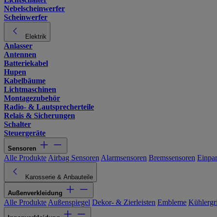
Nebelscheinwerfer
Scheinwerfer
Elektrik
Anlasser
Antennen
Batteriekabel
Hupen
Kabelbäume
Lichtmaschinen
Montagezubehör
Radio- & Lautsprecherteile
Relais & Sicherungen
Schalter
Steuergeräte
Sensoren
Alle Produkte
Airbag Sensoren
Alarmsensoren
Bremssensoren
Einpa
Karosserie & Anbauteile
Außenverkleidung
Alle Produkte
Außenspiegel
Dekor- & Zierleisten
Embleme
Kühlergri