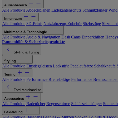
Außenbereich
Alle Produkte
Abdeckplanen
Ladekantenschutz
Schmutzfänger
Wind
Innenraum
Alle Produkte
3D-Prints
Nutzfahrzeug-Zubehör
Sitzbezüge
Sitzraumt
Multimedia & Technologie
Alle Produkte
Audio & Navigation
Dash Cams
Einparkhilfen
Handyz
Pannenhilfe & Sicherheitsprodukte
Styling & Tuning
Styling
Alle Produkte
Einstiegsleisten
Lackstifte
Pedalaufsätze
Schaltknäufe
Tuning
Alle Produkte
Performance Bremsbeläge
Performance Bremsscheibe
Ford Merchandise
Accessoires
Alle Produkte
Badetücher
Regenschirme
Schlüsselanhänger
Sonnenbr
Bekleidung
Alle Produkte
Basecaps
Beanies & Mützen
Socken
T-Shirts & Hoodi