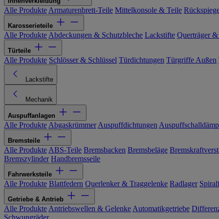
Innenverkleidung
Alle Produkte
Armaturenbrett-Teile
Mittelkonsole & Teile
Rückspiege
Karosserieteile
Alle Produkte
Abdeckungen & Schutzbleche
Lackstifte
Querträger &
Türteile
Alle Produkte
Schlösser & Schlüssel
Türdichtungen
Türgriffe Außen
Lackstifte
Mechanik
Auspuffanlagen
Alle Produkte
Abgaskrümmer
Auspuffdichtungen
Auspuffschalldämp
Bremsteile
Alle Produkte
ABS-Teile
Bremsbacken
Bremsbeläge
Bremskraftverst
Bremszylinder
Handbremsseile
Fahrwerksteile
Alle Produkte
Blattfedern
Querlenker & Traggelenke
Radlager
Spiral
Getriebe & Antrieb
Alle Produkte
Antriebswellen & Gelenke
Automatikgetriebe
Differen
Schwungräder