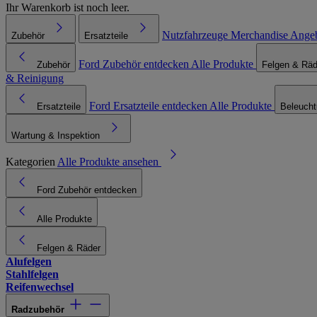
Ihr Warenkorb ist noch leer.
Nutzfahrzeuge
Merchandise
Ange
Zubehör
Ersatzteile
Ford Zubehör entdecken
Alle Produkte
Zubehör
Felgen & Räd
& Reinigung
Ford Ersatzteile entdecken
Alle Produkte
Ersatzteile
Beleuch
Wartung & Inspektion
Kategorien
Alle Produkte ansehen
Ford Zubehör entdecken
Alle Produkte
Felgen & Räder
Alufelgen
Stahlfelgen
Reifenwechsel
Radzubehör