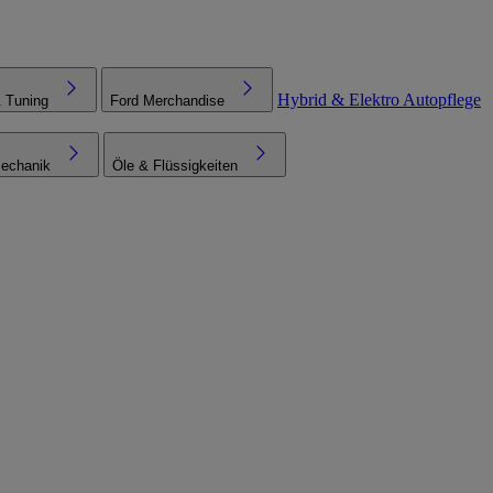
Hybrid & Elektro
Autopflege
& Tuning
Ford Merchandise
echanik
Öle & Flüssigkeiten