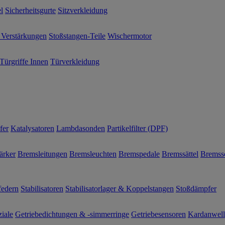
l
Sicherheitsgurte
Sitzverkleidung
 Verstärkungen
Stoßstangen-Teile
Wischermotor
Türgriffe Innen
Türverkleidung
fer
Katalysatoren
Lambdasonden
Partikelfilter (DPF)
ärker
Bremsleitungen
Bremsleuchten
Bremspedale
Bremssättel
Bremss
federn
Stabilisatoren
Stabilisatorlager & Koppelstangen
Stoßdämpfer
ziale
Getriebedichtungen & -simmerringe
Getriebesensoren
Kardanwel