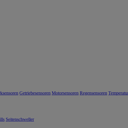
Anmeld
Informationen zur Verarbeitung I
Daten finden Sie in unserer Dat
Einkauf nur ein Gutschein einlösba
der Anmeldung für 60 Tage gültig u
Rabattcodes
einlösbar. Es gelt
Geschäftsbedingungen. Das Angebo
Ford Onlineshop (shop.ford.de) gül
möglich.
rksensoren
Getriebesensoren
Motorsensoren
Regensensoren
Temperatu
lls
Seitenschweller