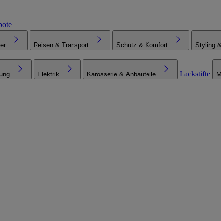
bote
er
Reisen & Transport
Schutz & Komfort
Styling 
Lackstifte
tung
Elektrik
Karosserie & Anbauteile
M