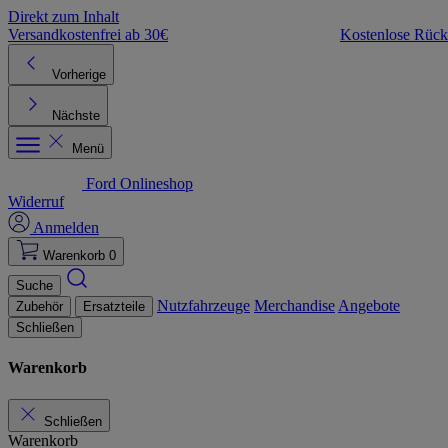
Direkt zum Inhalt
Versandkostenfrei ab 30€
Kostenlose Rüc
Vorherige
Nächste
Menü
Ford Onlineshop
Widerruf
Anmelden
Warenkorb
0
Suche
Nutzfahrzeuge
Merchandise
Angebote
Zubehör
Ersatzteile
Schließen
Warenkorb
Schließen
Warenkorb