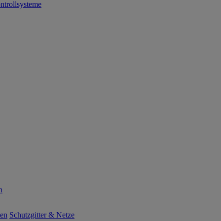
ntrollsysteme
n
ten
Schutzgitter & Netze