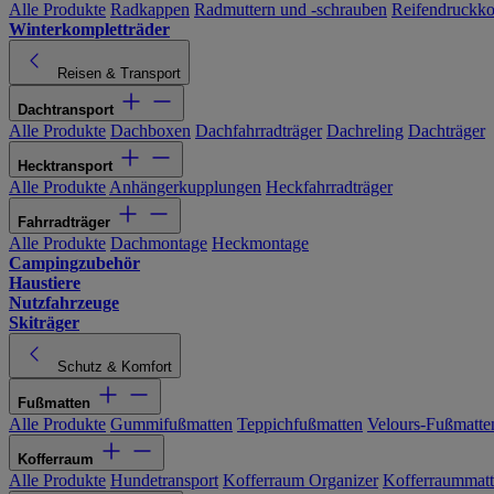
Alle Produkte
Radkappen
Radmuttern und -schrauben
Reifendruckko
Winterkompletträder
Reisen & Transport
Dachtransport
Alle Produkte
Dachboxen
Dachfahrradträger
Dachreling
Dachträger
Hecktransport
Alle Produkte
Anhängerkupplungen
Heckfahrradträger
Fahrradträger
Alle Produkte
Dachmontage
Heckmontage
Campingzubehör
Haustiere
Nutzfahrzeuge
Skiträger
Schutz & Komfort
Fußmatten
Alle Produkte
Gummifußmatten
Teppichfußmatten
Velours-Fußmatte
Kofferraum
Alle Produkte
Hundetransport
Kofferraum Organizer
Kofferraummat