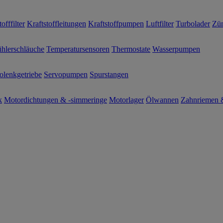
offfilter
Kraftstoffleitungen
Kraftstoffpumpen
Luftfilter
Turbolader
Zün
hlerschläuche
Temperatursensoren
Thermostate
Wasserpumpen
olenkgetriebe
Servopumpen
Spurstangen
k
Motordichtungen & -simmeringe
Motorlager
Ölwannen
Zahnriemen &