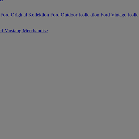
Ford Original Kollektion
Ford Outdoor Kollektion
Ford Vintage Kolle
rd Mustang Merchandise
Jetzt anme
10€ Rabatt 
Erhalten Sie die neuesten U
vom Ford Onlineshop und si
Rabatt
auf Ihre erste Bestell
bereits reduziert