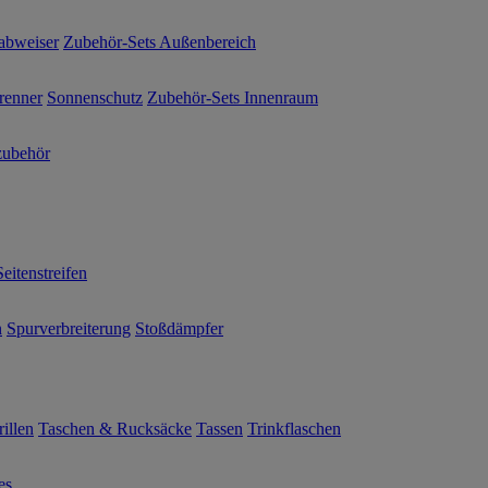
abweiser
Zubehör-Sets Außenbereich
renner
Sonnenschutz
Zubehör-Sets Innenraum
ubehör
Seitenstreifen
n
Spurverbreiterung
Stoßdämpfer
illen
Taschen & Rucksäcke
Tassen
Trinkflaschen
es