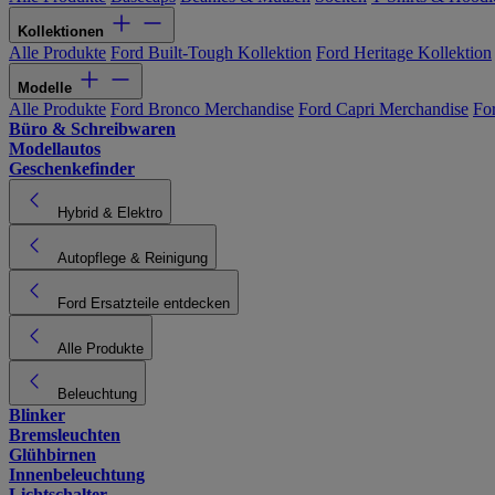
Kollektionen
Alle Produkte
Ford Built-Tough Kollektion
Ford Heritage Kollektion
Modelle
Alle Produkte
Ford Bronco Merchandise
Ford Capri Merchandise
Fo
Büro & Schreibwaren
Modellautos
Geschenkefinder
Hybrid & Elektro
Autopflege & Reinigung
Ford Ersatzteile entdecken
Alle Produkte
Beleuchtung
Blinker
Bremsleuchten
Glühbirnen
Innenbeleuchtung
Lichtschalter