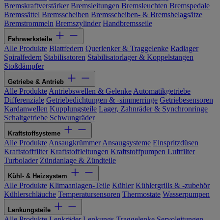
Bremskraftverstärker
Bremsleitungen
Bremsleuchten
Bremspedale
Bremssättel
Bremsscheiben
Bremsscheiben- & Bremsbelagsätze
Bremstrommeln
Bremszylinder
Handbremsseile
Fahrwerksteile
Alle Produkte
Blattfedern
Querlenker & Traggelenke
Radlager
Spiralfedern
Stabilisatoren
Stabilisatorlager & Koppelstangen
Stoßdämpfer
Getriebe & Antrieb
Alle Produkte
Antriebswellen & Gelenke
Automatikgetriebe
Differenziale
Getriebedichtungen & -simmerringe
Getriebesensoren
Kardanwellen
Kupplungsteile
Lager, Zahnräder & Synchronringe
Schaltgetriebe
Schwungräder
Kraftstoffsysteme
Alle Produkte
Ansaugkrümmer
Ansaugsysteme
Einspritzdüsen
Kraftstofffilter
Kraftstoffleitungen
Kraftstoffpumpen
Luftfilter
Turbolader
Zündanlage & Zündteile
Kühl- & Heizsystem
Alle Produkte
Klimaanlagen-Teile
Kühler
Kühlergrills & -zubehör
Kühlerschläuche
Temperatursensoren
Thermostate
Wasserpumpen
Lenkungsteile
Alle Produkte
Lenkräder
Lenkungs-Traggelenke
Servoleitungen