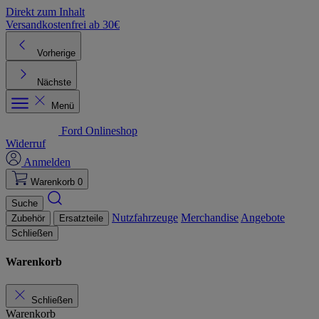
Direkt zum Inhalt
Versandkostenfrei ab 30€
K
Vorherige
Nächste
Menü
Ford Onlineshop
Widerruf
Anmelden
Warenkorb
0
Suche
Nutzfahrzeuge
Merchandise
Angebote
Zubehör
Ersatzteile
Schließen
Warenkorb
Schließen
Warenkorb