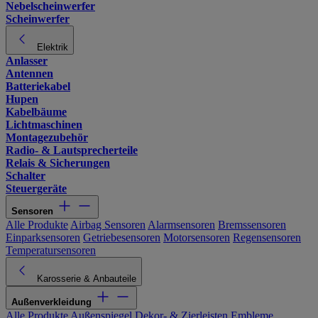
Nebelscheinwerfer
Scheinwerfer
Elektrik
Anlasser
Antennen
Batteriekabel
Hupen
Kabelbäume
Lichtmaschinen
Montagezubehör
Radio- & Lautsprecherteile
Relais & Sicherungen
Schalter
Steuergeräte
Sensoren
Alle Produkte
Airbag Sensoren
Alarmsensoren
Bremssensoren
Einparksensoren
Getriebesensoren
Motorsensoren
Regensensoren
Temperatursensoren
Karosserie & Anbauteile
Außenverkleidung
Alle Produkte
Außenspiegel
Dekor- & Zierleisten
Embleme