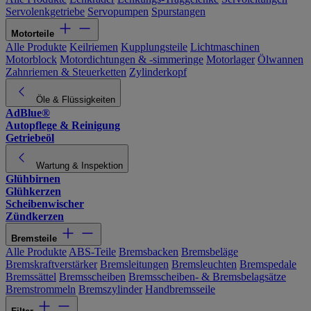
Servolenkgetriebe
Servopumpen
Spurstangen
Motorteile
Alle Produkte
Keilriemen
Kupplungsteile
Lichtmaschinen
Motorblock
Motordichtungen & -simmeringe
Motorlager
Ölwannen
Zahnriemen & Steuerketten
Zylinderkopf
Öle & Flüssigkeiten
AdBlue®
Autopflege & Reinigung
Getriebeöl
Wartung & Inspektion
Glühbirnen
Glühkerzen
Scheibenwischer
Zündkerzen
Bremsteile
Alle Produkte
ABS-Teile
Bremsbacken
Bremsbeläge
Bremskraftverstärker
Bremsleitungen
Bremsleuchten
Bremspedale
Bremssättel
Bremsscheiben
Bremsscheiben- & Bremsbelagsätze
Bremstrommeln
Bremszylinder
Handbremsseile