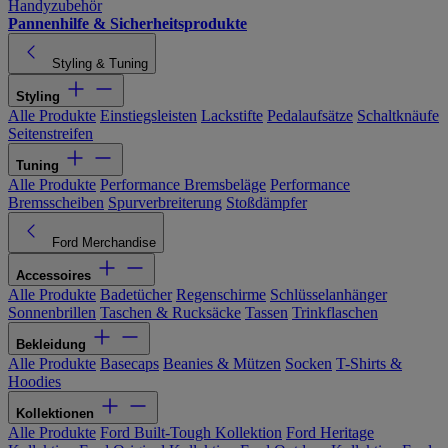
Handyzubehör
Pannenhilfe & Sicherheitsprodukte
Styling & Tuning
Styling
Alle Produkte
Einstiegsleisten
Lackstifte
Pedalaufsätze
Schaltknäufe
Seitenstreifen
Tuning
Alle Produkte
Performance Bremsbeläge
Performance
Bremsscheiben
Spurverbreiterung
Stoßdämpfer
Ford Merchandise
Accessoires
Alle Produkte
Badetücher
Regenschirme
Schlüsselanhänger
Sonnenbrillen
Taschen & Rucksäcke
Tassen
Trinkflaschen
Bekleidung
Alle Produkte
Basecaps
Beanies & Mützen
Socken
T-Shirts &
Hoodies
Kollektionen
Alle Produkte
Ford Built-Tough Kollektion
Ford Heritage