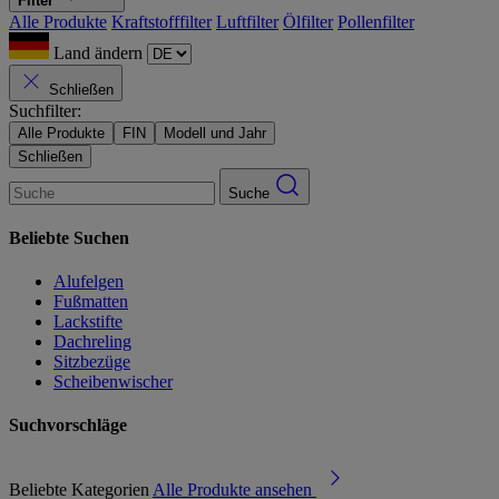
Filter
Alle Produkte
Kraftstofffilter
Luftfilter
Ölfilter
Pollenfilter
Land ändern
Schließen
Suchfilter:
Alle Produkte
FIN
Modell und Jahr
Schließen
Suche
Beliebte Suchen
Alufelgen
Fußmatten
Lackstifte
Dachreling
Sitzbezüge
Scheibenwischer
Suchvorschläge
Beliebte Kategorien
Alle Produkte ansehen