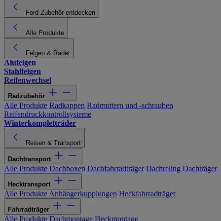
Ford Zubehör entdecken
Alle Produkte
Felgen & Räder
Alufelgen
Stahlfelgen
Reifenwechsel
Radzubehör
Alle Produkte
Radkappen
Radmuttern und -schrauben
Reifendruckkontrollsysteme
Winterkompletträder
Reisen & Transport
Dachtransport
Alle Produkte
Dachboxen
Dachfahrradträger
Dachreling
Dachträger
Hecktransport
Alle Produkte
Anhängerkupplungen
Heckfahrradträger
Fahrradträger
Alle Produkte
Dachmontage
Heckmontage