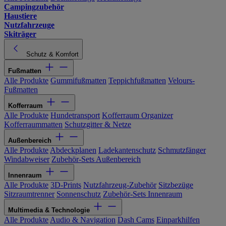
Campingzubehör
Haustiere
Nutzfahrzeuge
Skiträger
Schutz & Komfort
Fußmatten
Alle Produkte
Gummifußmatten
Teppichfußmatten
Velours-
Fußmatten
Kofferraum
Alle Produkte
Hundetransport
Kofferraum Organizer
Kofferraummatten
Schutzgitter & Netze
Außenbereich
Alle Produkte
Abdeckplanen
Ladekantenschutz
Schmutzfänger
Windabweiser
Zubehör-Sets Außenbereich
Innenraum
Alle Produkte
3D-Prints
Nutzfahrzeug-Zubehör
Sitzbezüge
Sitzraumtrenner
Sonnenschutz
Zubehör-Sets Innenraum
Multimedia & Technologie
Alle Produkte
Audio & Navigation
Dash Cams
Einparkhilfen