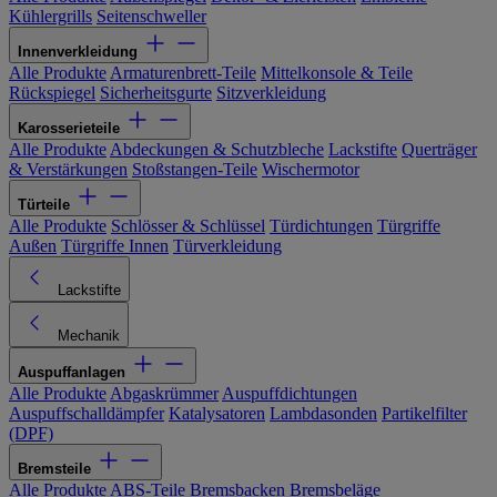
Kühlergrills
Seitenschweller
Innenverkleidung
Alle Produkte
Armaturenbrett-Teile
Mittelkonsole & Teile
Rückspiegel
Sicherheitsgurte
Sitzverkleidung
Karosserieteile
Alle Produkte
Abdeckungen & Schutzbleche
Lackstifte
Querträger
& Verstärkungen
Stoßstangen-Teile
Wischermotor
Türteile
Alle Produkte
Schlösser & Schlüssel
Türdichtungen
Türgriffe
Außen
Türgriffe Innen
Türverkleidung
Lackstifte
Mechanik
Auspuffanlagen
Alle Produkte
Abgaskrümmer
Auspuffdichtungen
Auspuffschalldämpfer
Katalysatoren
Lambdasonden
Partikelfilter
(DPF)
Bremsteile
Alle Produkte
ABS-Teile
Bremsbacken
Bremsbeläge