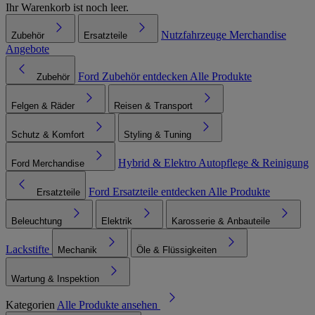
Ihr Warenkorb ist noch leer.
Nutzfahrzeuge
Merchandise
Zubehör
Ersatzteile
Angebote
Ford Zubehör entdecken
Alle Produkte
Zubehör
Felgen & Räder
Reisen & Transport
Schutz & Komfort
Styling & Tuning
Hybrid & Elektro
Autopflege & Reinigung
Ford Merchandise
Ford Ersatzteile entdecken
Alle Produkte
Ersatzteile
Beleuchtung
Elektrik
Karosserie & Anbauteile
Lackstifte
Mechanik
Öle & Flüssigkeiten
Wartung & Inspektion
Kategorien
Alle Produkte ansehen