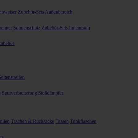
abweiser
Zubehör-Sets Außenbereich
renner
Sonnenschutz
Zubehör-Sets Innenraum
ubehör
Seitenstreifen
n
Spurverbreiterung
Stoßdämpfer
illen
Taschen & Rucksäcke
Tassen
Trinkflaschen
es