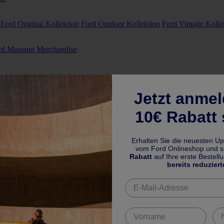
Ford Original Kollektion
Ford Outdoor Kollektion
Ford Vintage Kolle
rd Mustang Merchandise
Jetzt anme
10€ Rabatt 
Erhalten Sie die neuesten U
vom Ford Onlineshop und si
Rabatt
auf Ihre erste Bestell
bereits reduziert