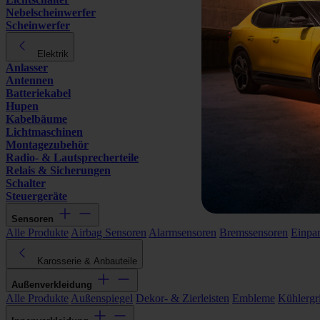
Nebelscheinwerfer
Scheinwerfer
Elektrik
Anlasser
Antennen
Batteriekabel
Hupen
Kabelbäume
Lichtmaschinen
Montagezubehör
Radio- & Lautsprecherteile
Relais & Sicherungen
Schalter
Steuergeräte
Sensoren
Alle Produkte
Airbag Sensoren
Alarmsensoren
Bremssensoren
Einpa
Karosserie & Anbauteile
Außenverkleidung
Alle Produkte
Außenspiegel
Dekor- & Zierleisten
Embleme
Kühlergri