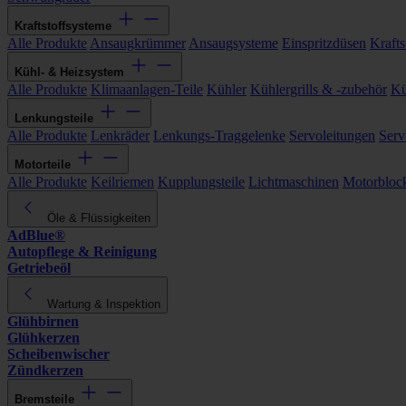
Kraftstoffsysteme
Alle Produkte
Ansaugkrümmer
Ansaugsysteme
Einspritzdüsen
Kraftst
Kühl- & Heizsystem
Alle Produkte
Klimaanlagen-Teile
Kühler
Kühlergrills & -zubehör
Kü
Lenkungsteile
Alle Produkte
Lenkräder
Lenkungs-Traggelenke
Servoleitungen
Serv
Motorteile
Alle Produkte
Keilriemen
Kupplungsteile
Lichtmaschinen
Motorbloc
Öle & Flüssigkeiten
AdBlue®
Autopflege & Reinigung
Getriebeöl
Wartung & Inspektion
Glühbirnen
Glühkerzen
Scheibenwischer
Zündkerzen
Bremsteile