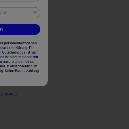
en
hrer personenbezogenen
enschutzerklärung. Pro
r. Gutscheincode ist nach
nd ist
nicht mit anderen
en unsere allgemeinen
t ist ausschließlich im
tig. Keine Barauszahlung
rsensoren