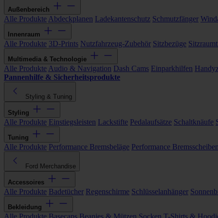
Außenbereich
Alle Produkte
Abdeckplanen
Ladekantenschutz
Schmutzfänger
Wind
Innenraum
Alle Produkte
3D-Prints
Nutzfahrzeug-Zubehör
Sitzbezüge
Sitzraumt
Multimedia & Technologie
Alle Produkte
Audio & Navigation
Dash Cams
Einparkhilfen
Handyz
Pannenhilfe & Sicherheitsprodukte
Styling & Tuning
Styling
Alle Produkte
Einstiegsleisten
Lackstifte
Pedalaufsätze
Schaltknäufe
Tuning
Alle Produkte
Performance Bremsbeläge
Performance Bremsscheibe
Ford Merchandise
Accessoires
Alle Produkte
Badetücher
Regenschirme
Schlüsselanhänger
Sonnenbr
Bekleidung
Alle Produkte
Basecaps
Beanies & Mützen
Socken
T-Shirts & Hoodi