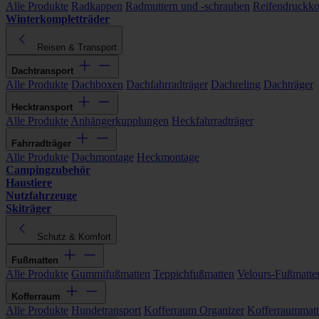
Alle Produkte
Radkappen
Radmuttern und -schrauben
Reifendruckko
Winterkompletträder
Reisen & Transport
Dachtransport
Alle Produkte
Dachboxen
Dachfahrradträger
Dachreling
Dachträger
Hecktransport
Alle Produkte
Anhängerkupplungen
Heckfahrradträger
Fahrradträger
Alle Produkte
Dachmontage
Heckmontage
Campingzubehör
Haustiere
Nutzfahrzeuge
Skiträger
Schutz & Komfort
Fußmatten
Alle Produkte
Gummifußmatten
Teppichfußmatten
Velours-Fußmatte
Kofferraum
Alle Produkte
Hundetransport
Kofferraum Organizer
Kofferraummat