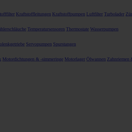
offfilter
Kraftstoffleitungen
Kraftstoffpumpen
Luftfilter
Turbolader
Zün
hlerschläuche
Temperatursensoren
Thermostate
Wasserpumpen
olenkgetriebe
Servopumpen
Spurstangen
k
Motordichtungen & -simmeringe
Motorlager
Ölwannen
Zahnriemen &