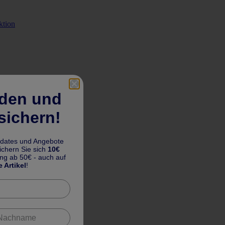
ktion
lden und
sichern!
pdates und Angebote
chern Sie sich
10€
ung ab 50€ - auch auf
e Artikel
!