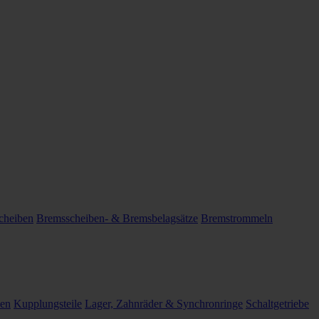
cheiben
Bremsscheiben- & Bremsbelagsätze
Bremstrommeln
len
Kupplungsteile
Lager, Zahnräder & Synchronringe
Schaltgetriebe