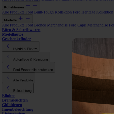
Kollektionen
Alle Produkte
Ford Built-Tough Kollektion
Ford Heritage Kollektion
Modelle
Alle Produkte
Ford Bronco Merchandise
Ford Capri Merchandise
Fo
Büro & Schreibwaren
Modellautos
Geschenkefinder
Hybrid & Elektro
Autopflege & Reinigung
Ford Ersatzteile entdecken
Alle Produkte
Beleuchtung
Blinker
Bremsleuchten
Glühbirnen
Innenbeleuchtung
Lichtschalter