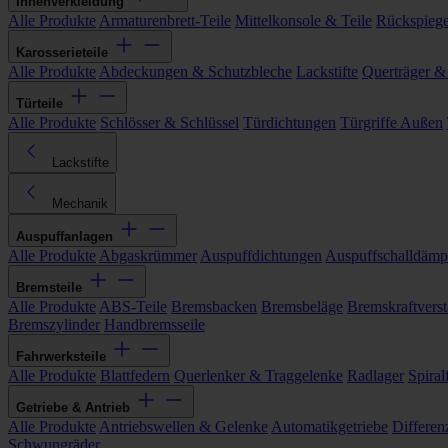
Innenverkleidung
Alle Produkte
Armaturenbrett-Teile
Mittelkonsole & Teile
Rückspiege
Karosserieteile
Alle Produkte
Abdeckungen & Schutzbleche
Lackstifte
Querträger &
Türteile
Alle Produkte
Schlösser & Schlüssel
Türdichtungen
Türgriffe Außen
Lackstifte
Mechanik
Auspuffanlagen
Alle Produkte
Abgaskrümmer
Auspuffdichtungen
Auspuffschalldämp
Bremsteile
Alle Produkte
ABS-Teile
Bremsbacken
Bremsbeläge
Bremskraftverst
Bremszylinder
Handbremsseile
Fahrwerksteile
Alle Produkte
Blattfedern
Querlenker & Traggelenke
Radlager
Spiral
Getriebe & Antrieb
Alle Produkte
Antriebswellen & Gelenke
Automatikgetriebe
Differen
Schwungräder