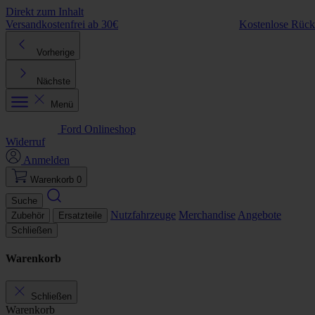
Direkt zum Inhalt
Versandkostenfrei ab 30€
Kostenlose Rüc
Vorherige
Nächste
Menü
Ford Onlineshop
Widerruf
Anmelden
Warenkorb
0
Suche
Nutzfahrzeuge
Merchandise
Angebote
Zubehör
Ersatzteile
Schließen
Warenkorb
Schließen
Warenkorb