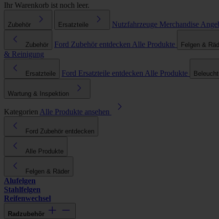
Ihr Warenkorb ist noch leer.
Nutzfahrzeuge
Merchandise
Ange
Zubehör
Ersatzteile
Ford Zubehör entdecken
Alle Produkte
Zubehör
Felgen & Räd
& Reinigung
Ford Ersatzteile entdecken
Alle Produkte
Ersatzteile
Beleuch
Wartung & Inspektion
Kategorien
Alle Produkte ansehen
Ford Zubehör entdecken
Alle Produkte
Felgen & Räder
Alufelgen
Stahlfelgen
Reifenwechsel
Radzubehör