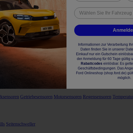
Anmeld
Informationen zur Verarbeitung I
Daten finden Sie in unserer Dat
Einkauf nur ein Gutschein einlösba
der Anmeldung für 60 Tage gültig u
Rabattcodes
einlösbar. Es gelt
Geschäftsbedingungen. Das Angebo
Ford Onlineshop (shop.ford.de) gül
möglich.
rksensoren
Getriebesensoren
Motorsensoren
Regensensoren
Temperatu
lls
Seitenschweller