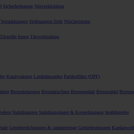
l
Sicherheitsgurte
Sitzverkleidung
 Verstärkungen
Stoßstangen-Teile
Wischermotor
Türgriffe Innen
Türverkleidung
fer
Katalysatoren
Lambdasonden
Partikelfilter (DPF)
ärker
Bremsleitungen
Bremsleuchten
Bremspedale
Bremssättel
Bremss
federn
Stabilisatoren
Stabilisatorlager & Koppelstangen
Stoßdämpfer
ziale
Getriebedichtungen & -simmerringe
Getriebesensoren
Kardanwel