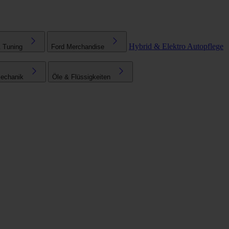
Hybrid & Elektro
Autopflege
& Tuning
Ford Merchandise
echanik
Öle & Flüssigkeiten