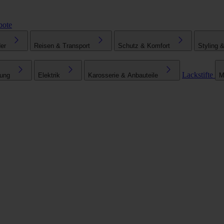
bote
er
Reisen & Transport
Schutz & Komfort
Styling 
Lackstifte
tung
Elektrik
Karosserie & Anbauteile
M