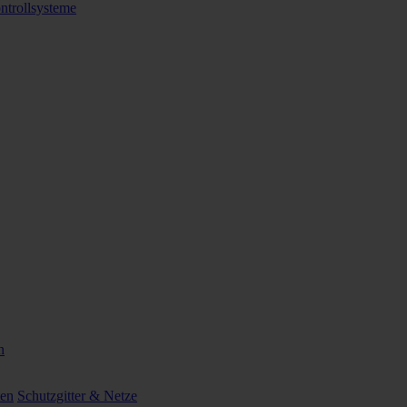
ntrollsysteme
n
ten
Schutzgitter & Netze