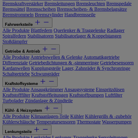
Bremskraftverstärker
Bremsleitungen
Bremsleuchten
Bremspedale
Bremssättel
Bremsscheiben
Bremsscheiben- & Bremsbelagsätze
Bremstrommeln
Bremszylinder
Handbremsseile
Fahrwerksteile
Alle Produkte
Blattfedern
Querlenker & Traggelenke
Radlager
Spiralfedern
Stabilisatoren
Stabilisatorlager & Koppelstangen
Stoßdämpfer
Getriebe & Antrieb
Alle Produkte
Antriebswellen & Gelenke
Automatikgetriebe
Differenziale
Getriebedichtungen & -simmerringe
Getriebesensoren
Kardanwellen
Kupplungsteile
Lager, Zahnräder & Synchronringe
Schaltgetriebe
Schwungräder
Kraftstoffsysteme
Alle Produkte
Ansaugkrümmer
Ansaugsysteme
Einspritzdüsen
Kraftstofffilter
Kraftstoffleitungen
Kraftstoffpumpen
Luftfilter
Turbolader
Zündanlage & Zündteile
Kühl- & Heizsystem
Alle Produkte
Klimaanlagen-Teile
Kühler
Kühlergrills & -zubehör
Kühlerschläuche
Temperatursensoren
Thermostate
Wasserpumpen
Lenkungsteile
Alle Produkte
Lenkräder
Lenkungs-Traggelenke
Servoleitungen