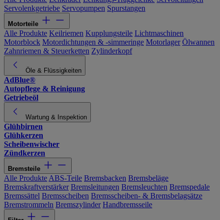
Servolenkgetriebe
Servopumpen
Spurstangen
Motorteile
Alle Produkte
Keilriemen
Kupplungsteile
Lichtmaschinen
Motorblock
Motordichtungen & -simmeringe
Motorlager
Ölwannen
Zahnriemen & Steuerketten
Zylinderkopf
Öle & Flüssigkeiten
AdBlue®
Autopflege & Reinigung
Getriebeöl
Wartung & Inspektion
Glühbirnen
Glühkerzen
Scheibenwischer
Zündkerzen
Bremsteile
Alle Produkte
ABS-Teile
Bremsbacken
Bremsbeläge
Bremskraftverstärker
Bremsleitungen
Bremsleuchten
Bremspedale
Bremssättel
Bremsscheiben
Bremsscheiben- & Bremsbelagsätze
Bremstrommeln
Bremszylinder
Handbremsseile