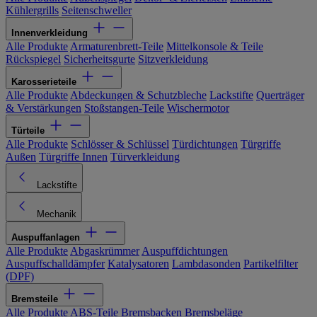
Kühlergrills
Seitenschweller
Innenverkleidung
Alle Produkte
Armaturenbrett-Teile
Mittelkonsole & Teile
Rückspiegel
Sicherheitsgurte
Sitzverkleidung
Karosserieteile
Alle Produkte
Abdeckungen & Schutzbleche
Lackstifte
Querträger
& Verstärkungen
Stoßstangen-Teile
Wischermotor
Türteile
Alle Produkte
Schlösser & Schlüssel
Türdichtungen
Türgriffe
Außen
Türgriffe Innen
Türverkleidung
Lackstifte
Mechanik
Auspuffanlagen
Alle Produkte
Abgaskrümmer
Auspuffdichtungen
Auspuffschalldämpfer
Katalysatoren
Lambdasonden
Partikelfilter
(DPF)
Bremsteile
Alle Produkte
ABS-Teile
Bremsbacken
Bremsbeläge