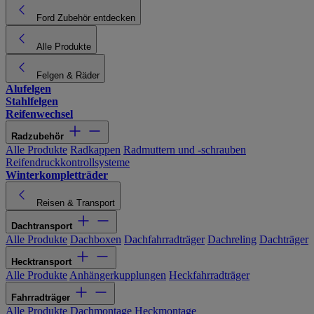
Ford Zubehör entdecken
Alle Produkte
Felgen & Räder
Alufelgen
Stahlfelgen
Reifenwechsel
Radzubehör
Alle Produkte
Radkappen
Radmuttern und -schrauben
Reifendruckkontrollsysteme
Winterkompletträder
Reisen & Transport
Dachtransport
Alle Produkte
Dachboxen
Dachfahrradträger
Dachreling
Dachträger
Hecktransport
Alle Produkte
Anhängerkupplungen
Heckfahrradträger
Fahrradträger
Alle Produkte
Dachmontage
Heckmontage