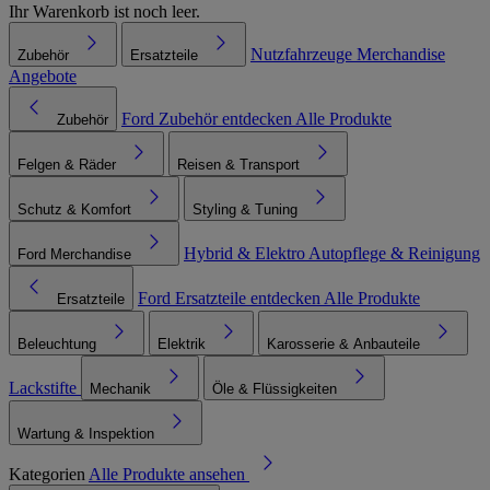
Ihr Warenkorb ist noch leer.
Nutzfahrzeuge
Merchandise
Zubehör
Ersatzteile
Angebote
Ford Zubehör entdecken
Alle Produkte
Zubehör
Felgen & Räder
Reisen & Transport
Schutz & Komfort
Styling & Tuning
Hybrid & Elektro
Autopflege & Reinigung
Ford Merchandise
Ford Ersatzteile entdecken
Alle Produkte
Ersatzteile
Beleuchtung
Elektrik
Karosserie & Anbauteile
Lackstifte
Mechanik
Öle & Flüssigkeiten
Wartung & Inspektion
Kategorien
Alle Produkte ansehen