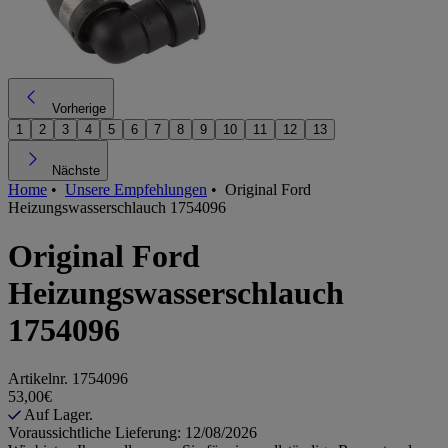
Vorherige
1
2
3
4
5
6
7
8
9
10
11
12
13
Nächste
Home
•
Unsere Empfehlungen
•
Original Ford
Heizungswasserschlauch 1754096
Original Ford
Heizungswasserschlauch
1754096
Artikelnr.
1754096
53,00€
Auf Lager.
Voraussichtliche Lieferung: 12/08/2026