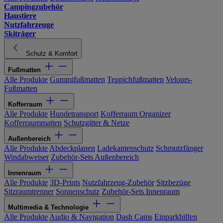
Campingzubehör
Haustiere
Nutzfahrzeuge
Skiträger
Schutz & Komfort
Fußmatten
Alle Produkte
Gummifußmatten
Teppichfußmatten
Velours-
Fußmatten
Kofferraum
Alle Produkte
Hundetransport
Kofferraum Organizer
Kofferraummatten
Schutzgitter & Netze
Außenbereich
Alle Produkte
Abdeckplanen
Ladekantenschutz
Schmutzfänger
Windabweiser
Zubehör-Sets Außenbereich
Innenraum
Alle Produkte
3D-Prints
Nutzfahrzeug-Zubehör
Sitzbezüge
Sitzraumtrenner
Sonnenschutz
Zubehör-Sets Innenraum
Multimedia & Technologie
Alle Produkte
Audio & Navigation
Dash Cams
Einparkhilfen