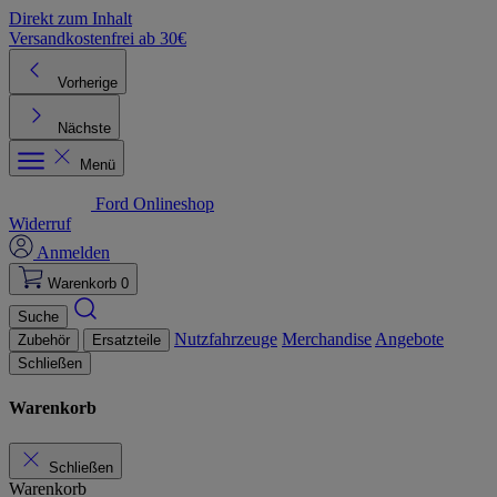
Direkt zum Inhalt
Versandkostenfrei ab 30€
K
Vorherige
Nächste
Menü
Ford Onlineshop
Widerruf
Anmelden
Warenkorb
0
Suche
Nutzfahrzeuge
Merchandise
Angebote
Zubehör
Ersatzteile
Schließen
Warenkorb
Schließen
Warenkorb