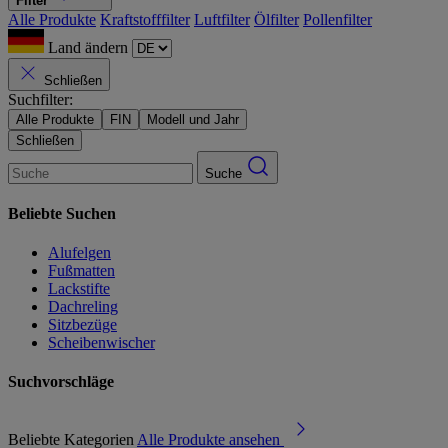
Filter
Alle Produkte
Kraftstofffilter
Luftfilter
Ölfilter
Pollenfilter
Land ändern
Schließen
Suchfilter:
Alle Produkte
FIN
Modell und Jahr
Schließen
Suche
Beliebte Suchen
Alufelgen
Fußmatten
Lackstifte
Dachreling
Sitzbezüge
Scheibenwischer
Suchvorschläge
Beliebte Kategorien
Alle Produkte ansehen