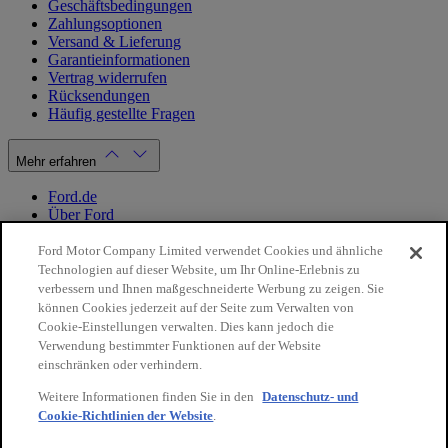
Geschäftsbedingungen
Zahlungsoptionen
Versand & Lieferung
Garantieinformationen
Vertrag widerrufen
Rücksendungen
Häufig gestellte Fragen
Mehr erfahren
Ford.de
Über Ford
Cookie Richtlinien
Datenschutzbestimmungen
Ford Motor Company Limited verwendet Cookies und ähnliche
Impressum
Technologien auf dieser Website, um Ihr Online-Erlebnis zu
verbessern und Ihnen maßgeschneiderte Werbung zu zeigen. Sie
können Cookies jederzeit auf der Seite zum Verwalten von
Mein Konto
Cookie-Einstellungen verwalten. Dies kann jedoch die
Verwendung bestimmter Funktionen auf der Website
Login / Registrierung
einschränken oder verhindern.
Meine Bestellungen
Weitere Informationen finden Sie in den
Datenschutz- und
Land ändern
Cookie-Richtlinien der Website
.
10€
auf Ihre
Facebook
X
Instagram
Youtube
LinkedIn
nächste