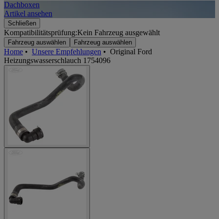
Dachboxen
A
Artikel ansehen
A
Schließen
Kompatibilitätsprüfung:
Kein Fahrzeug ausgewählt
Fahrzeug auswählen
Fahrzeug auswählen
Home
•
Unsere Empfehlungen
•
Original Ford
Heizungswasserschlauch 1754096