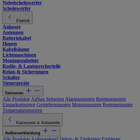
Nebelscheinwerfer
Scheinwerfer
Elektrik
Anlasser
Antennen
Batteriekabel
Hupen
Kabelbäume
Lichtmaschinen
Montagezubehör
Radio- & Lautsprecherteile
Relais & Sicherungen
Schalter
Steuergeräte
Sensoren
Alle Produkte
Airbag Sensoren
Alarmsensoren
Bremssensoren
Einparksensoren
Getriebesensoren
Motorsensoren
Regensensoren
Temperatursensoren
Karosserie & Anbauteile
Außenverkleidung
Alle Produkte
Außenspiegel
Dekor- & Zierleisten
Embleme