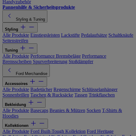
Handyzubehör
Pannenhilfe & Sicherheitsprodukte
Styling & Tuning
Styling
Alle Produkte
Einstiegsleisten
Lackstifte
Pedalaufsätze
Schaltknäufe
Seitenstreifen
Tuning
Alle Produkte
Performance Bremsbeläge
Performance
Bremsscheiben
Spurverbreiterung
Stoßdämpfer
Ford Merchandise
Accessoires
Alle Produkte
Badetücher
Regenschirme
Schlüsselanhänger
Sonnenbrillen
Taschen & Rucksäcke
Tassen
Trinkflaschen
Bekleidung
Alle Produkte
Basecaps
Beanies & Mützen
Socken
T-Shirts &
Hoodies
Kollektionen
Alle Produkte
Ford Built-Tough Kollektion
Ford Heritage