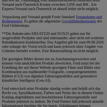
und 80€ an. Unabhängig vom Mindestbestellwert entstehen beim
Versand nach Österreich Kosten zwischen 5,95€ und 80€ . Ein
Express-Versand nach Österreich ist aktuell leider nicht möglich.
Verpackung und Versand gemäß Fords Standard
Versandraten und
Bedingungen
. Es gelten die allgemeine
Geschäftsbedingungen
des
Ford Onlineshops.
**Die Rabattcodes ERSATZ20 und SUN25 gelten nur für
ausgewählte Produkte und sind miteinander, aber nicht mit weiteren
Rabattkationen kombinierbar. Das Angebot gilt bis zum 09.08.2026
oder solange der Vorrat reicht und kann jederzeit ohne Angabe von
Gründen beendet werden. Eine Barauszahlung ist nicht möglich.
Die gezeigten Bilder dienen nur zu Anschauungszwecken und
können vom tatsächlichen Produkt abweichen. Ford nutzt bei der
Erstellung der auf dieser Website gezeigten Filme und Bilder eine
Kombination aus traditioneller Fotografie, computergenerierten
Bildern (CGI) von digitalen Fahrzeugmodellen und generativer
künstlicher Intelligenz (Gen-AI).
Ford entwickelt seine Produkte ständig weiter und behält sich das
Recht vor, Spezifikationen, Farben und Preise der in diesem Online-
Katalog abgebildeten und beschriebenen Fahrzeugmodelle und
Produkte jederzeit zu ändern. Ihr Ford Partner hält jederzeit aktuelle
Informationen hierüber für Sie bereit. Abbildungen können