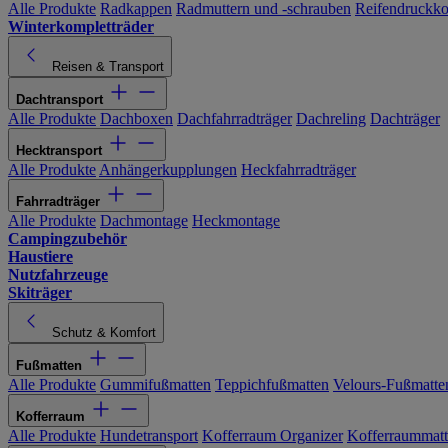
Alle Produkte
Radkappen
Radmuttern und -schrauben
Reifendruckko
Winterkompletträder
Reisen & Transport
Dachtransport
Alle Produkte
Dachboxen
Dachfahrradträger
Dachreling
Dachträger
Hecktransport
Alle Produkte
Anhängerkupplungen
Heckfahrradträger
Fahrradträger
Alle Produkte
Dachmontage
Heckmontage
Campingzubehör
Haustiere
Nutzfahrzeuge
Skiträger
Schutz & Komfort
Fußmatten
Alle Produkte
Gummifußmatten
Teppichfußmatten
Velours-Fußmatte
Kofferraum
Alle Produkte
Hundetransport
Kofferraum Organizer
Kofferraummat