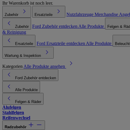
Ihr Warenkorb ist noch leer.
Nutzfahrzeuge
Merchandise
Ange
Zubehör
Ersatzteile
Ford Zubehör entdecken
Alle Produkte
Zubehör
Felgen & Räd
& Reinigung
Ford Ersatzteile entdecken
Alle Produkte
Ersatzteile
Beleuch
Wartung & Inspektion
Kategorien
Alle Produkte ansehen
Ford Zubehör entdecken
Alle Produkte
Felgen & Räder
Alufelgen
Stahlfelgen
Reifenwechsel
Radzubehör