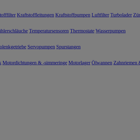
offfilter
Kraftstoffleitungen
Kraftstoffpumpen
Luftfilter
Turbolader
Zün
hlerschläuche
Temperatursensoren
Thermostate
Wasserpumpen
olenkgetriebe
Servopumpen
Spurstangen
k
Motordichtungen & -simmeringe
Motorlager
Ölwannen
Zahnriemen &