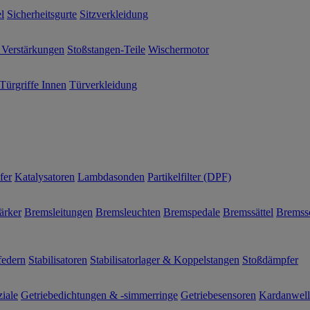
l
Sicherheitsgurte
Sitzverkleidung
 Verstärkungen
Stoßstangen-Teile
Wischermotor
Türgriffe Innen
Türverkleidung
fer
Katalysatoren
Lambdasonden
Partikelfilter (DPF)
ärker
Bremsleitungen
Bremsleuchten
Bremspedale
Bremssättel
Bremss
federn
Stabilisatoren
Stabilisatorlager & Koppelstangen
Stoßdämpfer
ziale
Getriebedichtungen & -simmerringe
Getriebesensoren
Kardanwel