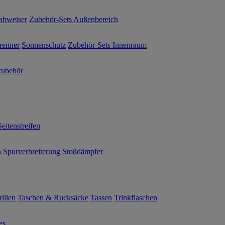
abweiser
Zubehör-Sets Außenbereich
renner
Sonnenschutz
Zubehör-Sets Innenraum
ubehör
Seitenstreifen
n
Spurverbreiterung
Stoßdämpfer
illen
Taschen & Rucksäcke
Tassen
Trinkflaschen
es