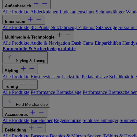
Außenbereich
Alle Produkte
Abdeckplanen
Ladekantenschutz
Schmutzfänger
Wind
Innenraum
Alle Produkte
3D-Prints
Nutzfahrzeug-Zubehör
Sitzbezüge
Sitzraumt
Multimedia & Technologie
Alle Produkte
Audio & Navigation
Dash Cams
Einparkhilfen
Handyz
Pannenhilfe & Sicherheitsprodukte
Styling & Tuning
Styling
Alle Produkte
Einstiegsleisten
Lackstifte
Pedalaufsätze
Schaltknäufe
Tuning
Alle Produkte
Performance Bremsbeläge
Performance Bremsscheibe
Ford Merchandise
Accessoires
Alle Produkte
Badetücher
Regenschirme
Schlüsselanhänger
Sonnenbr
Bekleidung
Alle Produkte
Basecaps
Beanies & Mützen
Socken
T-Shirts & Hoodi