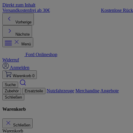
Direkt zum Inhalt
Versandkostenfrei ab 30€
Kostenlose Rüc
Vorherige
Nächste
Menü
Ford Onlineshop
Widerruf
Anmelden
Warenkorb
0
Suche
Nutzfahrzeuge
Merchandise
Angebote
Zubehör
Ersatzteile
Schließen
Warenkorb
Schließen
Warenkorb