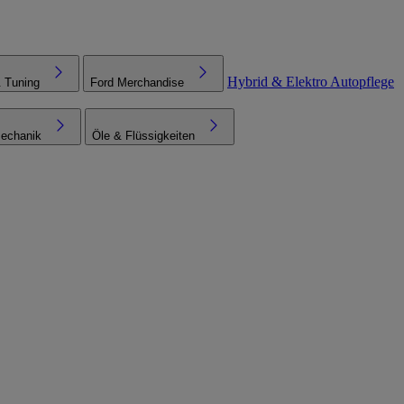
Hybrid & Elektro
Autopflege
& Tuning
Ford Merchandise
echanik
Öle & Flüssigkeiten