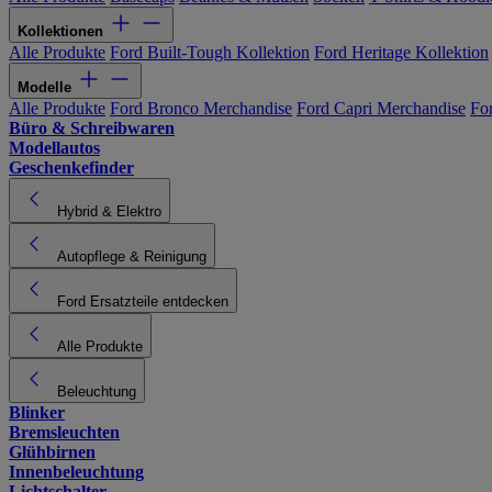
Kollektionen
Alle Produkte
Ford Built-Tough Kollektion
Ford Heritage Kollektion
Modelle
Alle Produkte
Ford Bronco Merchandise
Ford Capri Merchandise
Fo
Büro & Schreibwaren
Modellautos
Geschenkefinder
Hybrid & Elektro
Autopflege & Reinigung
Ford Ersatzteile entdecken
Alle Produkte
Beleuchtung
Blinker
Bremsleuchten
Glühbirnen
Innenbeleuchtung
Lichtschalter