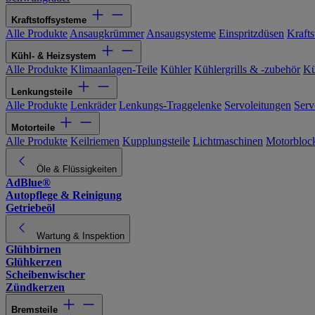
Kraftstoffsysteme
Alle Produkte
Ansaugkrümmer
Ansaugsysteme
Einspritzdüsen
Kraftst
Kühl- & Heizsystem
Alle Produkte
Klimaanlagen-Teile
Kühler
Kühlergrills & -zubehör
Kü
Lenkungsteile
Alle Produkte
Lenkräder
Lenkungs-Traggelenke
Servoleitungen
Serv
Motorteile
Alle Produkte
Keilriemen
Kupplungsteile
Lichtmaschinen
Motorbloc
Öle & Flüssigkeiten
AdBlue®
Autopflege & Reinigung
Getriebeöl
Wartung & Inspektion
Glühbirnen
Glühkerzen
Scheibenwischer
Zündkerzen
Bremsteile