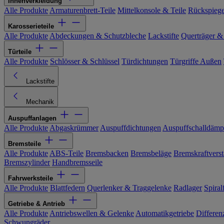
Innenverkleidung
Alle Produkte
Armaturenbrett-Teile
Mittelkonsole & Teile
Rückspiege
Karosserieteile
Alle Produkte
Abdeckungen & Schutzbleche
Lackstifte
Querträger &
Türteile
Alle Produkte
Schlösser & Schlüssel
Türdichtungen
Türgriffe Außen
Lackstifte
Mechanik
Auspuffanlagen
Alle Produkte
Abgaskrümmer
Auspuffdichtungen
Auspuffschalldämp
Bremsteile
Alle Produkte
ABS-Teile
Bremsbacken
Bremsbeläge
Bremskraftverst
Bremszylinder
Handbremsseile
Fahrwerksteile
Alle Produkte
Blattfedern
Querlenker & Traggelenke
Radlager
Spiral
Getriebe & Antrieb
Alle Produkte
Antriebswellen & Gelenke
Automatikgetriebe
Differen
Schwungräder