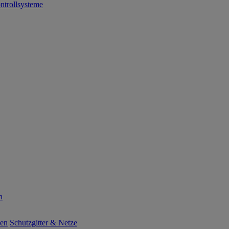
ntrollsysteme
n
ten
Schutzgitter & Netze