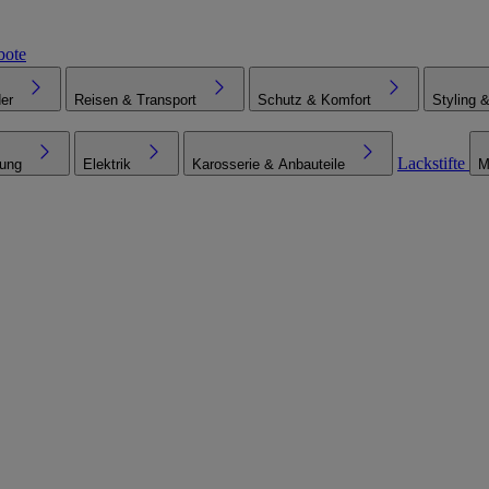
bote
er
Reisen & Transport
Schutz & Komfort
Styling 
Lackstifte
tung
Elektrik
Karosserie & Anbauteile
M