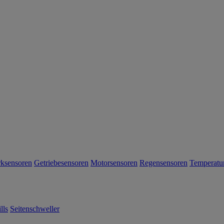
rksensoren
Getriebesensoren
Motorsensoren
Regensensoren
Temperatu
lls
Seitenschweller