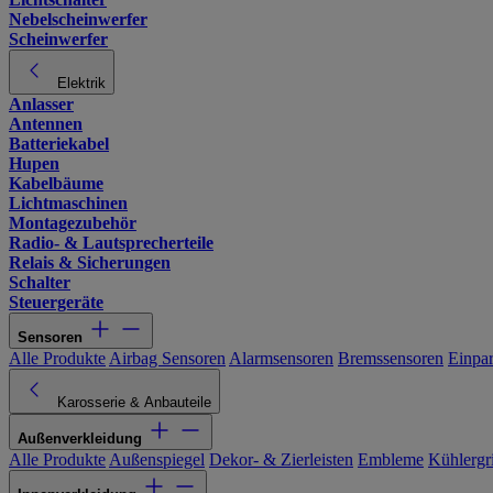
Nebelscheinwerfer
Scheinwerfer
Elektrik
Anlasser
Antennen
Batteriekabel
Hupen
Kabelbäume
Lichtmaschinen
Montagezubehör
Radio- & Lautsprecherteile
Relais & Sicherungen
Schalter
Steuergeräte
Sensoren
Alle Produkte
Airbag Sensoren
Alarmsensoren
Bremssensoren
Einpa
Karosserie & Anbauteile
Außenverkleidung
Alle Produkte
Außenspiegel
Dekor- & Zierleisten
Embleme
Kühlergri