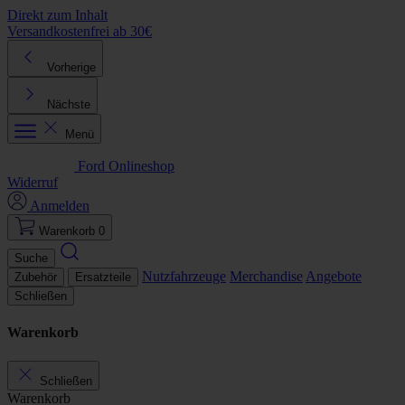
Direkt zum Inhalt
Versandkostenfrei ab 30€
K
Vorherige
Nächste
Menü
Ford Onlineshop
Widerruf
Anmelden
Warenkorb
0
Suche
Nutzfahrzeuge
Merchandise
Angebote
Zubehör
Ersatzteile
Schließen
Warenkorb
Schließen
Warenkorb