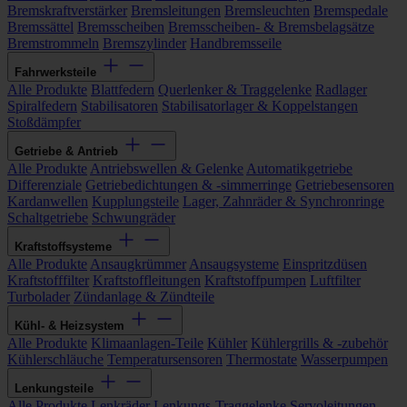
Bremskraftverstärker
Bremsleitungen
Bremsleuchten
Bremspedale
Bremssättel
Bremsscheiben
Bremsscheiben- & Bremsbelagsätze
Bremstrommeln
Bremszylinder
Handbremsseile
Fahrwerksteile
Alle Produkte
Blattfedern
Querlenker & Traggelenke
Radlager
Spiralfedern
Stabilisatoren
Stabilisatorlager & Koppelstangen
Stoßdämpfer
Getriebe & Antrieb
Alle Produkte
Antriebswellen & Gelenke
Automatikgetriebe
Differenziale
Getriebedichtungen & -simmerringe
Getriebesensoren
Kardanwellen
Kupplungsteile
Lager, Zahnräder & Synchronringe
Schaltgetriebe
Schwungräder
Kraftstoffsysteme
Alle Produkte
Ansaugkrümmer
Ansaugsysteme
Einspritzdüsen
Kraftstofffilter
Kraftstoffleitungen
Kraftstoffpumpen
Luftfilter
Turbolader
Zündanlage & Zündteile
Kühl- & Heizsystem
Alle Produkte
Klimaanlagen-Teile
Kühler
Kühlergrills & -zubehör
Kühlerschläuche
Temperatursensoren
Thermostate
Wasserpumpen
Lenkungsteile
Alle Produkte
Lenkräder
Lenkungs-Traggelenke
Servoleitungen