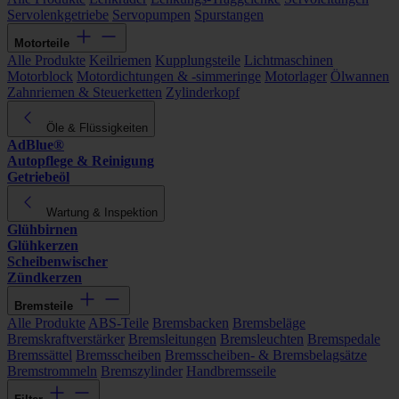
Servolenkgetriebe
Servopumpen
Spurstangen
Motorteile
Alle Produkte
Keilriemen
Kupplungsteile
Lichtmaschinen
Motorblock
Motordichtungen & -simmeringe
Motorlager
Ölwannen
Zahnriemen & Steuerketten
Zylinderkopf
Öle & Flüssigkeiten
AdBlue®
Autopflege & Reinigung
Getriebeöl
Wartung & Inspektion
Glühbirnen
Glühkerzen
Scheibenwischer
Zündkerzen
Bremsteile
Alle Produkte
ABS-Teile
Bremsbacken
Bremsbeläge
Bremskraftverstärker
Bremsleitungen
Bremsleuchten
Bremspedale
Bremssättel
Bremsscheiben
Bremsscheiben- & Bremsbelagsätze
Bremstrommeln
Bremszylinder
Handbremsseile