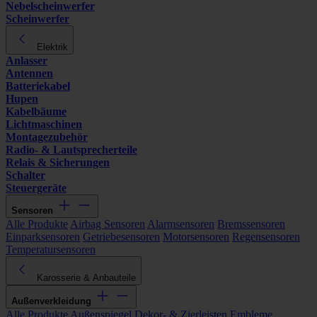
Nebelscheinwerfer
Scheinwerfer
Elektrik
Anlasser
Antennen
Batteriekabel
Hupen
Kabelbäume
Lichtmaschinen
Montagezubehör
Radio- & Lautsprecherteile
Relais & Sicherungen
Schalter
Steuergeräte
Sensoren
Alle Produkte
Airbag Sensoren
Alarmsensoren
Bremssensoren
Einparksensoren
Getriebesensoren
Motorsensoren
Regensensoren
Temperatursensoren
Karosserie & Anbauteile
Außenverkleidung
Alle Produkte
Außenspiegel
Dekor- & Zierleisten
Embleme