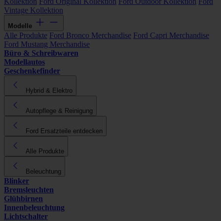
Kollektion
Ford Original Kollektion
Ford Outdoor Kollektion
Ford
Vintage Kollektion
Modelle
Alle Produkte
Ford Bronco Merchandise
Ford Capri Merchandise
Ford Mustang Merchandise
Büro & Schreibwaren
Modellautos
Geschenkefinder
Hybrid & Elektro
Autopflege & Reinigung
Ford Ersatzteile entdecken
Alle Produkte
Beleuchtung
Blinker
Bremsleuchten
Glühbirnen
Innenbeleuchtung
Lichtschalter