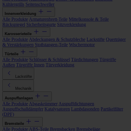
Kühlergrills
Seitenschweller
Innenverkleidung
Alle Produkte
Armaturenbrett-Teile
Mittelkonsole & Teile
Rückspiegel
Sicherheitsgurte
Sitzverkleidung
Karosserieteile
Alle Produkte
Abdeckungen & Schutzbleche
Lackstifte
Querträger
& Verstärkungen
Stoßstangen-Teile
Wischermotor
Türteile
Alle Produkte
Schlösser & Schlüssel
Türdichtungen
Türgriffe
Außen
Türgriffe Innen
Türverkleidung
Lackstifte
Mechanik
Auspuffanlagen
Alle Produkte
Abgaskrümmer
Auspuffdichtungen
Auspuffschalldämpfer
Katalysatoren
Lambdasonden
Partikelfilter
(DPF)
Bremsteile
Alle Produkte
ABS-Teile
Bremsbacken
Bremsbeläge