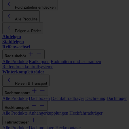
Ford Zubehör entdecken
Alle Produkte
Felgen & Räder
Alufelgen
Stahlfelgen
Reifenwechsel
Radzubehör
Alle Produkte
Radkappen
Radmuttern und -schrauben
Reifendruckkontrollsysteme
Winterkompletträder
Reisen & Transport
Dachtransport
Alle Produkte
Dachboxen
Dachfahrradträger
Dachreling
Dachträger
Hecktransport
Alle Produkte
Anhängerkupplungen
Heckfahrradträger
Fahrradträger
Alle Produkte
Dachmontage
Heckmontage