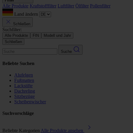
Filter
Alle Produkte
Kraftstofffilter
Luftfilter
Ölfilter
Pollenfilter
Land ändern
Schließen
Suchfilter:
Alle Produkte
FIN
Modell und Jahr
Schließen
Suche
Beliebte Suchen
Alufelgen
Fußmatten
Lackstifte
Dachreling
Sitzbezüge
Scheibenwischer
Suchvorschläge
Beliebte Kategorien
Alle Produkte ansehen