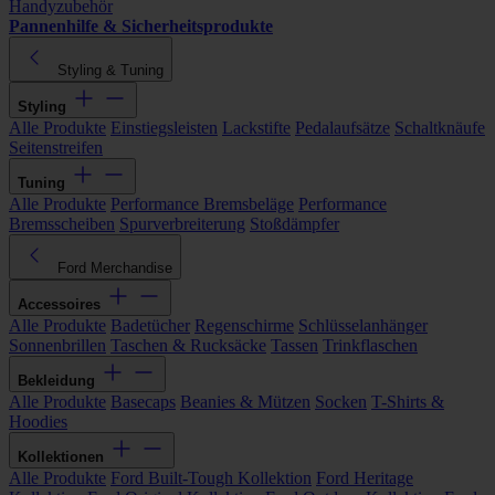
Handyzubehör
Pannenhilfe & Sicherheitsprodukte
Styling & Tuning
Styling
Alle Produkte
Einstiegsleisten
Lackstifte
Pedalaufsätze
Schaltknäufe
Seitenstreifen
Tuning
Alle Produkte
Performance Bremsbeläge
Performance
Bremsscheiben
Spurverbreiterung
Stoßdämpfer
Ford Merchandise
Accessoires
Alle Produkte
Badetücher
Regenschirme
Schlüsselanhänger
Sonnenbrillen
Taschen & Rucksäcke
Tassen
Trinkflaschen
Bekleidung
Alle Produkte
Basecaps
Beanies & Mützen
Socken
T-Shirts &
Hoodies
Kollektionen
Alle Produkte
Ford Built-Tough Kollektion
Ford Heritage