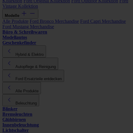
Kollektion
Ford Original Kollektion
Ford Outdoor Kollektion
Ford
Vintage Kollektion
Modelle
Alle Produkte
Ford Bronco Merchandise
Ford Capri Merchandise
Ford Mustang Merchandise
Büro & Schreibwaren
Modellautos
Geschenkefinder
Hybrid & Elektro
Autopflege & Reinigung
Ford Ersatzteile entdecken
Alle Produkte
Beleuchtung
Blinker
Bremsleuchten
Glühbirnen
Innenbeleuchtung
Lichtschalter