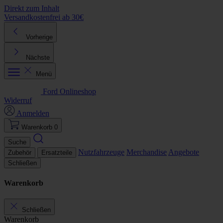
Direkt zum Inhalt
Versandkostenfrei ab 30€
K
Vorherige
Nächste
Menü
Ford Onlineshop
Widerruf
Anmelden
Warenkorb
0
Suche
Nutzfahrzeuge
Merchandise
Angebote
Zubehör
Ersatzteile
Schließen
Warenkorb
Schließen
Warenkorb