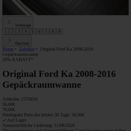
Vorherige
1
2
3
4
5
6
7
8
9
Nächste
Home
•
Zubehör
•
Original Ford Ka 2008-2016
Gepäckraumwanne
20% RABATT*
Original Ford Ka 2008-2016
Gepäckraumwanne
Artikelnr.
1576854
56,00€
70,00€
Niedrigster Preis der letzten 30 Tage: 56,00€
Auf Lager.
Voraussichtliche Lieferung: 11/08/2026
Die passgenauen und strapazierfähigen Gepäckraumwannen halten