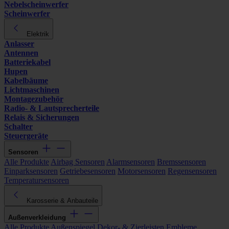
Nebelscheinwerfer
Scheinwerfer
Elektrik
Anlasser
Antennen
Batteriekabel
Hupen
Kabelbäume
Lichtmaschinen
Montagezubehör
Radio- & Lautsprecherteile
Relais & Sicherungen
Schalter
Steuergeräte
Sensoren
Alle Produkte
Airbag Sensoren
Alarmsensoren
Bremssensoren
Einparksensoren
Getriebesensoren
Motorsensoren
Regensensoren
Temperatursensoren
Karosserie & Anbauteile
Außenverkleidung
Alle Produkte
Außenspiegel
Dekor- & Zierleisten
Embleme