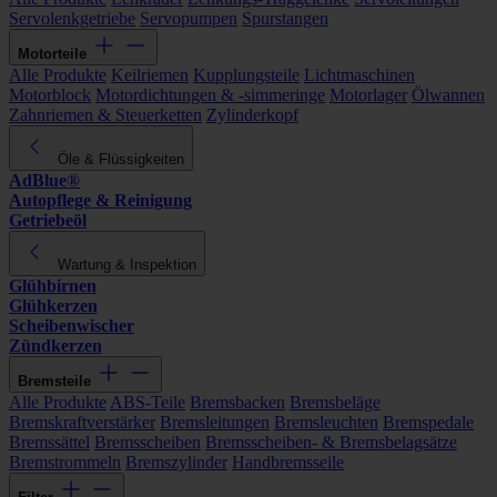
Servolenkgetriebe
Servopumpen
Spurstangen
Motorteile
Alle Produkte
Keilriemen
Kupplungsteile
Lichtmaschinen
Motorblock
Motordichtungen & -simmeringe
Motorlager
Ölwannen
Zahnriemen & Steuerketten
Zylinderkopf
Öle & Flüssigkeiten
AdBlue®
Autopflege & Reinigung
Getriebeöl
Wartung & Inspektion
Glühbirnen
Glühkerzen
Scheibenwischer
Zündkerzen
Bremsteile
Alle Produkte
ABS-Teile
Bremsbacken
Bremsbeläge
Bremskraftverstärker
Bremsleitungen
Bremsleuchten
Bremspedale
Bremssättel
Bremsscheiben
Bremsscheiben- & Bremsbelagsätze
Bremstrommeln
Bremszylinder
Handbremsseile