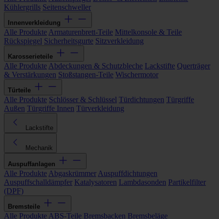
Kühlergrills
Seitenschweller
Innenverkleidung
Alle Produkte
Armaturenbrett-Teile
Mittelkonsole & Teile
Rückspiegel
Sicherheitsgurte
Sitzverkleidung
Karosserieteile
Alle Produkte
Abdeckungen & Schutzbleche
Lackstifte
Querträger
& Verstärkungen
Stoßstangen-Teile
Wischermotor
Türteile
Alle Produkte
Schlösser & Schlüssel
Türdichtungen
Türgriffe
Außen
Türgriffe Innen
Türverkleidung
Lackstifte
Mechanik
Auspuffanlagen
Alle Produkte
Abgaskrümmer
Auspuffdichtungen
Auspuffschalldämpfer
Katalysatoren
Lambdasonden
Partikelfilter
(DPF)
Bremsteile
Alle Produkte
ABS-Teile
Bremsbacken
Bremsbeläge