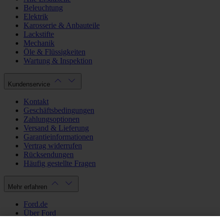
Beleuchtung
Elektrik
Karosserie & Anbauteile
Lackstifte
Mechanik
Öle & Flüssigkeiten
Wartung & Inspektion
Kundenservice
Kontakt
Geschäftsbedingungen
Zahlungsoptionen
Versand & Lieferung
Garantieinformationen
Vertrag widerrufen
Rücksendungen
Häufig gestellte Fragen
Mehr erfahren
Ford.de
Über Ford