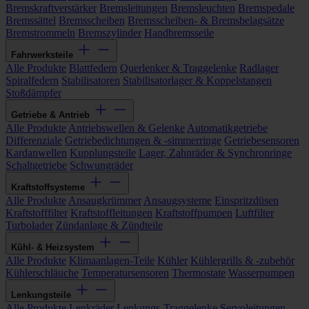
Bremskraftverstärker
Bremsleitungen
Bremsleuchten
Bremspedale
Bremssättel
Bremsscheiben
Bremsscheiben- & Bremsbelagsätze
Bremstrommeln
Bremszylinder
Handbremsseile
Fahrwerksteile
Alle Produkte
Blattfedern
Querlenker & Traggelenke
Radlager
Spiralfedern
Stabilisatoren
Stabilisatorlager & Koppelstangen
Stoßdämpfer
Getriebe & Antrieb
Alle Produkte
Antriebswellen & Gelenke
Automatikgetriebe
Differenziale
Getriebedichtungen & -simmerringe
Getriebesensoren
Kardanwellen
Kupplungsteile
Lager, Zahnräder & Synchronringe
Schaltgetriebe
Schwungräder
Kraftstoffsysteme
Alle Produkte
Ansaugkrümmer
Ansaugsysteme
Einspritzdüsen
Kraftstofffilter
Kraftstoffleitungen
Kraftstoffpumpen
Luftfilter
Turbolader
Zündanlage & Zündteile
Kühl- & Heizsystem
Alle Produkte
Klimaanlagen-Teile
Kühler
Kühlergrills & -zubehör
Kühlerschläuche
Temperatursensoren
Thermostate
Wasserpumpen
Lenkungsteile
Alle Produkte
Lenkräder
Lenkungs-Traggelenke
Servoleitungen