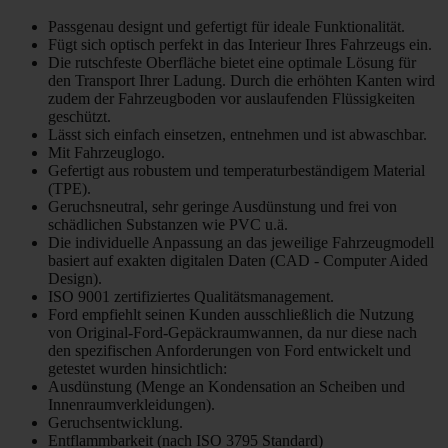
Passgenau designt und gefertigt für ideale Funktionalität.
Fügt sich optisch perfekt in das Interieur Ihres Fahrzeugs ein.
Die rutschfeste Oberfläche bietet eine optimale Lösung für
den Transport Ihrer Ladung. Durch die erhöhten Kanten wird
zudem der Fahrzeugboden vor auslaufenden Flüssigkeiten
geschützt.
Lässt sich einfach einsetzen, entnehmen und ist abwaschbar.
Mit Fahrzeuglogo.
Gefertigt aus robustem und temperaturbeständigem Material
(TPE).
Geruchsneutral, sehr geringe Ausdünstung und frei von
schädlichen Substanzen wie PVC u.ä.
Die individuelle Anpassung an das jeweilige Fahrzeugmodell
basiert auf exakten digitalen Daten (CAD - Computer Aided
Design).
ISO 9001 zertifiziertes Qualitätsmanagement.
Ford empfiehlt seinen Kunden ausschließlich die Nutzung
von Original-Ford-Gepäckraumwannen, da nur diese nach
den spezifischen Anforderungen von Ford entwickelt und
getestet wurden hinsichtlich:
Ausdünstung (Menge an Kondensation an Scheiben und
Innenraumverkleidungen).
Geruchsentwicklung.
Entflammbarkeit (nach ISO 3795 Standard)