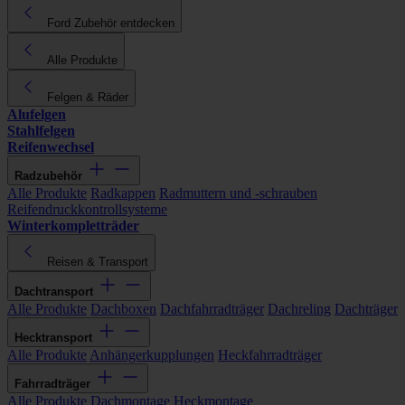
Ford Zubehör entdecken
Alle Produkte
Felgen & Räder
Alufelgen
Stahlfelgen
Reifenwechsel
Radzubehör
Alle Produkte
Radkappen
Radmuttern und -schrauben
Reifendruckkontrollsysteme
Winterkompletträder
Reisen & Transport
Dachtransport
Alle Produkte
Dachboxen
Dachfahrradträger
Dachreling
Dachträger
Hecktransport
Alle Produkte
Anhängerkupplungen
Heckfahrradträger
Fahrradträger
Alle Produkte
Dachmontage
Heckmontage