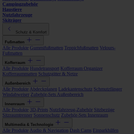
Campingzubehör
Haustiere
Nutzfahrzeuge
Skiträger
Schutz & Komfort
Fußmatten
Alle Produkte
Gummifußmatten
Teppichfußmatten
Velours-
Fußmatten
Kofferraum
Alle Produkte
Hundetransport
Kofferraum Organizer
Kofferraummatten
Schutzgitter & Netze
Außenbereich
Alle Produkte
Abdeckplanen
Ladekantenschutz
Schmutzfänger
Windabweiser
Zubehör-Sets Außenbereich
Innenraum
Alle Produkte
3D-Prints
Nutzfahrzeug-Zubehör
Sitzbezüge
Sitzraumtrenner
Sonnenschutz
Zubehör-Sets Innenraum
Multimedia & Technologie
Alle Produkte
Audio & Navigation
Dash Cams
Einparkhilfen