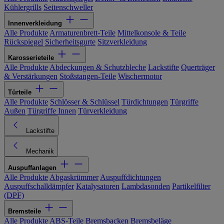
Kühlergrills
Seitenschweller
Innenverkleidung
Alle Produkte
Armaturenbrett-Teile
Mittelkonsole & Teile
Rückspiegel
Sicherheitsgurte
Sitzverkleidung
Karosserieteile
Alle Produkte
Abdeckungen & Schutzbleche
Lackstifte
Querträger
& Verstärkungen
Stoßstangen-Teile
Wischermotor
Türteile
Alle Produkte
Schlösser & Schlüssel
Türdichtungen
Türgriffe
Außen
Türgriffe Innen
Türverkleidung
Lackstifte
Mechanik
Auspuffanlagen
Alle Produkte
Abgaskrümmer
Auspuffdichtungen
Auspuffschalldämpfer
Katalysatoren
Lambdasonden
Partikelfilter
(DPF)
Bremsteile
Alle Produkte
ABS-Teile
Bremsbacken
Bremsbeläge