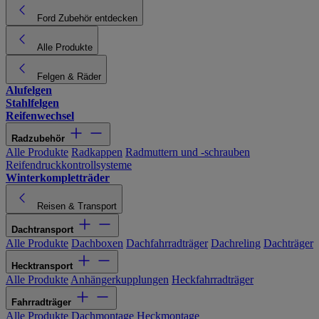
Ford Zubehör entdecken
Alle Produkte
Felgen & Räder
Alufelgen
Stahlfelgen
Reifenwechsel
Radzubehör
Alle Produkte
Radkappen
Radmuttern und -schrauben
Reifendruckkontrollsysteme
Winterkompletträder
Reisen & Transport
Dachtransport
Alle Produkte
Dachboxen
Dachfahrradträger
Dachreling
Dachträger
Hecktransport
Alle Produkte
Anhängerkupplungen
Heckfahrradträger
Fahrradträger
Alle Produkte
Dachmontage
Heckmontage