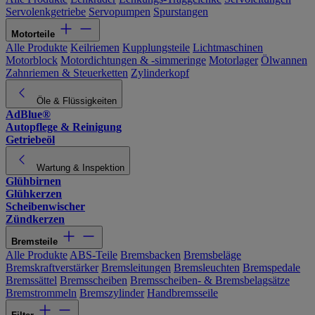
Servolenkgetriebe
Servopumpen
Spurstangen
Motorteile
Alle Produkte
Keilriemen
Kupplungsteile
Lichtmaschinen
Motorblock
Motordichtungen & -simmeringe
Motorlager
Ölwannen
Zahnriemen & Steuerketten
Zylinderkopf
Öle & Flüssigkeiten
AdBlue®
Autopflege & Reinigung
Getriebeöl
Wartung & Inspektion
Glühbirnen
Glühkerzen
Scheibenwischer
Zündkerzen
Bremsteile
Alle Produkte
ABS-Teile
Bremsbacken
Bremsbeläge
Bremskraftverstärker
Bremsleitungen
Bremsleuchten
Bremspedale
Bremssättel
Bremsscheiben
Bremsscheiben- & Bremsbelagsätze
Bremstrommeln
Bremszylinder
Handbremsseile