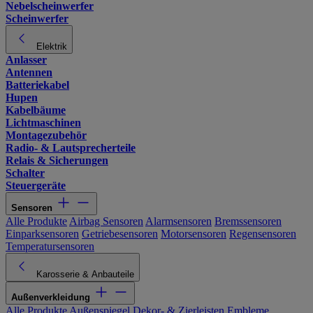
Nebelscheinwerfer
Scheinwerfer
Elektrik
Anlasser
Antennen
Batteriekabel
Hupen
Kabelbäume
Lichtmaschinen
Montagezubehör
Radio- & Lautsprecherteile
Relais & Sicherungen
Schalter
Steuergeräte
Sensoren
Alle Produkte
Airbag Sensoren
Alarmsensoren
Bremssensoren
Einparksensoren
Getriebesensoren
Motorsensoren
Regensensoren
Temperatursensoren
Karosserie & Anbauteile
Außenverkleidung
Alle Produkte
Außenspiegel
Dekor- & Zierleisten
Embleme