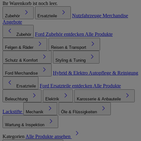
Ihr Warenkorb ist noch leer.
Nutzfahrzeuge
Merchandise
Zubehör
Ersatzteile
Angebote
Ford Zubehör entdecken
Alle Produkte
Zubehör
Felgen & Räder
Reisen & Transport
Schutz & Komfort
Styling & Tuning
Hybrid & Elektro
Autopflege & Reinigung
Ford Merchandise
Ford Ersatzteile entdecken
Alle Produkte
Ersatzteile
Beleuchtung
Elektrik
Karosserie & Anbauteile
Lackstifte
Mechanik
Öle & Flüssigkeiten
Wartung & Inspektion
Kategorien
Alle Produkte ansehen