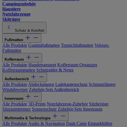
Campingzubehör
Haustiere
Nutzfahrzeuge
Skiträger
Schutz & Komfort
Fußmatten
Alle Produkte
Gummifußmatten
Teppichfußmatten
Velours-
Fußmatten
Kofferraum
Alle Produkte
Hundetransport
Kofferraum Organizer
Kofferraummatten
Schutzgitter & Netze
Außenbereich
Alle Produkte
Abdeckplanen
Ladekantenschutz
Schmutzfänger
Windabweiser
Zubehör-Sets Außenbereich
Innenraum
Alle Produkte
3D-Prints
Nutzfahrzeug-Zubehör
Sitzbezüge
Sitzraumtrenner
Sonnenschutz
Zubehör-Sets Innenraum
Multimedia & Technologie
Alle Produkte
Audio & Navigation
Dash Cams
Einparkhilfen