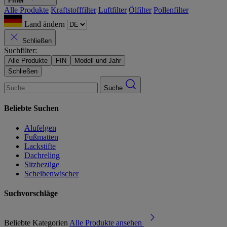
Filter
Alle Produkte
Kraftstofffilter
Luftfilter
Ölfilter
Pollenfilter
Land ändern
Schließen
Suchfilter:
Alle Produkte
FIN
Modell und Jahr
Schließen
Suche
Beliebte Suchen
Alufelgen
Fußmatten
Lackstifte
Dachreling
Sitzbezüge
Scheibenwischer
Suchvorschläge
Beliebte Kategorien
Alle Produkte ansehen