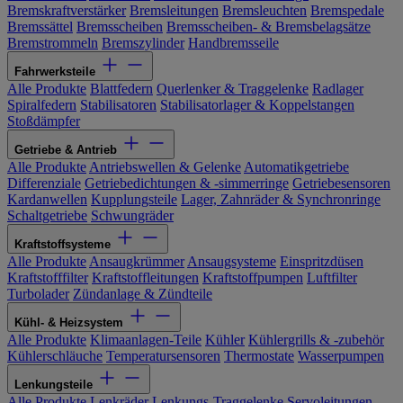
Bremskraftverstärker
Bremsleitungen
Bremsleuchten
Bremspedale
Bremssättel
Bremsscheiben
Bremsscheiben- & Bremsbelagsätze
Bremstrommeln
Bremszylinder
Handbremsseile
Fahrwerksteile
Alle Produkte
Blattfedern
Querlenker & Traggelenke
Radlager
Spiralfedern
Stabilisatoren
Stabilisatorlager & Koppelstangen
Stoßdämpfer
Getriebe & Antrieb
Alle Produkte
Antriebswellen & Gelenke
Automatikgetriebe
Differenziale
Getriebedichtungen & -simmerringe
Getriebesensoren
Kardanwellen
Kupplungsteile
Lager, Zahnräder & Synchronringe
Schaltgetriebe
Schwungräder
Kraftstoffsysteme
Alle Produkte
Ansaugkrümmer
Ansaugsysteme
Einspritzdüsen
Kraftstofffilter
Kraftstoffleitungen
Kraftstoffpumpen
Luftfilter
Turbolader
Zündanlage & Zündteile
Kühl- & Heizsystem
Alle Produkte
Klimaanlagen-Teile
Kühler
Kühlergrills & -zubehör
Kühlerschläuche
Temperatursensoren
Thermostate
Wasserpumpen
Lenkungsteile
Alle Produkte
Lenkräder
Lenkungs-Traggelenke
Servoleitungen