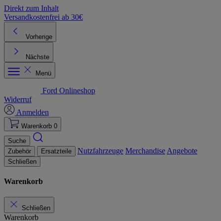
Direkt zum Inhalt
Versandkostenfrei ab 30€
K
Vorherige
Nächste
Menü
Ford Onlineshop
Widerruf
Anmelden
Warenkorb
0
Suche
Nutzfahrzeuge
Merchandise
Angebote
Zubehör
Ersatzteile
Schließen
Warenkorb
Schließen
Warenkorb