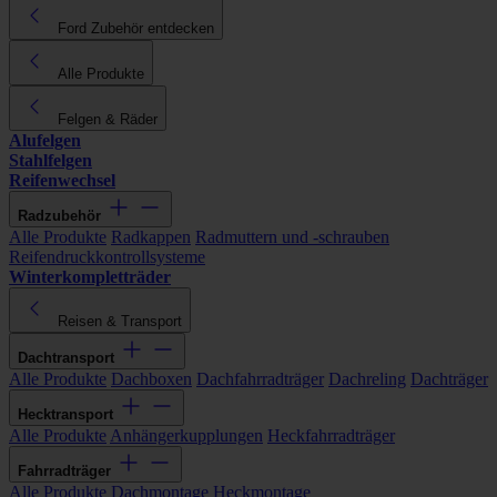
Ford Zubehör entdecken
Alle Produkte
Felgen & Räder
Alufelgen
Stahlfelgen
Reifenwechsel
Radzubehör
Alle Produkte
Radkappen
Radmuttern und -schrauben
Reifendruckkontrollsysteme
Winterkompletträder
Reisen & Transport
Dachtransport
Alle Produkte
Dachboxen
Dachfahrradträger
Dachreling
Dachträger
Hecktransport
Alle Produkte
Anhängerkupplungen
Heckfahrradträger
Fahrradträger
Alle Produkte
Dachmontage
Heckmontage