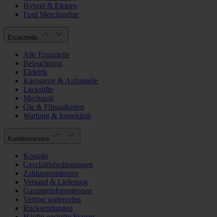
Hybrid & Elektro
Ford Merchandise
Ersatzteile
Alle Ersatzteile
Beleuchtung
Elektrik
Karosserie & Anbauteile
Lackstifte
Mechanik
Öle & Flüssigkeiten
Wartung & Inspektion
Kundenservice
Kontakt
Geschäftsbedingungen
Zahlungsoptionen
Versand & Lieferung
Garantieinformationen
Vertrag widerrufen
Rücksendungen
Häufig gestellte Fragen