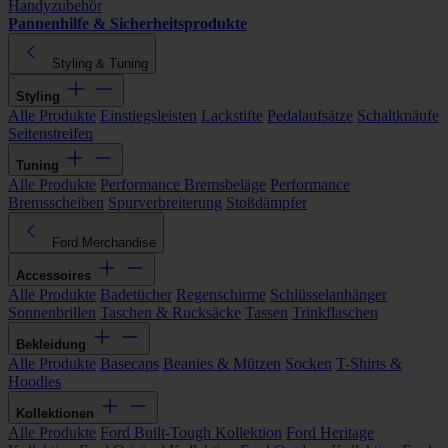
Handyzubehör
Pannenhilfe & Sicherheitsprodukte
Styling & Tuning
Styling
Alle Produkte
Einstiegsleisten
Lackstifte
Pedalaufsätze
Schaltknäufe
Seitenstreifen
Tuning
Alle Produkte
Performance Bremsbeläge
Performance
Bremsscheiben
Spurverbreiterung
Stoßdämpfer
Ford Merchandise
Accessoires
Alle Produkte
Badetücher
Regenschirme
Schlüsselanhänger
Sonnenbrillen
Taschen & Rucksäcke
Tassen
Trinkflaschen
Bekleidung
Alle Produkte
Basecaps
Beanies & Mützen
Socken
T-Shirts &
Hoodies
Kollektionen
Alle Produkte
Ford Built-Tough Kollektion
Ford Heritage