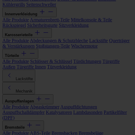
Kühlergrills
Seitenschweller
Innenverkleidung
Alle Produkte
Armaturenbrett-Teile
Mittelkonsole & Teile
Rückspiegel
Sicherheitsgurte
Sitzverkleidung
Karosserieteile
Alle Produkte
Abdeckungen & Schutzbleche
Lackstifte
Querträger
& Verstärkungen
Stoßstangen-Teile
Wischermotor
Türteile
Alle Produkte
Schlösser & Schlüssel
Türdichtungen
Türgriffe
Außen
Türgriffe Innen
Türverkleidung
Lackstifte
Mechanik
Auspuffanlagen
Alle Produkte
Abgaskrümmer
Auspuffdichtungen
Auspuffschalldämpfer
Katalysatoren
Lambdasonden
Partikelfilter
(DPF)
Bremsteile
Alle Produkte
ABS-Teile
Bremsbacken
Bremsbeläge