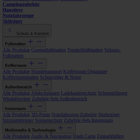
Campingzubehör
Haustiere
Nutzfahrzeuge
Skiträger
Schutz & Komfort
Fußmatten
Alle Produkte
Gummifußmatten
Teppichfußmatten
Velours-
Fußmatten
Kofferraum
Alle Produkte
Hundetransport
Kofferraum Organizer
Kofferraummatten
Schutzgitter & Netze
Außenbereich
Alle Produkte
Abdeckplanen
Ladekantenschutz
Schmutzfänger
Windabweiser
Zubehör-Sets Außenbereich
Innenraum
Alle Produkte
3D-Prints
Nutzfahrzeug-Zubehör
Sitzbezüge
Sitzraumtrenner
Sonnenschutz
Zubehör-Sets Innenraum
Multimedia & Technologie
Alle Produkte
Audio & Navigation
Dash Cams
Einparkhilfen