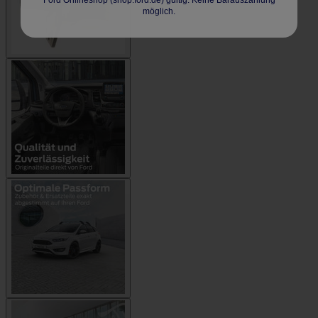
Ford Onlineshop (shop.ford.de) gültig. Keine Barauszahlung
möglich.