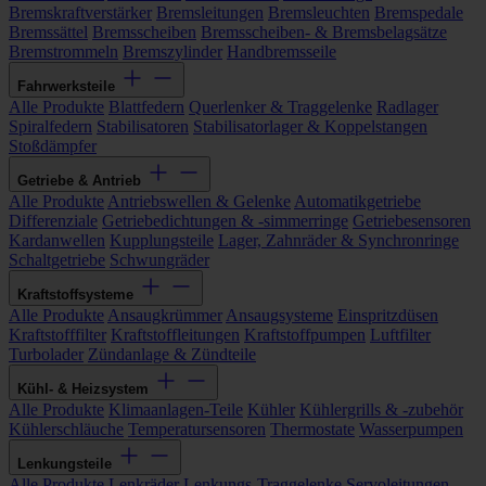
Bremskraftverstärker
Bremsleitungen
Bremsleuchten
Bremspedale
Bremssättel
Bremsscheiben
Bremsscheiben- & Bremsbelagsätze
Bremstrommeln
Bremszylinder
Handbremsseile
Fahrwerksteile
Alle Produkte
Blattfedern
Querlenker & Traggelenke
Radlager
Spiralfedern
Stabilisatoren
Stabilisatorlager & Koppelstangen
Stoßdämpfer
Getriebe & Antrieb
Alle Produkte
Antriebswellen & Gelenke
Automatikgetriebe
Differenziale
Getriebedichtungen & -simmerringe
Getriebesensoren
Kardanwellen
Kupplungsteile
Lager, Zahnräder & Synchronringe
Schaltgetriebe
Schwungräder
Kraftstoffsysteme
Alle Produkte
Ansaugkrümmer
Ansaugsysteme
Einspritzdüsen
Kraftstofffilter
Kraftstoffleitungen
Kraftstoffpumpen
Luftfilter
Turbolader
Zündanlage & Zündteile
Kühl- & Heizsystem
Alle Produkte
Klimaanlagen-Teile
Kühler
Kühlergrills & -zubehör
Kühlerschläuche
Temperatursensoren
Thermostate
Wasserpumpen
Lenkungsteile
Alle Produkte
Lenkräder
Lenkungs-Traggelenke
Servoleitungen