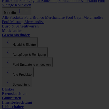
Kollektion
Ford Original Kollektion
Ford Outdoor Kollektion
Ford
Vintage Kollektion
Modelle
Alle Produkte
Ford Bronco Merchandise
Ford Capri Merchandise
Ford Mustang Merchandise
Büro & Schreibwaren
Modellautos
Geschenkefinder
Hybrid & Elektro
Autopflege & Reinigung
Ford Ersatzteile entdecken
Alle Produkte
Beleuchtung
Blinker
Bremsleuchten
Glühbirnen
Innenbeleuchtung
Lichtschalter