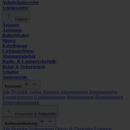
Nebelscheinwerfer
Scheinwerfer
Elektrik
Anlasser
Antennen
Batteriekabel
Hupen
Kabelbäume
Lichtmaschinen
Montagezubehör
Radio- & Lautsprecherteile
Relais & Sicherungen
Schalter
Steuergeräte
Sensoren
Alle Produkte
Airbag Sensoren
Alarmsensoren
Bremssensoren
Einparksensoren
Getriebesensoren
Motorsensoren
Regensensoren
Temperatursensoren
Karosserie & Anbauteile
Außenverkleidung
Alle Produkte
Außenspiegel
Dekor- & Zierleisten
Embleme