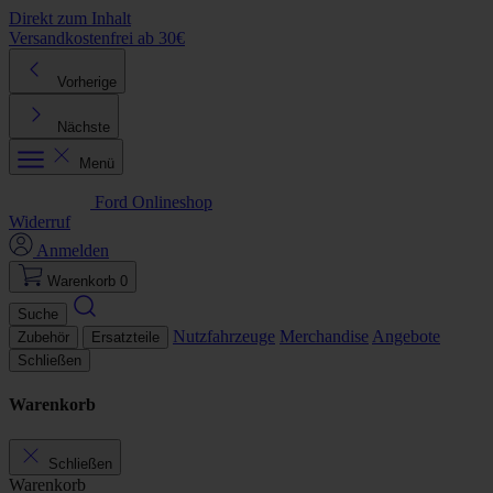
Direkt zum Inhalt
Versandkostenfrei ab 30€
K
Vorherige
Nächste
Menü
Ford Onlineshop
Widerruf
Anmelden
Warenkorb
0
Suche
Nutzfahrzeuge
Merchandise
Angebote
Zubehör
Ersatzteile
Schließen
Warenkorb
Schließen
Warenkorb