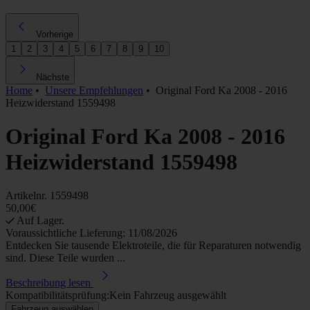
Vorherige
1
2
3
4
5
6
7
8
9
10
Nächste
Home
•
Unsere Empfehlungen
•
Original Ford Ka 2008 - 2016
Heizwiderstand 1559498
Original Ford Ka 2008 - 2016
Heizwiderstand 1559498
Artikelnr.
1559498
50,00€
Auf Lager.
Voraussichtliche Lieferung: 11/08/2026
Entdecken Sie tausende Elektroteile, die für Reparaturen notwendig
sind. Diese Teile wurden ...
Beschreibung lesen
Kompatibilitätsprüfung:
Kein Fahrzeug ausgewählt
Fahrzeug auswählen