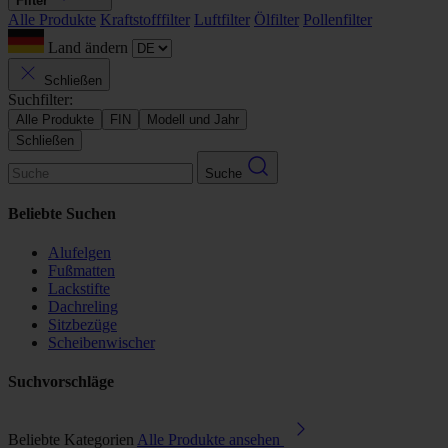
Filter
Alle Produkte
Kraftstofffilter
Luftfilter
Ölfilter
Pollenfilter
Land ändern
Schließen
Suchfilter:
Alle Produkte
FIN
Modell und Jahr
Schließen
Suche
Beliebte Suchen
Alufelgen
Fußmatten
Lackstifte
Dachreling
Sitzbezüge
Scheibenwischer
Suchvorschläge
Beliebte Kategorien
Alle Produkte ansehen