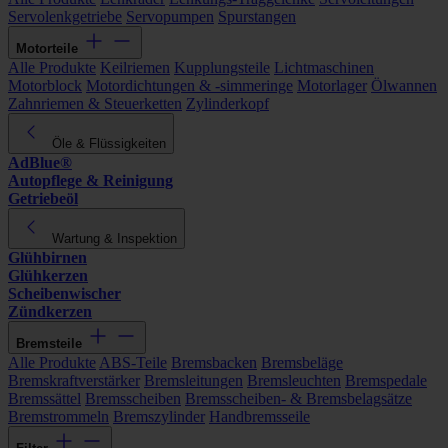
Servolenkgetriebe
Servopumpen
Spurstangen
Motorteile
Alle Produkte
Keilriemen
Kupplungsteile
Lichtmaschinen
Motorblock
Motordichtungen & -simmeringe
Motorlager
Ölwannen
Zahnriemen & Steuerketten
Zylinderkopf
Öle & Flüssigkeiten
AdBlue®
Autopflege & Reinigung
Getriebeöl
Wartung & Inspektion
Glühbirnen
Glühkerzen
Scheibenwischer
Zündkerzen
Bremsteile
Alle Produkte
ABS-Teile
Bremsbacken
Bremsbeläge
Bremskraftverstärker
Bremsleitungen
Bremsleuchten
Bremspedale
Bremssättel
Bremsscheiben
Bremsscheiben- & Bremsbelagsätze
Bremstrommeln
Bremszylinder
Handbremsseile