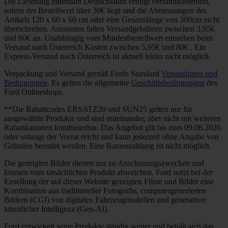
Die Lieferung innerhalb Deutschlands erfolgt versandkostenfrei,
sofern der Bestellwert über 30€ liegt und die Abmessungen des
Artikels 120 x 60 x 60 cm oder eine Gesamtlänge von 300cm nicht
überschreiten. Ansonsten fallen Versandgebühren zwischen 3,95€
und 80€ an. Unabhängig vom Mindestbestellwert entstehen beim
Versand nach Österreich Kosten zwischen 5,95€ und 80€ . Ein
Express-Versand nach Österreich ist aktuell leider nicht möglich.
Verpackung und Versand gemäß Fords Standard
Versandraten und
Bedingungen
. Es gelten die allgemeine
Geschäftsbedingungen
des
Ford Onlineshops.
**Die Rabattcodes ERSATZ20 und SUN25 gelten nur für
ausgewählte Produkte und sind miteinander, aber nicht mit weiteren
Rabattkationen kombinierbar. Das Angebot gilt bis zum 09.08.2026
oder solange der Vorrat reicht und kann jederzeit ohne Angabe von
Gründen beendet werden. Eine Barauszahlung ist nicht möglich.
Die gezeigten Bilder dienen nur zu Anschauungszwecken und
können vom tatsächlichen Produkt abweichen. Ford nutzt bei der
Erstellung der auf dieser Website gezeigten Filme und Bilder eine
Kombination aus traditioneller Fotografie, computergenerierten
Bildern (CGI) von digitalen Fahrzeugmodellen und generativer
künstlicher Intelligenz (Gen-AI).
Ford entwickelt seine Produkte ständig weiter und behält sich das