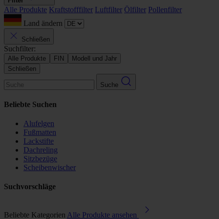
Filter
Alle Produkte
Kraftstofffilter
Luftfilter
Ölfilter
Pollenfilter
Land ändern
Schließen
Suchfilter:
Alle Produkte
FIN
Modell und Jahr
Schließen
Suche
Beliebte Suchen
Alufelgen
Fußmatten
Lackstifte
Dachreling
Sitzbezüge
Scheibenwischer
Suchvorschläge
Beliebte Kategorien
Alle Produkte ansehen