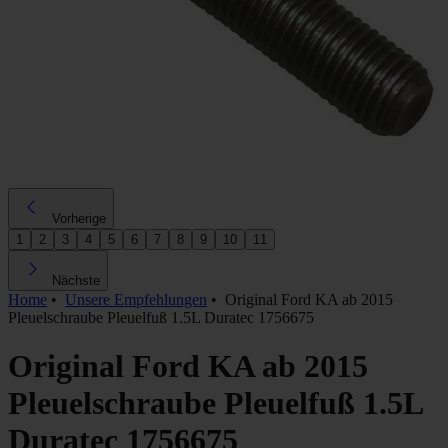
Vorherige
1
2
3
4
5
6
7
8
9
10
11
Nächste
Home
•
Unsere Empfehlungen
•
Original Ford KA ab 2015
Pleuelschraube Pleuelfuß 1.5L Duratec 1756675
Original Ford KA ab 2015
Pleuelschraube Pleuelfuß 1.5L
Duratec 1756675