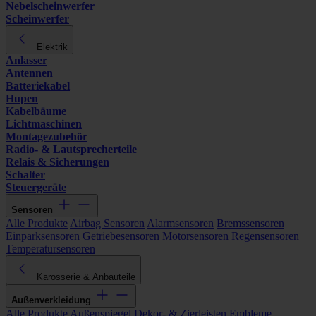
Nebelscheinwerfer
Scheinwerfer
Elektrik
Anlasser
Antennen
Batteriekabel
Hupen
Kabelbäume
Lichtmaschinen
Montagezubehör
Radio- & Lautsprecherteile
Relais & Sicherungen
Schalter
Steuergeräte
Sensoren
Alle Produkte
Airbag Sensoren
Alarmsensoren
Bremssensoren
Einparksensoren
Getriebesensoren
Motorsensoren
Regensensoren
Temperatursensoren
Karosserie & Anbauteile
Außenverkleidung
Alle Produkte
Außenspiegel
Dekor- & Zierleisten
Embleme