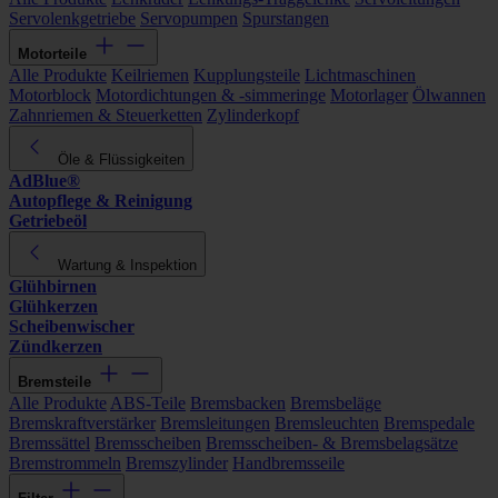
Servolenkgetriebe
Servopumpen
Spurstangen
Motorteile
Alle Produkte
Keilriemen
Kupplungsteile
Lichtmaschinen
Motorblock
Motordichtungen & -simmeringe
Motorlager
Ölwannen
Zahnriemen & Steuerketten
Zylinderkopf
Öle & Flüssigkeiten
AdBlue®
Autopflege & Reinigung
Getriebeöl
Wartung & Inspektion
Glühbirnen
Glühkerzen
Scheibenwischer
Zündkerzen
Bremsteile
Alle Produkte
ABS-Teile
Bremsbacken
Bremsbeläge
Bremskraftverstärker
Bremsleitungen
Bremsleuchten
Bremspedale
Bremssättel
Bremsscheiben
Bremsscheiben- & Bremsbelagsätze
Bremstrommeln
Bremszylinder
Handbremsseile