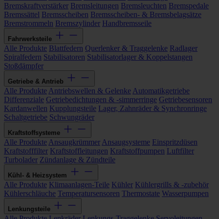
Bremskraftverstärker
Bremsleitungen
Bremsleuchten
Bremspedale
Bremssättel
Bremsscheiben
Bremsscheiben- & Bremsbelagsätze
Bremstrommeln
Bremszylinder
Handbremsseile
Fahrwerksteile
Alle Produkte
Blattfedern
Querlenker & Traggelenke
Radlager
Spiralfedern
Stabilisatoren
Stabilisatorlager & Koppelstangen
Stoßdämpfer
Getriebe & Antrieb
Alle Produkte
Antriebswellen & Gelenke
Automatikgetriebe
Differenziale
Getriebedichtungen & -simmerringe
Getriebesensoren
Kardanwellen
Kupplungsteile
Lager, Zahnräder & Synchronringe
Schaltgetriebe
Schwungräder
Kraftstoffsysteme
Alle Produkte
Ansaugkrümmer
Ansaugsysteme
Einspritzdüsen
Kraftstofffilter
Kraftstoffleitungen
Kraftstoffpumpen
Luftfilter
Turbolader
Zündanlage & Zündteile
Kühl- & Heizsystem
Alle Produkte
Klimaanlagen-Teile
Kühler
Kühlergrills & -zubehör
Kühlerschläuche
Temperatursensoren
Thermostate
Wasserpumpen
Lenkungsteile
Alle Produkte
Lenkräder
Lenkungs-Traggelenke
Servoleitungen