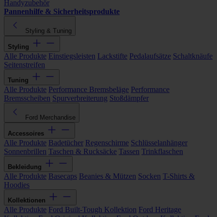
Handyzubehör
Pannenhilfe & Sicherheitsprodukte
Styling & Tuning
Styling
Alle Produkte
Einstiegsleisten
Lackstifte
Pedalaufsätze
Schaltknäufe
Seitenstreifen
Tuning
Alle Produkte
Performance Bremsbeläge
Performance
Bremsscheiben
Spurverbreiterung
Stoßdämpfer
Ford Merchandise
Accessoires
Alle Produkte
Badetücher
Regenschirme
Schlüsselanhänger
Sonnenbrillen
Taschen & Rucksäcke
Tassen
Trinkflaschen
Bekleidung
Alle Produkte
Basecaps
Beanies & Mützen
Socken
T-Shirts &
Hoodies
Kollektionen
Alle Produkte
Ford Built-Tough Kollektion
Ford Heritage