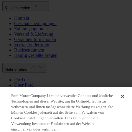
Kundenservice
Kontakt
Geschäftsbedingungen
Zahlungsoptionen
Versand & Lieferung
Garantieinformationen
Vertrag widerrufen
Rücksendungen
Häufig gestellte Fragen
Mehr erfahren
Ford.de
Über Ford
Cookie Richtlinien
Datenschutzbestimmungen
Ford Motor Company Limited verwendet Cookies und ähnliche
Impressum
Technologien auf dieser Website, um Ihr Online-Erlebnis zu
verbessern und Ihnen maßgeschneiderte Werbung zu zeigen. Sie
können Cookies jederzeit auf der Seite zum Verwalten von
Mein Konto
Cookie-Einstellungen verwalten. Dies kann jedoch die
Verwendung bestimmter Funktionen auf der Website
Login / Registrierung
einschränken oder verhindern.
Meine Bestellungen