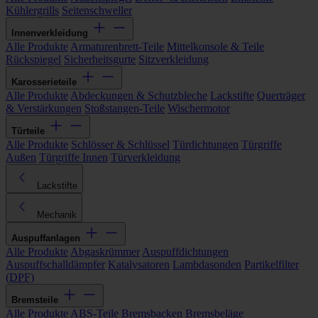
Kühlergrills
Seitenschweller
Innenverkleidung
Alle Produkte
Armaturenbrett-Teile
Mittelkonsole & Teile
Rückspiegel
Sicherheitsgurte
Sitzverkleidung
Karosserieteile
Alle Produkte
Abdeckungen & Schutzbleche
Lackstifte
Querträger
& Verstärkungen
Stoßstangen-Teile
Wischermotor
Türteile
Alle Produkte
Schlösser & Schlüssel
Türdichtungen
Türgriffe
Außen
Türgriffe Innen
Türverkleidung
Lackstifte
Mechanik
Auspuffanlagen
Alle Produkte
Abgaskrümmer
Auspuffdichtungen
Auspuffschalldämpfer
Katalysatoren
Lambdasonden
Partikelfilter
(DPF)
Bremsteile
Alle Produkte
ABS-Teile
Bremsbacken
Bremsbeläge