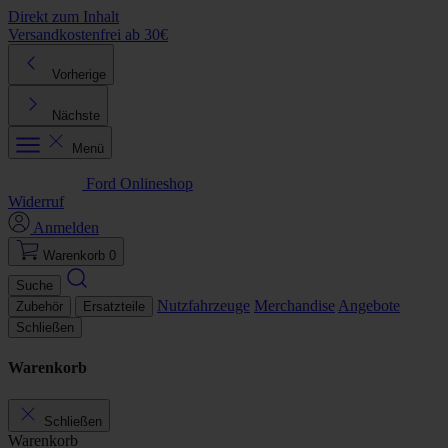
Direkt zum Inhalt
Versandkostenfrei ab 30€
K
Vorherige
Nächste
Menü
Ford Onlineshop
Widerruf
Anmelden
Warenkorb
0
Suche
Nutzfahrzeuge
Merchandise
Angebote
Zubehör
Ersatzteile
Schließen
Warenkorb
Schließen
Warenkorb