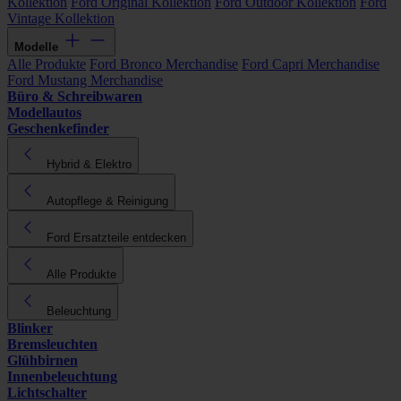
Kollektion
Ford Original Kollektion
Ford Outdoor Kollektion
Ford
Vintage Kollektion
Modelle
Alle Produkte
Ford Bronco Merchandise
Ford Capri Merchandise
Ford Mustang Merchandise
Büro & Schreibwaren
Modellautos
Geschenkefinder
Hybrid & Elektro
Autopflege & Reinigung
Ford Ersatzteile entdecken
Alle Produkte
Beleuchtung
Blinker
Bremsleuchten
Glühbirnen
Innenbeleuchtung
Lichtschalter