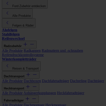
Ford Zubehör entdecken
Alle Produkte
Felgen & Räder
Alufelgen
Stahlfelgen
Reifenwechsel
Radzubehör
Alle Produkte
Radkappen
Radmuttern und -schrauben
Reifendruckkontrollsysteme
Winterkompletträder
Reisen & Transport
Dachtransport
Alle Produkte
Dachboxen
Dachfahrradträger
Dachreling
Dachträger
Hecktransport
Alle Produkte
Anhängerkupplungen
Heckfahrradträger
Fahrradträger
Alle Produkte
Dachmontage
Heckmontage