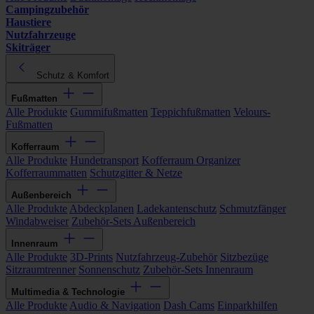
Campingzubehör
Haustiere
Nutzfahrzeuge
Skiträger
Schutz & Komfort
Fußmatten
Alle Produkte
Gummifußmatten
Teppichfußmatten
Velours-
Fußmatten
Kofferraum
Alle Produkte
Hundetransport
Kofferraum Organizer
Kofferraummatten
Schutzgitter & Netze
Außenbereich
Alle Produkte
Abdeckplanen
Ladekantenschutz
Schmutzfänger
Windabweiser
Zubehör-Sets Außenbereich
Innenraum
Alle Produkte
3D-Prints
Nutzfahrzeug-Zubehör
Sitzbezüge
Sitzraumtrenner
Sonnenschutz
Zubehör-Sets Innenraum
Multimedia & Technologie
Alle Produkte
Audio & Navigation
Dash Cams
Einparkhilfen