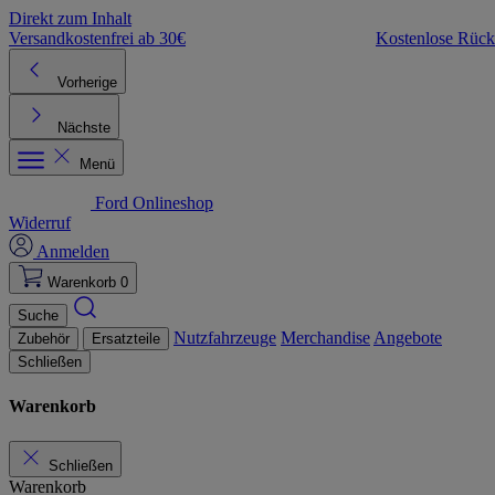
Direkt zum Inhalt
Versandkostenfrei ab 30€
Kostenlose Rüc
Vorherige
Nächste
Menü
Ford Onlineshop
Widerruf
Anmelden
Warenkorb
0
Suche
Nutzfahrzeuge
Merchandise
Angebote
Zubehör
Ersatzteile
Schließen
Warenkorb
Schließen
Warenkorb