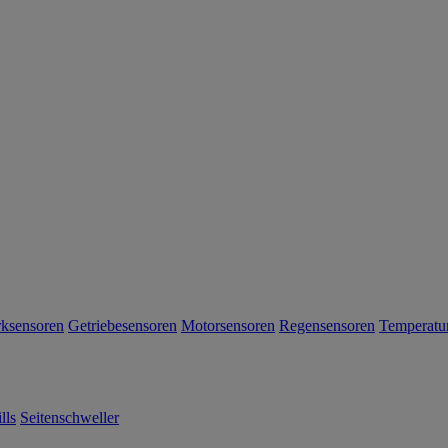
rksensoren
Getriebesensoren
Motorsensoren
Regensensoren
Temperatu
lls
Seitenschweller