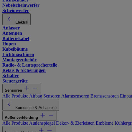
Nebelscheinwerfer
Scheinwerfer
Elektrik
Anlasser
Antennen
Batteriekabel
Hupen
Kabelbäume
Lichtmaschinen
Montagezubehör
Radio- & Lautsprecherteile
Relais & Sicherungen
Schalter
Steuergeräte
Sensoren
Alle Produkte
Airbag Sensoren
Alarmsensoren
Bremssensoren
Einpa
Karosserie & Anbauteile
Außenverkleidung
Alle Produkte
Außenspiegel
Dekor- & Zierleisten
Embleme
Kühlergri