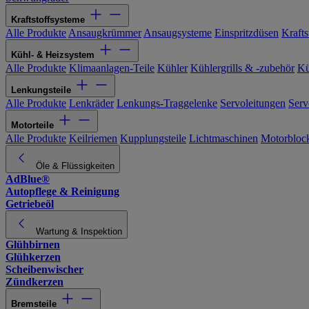
Kraftstoffsysteme
Alle Produkte
Ansaugkrümmer
Ansaugsysteme
Einspritzdüsen
Kraftst
Kühl- & Heizsystem
Alle Produkte
Klimaanlagen-Teile
Kühler
Kühlergrills & -zubehör
Kü
Lenkungsteile
Alle Produkte
Lenkräder
Lenkungs-Traggelenke
Servoleitungen
Serv
Motorteile
Alle Produkte
Keilriemen
Kupplungsteile
Lichtmaschinen
Motorbloc
Öle & Flüssigkeiten
AdBlue®
Autopflege & Reinigung
Getriebeöl
Wartung & Inspektion
Glühbirnen
Glühkerzen
Scheibenwischer
Zündkerzen
Bremsteile