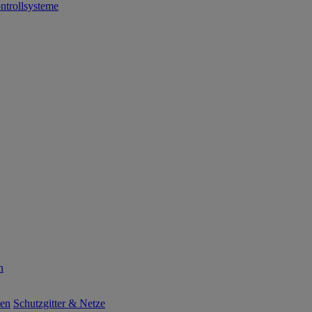
ntrollsysteme
n
ten
Schutzgitter & Netze