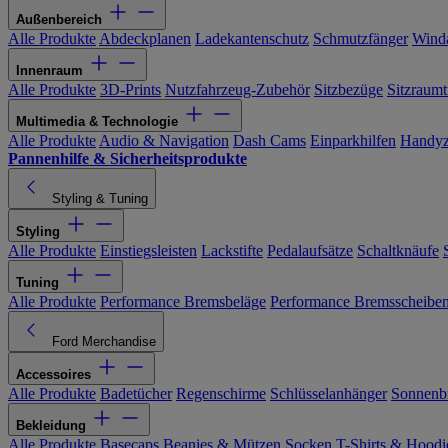
Außenbereich
Alle Produkte
Abdeckplanen
Ladekantenschutz
Schmutzfänger
Wind
Innenraum
Alle Produkte
3D-Prints
Nutzfahrzeug-Zubehör
Sitzbezüge
Sitzraumt
Multimedia & Technologie
Alle Produkte
Audio & Navigation
Dash Cams
Einparkhilfen
Handyz
Pannenhilfe & Sicherheitsprodukte
Styling & Tuning
Styling
Alle Produkte
Einstiegsleisten
Lackstifte
Pedalaufsätze
Schaltknäufe
Tuning
Alle Produkte
Performance Bremsbeläge
Performance Bremsscheibe
Ford Merchandise
Accessoires
Alle Produkte
Badetücher
Regenschirme
Schlüsselanhänger
Sonnenbr
Bekleidung
Alle Produkte
Basecaps
Beanies & Mützen
Socken
T-Shirts & Hoodi