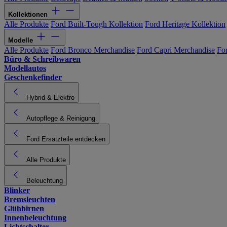
Kollektionen
Alle Produkte
Ford Built-Tough Kollektion
Ford Heritage Kollektion
Modelle
Alle Produkte
Ford Bronco Merchandise
Ford Capri Merchandise
Fo
Büro & Schreibwaren
Modellautos
Geschenkefinder
Hybrid & Elektro
Autopflege & Reinigung
Ford Ersatzteile entdecken
Alle Produkte
Beleuchtung
Blinker
Bremsleuchten
Glühbirnen
Innenbeleuchtung
Lichtschalter