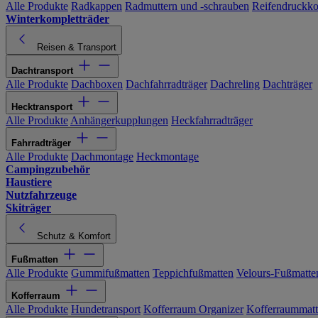
Alle Produkte
Radkappen
Radmuttern und -schrauben
Reifendruckko
Winterkompletträder
Reisen & Transport
Dachtransport
Alle Produkte
Dachboxen
Dachfahrradträger
Dachreling
Dachträger
Hecktransport
Alle Produkte
Anhängerkupplungen
Heckfahrradträger
Fahrradträger
Alle Produkte
Dachmontage
Heckmontage
Campingzubehör
Haustiere
Nutzfahrzeuge
Skiträger
Schutz & Komfort
Fußmatten
Alle Produkte
Gummifußmatten
Teppichfußmatten
Velours-Fußmatte
Kofferraum
Alle Produkte
Hundetransport
Kofferraum Organizer
Kofferraummat