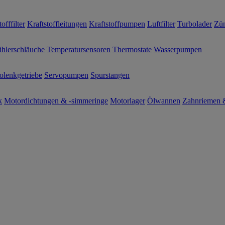
offfilter
Kraftstoffleitungen
Kraftstoffpumpen
Luftfilter
Turbolader
Zün
hlerschläuche
Temperatursensoren
Thermostate
Wasserpumpen
olenkgetriebe
Servopumpen
Spurstangen
k
Motordichtungen & -simmeringe
Motorlager
Ölwannen
Zahnriemen &