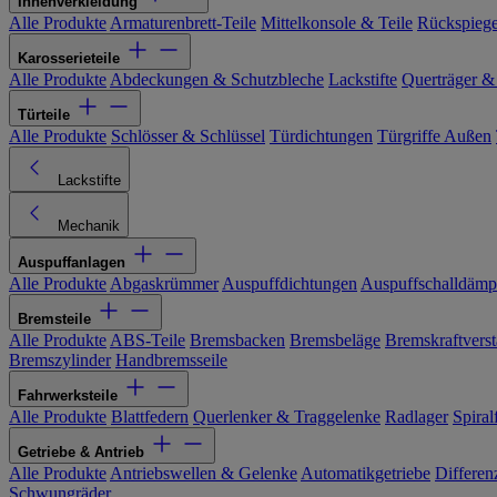
Innenverkleidung
Alle Produkte
Armaturenbrett-Teile
Mittelkonsole & Teile
Rückspiege
Karosserieteile
Alle Produkte
Abdeckungen & Schutzbleche
Lackstifte
Querträger &
Türteile
Alle Produkte
Schlösser & Schlüssel
Türdichtungen
Türgriffe Außen
Lackstifte
Mechanik
Auspuffanlagen
Alle Produkte
Abgaskrümmer
Auspuffdichtungen
Auspuffschalldämp
Bremsteile
Alle Produkte
ABS-Teile
Bremsbacken
Bremsbeläge
Bremskraftverst
Bremszylinder
Handbremsseile
Fahrwerksteile
Alle Produkte
Blattfedern
Querlenker & Traggelenke
Radlager
Spiral
Getriebe & Antrieb
Alle Produkte
Antriebswellen & Gelenke
Automatikgetriebe
Differen
Schwungräder