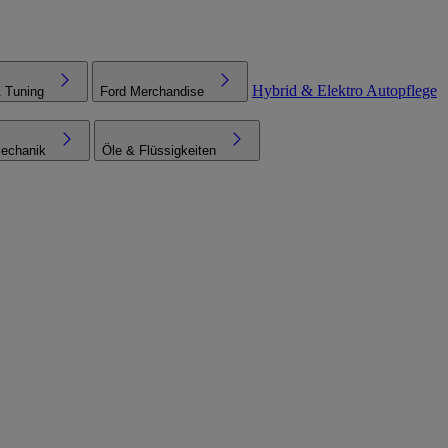
Hybrid & Elektro
Autopflege
& Tuning
Ford Merchandise
echanik
Öle & Flüssigkeiten