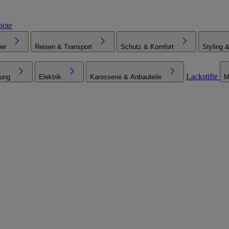
bote
er
Reisen & Transport
Schutz & Komfort
Styling 
Lackstifte
tung
Elektrik
Karosserie & Anbauteile
M