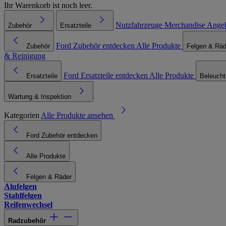
Ihr Warenkorb ist noch leer.
Nutzfahrzeuge
Merchandise
Ange
Zubehör
Ersatzteile
Ford Zubehör entdecken
Alle Produkte
Zubehör
Felgen & Räd
& Reinigung
Ford Ersatzteile entdecken
Alle Produkte
Ersatzteile
Beleuch
Wartung & Inspektion
Kategorien
Alle Produkte ansehen
Ford Zubehör entdecken
Alle Produkte
Felgen & Räder
Alufelgen
Stahlfelgen
Reifenwechsel
Radzubehör