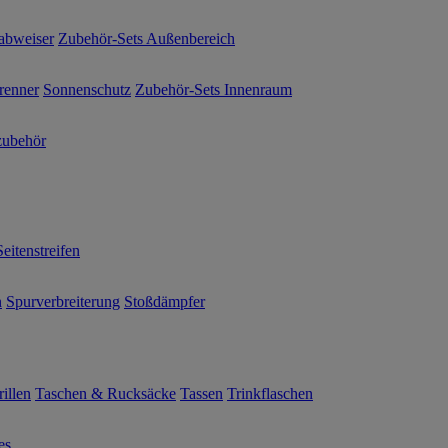
abweiser
Zubehör-Sets Außenbereich
renner
Sonnenschutz
Zubehör-Sets Innenraum
ubehör
Seitenstreifen
n
Spurverbreiterung
Stoßdämpfer
illen
Taschen & Rucksäcke
Tassen
Trinkflaschen
es