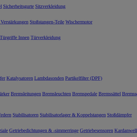
l
Sicherheitsgurte
Sitzverkleidung
 Verstärkungen
Stoßstangen-Teile
Wischermotor
Türgriffe Innen
Türverkleidung
fer
Katalysatoren
Lambdasonden
Partikelfilter (DPF)
ärker
Bremsleitungen
Bremsleuchten
Bremspedale
Bremssättel
Bremss
federn
Stabilisatoren
Stabilisatorlager & Koppelstangen
Stoßdämpfer
ziale
Getriebedichtungen & -simmerringe
Getriebesensoren
Kardanwel