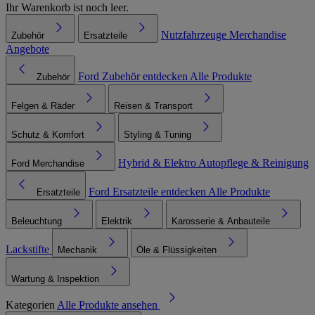
Ihr Warenkorb ist noch leer.
Nutzfahrzeuge
Merchandise
Zubehör
Ersatzteile
Angebote
Ford Zubehör entdecken
Alle Produkte
Zubehör
Felgen & Räder
Reisen & Transport
Schutz & Komfort
Styling & Tuning
Hybrid & Elektro
Autopflege & Reinigung
Ford Merchandise
Ford Ersatzteile entdecken
Alle Produkte
Ersatzteile
Beleuchtung
Elektrik
Karosserie & Anbauteile
Lackstifte
Mechanik
Öle & Flüssigkeiten
Wartung & Inspektion
Kategorien
Alle Produkte ansehen