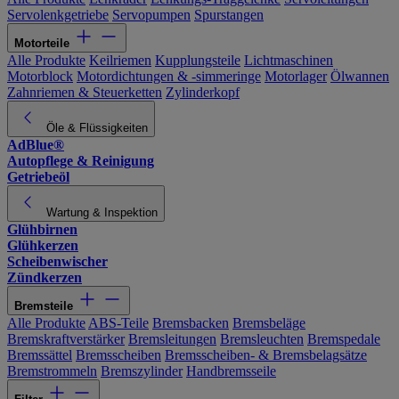
Servolenkgetriebe
Servopumpen
Spurstangen
Motorteile
Alle Produkte
Keilriemen
Kupplungsteile
Lichtmaschinen
Motorblock
Motordichtungen & -simmeringe
Motorlager
Ölwannen
Zahnriemen & Steuerketten
Zylinderkopf
Öle & Flüssigkeiten
AdBlue®
Autopflege & Reinigung
Getriebeöl
Wartung & Inspektion
Glühbirnen
Glühkerzen
Scheibenwischer
Zündkerzen
Bremsteile
Alle Produkte
ABS-Teile
Bremsbacken
Bremsbeläge
Bremskraftverstärker
Bremsleitungen
Bremsleuchten
Bremspedale
Bremssättel
Bremsscheiben
Bremsscheiben- & Bremsbelagsätze
Bremstrommeln
Bremszylinder
Handbremsseile