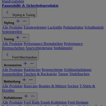
Handyzubehör
Pannenhilfe & Sicherheitsprodukte
Styling & Tuning
Styling
Alle Produkte
Einstiegsleisten
Lackstifte
Pedalaufsätze
Schaltknäufe
Seitenstreifen
Tuning
Alle Produkte
Performance Bremsbeläge
Performance
Bremsscheiben
Spurverbreiterung
Stoßdämpfer
Ford Merchandise
Accessoires
Alle Produkte
Badetücher
Regenschirme
Schlüsselanhänger
Sonnenbrillen
Taschen & Rucksäcke
Tassen
Trinkflaschen
Bekleidung
Alle Produkte
Basecaps
Beanies & Mützen
Socken
T-Shirts &
Hoodies
Kollektionen
Alle Produkte
Ford Built-Tough Kollektion
Ford Heritage