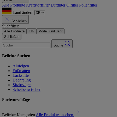
Filter
Alle Produkte
Kraftstofffilter
Luftfilter
Ölfilter
Pollenfilter
Land ändern
Schließen
Suchfilter:
Alle Produkte
FIN
Modell und Jahr
Schließen
Suche
Beliebte Suchen
Alufelgen
Fußmatten
Lackstifte
Dachreling
Sitzbezüge
Scheibenwischer
Suchvorschläge
Beliebte Kategorien
Alle Produkte ansehen