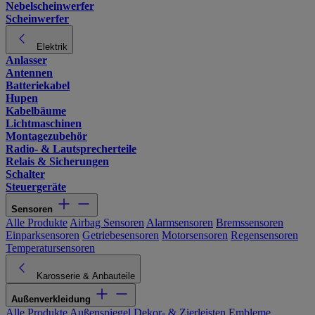
Nebelscheinwerfer
Scheinwerfer
Elektrik
Anlasser
Antennen
Batteriekabel
Hupen
Kabelbäume
Lichtmaschinen
Montagezubehör
Radio- & Lautsprecherteile
Relais & Sicherungen
Schalter
Steuergeräte
Sensoren
Alle Produkte
Airbag Sensoren
Alarmsensoren
Bremssensoren
Einparksensoren
Getriebesensoren
Motorsensoren
Regensensoren
Temperatursensoren
Karosserie & Anbauteile
Außenverkleidung
Alle Produkte
Außenspiegel
Dekor- & Zierleisten
Embleme