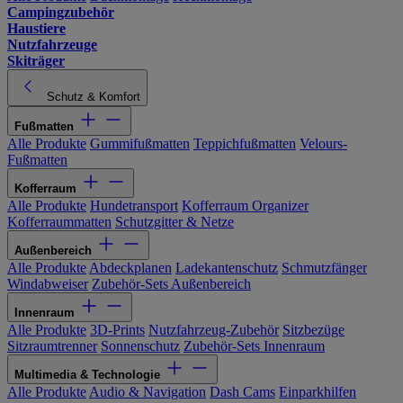
Campingzubehör
Haustiere
Nutzfahrzeuge
Skiträger
Schutz & Komfort
Fußmatten
Alle Produkte
Gummifußmatten
Teppichfußmatten
Velours-
Fußmatten
Kofferraum
Alle Produkte
Hundetransport
Kofferraum Organizer
Kofferraummatten
Schutzgitter & Netze
Außenbereich
Alle Produkte
Abdeckplanen
Ladekantenschutz
Schmutzfänger
Windabweiser
Zubehör-Sets Außenbereich
Innenraum
Alle Produkte
3D-Prints
Nutzfahrzeug-Zubehör
Sitzbezüge
Sitzraumtrenner
Sonnenschutz
Zubehör-Sets Innenraum
Multimedia & Technologie
Alle Produkte
Audio & Navigation
Dash Cams
Einparkhilfen