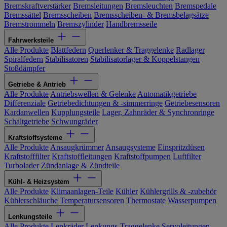
Bremskraftverstärker
Bremsleitungen
Bremsleuchten
Bremspedale
Bremssättel
Bremsscheiben
Bremsscheiben- & Bremsbelagsätze
Bremstrommeln
Bremszylinder
Handbremsseile
Fahrwerksteile
Alle Produkte
Blattfedern
Querlenker & Traggelenke
Radlager
Spiralfedern
Stabilisatoren
Stabilisatorlager & Koppelstangen
Stoßdämpfer
Getriebe & Antrieb
Alle Produkte
Antriebswellen & Gelenke
Automatikgetriebe
Differenziale
Getriebedichtungen & -simmerringe
Getriebesensoren
Kardanwellen
Kupplungsteile
Lager, Zahnräder & Synchronringe
Schaltgetriebe
Schwungräder
Kraftstoffsysteme
Alle Produkte
Ansaugkrümmer
Ansaugsysteme
Einspritzdüsen
Kraftstofffilter
Kraftstoffleitungen
Kraftstoffpumpen
Luftfilter
Turbolader
Zündanlage & Zündteile
Kühl- & Heizsystem
Alle Produkte
Klimaanlagen-Teile
Kühler
Kühlergrills & -zubehör
Kühlerschläuche
Temperatursensoren
Thermostate
Wasserpumpen
Lenkungsteile
Alle Produkte
Lenkräder
Lenkungs-Traggelenke
Servoleitungen