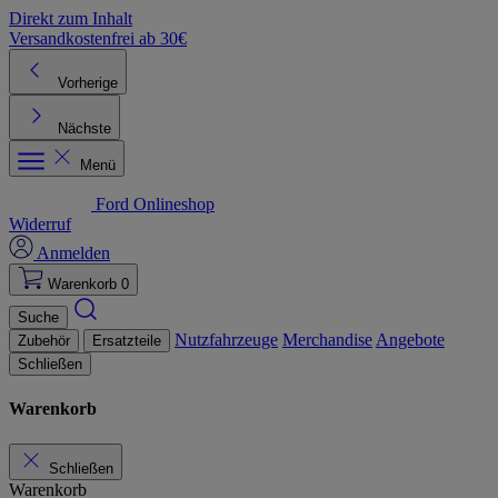
Direkt zum Inhalt
Versandkostenfrei ab 30€
K
Vorherige
Nächste
Menü
Ford Onlineshop
Widerruf
Anmelden
Warenkorb
0
Suche
Nutzfahrzeuge
Merchandise
Angebote
Zubehör
Ersatzteile
Schließen
Warenkorb
Schließen
Warenkorb