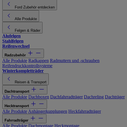
Ford Zubehör entdecken
Alle Produkte
Felgen & Räder
Alufelgen
Stahlfelgen
Reifenwechsel
Radzubehör
Alle Produkte
Radkappen
Radmuttern und -schrauben
Reifendruckkontrollsysteme
Winterkompletträder
Reisen & Transport
Dachtransport
Alle Produkte
Dachboxen
Dachfahrradträger
Dachreling
Dachträger
Hecktransport
Alle Produkte
Anhängerkupplungen
Heckfahrradträger
Fahrradträger
Alle Produkte
Dachmontage
Heckmontage