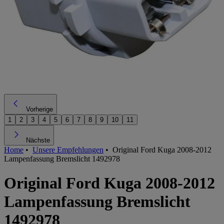
Vorherige
1
2
3
4
5
6
7
8
9
10
11
Nächste
Home
•
Unsere Empfehlungen
•
Original Ford Kuga 2008-2012
Lampenfassung Bremslicht 1492978
Original Ford Kuga 2008-2012
Lampenfassung Bremslicht
1492978