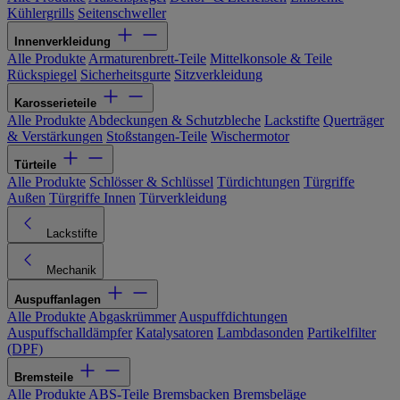
Kühlergrills
Seitenschweller
Innenverkleidung
Alle Produkte
Armaturenbrett-Teile
Mittelkonsole & Teile
Rückspiegel
Sicherheitsgurte
Sitzverkleidung
Karosserieteile
Alle Produkte
Abdeckungen & Schutzbleche
Lackstifte
Querträger
& Verstärkungen
Stoßstangen-Teile
Wischermotor
Türteile
Alle Produkte
Schlösser & Schlüssel
Türdichtungen
Türgriffe
Außen
Türgriffe Innen
Türverkleidung
Lackstifte
Mechanik
Auspuffanlagen
Alle Produkte
Abgaskrümmer
Auspuffdichtungen
Auspuffschalldämpfer
Katalysatoren
Lambdasonden
Partikelfilter
(DPF)
Bremsteile
Alle Produkte
ABS-Teile
Bremsbacken
Bremsbeläge