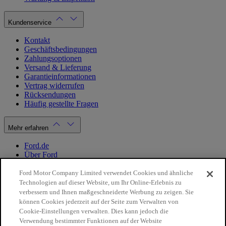
Kundenservice
Kontakt
Geschäftsbedingungen
Zahlungsoptionen
Versand & Lieferung
Garantieinformationen
Vertrag widerrufen
Rücksendungen
Häufig gestellte Fragen
Mehr erfahren
Ford.de
Über Ford
Cookie Richtlinien
Datenschutzbestimmungen
Ford Motor Company Limited verwendet Cookies und ähnliche
Impressum
Technologien auf dieser Website, um Ihr Online-Erlebnis zu
verbessern und Ihnen maßgeschneiderte Werbung zu zeigen. Sie
können Cookies jederzeit auf der Seite zum Verwalten von
Mein Konto
Cookie-Einstellungen verwalten. Dies kann jedoch die
Verwendung bestimmter Funktionen auf der Website
Login / Registrierung