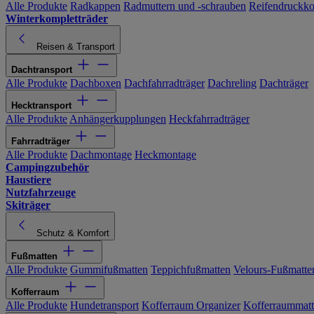
Alle Produkte
Radkappen
Radmuttern und -schrauben
Reifendruckko
Winterkompletträder
Reisen & Transport
Dachtransport
Alle Produkte
Dachboxen
Dachfahrradträger
Dachreling
Dachträger
Hecktransport
Alle Produkte
Anhängerkupplungen
Heckfahrradträger
Fahrradträger
Alle Produkte
Dachmontage
Heckmontage
Campingzubehör
Haustiere
Nutzfahrzeuge
Skiträger
Schutz & Komfort
Fußmatten
Alle Produkte
Gummifußmatten
Teppichfußmatten
Velours-Fußmatte
Kofferraum
Alle Produkte
Hundetransport
Kofferraum Organizer
Kofferraummat