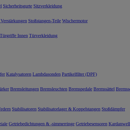
l
Sicherheitsgurte
Sitzverkleidung
 Verstärkungen
Stoßstangen-Teile
Wischermotor
Türgriffe Innen
Türverkleidung
fer
Katalysatoren
Lambdasonden
Partikelfilter (DPF)
ärker
Bremsleitungen
Bremsleuchten
Bremspedale
Bremssättel
Bremss
federn
Stabilisatoren
Stabilisatorlager & Koppelstangen
Stoßdämpfer
ziale
Getriebedichtungen & -simmerringe
Getriebesensoren
Kardanwel