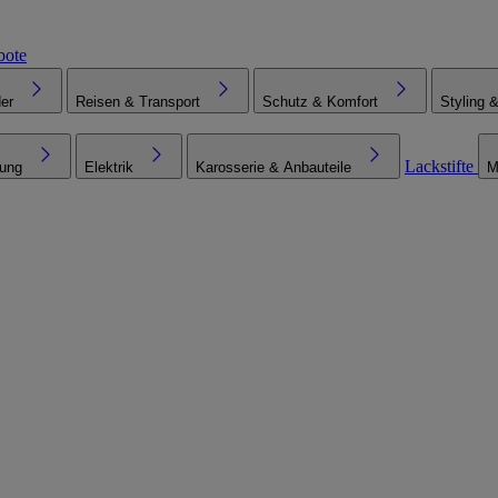
bote
er
Reisen & Transport
Schutz & Komfort
Styling 
Lackstifte
tung
Elektrik
Karosserie & Anbauteile
M