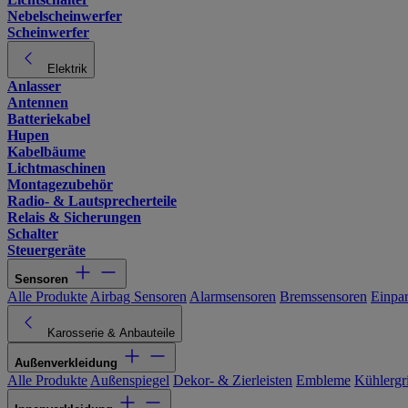
Nebelscheinwerfer
Scheinwerfer
Elektrik
Anlasser
Antennen
Batteriekabel
Hupen
Kabelbäume
Lichtmaschinen
Montagezubehör
Radio- & Lautsprecherteile
Relais & Sicherungen
Schalter
Steuergeräte
Sensoren
Alle Produkte
Airbag Sensoren
Alarmsensoren
Bremssensoren
Einpa
Karosserie & Anbauteile
Außenverkleidung
Alle Produkte
Außenspiegel
Dekor- & Zierleisten
Embleme
Kühlergri