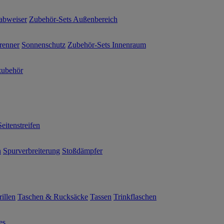
abweiser
Zubehör-Sets Außenbereich
renner
Sonnenschutz
Zubehör-Sets Innenraum
ubehör
Seitenstreifen
n
Spurverbreiterung
Stoßdämpfer
illen
Taschen & Rucksäcke
Tassen
Trinkflaschen
es