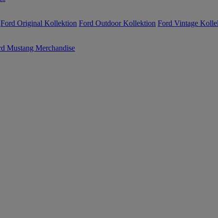
Ford Original Kollektion
Ford Outdoor Kollektion
Ford Vintage Kolle
rd Mustang Merchandise
Jetzt anme
10€ Rabatt 
Erhalten Sie die neuesten U
vom Ford Onlineshop und si
Rabatt
auf Ihre erste Bestell
bereits reduziert