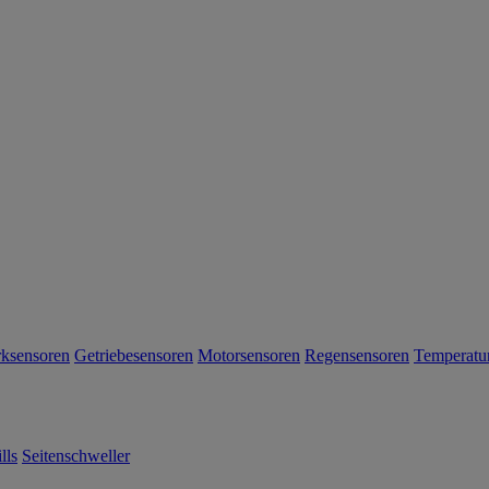
Anmeld
Informationen zur Verarbeitung I
Daten finden Sie in unserer Dat
Einkauf nur ein Gutschein einlösba
der Anmeldung für 60 Tage gültig u
Rabattcodes
einlösbar. Es gelt
Geschäftsbedingungen. Das Angebo
Ford Onlineshop (shop.ford.de) gül
möglich.
rksensoren
Getriebesensoren
Motorsensoren
Regensensoren
Temperatu
lls
Seitenschweller