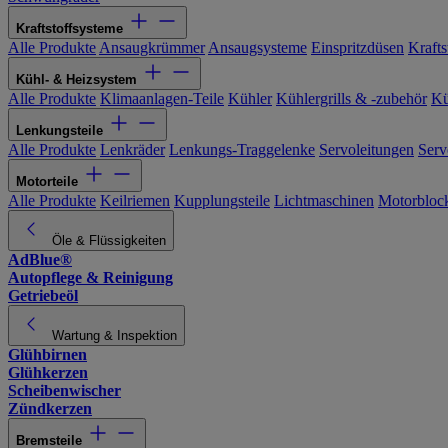
Kraftstoffsysteme
Alle Produkte
Ansaugkrümmer
Ansaugsysteme
Einspritzdüsen
Kraftst
Kühl- & Heizsystem
Alle Produkte
Klimaanlagen-Teile
Kühler
Kühlergrills & -zubehör
Kü
Lenkungsteile
Alle Produkte
Lenkräder
Lenkungs-Traggelenke
Servoleitungen
Serv
Motorteile
Alle Produkte
Keilriemen
Kupplungsteile
Lichtmaschinen
Motorbloc
Öle & Flüssigkeiten
AdBlue®
Autopflege & Reinigung
Getriebeöl
Wartung & Inspektion
Glühbirnen
Glühkerzen
Scheibenwischer
Zündkerzen
Bremsteile