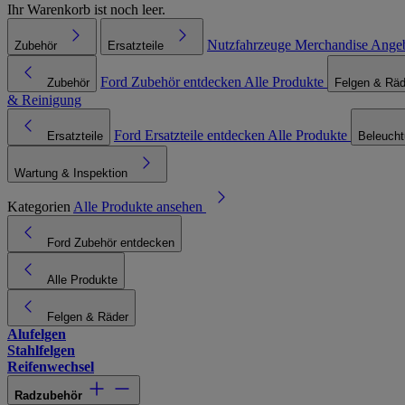
Ihr Warenkorb ist noch leer.
Nutzfahrzeuge
Merchandise
Ange
Zubehör
Ersatzteile
Ford Zubehör entdecken
Alle Produkte
Zubehör
Felgen & Räd
& Reinigung
Ford Ersatzteile entdecken
Alle Produkte
Ersatzteile
Beleuch
Wartung & Inspektion
Kategorien
Alle Produkte ansehen
Ford Zubehör entdecken
Alle Produkte
Felgen & Räder
Alufelgen
Stahlfelgen
Reifenwechsel
Radzubehör