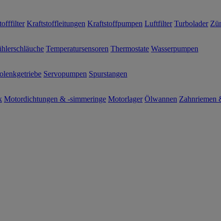
offfilter
Kraftstoffleitungen
Kraftstoffpumpen
Luftfilter
Turbolader
Zün
hlerschläuche
Temperatursensoren
Thermostate
Wasserpumpen
olenkgetriebe
Servopumpen
Spurstangen
k
Motordichtungen & -simmeringe
Motorlager
Ölwannen
Zahnriemen &