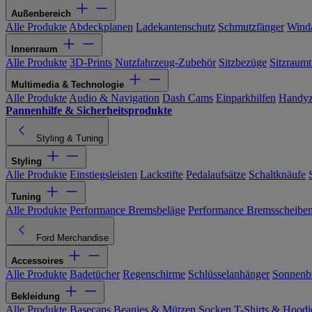
Außenbereich
Alle Produkte
Abdeckplanen
Ladekantenschutz
Schmutzfänger
Wind
Innenraum
Alle Produkte
3D-Prints
Nutzfahrzeug-Zubehör
Sitzbezüge
Sitzraumt
Multimedia & Technologie
Alle Produkte
Audio & Navigation
Dash Cams
Einparkhilfen
Handyz
Pannenhilfe & Sicherheitsprodukte
Styling & Tuning
Styling
Alle Produkte
Einstiegsleisten
Lackstifte
Pedalaufsätze
Schaltknäufe
Tuning
Alle Produkte
Performance Bremsbeläge
Performance Bremsscheibe
Ford Merchandise
Accessoires
Alle Produkte
Badetücher
Regenschirme
Schlüsselanhänger
Sonnenbr
Bekleidung
Alle Produkte
Basecaps
Beanies & Mützen
Socken
T-Shirts & Hoodi