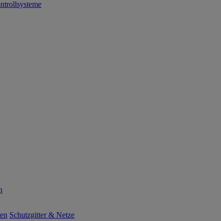
ntrollsysteme
n
ten
Schutzgitter & Netze