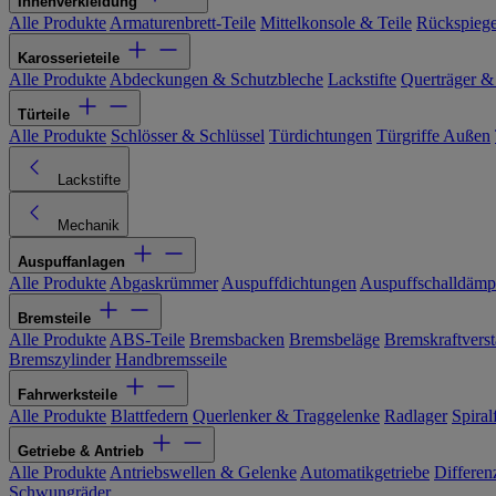
Innenverkleidung
Alle Produkte
Armaturenbrett-Teile
Mittelkonsole & Teile
Rückspiege
Karosserieteile
Alle Produkte
Abdeckungen & Schutzbleche
Lackstifte
Querträger &
Türteile
Alle Produkte
Schlösser & Schlüssel
Türdichtungen
Türgriffe Außen
Lackstifte
Mechanik
Auspuffanlagen
Alle Produkte
Abgaskrümmer
Auspuffdichtungen
Auspuffschalldämp
Bremsteile
Alle Produkte
ABS-Teile
Bremsbacken
Bremsbeläge
Bremskraftverst
Bremszylinder
Handbremsseile
Fahrwerksteile
Alle Produkte
Blattfedern
Querlenker & Traggelenke
Radlager
Spiral
Getriebe & Antrieb
Alle Produkte
Antriebswellen & Gelenke
Automatikgetriebe
Differen
Schwungräder