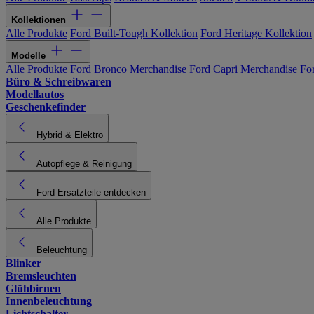
Kollektionen
Alle Produkte
Ford Built-Tough Kollektion
Ford Heritage Kollektion
Modelle
Alle Produkte
Ford Bronco Merchandise
Ford Capri Merchandise
Fo
Büro & Schreibwaren
Modellautos
Geschenkefinder
Hybrid & Elektro
Autopflege & Reinigung
Ford Ersatzteile entdecken
Alle Produkte
Beleuchtung
Blinker
Bremsleuchten
Glühbirnen
Innenbeleuchtung
Lichtschalter