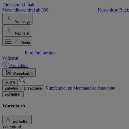
Direkt zum Inhalt
Versandkostenfrei ab 30€
Kostenlose Rüc
Vorherige
Nächste
Menü
Ford Onlineshop
Widerruf
Anmelden
Warenkorb
0
Suche
Nutzfahrzeuge
Merchandise
Angebote
Zubehör
Ersatzteile
Schließen
Warenkorb
Schließen
Warenkorb