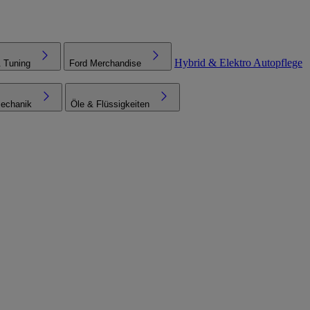
Hybrid & Elektro
Autopflege
& Tuning
Ford Merchandise
echanik
Öle & Flüssigkeiten