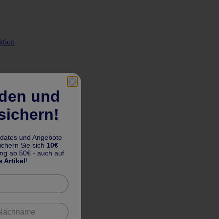
ktion
lden und
sichern!
pdates und Angebote
chern Sie sich
10€
ung ab 50€ - auch auf
e Artikel
!