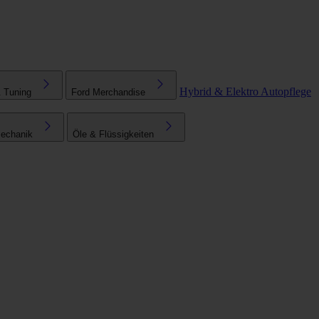
Hybrid & Elektro
Autopflege
& Tuning
Ford Merchandise
echanik
Öle & Flüssigkeiten