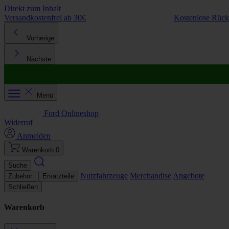
Direkt zum Inhalt
Versandkostenfrei ab 30€
Kostenlose Rüc
Vorherige
Nächste
Menü
Ford Onlineshop
Widerruf
Anmelden
Warenkorb
0
Suche
Nutzfahrzeuge
Merchandise
Angebote
Zubehör
Ersatzteile
Schließen
Warenkorb