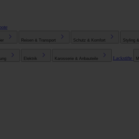
bote
er
Reisen & Transport
Schutz & Komfort
Styling 
Lackstifte
tung
Elektrik
Karosserie & Anbauteile
M