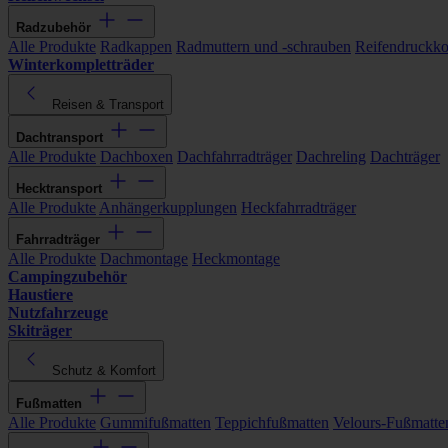
Radzubehör
Alle Produkte
Radkappen
Radmuttern und -schrauben
Reifendruckko
Winterkompletträder
Reisen & Transport
Dachtransport
Alle Produkte
Dachboxen
Dachfahrradträger
Dachreling
Dachträger
Hecktransport
Alle Produkte
Anhängerkupplungen
Heckfahrradträger
Fahrradträger
Alle Produkte
Dachmontage
Heckmontage
Campingzubehör
Haustiere
Nutzfahrzeuge
Skiträger
Schutz & Komfort
Fußmatten
Alle Produkte
Gummifußmatten
Teppichfußmatten
Velours-Fußmatte