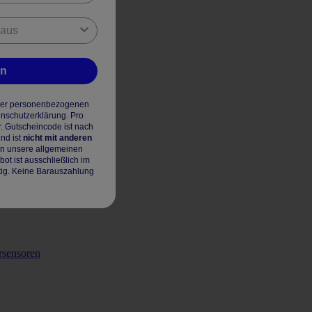
en
hrer personenbezogenen
enschutzerklärung. Pro
r. Gutscheincode ist nach
nd ist
nicht mit anderen
en unsere allgemeinen
t ist ausschließlich im
tig. Keine Barauszahlung
rsensoren