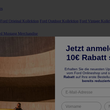
es
Ford Original Kollektion
Ford Outdoor Kollektion
Ford Vintage Kolle
rd Mustang Merchandise
Jetzt anme
10€ Rabatt 
Erhalten Sie die neuesten U
vom Ford Onlineshop und si
Rabatt
auf Ihre erste Bestell
bereits reduziert