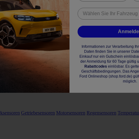
Anmeld
Informationen zur Verarbeitung I
Daten finden Sie in unserer Dat
Einkauf nur ein Gutschein einlösba
der Anmeldung für 60 Tage gültig u
Rabattcodes
einlösbar. Es gelt
Geschäftsbedingungen. Das Angebo
Ford Onlineshop (shop.ford.de) gül
möglich.
rksensoren
Getriebesensoren
Motorsensoren
Regensensoren
Temperatu