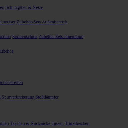
ten
Schutzgitter & Netze
abweiser
Zubehör-Sets Außenbereich
renner
Sonnenschutz
Zubehör-Sets Innenraum
ubehör
Seitenstreifen
n
Spurverbreiterung
Stoßdämpfer
illen
Taschen & Rucksäcke
Tassen
Trinkflaschen