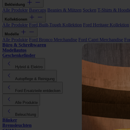
Bekleidung
Alle Produkte
Basecaps
Beanies & Mützen
Socken
T-Shirts & Hoodi
Kollektionen
Alle Produkte
Ford Built-Tough Kollektion
Ford Heritage Kollektion
Modelle
Alle Produkte
Ford Bronco Merchandise
Ford Capri Merchandise
Fo
Büro & Schreibwaren
Modellautos
Geschenkefinder
Hybrid & Elektro
Autopflege & Reinigung
Ford Ersatzteile entdecken
Alle Produkte
Beleuchtung
Blinker
Bremsleuchten