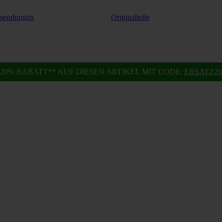
ksendungen
Originalteile
20% RABATT** AUF DIESEN ARTIKEL MIT CODE:
ERSATZ20