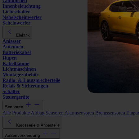
Glühbirnen
Innenbeleuchtung
Lichtschalter
Nebelscheinwerfer
Scheinwerfer
Elektrik
Anlasser
Antennen
Batteriekabel
Hupen
Kabelbäume
Lichtmaschinen
Montagezubehör
Radio- & Lautsprecherteile
Relais & Sicherungen
Schalter
Steuergeräte
Sensoren
Alle Produkte
Airbag Sensoren
Alarmsensoren
Bremssensoren
Einpa
Karosserie & Anbauteile
Außenverkleidung