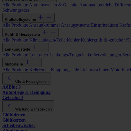
Alle Produkte
Antriebswellen & Gelenke
Automatikgetriebe
Differen
Schwungräder
Kraftstoffsysteme
Alle Produkte
Ansaugkrümmer
Ansaugsysteme
Einspritzdüsen
Kraftst
Kühl- & Heizsystem
Alle Produkte
Klimaanlagen-Teile
Kühler
Kühlergrills & -zubehör
Kü
Lenkungsteile
Alle Produkte
Lenkräder
Lenkungs-Traggelenke
Servoleitungen
Serv
Motorteile
Alle Produkte
Keilriemen
Kupplungsteile
Lichtmaschinen
Motorbloc
Öle & Flüssigkeiten
AdBlue®
Autopflege & Reinigung
Getriebeöl
Wartung & Inspektion
Glühbirnen
Glühkerzen
Scheibenwischer
Zündkerzen