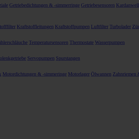
ziale
Getriebedichtungen & -simmerringe
Getriebesensoren
Kardanwel
offfilter
Kraftstoffleitungen
Kraftstoffpumpen
Luftfilter
Turbolader
Zün
hlerschläuche
Temperatursensoren
Thermostate
Wasserpumpen
olenkgetriebe
Servopumpen
Spurstangen
k
Motordichtungen & -simmeringe
Motorlager
Ölwannen
Zahnriemen &