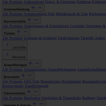
Alle Produkte
Außenspiegel
Dekor- & Zierleisten
Embleme
Kühlergri
Innenverkleidung
Alle Produkte
Armaturenbrett-Teile
Mittelkonsole & Teile
Rückspiege
Karosserieteile
Alle Produkte
Abdeckungen & Schutzbleche
Lackstifte
Querträger &
Türteile
Alle Produkte
Schlösser & Schlüssel
Türdichtungen
Türgriffe Außen
Lackstifte
Mechanik
Auspuffanlagen
Alle Produkte
Abgaskrümmer
Auspuffdichtungen
Auspuffschalldämp
Bremsteile
Alle Produkte
ABS-Teile
Bremsbacken
Bremsbeläge
Bremskraftverst
Bremszylinder
Handbremsseile
Fahrwerksteile
Alle Produkte
Blattfedern
Querlenker & Traggelenke
Radlager
Spiral
Getriebe & Antrieb