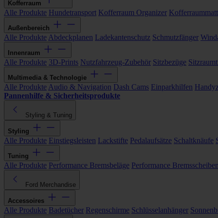
Kofferraum
Alle Produkte
Hundetransport
Kofferraum Organizer
Kofferraummat
Außenbereich
Alle Produkte
Abdeckplanen
Ladekantenschutz
Schmutzfänger
Wind
Innenraum
Alle Produkte
3D-Prints
Nutzfahrzeug-Zubehör
Sitzbezüge
Sitzraumt
Multimedia & Technologie
Alle Produkte
Audio & Navigation
Dash Cams
Einparkhilfen
Handyz
Pannenhilfe & Sicherheitsprodukte
Styling & Tuning
Styling
Alle Produkte
Einstiegsleisten
Lackstifte
Pedalaufsätze
Schaltknäufe
Tuning
Alle Produkte
Performance Bremsbeläge
Performance Bremsscheibe
Ford Merchandise
Accessoires
Alle Produkte
Badetücher
Regenschirme
Schlüsselanhänger
Sonnenbr