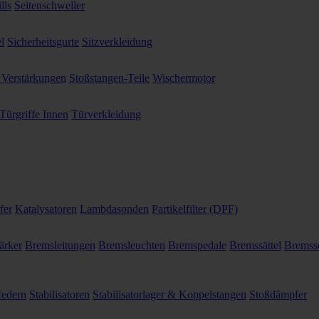
lls
Seitenschweller
l
Sicherheitsgurte
Sitzverkleidung
 Verstärkungen
Stoßstangen-Teile
Wischermotor
Türgriffe Innen
Türverkleidung
fer
Katalysatoren
Lambdasonden
Partikelfilter (DPF)
ärker
Bremsleitungen
Bremsleuchten
Bremspedale
Bremssättel
Bremss
federn
Stabilisatoren
Stabilisatorlager & Koppelstangen
Stoßdämpfer