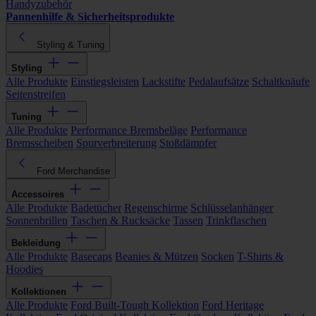
Handyzubehör
Pannenhilfe & Sicherheitsprodukte
Styling & Tuning
Styling
Alle Produkte
Einstiegsleisten
Lackstifte
Pedalaufsätze
Schaltknäufe
Seitenstreifen
Tuning
Alle Produkte
Performance Bremsbeläge
Performance
Bremsscheiben
Spurverbreiterung
Stoßdämpfer
Ford Merchandise
Accessoires
Alle Produkte
Badetücher
Regenschirme
Schlüsselanhänger
Sonnenbrillen
Taschen & Rucksäcke
Tassen
Trinkflaschen
Bekleidung
Alle Produkte
Basecaps
Beanies & Mützen
Socken
T-Shirts &
Hoodies
Kollektionen
Alle Produkte
Ford Built-Tough Kollektion
Ford Heritage