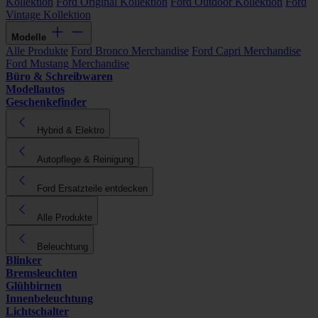
Kollektion
Ford Original Kollektion
Ford Outdoor Kollektion
Ford
Vintage Kollektion
Modelle
Alle Produkte
Ford Bronco Merchandise
Ford Capri Merchandise
Ford Mustang Merchandise
Büro & Schreibwaren
Modellautos
Geschenkefinder
Hybrid & Elektro
Autopflege & Reinigung
Ford Ersatzteile entdecken
Alle Produkte
Beleuchtung
Blinker
Bremsleuchten
Glühbirnen
Innenbeleuchtung
Lichtschalter