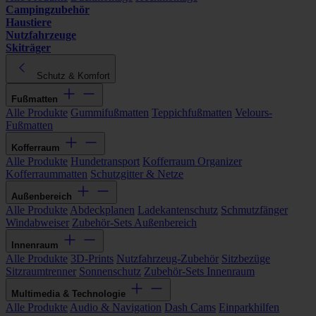
Campingzubehör
Haustiere
Nutzfahrzeuge
Skiträger
Schutz & Komfort
Fußmatten
Alle Produkte
Gummifußmatten
Teppichfußmatten
Velours-
Fußmatten
Kofferraum
Alle Produkte
Hundetransport
Kofferraum Organizer
Kofferraummatten
Schutzgitter & Netze
Außenbereich
Alle Produkte
Abdeckplanen
Ladekantenschutz
Schmutzfänger
Windabweiser
Zubehör-Sets Außenbereich
Innenraum
Alle Produkte
3D-Prints
Nutzfahrzeug-Zubehör
Sitzbezüge
Sitzraumtrenner
Sonnenschutz
Zubehör-Sets Innenraum
Multimedia & Technologie
Alle Produkte
Audio & Navigation
Dash Cams
Einparkhilfen