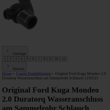
Vorherige
1
2
3
4
5
6
7
8
9
10
11
Nächste
Home
•
Unsere Empfehlungen
•
Original Ford Kuga Mondeo 2.0
Duratorq Wasseranschluss am Sammelrohr Schlauch 1256525
Original Ford Kuga Mondeo
2.0 Duratorq Wasseranschluss
am Sammelrohr Schlauch