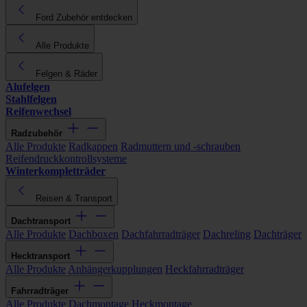
Ford Zubehör entdecken
Alle Produkte
Felgen & Räder
Alufelgen
Stahlfelgen
Reifenwechsel
Radzubehör
Alle Produkte
Radkappen
Radmuttern und -schrauben
Reifendruckkontrollsysteme
Winterkompletträder
Reisen & Transport
Dachtransport
Alle Produkte
Dachboxen
Dachfahrradträger
Dachreling
Dachträger
Hecktransport
Alle Produkte
Anhängerkupplungen
Heckfahrradträger
Fahrradträger
Alle Produkte
Dachmontage
Heckmontage