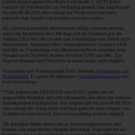
GmbH (eingetragener Sitz Henry-Ford-Straße 1, 50735 Köln)
exklusiv für Privatkunden zur Verfügung gestellt. Das Angebot gilt
bis zum 09.08.2026 oder solange der Vorrat reicht und kann
jederzeit ohne Angabe von Gründen beendet werden.
Die Lieferung innerhalb Deutschlands erfolgt versandkostenfrei,
sofern der Bestellwert über 30€ liegt und die Abmessungen des
Artikels 120 x 60 x 60 cm oder eine Gesamtlänge von 300cm nicht
überschreiten. Ansonsten fallen Versandgebühren zwischen 3,95€
und 80€ an. Unabhängig vom Mindestbestellwert entstehen beim
Versand nach Österreich Kosten zwischen 5,95€ und 80€ . Ein
Express-Versand nach Österreich ist aktuell leider nicht möglich.
Verpackung und Versand gemäß Fords Standard
Versandraten und
Bedingungen
. Es gelten die allgemeine
Geschäftsbedingungen
des
Ford Onlineshops.
**Die Rabattcodes ERSATZ20 und SUN25 gelten nur für
ausgewählte Produkte und sind miteinander, aber nicht mit weiteren
Rabattkationen kombinierbar. Das Angebot gilt bis zum 09.08.2026
oder solange der Vorrat reicht und kann jederzeit ohne Angabe von
Gründen beendet werden. Eine Barauszahlung ist nicht möglich.
Die gezeigten Bilder dienen nur zu Anschauungszwecken und
können vom tatsächlichen Produkt abweichen. Ford nutzt bei der
Erstellung der auf dieser Website gezeigten Filme und Bilder eine