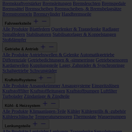
Bremskraftverstärker
Bremsleitungen
Bremsleuchten
Bremspedale
Bremssättel
Bremsscheiben
Bremsscheiben- & Bremsbelagsätze
Bremstrommeln
Bremszylinder
Handbremsseile
Fahrwerksteile
Alle Produkte
Blattfedern
Querlenker & Traggelenke
Radlager
Spiralfedern
Stabilisatoren
Stabilisatorlager & Koppelstangen
Stoßdämpfer
Getriebe & Antrieb
Alle Produkte
Antriebswellen & Gelenke
Automatikgetriebe
Differenziale
Getriebedichtungen & -simmerringe
Getriebesensoren
Kardanwellen
Kupplungsteile
Lager, Zahnräder & Synchronringe
Schaltgetriebe
Schwungräder
Kraftstoffsysteme
Alle Produkte
Ansaugkrümmer
Ansaugsysteme
Einspritzdüsen
Kraftstofffilter
Kraftstoffleitungen
Kraftstoffpumpen
Luftfilter
Turbolader
Zündanlage & Zündteile
Kühl- & Heizsystem
Alle Produkte
Klimaanlagen-Teile
Kühler
Kühlergrills & -zubehör
Kühlerschläuche
Temperatursensoren
Thermostate
Wasserpumpen
Lenkungsteile
Alle Produkte
Lenkräder
Lenkungs-Traggelenke
Servoleitungen