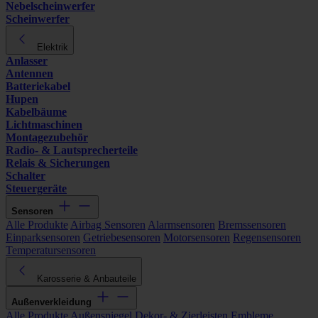
Nebelscheinwerfer
Scheinwerfer
Elektrik
Anlasser
Antennen
Batteriekabel
Hupen
Kabelbäume
Lichtmaschinen
Montagezubehör
Radio- & Lautsprecherteile
Relais & Sicherungen
Schalter
Steuergeräte
Sensoren
Alle Produkte
Airbag Sensoren
Alarmsensoren
Bremssensoren
Einparksensoren
Getriebesensoren
Motorsensoren
Regensensoren
Temperatursensoren
Karosserie & Anbauteile
Außenverkleidung
Alle Produkte
Außenspiegel
Dekor- & Zierleisten
Embleme