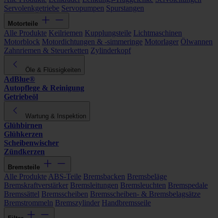
Servolenkgetriebe
Servopumpen
Spurstangen
Motorteile
Alle Produkte
Keilriemen
Kupplungsteile
Lichtmaschinen
Motorblock
Motordichtungen & -simmeringe
Motorlager
Ölwannen
Zahnriemen & Steuerketten
Zylinderkopf
Öle & Flüssigkeiten
AdBlue®
Autopflege & Reinigung
Getriebeöl
Wartung & Inspektion
Glühbirnen
Glühkerzen
Scheibenwischer
Zündkerzen
Bremsteile
Alle Produkte
ABS-Teile
Bremsbacken
Bremsbeläge
Bremskraftverstärker
Bremsleitungen
Bremsleuchten
Bremspedale
Bremssättel
Bremsscheiben
Bremsscheiben- & Bremsbelagsätze
Bremstrommeln
Bremszylinder
Handbremsseile