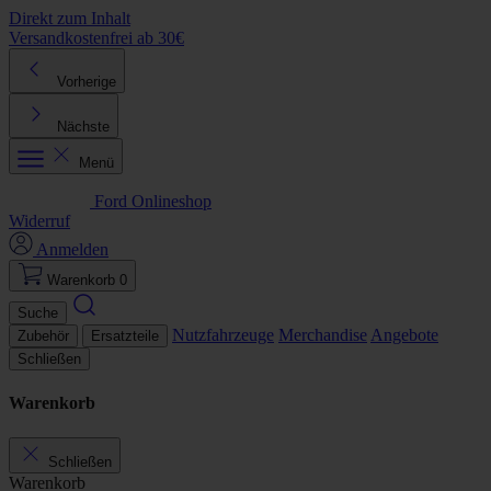
Direkt zum Inhalt
Versandkostenfrei ab 30€
K
Vorherige
Nächste
Menü
Ford Onlineshop
Widerruf
Anmelden
Warenkorb
0
Suche
Nutzfahrzeuge
Merchandise
Angebote
Zubehör
Ersatzteile
Schließen
Warenkorb
Schließen
Warenkorb