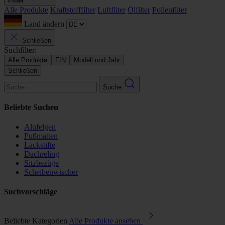
Filter
Alle Produkte
Kraftstofffilter
Luftfilter
Ölfilter
Pollenfilter
Land ändern
Schließen
Suchfilter:
Alle Produkte
FIN
Modell und Jahr
Schließen
Suche
Beliebte Suchen
Alufelgen
Fußmatten
Lackstifte
Dachreling
Sitzbezüge
Scheibenwischer
Suchvorschläge
Beliebte Kategorien
Alle Produkte ansehen