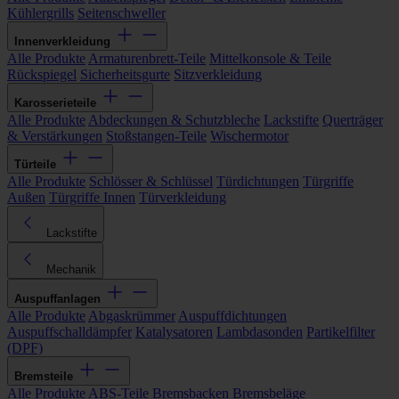
Kühlergrills
Seitenschweller
Innenverkleidung
Alle Produkte
Armaturenbrett-Teile
Mittelkonsole & Teile
Rückspiegel
Sicherheitsgurte
Sitzverkleidung
Karosserieteile
Alle Produkte
Abdeckungen & Schutzbleche
Lackstifte
Querträger
& Verstärkungen
Stoßstangen-Teile
Wischermotor
Türteile
Alle Produkte
Schlösser & Schlüssel
Türdichtungen
Türgriffe
Außen
Türgriffe Innen
Türverkleidung
Lackstifte
Mechanik
Auspuffanlagen
Alle Produkte
Abgaskrümmer
Auspuffdichtungen
Auspuffschalldämpfer
Katalysatoren
Lambdasonden
Partikelfilter
(DPF)
Bremsteile
Alle Produkte
ABS-Teile
Bremsbacken
Bremsbeläge