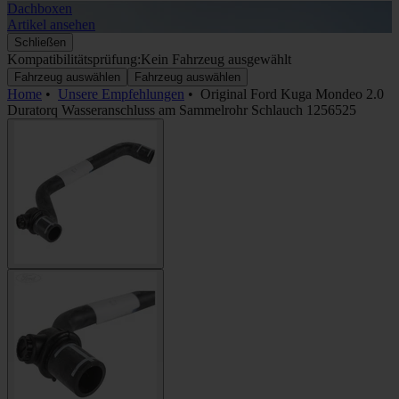
Dachboxen
A
Artikel ansehen
A
Schließen
Kompatibilitätsprüfung:
Kein Fahrzeug ausgewählt
Fahrzeug auswählen
Fahrzeug auswählen
Home
•
Unsere Empfehlungen
•
Original Ford Kuga Mondeo 2.0
Duratorq Wasseranschluss am Sammelrohr Schlauch 1256525