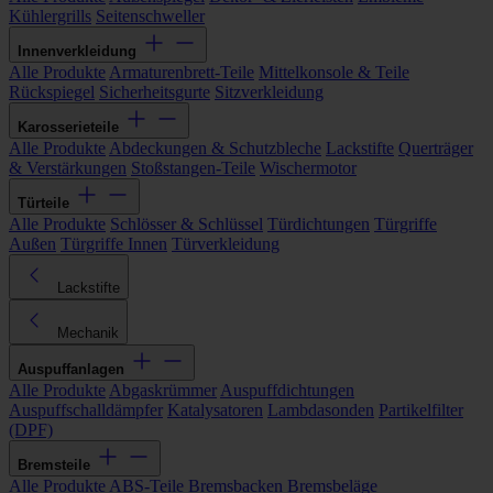
Kühlergrills
Seitenschweller
Innenverkleidung
Alle Produkte
Armaturenbrett-Teile
Mittelkonsole & Teile
Rückspiegel
Sicherheitsgurte
Sitzverkleidung
Karosserieteile
Alle Produkte
Abdeckungen & Schutzbleche
Lackstifte
Querträger
& Verstärkungen
Stoßstangen-Teile
Wischermotor
Türteile
Alle Produkte
Schlösser & Schlüssel
Türdichtungen
Türgriffe
Außen
Türgriffe Innen
Türverkleidung
Lackstifte
Mechanik
Auspuffanlagen
Alle Produkte
Abgaskrümmer
Auspuffdichtungen
Auspuffschalldämpfer
Katalysatoren
Lambdasonden
Partikelfilter
(DPF)
Bremsteile
Alle Produkte
ABS-Teile
Bremsbacken
Bremsbeläge