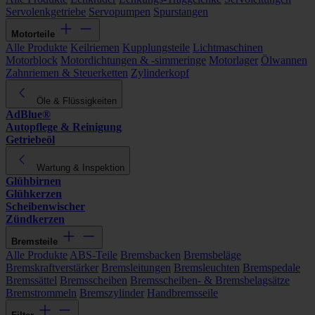
Servolenkgetriebe
Servopumpen
Spurstangen
Motorteile
Alle Produkte
Keilriemen
Kupplungsteile
Lichtmaschinen
Motorblock
Motordichtungen & -simmeringe
Motorlager
Ölwannen
Zahnriemen & Steuerketten
Zylinderkopf
Öle & Flüssigkeiten
AdBlue®
Autopflege & Reinigung
Getriebeöl
Wartung & Inspektion
Glühbirnen
Glühkerzen
Scheibenwischer
Zündkerzen
Bremsteile
Alle Produkte
ABS-Teile
Bremsbacken
Bremsbeläge
Bremskraftverstärker
Bremsleitungen
Bremsleuchten
Bremspedale
Bremssättel
Bremsscheiben
Bremsscheiben- & Bremsbelagsätze
Bremstrommeln
Bremszylinder
Handbremsseile