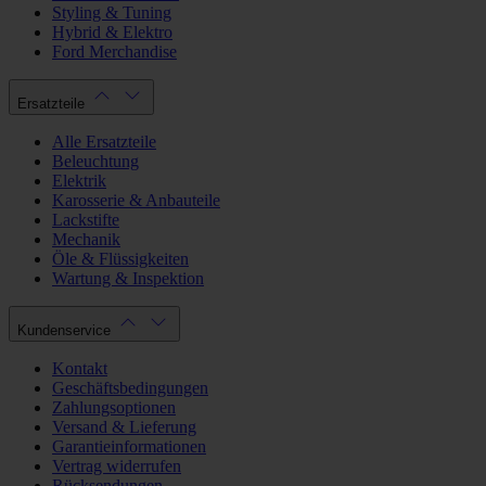
Styling & Tuning
Hybrid & Elektro
Ford Merchandise
Ersatzteile
Alle Ersatzteile
Beleuchtung
Elektrik
Karosserie & Anbauteile
Lackstifte
Mechanik
Öle & Flüssigkeiten
Wartung & Inspektion
Kundenservice
Kontakt
Geschäftsbedingungen
Zahlungsoptionen
Versand & Lieferung
Garantieinformationen
Vertrag widerrufen
Rücksendungen