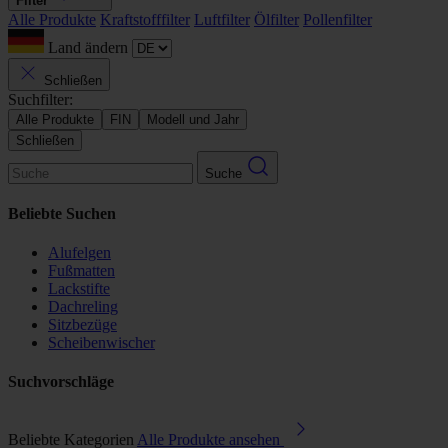
Filter
Alle Produkte
Kraftstofffilter
Luftfilter
Ölfilter
Pollenfilter
Land ändern
Schließen
Suchfilter:
Alle Produkte
FIN
Modell und Jahr
Schließen
Suche
Beliebte Suchen
Alufelgen
Fußmatten
Lackstifte
Dachreling
Sitzbezüge
Scheibenwischer
Suchvorschläge
Beliebte Kategorien
Alle Produkte ansehen