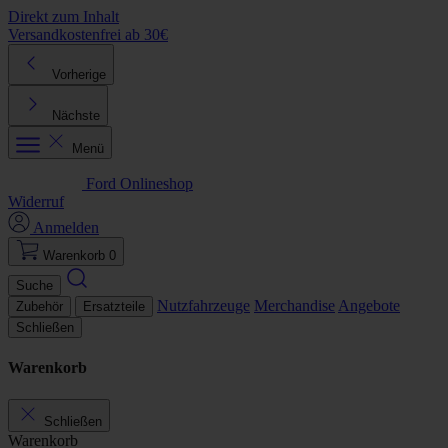
Direkt zum Inhalt
Versandkostenfrei ab 30€
K
Vorherige
Nächste
Menü
Ford Onlineshop
Widerruf
Anmelden
Warenkorb
0
Suche
Nutzfahrzeuge
Merchandise
Angebote
Zubehör
Ersatzteile
Schließen
Warenkorb
Schließen
Warenkorb