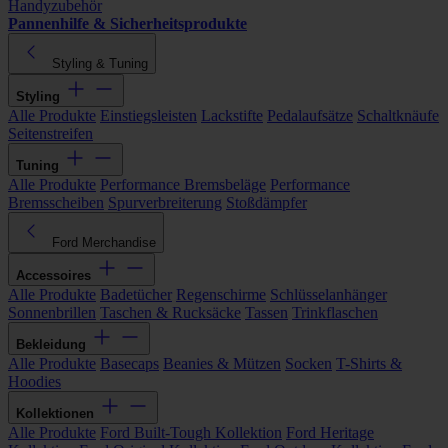
Handyzubehör
Pannenhilfe & Sicherheitsprodukte
Styling & Tuning
Styling
Alle Produkte
Einstiegsleisten
Lackstifte
Pedalaufsätze
Schaltknäufe
Seitenstreifen
Tuning
Alle Produkte
Performance Bremsbeläge
Performance
Bremsscheiben
Spurverbreiterung
Stoßdämpfer
Ford Merchandise
Accessoires
Alle Produkte
Badetücher
Regenschirme
Schlüsselanhänger
Sonnenbrillen
Taschen & Rucksäcke
Tassen
Trinkflaschen
Bekleidung
Alle Produkte
Basecaps
Beanies & Mützen
Socken
T-Shirts &
Hoodies
Kollektionen
Alle Produkte
Ford Built-Tough Kollektion
Ford Heritage