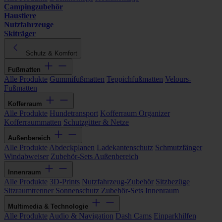
Campingzubehör
Haustiere
Nutzfahrzeuge
Skiträger
Schutz & Komfort
Fußmatten
Alle Produkte
Gummifußmatten
Teppichfußmatten
Velours-
Fußmatten
Kofferraum
Alle Produkte
Hundetransport
Kofferraum Organizer
Kofferraummatten
Schutzgitter & Netze
Außenbereich
Alle Produkte
Abdeckplanen
Ladekantenschutz
Schmutzfänger
Windabweiser
Zubehör-Sets Außenbereich
Innenraum
Alle Produkte
3D-Prints
Nutzfahrzeug-Zubehör
Sitzbezüge
Sitzraumtrenner
Sonnenschutz
Zubehör-Sets Innenraum
Multimedia & Technologie
Alle Produkte
Audio & Navigation
Dash Cams
Einparkhilfen