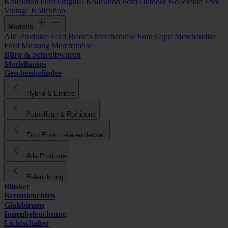
Kollektion
Ford Original Kollektion
Ford Outdoor Kollektion
Ford
Vintage Kollektion
Modelle
Alle Produkte
Ford Bronco Merchandise
Ford Capri Merchandise
Ford Mustang Merchandise
Büro & Schreibwaren
Modellautos
Geschenkefinder
Hybrid & Elektro
Autopflege & Reinigung
Ford Ersatzteile entdecken
Alle Produkte
Beleuchtung
Blinker
Bremsleuchten
Glühbirnen
Innenbeleuchtung
Lichtschalter