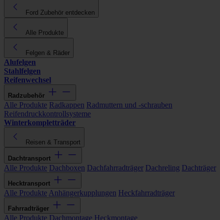
Ford Zubehör entdecken
Alle Produkte
Felgen & Räder
Alufelgen
Stahlfelgen
Reifenwechsel
Radzubehör
Alle Produkte
Radkappen
Radmuttern und -schrauben
Reifendruckkontrollsysteme
Winterkompletträder
Reisen & Transport
Dachtransport
Alle Produkte
Dachboxen
Dachfahrradträger
Dachreling
Dachträger
Hecktransport
Alle Produkte
Anhängerkupplungen
Heckfahrradträger
Fahrradträger
Alle Produkte
Dachmontage
Heckmontage