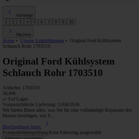
Vorherige
1
2
3
4
5
6
7
8
9
10
Nächste
Home
•
Unsere Empfehlungen
•
Original Ford Kühlsystem
Schlauch Rohr 1703510
Original Ford Kühlsystem
Schlauch Rohr 1703510
Artikelnr.
1703510
58,00€
Auf Lager.
Voraussichtliche Lieferung: 11/08/2026
Wir bieten Ihnen alles, was Sie für eine vollständige Reparatur des
Motors benötigen, wie S...
Beschreibung lesen
Kompatibilitätsprüfung:
Kein Fahrzeug ausgewählt
Fahrzeug auswählen