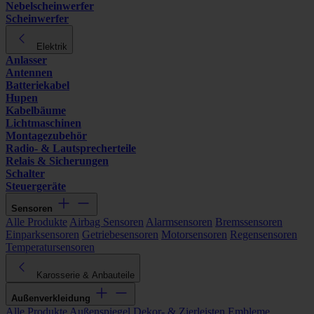
Nebelscheinwerfer
Scheinwerfer
Elektrik
Anlasser
Antennen
Batteriekabel
Hupen
Kabelbäume
Lichtmaschinen
Montagezubehör
Radio- & Lautsprecherteile
Relais & Sicherungen
Schalter
Steuergeräte
Sensoren
Alle Produkte
Airbag Sensoren
Alarmsensoren
Bremssensoren
Einparksensoren
Getriebesensoren
Motorsensoren
Regensensoren
Temperatursensoren
Karosserie & Anbauteile
Außenverkleidung
Alle Produkte
Außenspiegel
Dekor- & Zierleisten
Embleme