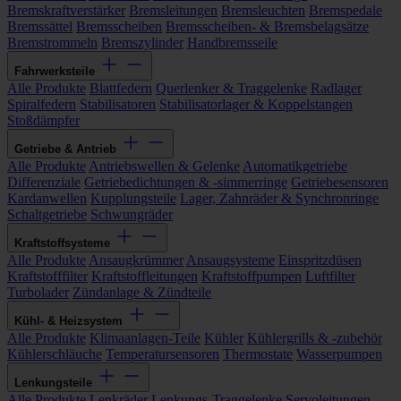
Bremskraftverstärker
Bremsleitungen
Bremsleuchten
Bremspedale
Bremssättel
Bremsscheiben
Bremsscheiben- & Bremsbelagsätze
Bremstrommeln
Bremszylinder
Handbremsseile
Fahrwerksteile
Alle Produkte
Blattfedern
Querlenker & Traggelenke
Radlager
Spiralfedern
Stabilisatoren
Stabilisatorlager & Koppelstangen
Stoßdämpfer
Getriebe & Antrieb
Alle Produkte
Antriebswellen & Gelenke
Automatikgetriebe
Differenziale
Getriebedichtungen & -simmerringe
Getriebesensoren
Kardanwellen
Kupplungsteile
Lager, Zahnräder & Synchronringe
Schaltgetriebe
Schwungräder
Kraftstoffsysteme
Alle Produkte
Ansaugkrümmer
Ansaugsysteme
Einspritzdüsen
Kraftstofffilter
Kraftstoffleitungen
Kraftstoffpumpen
Luftfilter
Turbolader
Zündanlage & Zündteile
Kühl- & Heizsystem
Alle Produkte
Klimaanlagen-Teile
Kühler
Kühlergrills & -zubehör
Kühlerschläuche
Temperatursensoren
Thermostate
Wasserpumpen
Lenkungsteile
Alle Produkte
Lenkräder
Lenkungs-Traggelenke
Servoleitungen