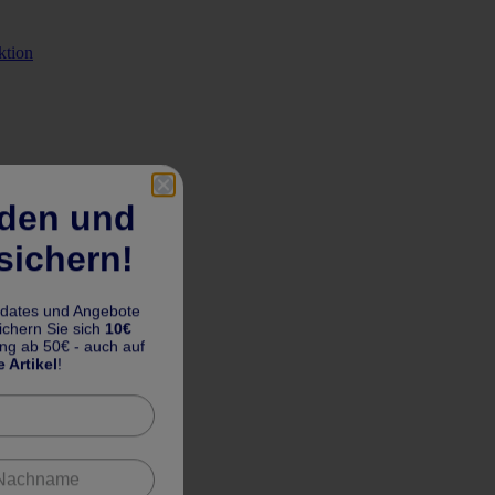
ktion
lden und
sichern!
pdates und Angebote
chern Sie sich
10€
ung ab 50€ - auch auf
e Artikel
!