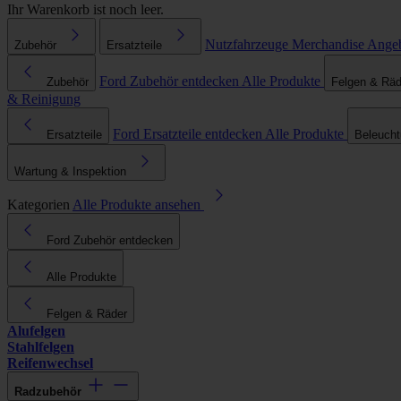
Ihr Warenkorb ist noch leer.
Nutzfahrzeuge
Merchandise
Ange
Zubehör
Ersatzteile
Ford Zubehör entdecken
Alle Produkte
Zubehör
Felgen & Räd
& Reinigung
Ford Ersatzteile entdecken
Alle Produkte
Ersatzteile
Beleuch
Wartung & Inspektion
Kategorien
Alle Produkte ansehen
Ford Zubehör entdecken
Alle Produkte
Felgen & Räder
Alufelgen
Stahlfelgen
Reifenwechsel
Radzubehör