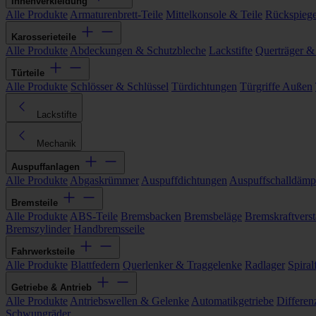
Innenverkleidung
Alle Produkte
Armaturenbrett-Teile
Mittelkonsole & Teile
Rückspiege
Karosserieteile
Alle Produkte
Abdeckungen & Schutzbleche
Lackstifte
Querträger &
Türteile
Alle Produkte
Schlösser & Schlüssel
Türdichtungen
Türgriffe Außen
Lackstifte
Mechanik
Auspuffanlagen
Alle Produkte
Abgaskrümmer
Auspuffdichtungen
Auspuffschalldämp
Bremsteile
Alle Produkte
ABS-Teile
Bremsbacken
Bremsbeläge
Bremskraftverst
Bremszylinder
Handbremsseile
Fahrwerksteile
Alle Produkte
Blattfedern
Querlenker & Traggelenke
Radlager
Spiral
Getriebe & Antrieb
Alle Produkte
Antriebswellen & Gelenke
Automatikgetriebe
Differen
Schwungräder