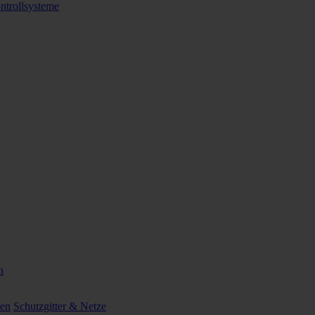
ntrollsysteme
n
ten
Schutzgitter & Netze