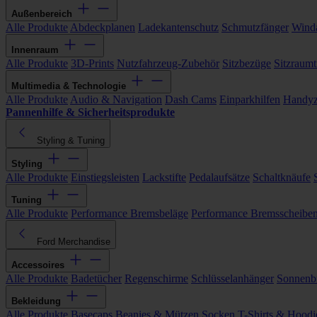
Außenbereich
Alle Produkte
Abdeckplanen
Ladekantenschutz
Schmutzfänger
Wind
Innenraum
Alle Produkte
3D-Prints
Nutzfahrzeug-Zubehör
Sitzbezüge
Sitzraumt
Multimedia & Technologie
Alle Produkte
Audio & Navigation
Dash Cams
Einparkhilfen
Handyz
Pannenhilfe & Sicherheitsprodukte
Styling & Tuning
Styling
Alle Produkte
Einstiegsleisten
Lackstifte
Pedalaufsätze
Schaltknäufe
Tuning
Alle Produkte
Performance Bremsbeläge
Performance Bremsscheibe
Ford Merchandise
Accessoires
Alle Produkte
Badetücher
Regenschirme
Schlüsselanhänger
Sonnenbr
Bekleidung
Alle Produkte
Basecaps
Beanies & Mützen
Socken
T-Shirts & Hoodi