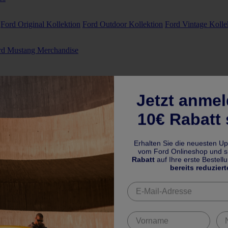
Ford Original Kollektion
Ford Outdoor Kollektion
Ford Vintage Kolle
rd Mustang Merchandise
Jetzt anme
10€ Rabatt 
Erhalten Sie die neuesten U
vom Ford Onlineshop und si
Rabatt
auf Ihre erste Bestell
bereits reduziert