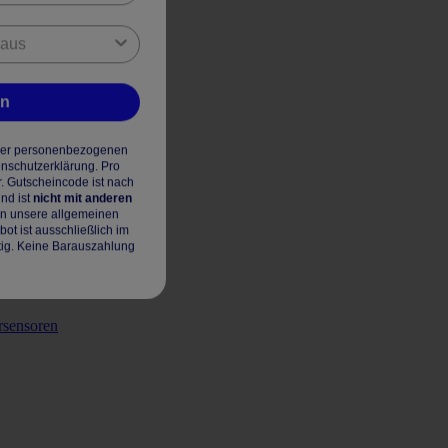
en
hrer personenbezogenen
enschutzerklärung. Pro
r. Gutscheincode ist nach
nd ist
nicht mit anderen
en unsere allgemeinen
t ist ausschließlich im
tig. Keine Barauszahlung
rsensoren