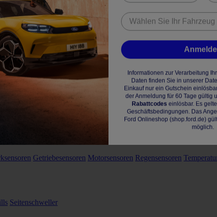
Anmeld
Informationen zur Verarbeitung I
Daten finden Sie in unserer Dat
Einkauf nur ein Gutschein einlösba
der Anmeldung für 60 Tage gültig u
Rabattcodes
einlösbar. Es gelt
Geschäftsbedingungen. Das Angebo
Ford Onlineshop (shop.ford.de) gül
möglich.
rksensoren
Getriebesensoren
Motorsensoren
Regensensoren
Temperatu
lls
Seitenschweller