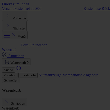
Direkt zum Inhalt
Versandkostenfrei ab 30€
Kostenlose Rüc
Vorherige
Nächste
Menü
Ford Onlineshop
Widerruf
Anmelden
Warenkorb
0
Suche
Nutzfahrzeuge
Merchandise
Angebote
Zubehör
Ersatzteile
Schließen
Warenkorb
Schließen
Warenkorb