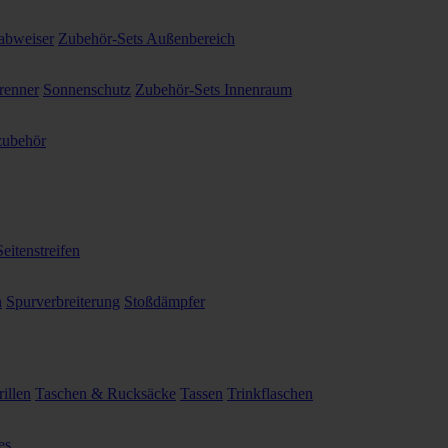
abweiser
Zubehör-Sets Außenbereich
renner
Sonnenschutz
Zubehör-Sets Innenraum
ubehör
Seitenstreifen
n
Spurverbreiterung
Stoßdämpfer
illen
Taschen & Rucksäcke
Tassen
Trinkflaschen
es