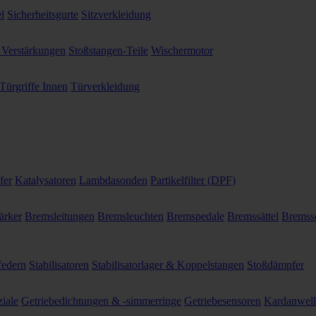
l
Sicherheitsgurte
Sitzverkleidung
 Verstärkungen
Stoßstangen-Teile
Wischermotor
Türgriffe Innen
Türverkleidung
fer
Katalysatoren
Lambdasonden
Partikelfilter (DPF)
ärker
Bremsleitungen
Bremsleuchten
Bremspedale
Bremssättel
Bremss
federn
Stabilisatoren
Stabilisatorlager & Koppelstangen
Stoßdämpfer
ziale
Getriebedichtungen & -simmerringe
Getriebesensoren
Kardanwel