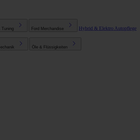
Hybrid & Elektro
Autopflege
& Tuning
Ford Merchandise
echanik
Öle & Flüssigkeiten