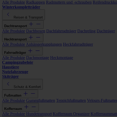
Alle Produkte
Radkappen
Radmuttern und -schrauben
Reifendruckko
Winterkompletträder
Reisen & Transport
Dachtransport
Alle Produkte
Dachboxen
Dachfahrradträger
Dachreling
Dachträger
Hecktransport
Alle Produkte
Anhängerkupplungen
Heckfahrradträger
Fahrradträger
Alle Produkte
Dachmontage
Heckmontage
Campingzubehör
Haustiere
Nutzfahrzeuge
Skiträger
Schutz & Komfort
Fußmatten
Alle Produkte
Gummifußmatten
Teppichfußmatten
Velours-Fußmatte
Kofferraum
Alle Produkte
Hundetransport
Kofferraum Organizer
Kofferraummat