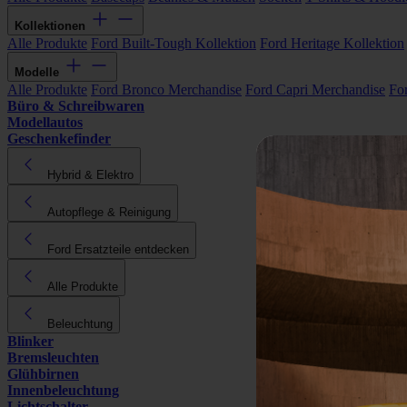
Kollektionen
Alle Produkte
Ford Built-Tough Kollektion
Ford Heritage Kollektion
Modelle
Alle Produkte
Ford Bronco Merchandise
Ford Capri Merchandise
Fo
Büro & Schreibwaren
Modellautos
Geschenkefinder
Hybrid & Elektro
Autopflege & Reinigung
Ford Ersatzteile entdecken
Alle Produkte
Beleuchtung
Blinker
Bremsleuchten
Glühbirnen
Innenbeleuchtung
Lichtschalter