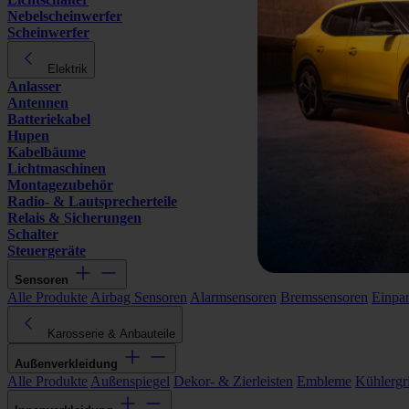
Nebelscheinwerfer
Scheinwerfer
Elektrik
Anlasser
Antennen
Batteriekabel
Hupen
Kabelbäume
Lichtmaschinen
Montagezubehör
Radio- & Lautsprecherteile
Relais & Sicherungen
Schalter
Steuergeräte
Sensoren
Alle Produkte
Airbag Sensoren
Alarmsensoren
Bremssensoren
Einpa
Karosserie & Anbauteile
Außenverkleidung
Alle Produkte
Außenspiegel
Dekor- & Zierleisten
Embleme
Kühlergri