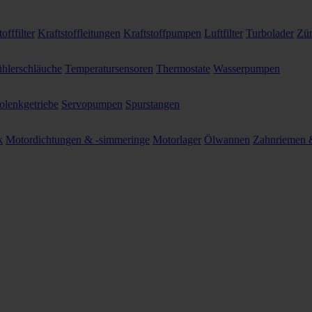
offfilter
Kraftstoffleitungen
Kraftstoffpumpen
Luftfilter
Turbolader
Zün
hlerschläuche
Temperatursensoren
Thermostate
Wasserpumpen
olenkgetriebe
Servopumpen
Spurstangen
k
Motordichtungen & -simmeringe
Motorlager
Ölwannen
Zahnriemen &