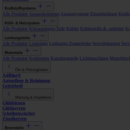
Kraftstoffsysteme
Alle Produkte
Ansaugkrümmer
Ansaugsysteme
Einspritzdüsen
Kraftst
Kühl- & Heizsystem
Alle Produkte
Klimaanlagen-Teile
Kühler
Kühlergrills & -zubehör
Kü
Lenkungsteile
Alle Produkte
Lenkräder
Lenkungs-Traggelenke
Servoleitungen
Serv
Motorteile
Alle Produkte
Keilriemen
Kupplungsteile
Lichtmaschinen
Motorbloc
Öle & Flüssigkeiten
AdBlue®
Autopflege & Reinigung
Getriebeöl
Wartung & Inspektion
Glühbirnen
Glühkerzen
Scheibenwischer
Zündkerzen
Bremsteile