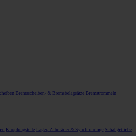
cheiben
Bremsscheiben- & Bremsbelagsätze
Bremstrommeln
len
Kupplungsteile
Lager, Zahnräder & Synchronringe
Schaltgetriebe