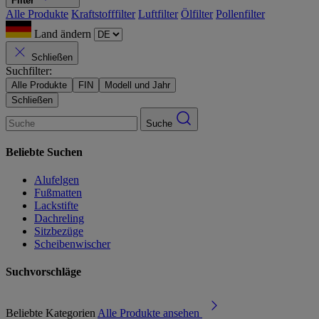
Filter
Alle Produkte
Kraftstofffilter
Luftfilter
Ölfilter
Pollenfilter
Land ändern
Schließen
Suchfilter:
Alle Produkte
FIN
Modell und Jahr
Schließen
Suche
Beliebte Suchen
Alufelgen
Fußmatten
Lackstifte
Dachreling
Sitzbezüge
Scheibenwischer
Suchvorschläge
Beliebte Kategorien
Alle Produkte ansehen