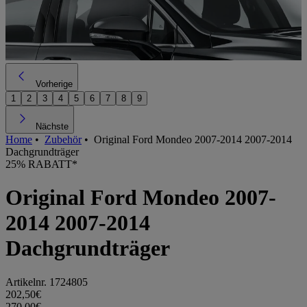
Vorherige
1
2
3
4
5
6
7
8
9
Nächste
Home
•
Zubehör
•
Original Ford Mondeo 2007-2014 2007-2014
Dachgrundträger
25% RABATT*
Original Ford Mondeo 2007-
2014 2007-2014
Dachgrundträger
Artikelnr.
1724805
202,50€
270,00€