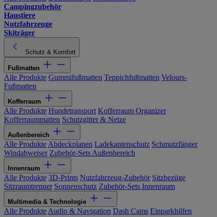
Campingzubehör
Haustiere
Nutzfahrzeuge
Skiträger
Schutz & Komfort
Fußmatten
Alle Produkte
Gummifußmatten
Teppichfußmatten
Velours-
Fußmatten
Kofferraum
Alle Produkte
Hundetransport
Kofferraum Organizer
Kofferraummatten
Schutzgitter & Netze
Außenbereich
Alle Produkte
Abdeckplanen
Ladekantenschutz
Schmutzfänger
Windabweiser
Zubehör-Sets Außenbereich
Innenraum
Alle Produkte
3D-Prints
Nutzfahrzeug-Zubehör
Sitzbezüge
Sitzraumtrenner
Sonnenschutz
Zubehör-Sets Innenraum
Multimedia & Technologie
Alle Produkte
Audio & Navigation
Dash Cams
Einparkhilfen