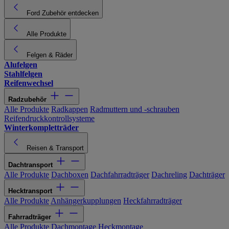
Ford Zubehör entdecken
Alle Produkte
Felgen & Räder
Alufelgen
Stahlfelgen
Reifenwechsel
Radzubehör
Alle Produkte
Radkappen
Radmuttern und -schrauben
Reifendruckkontrollsysteme
Winterkompletträder
Reisen & Transport
Dachtransport
Alle Produkte
Dachboxen
Dachfahrradträger
Dachreling
Dachträger
Hecktransport
Alle Produkte
Anhängerkupplungen
Heckfahrradträger
Fahrradträger
Alle Produkte
Dachmontage
Heckmontage