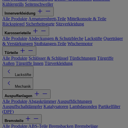
Kühlergrills
Seitenschweller
Innenverkleidung
Alle Produkte
Armaturenbrett-Teile
Mittelkonsole & Teile
Rückspiegel
Sicherheitsgurte
Sitzverkleidung
Karosserieteile
Alle Produkte
Abdeckungen & Schutzbleche
Lackstifte
Querträger
& Verstärkungen
Stoßstangen-Teile
Wischermotor
Türteile
Alle Produkte
Schlösser & Schlüssel
Türdichtungen
Türgriffe
Außen
Türgriffe Innen
Türverkleidung
Lackstifte
Mechanik
Auspuffanlagen
Alle Produkte
Abgaskrümmer
Auspuffdichtungen
Auspuffschalldämpfer
Katalysatoren
Lambdasonden
Partikelfilter
(DPF)
Bremsteile
Alle Produkte
ABS-Teile
Bremsbacken
Bremsbeläge