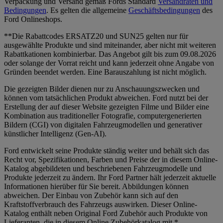
Verpackung und Versand gemäß Fords Standard
Versandraten und
Bedingungen
. Es gelten die allgemeine
Geschäftsbedingungen
des
Ford Onlineshops.
**Die Rabattcodes ERSATZ20 und SUN25 gelten nur für
ausgewählte Produkte und sind miteinander, aber nicht mit weiteren
Rabattkationen kombinierbar. Das Angebot gilt bis zum 09.08.2026
oder solange der Vorrat reicht und kann jederzeit ohne Angabe von
Gründen beendet werden. Eine Barauszahlung ist nicht möglich.
Die gezeigten Bilder dienen nur zu Anschauungszwecken und
können vom tatsächlichen Produkt abweichen. Ford nutzt bei der
Erstellung der auf dieser Website gezeigten Filme und Bilder eine
Kombination aus traditioneller Fotografie, computergenerierten
Bildern (CGI) von digitalen Fahrzeugmodellen und generativer
künstlicher Intelligenz (Gen-AI).
Ford entwickelt seine Produkte ständig weiter und behält sich das
Recht vor, Spezifikationen, Farben und Preise der in diesem Online-
Katalog abgebildeten und beschriebenen Fahrzeugmodelle und
Produkte jederzeit zu ändern. Ihr Ford Partner hält jederzeit aktuelle
Informationen hierüber für Sie bereit. Abbildungen können
abweichen. Der Einbau von Zubehör kann sich auf den
Kraftstoffverbrauch des Fahrzeugs auswirken. Dieser Online-
Katalog enthält neben Original Ford Zubehör auch Produkte von
Lieferanten, die in diesem Online Zubehörkatalog mit *