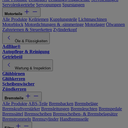
Servolenkgetriebe
Servopumpen
Spurstangen
Motorteile
Alle Produkte
Keilriemen
Kupplungsteile
Lichtmaschinen
Motorblock
Motordichtungen & -simmeringe
Motorlager
Ölwannen
Zahnriemen & Steuerketten
Zylinderkopf
Öle & Flüssigkeiten
AdBlue®
Autopflege & Reinigung
Getriebeöl
Wartung & Inspektion
Glühbirnen
Glühkerzen
Scheibenwischer
Zündkerzen
Bremsteile
Alle Produkte
ABS-Teile
Bremsbacken
Bremsbeläge
Bremskraftverstärker
Bremsleitungen
Bremsleuchten
Bremspedale
Bremssättel
Bremsscheiben
Bremsscheiben- & Bremsbelagsätze
Bremstrommeln
Bremszylinder
Handbremsseile