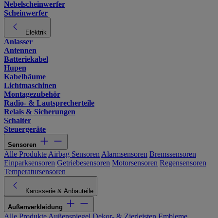
Nebelscheinwerfer
Scheinwerfer
Elektrik
Anlasser
Antennen
Batteriekabel
Hupen
Kabelbäume
Lichtmaschinen
Montagezubehör
Radio- & Lautsprecherteile
Relais & Sicherungen
Schalter
Steuergeräte
Sensoren
Alle Produkte
Airbag Sensoren
Alarmsensoren
Bremssensoren
Einparksensoren
Getriebesensoren
Motorsensoren
Regensensoren
Temperatursensoren
Karosserie & Anbauteile
Außenverkleidung
Alle Produkte
Außenspiegel
Dekor- & Zierleisten
Embleme