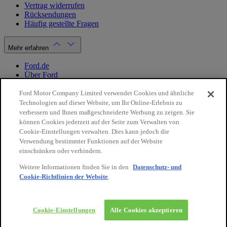
Vertrag widerrufen
Rücksendungen
Häufig gestellte Fragen
Mehr erfahren
Ford.de
Über Ford
Cookie Richtlinien
Datenschutzbestimmungen
Ford Motor Company Limited verwendet Cookies und ähnliche
Impressum
Technologien auf dieser Website, um Ihr Online-Erlebnis zu
verbessern und Ihnen maßgeschneiderte Werbung zu zeigen. Sie
können Cookies jederzeit auf der Seite zum Verwalten von
Mein Konto
Cookie-Einstellungen verwalten. Dies kann jedoch die
Verwendung bestimmter Funktionen auf der Website
Login / Registrierung
einschränken oder verhindern.
Meine Bestellungen
Weitere Informationen finden Sie in den
Datenschutz- und
Land ändern
Cookie-Richtlinien der Website
.
10€
auf Ihre
Facebook
X
Instagram
Youtube
LinkedIn
nächste
Bestellung
© 2026 Ford-Werke-GmbH
Ford Onlineshop
Cookie-Einstellungen
Alle Cookies akzeptieren