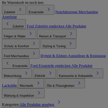
Ihr Warenkorb ist noch leer.
Nutzfahrzeuge
Merchandise
Zubehör
Ersatzteile
Angebote
Ford Zubehör entdecken
Alle Produkte
Zubehör
Felgen & Räder
Reisen & Transport
Schutz & Komfort
Styling & Tuning
Hybrid & Elektro
Autopflege & Reinigung
Ford Merchandise
Ford Ersatzteile entdecken
Alle Produkte
Ersatzteile
Beleuchtung
Elektrik
Karosserie & Anbauteile
Lackstifte
Mechanik
Öle & Flüssigkeiten
Wartung & Inspektion
Kategorien
Alle Produkte ansehen