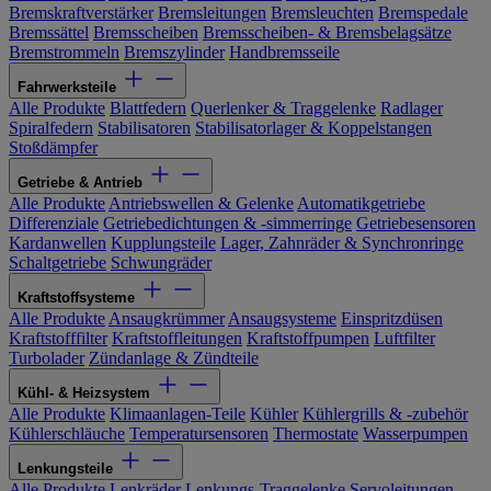
Bremskraftverstärker
Bremsleitungen
Bremsleuchten
Bremspedale
Bremssättel
Bremsscheiben
Bremsscheiben- & Bremsbelagsätze
Bremstrommeln
Bremszylinder
Handbremsseile
Fahrwerksteile
Alle Produkte
Blattfedern
Querlenker & Traggelenke
Radlager
Spiralfedern
Stabilisatoren
Stabilisatorlager & Koppelstangen
Stoßdämpfer
Getriebe & Antrieb
Alle Produkte
Antriebswellen & Gelenke
Automatikgetriebe
Differenziale
Getriebedichtungen & -simmerringe
Getriebesensoren
Kardanwellen
Kupplungsteile
Lager, Zahnräder & Synchronringe
Schaltgetriebe
Schwungräder
Kraftstoffsysteme
Alle Produkte
Ansaugkrümmer
Ansaugsysteme
Einspritzdüsen
Kraftstofffilter
Kraftstoffleitungen
Kraftstoffpumpen
Luftfilter
Turbolader
Zündanlage & Zündteile
Kühl- & Heizsystem
Alle Produkte
Klimaanlagen-Teile
Kühler
Kühlergrills & -zubehör
Kühlerschläuche
Temperatursensoren
Thermostate
Wasserpumpen
Lenkungsteile
Alle Produkte
Lenkräder
Lenkungs-Traggelenke
Servoleitungen