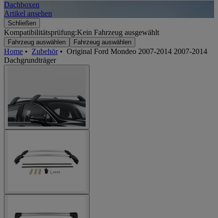
Dachboxen
A
Artikel ansehen
A
Schließen
Kompatibilitätsprüfung:
Kein Fahrzeug ausgewählt
Fahrzeug auswählen
Fahrzeug auswählen
Home
•
Zubehör
•
Original Ford Mondeo 2007-2014 2007-2014
Dachgrundträger