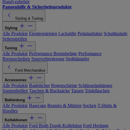
Handyzubehör
Pannenhilfe & Sicherheitsprodukte
Styling & Tuning
Styling
Alle Produkte
Einstiegsleisten
Lackstifte
Pedalaufsätze
Schaltknäufe
Seitenstreifen
Tuning
Alle Produkte
Performance Bremsbeläge
Performance
Bremsscheiben
Spurverbreiterung
Stoßdämpfer
Ford Merchandise
Accessoires
Alle Produkte
Badetücher
Regenschirme
Schlüsselanhänger
Sonnenbrillen
Taschen & Rucksäcke
Tassen
Trinkflaschen
Bekleidung
Alle Produkte
Basecaps
Beanies & Mützen
Socken
T-Shirts &
Hoodies
Kollektionen
Alle Produkte
Ford Built-Tough Kollektion
Ford Heritage