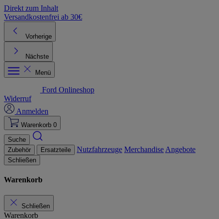
Direkt zum Inhalt
Versandkostenfrei ab 30€
K
Vorherige
Nächste
Menü
Ford Onlineshop
Widerruf
Anmelden
Warenkorb
0
Suche
Nutzfahrzeuge
Merchandise
Angebote
Zubehör
Ersatzteile
Schließen
Warenkorb
Schließen
Warenkorb