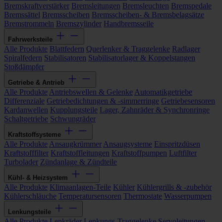
Bremskraftverstärker
Bremsleitungen
Bremsleuchten
Bremspedale
Bremssättel
Bremsscheiben
Bremsscheiben- & Bremsbelagsätze
Bremstrommeln
Bremszylinder
Handbremsseile
Fahrwerksteile
Alle Produkte
Blattfedern
Querlenker & Traggelenke
Radlager
Spiralfedern
Stabilisatoren
Stabilisatorlager & Koppelstangen
Stoßdämpfer
Getriebe & Antrieb
Alle Produkte
Antriebswellen & Gelenke
Automatikgetriebe
Differenziale
Getriebedichtungen & -simmerringe
Getriebesensoren
Kardanwellen
Kupplungsteile
Lager, Zahnräder & Synchronringe
Schaltgetriebe
Schwungräder
Kraftstoffsysteme
Alle Produkte
Ansaugkrümmer
Ansaugsysteme
Einspritzdüsen
Kraftstofffilter
Kraftstoffleitungen
Kraftstoffpumpen
Luftfilter
Turbolader
Zündanlage & Zündteile
Kühl- & Heizsystem
Alle Produkte
Klimaanlagen-Teile
Kühler
Kühlergrills & -zubehör
Kühlerschläuche
Temperatursensoren
Thermostate
Wasserpumpen
Lenkungsteile
Alle Produkte
Lenkräder
Lenkungs-Traggelenke
Servoleitungen