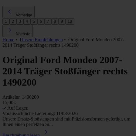
Vorherige
1
2
3
4
5
6
7
8
9
10
Nächste
Home
•
Unsere Empfehlungen
•
Original Ford Mondeo 2007-
2014 Träger Stoßfänger rechts 1490200
Original Ford Mondeo 2007-
2014 Träger Stoßfänger rechts
1490200
Artikelnr.
1490200
15,00€
Auf Lager.
Voraussichtliche Lieferung: 11/08/2026
Unsere Ersatz-Stoßstangen sind mit Präzisionsformen gefertigt, um
Ihnen einen perfekten Si...
Beschreibung lesen