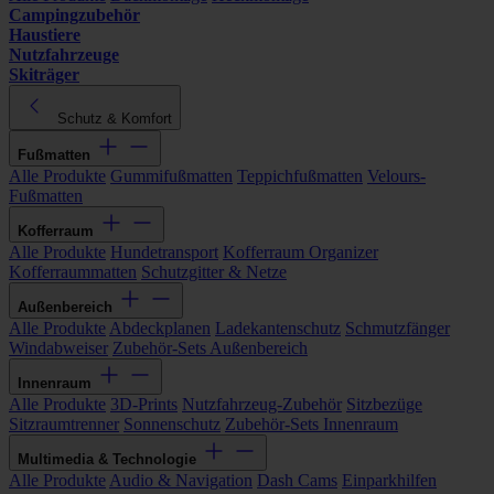
Campingzubehör
Haustiere
Nutzfahrzeuge
Skiträger
Schutz & Komfort
Fußmatten
Alle Produkte
Gummifußmatten
Teppichfußmatten
Velours-
Fußmatten
Kofferraum
Alle Produkte
Hundetransport
Kofferraum Organizer
Kofferraummatten
Schutzgitter & Netze
Außenbereich
Alle Produkte
Abdeckplanen
Ladekantenschutz
Schmutzfänger
Windabweiser
Zubehör-Sets Außenbereich
Innenraum
Alle Produkte
3D-Prints
Nutzfahrzeug-Zubehör
Sitzbezüge
Sitzraumtrenner
Sonnenschutz
Zubehör-Sets Innenraum
Multimedia & Technologie
Alle Produkte
Audio & Navigation
Dash Cams
Einparkhilfen