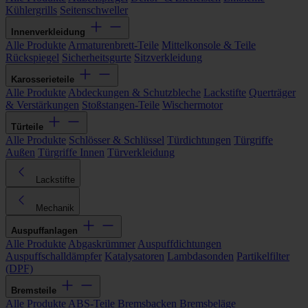
Kühlergrills
Seitenschweller
Innenverkleidung
Alle Produkte
Armaturenbrett-Teile
Mittelkonsole & Teile
Rückspiegel
Sicherheitsgurte
Sitzverkleidung
Karosserieteile
Alle Produkte
Abdeckungen & Schutzbleche
Lackstifte
Querträger
& Verstärkungen
Stoßstangen-Teile
Wischermotor
Türteile
Alle Produkte
Schlösser & Schlüssel
Türdichtungen
Türgriffe
Außen
Türgriffe Innen
Türverkleidung
Lackstifte
Mechanik
Auspuffanlagen
Alle Produkte
Abgaskrümmer
Auspuffdichtungen
Auspuffschalldämpfer
Katalysatoren
Lambdasonden
Partikelfilter
(DPF)
Bremsteile
Alle Produkte
ABS-Teile
Bremsbacken
Bremsbeläge