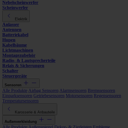
Nebelscheinwerfer
Scheinwerfer
Elektrik
Anlasser
Antennen
Batteriekabel
Hupen
Kabelbäume
Lichtmaschinen
Montagezubehör
Radio- & Lautsprecherteile
Relais & Sicherungen
Schalter
Steuergeräte
Sensoren
Alle Produkte
Airbag Sensoren
Alarmsensoren
Bremssensoren
Einparksensoren
Getriebesensoren
Motorsensoren
Regensensoren
Temperatursensoren
Karosserie & Anbauteile
Außenverkleidung
Alle Produkte
Außenspiegel
Dekor- & Zierleisten
Embleme