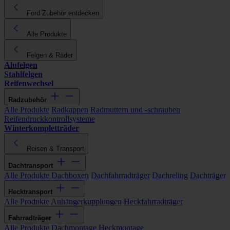
Ford Zubehör entdecken
Alle Produkte
Felgen & Räder
Alufelgen
Stahlfelgen
Reifenwechsel
Radzubehör
Alle Produkte
Radkappen
Radmuttern und -schrauben
Reifendruckkontrollsysteme
Winterkompletträder
Reisen & Transport
Dachtransport
Alle Produkte
Dachboxen
Dachfahrradträger
Dachreling
Dachträger
Hecktransport
Alle Produkte
Anhängerkupplungen
Heckfahrradträger
Fahrradträger
Alle Produkte
Dachmontage
Heckmontage