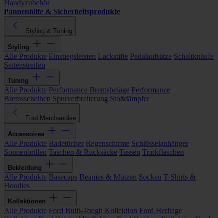
Handyzubehör
Pannenhilfe & Sicherheitsprodukte
Styling & Tuning
Styling
Alle Produkte
Einstiegsleisten
Lackstifte
Pedalaufsätze
Schaltknäufe
Seitenstreifen
Tuning
Alle Produkte
Performance Bremsbeläge
Performance
Bremsscheiben
Spurverbreiterung
Stoßdämpfer
Ford Merchandise
Accessoires
Alle Produkte
Badetücher
Regenschirme
Schlüsselanhänger
Sonnenbrillen
Taschen & Rucksäcke
Tassen
Trinkflaschen
Bekleidung
Alle Produkte
Basecaps
Beanies & Mützen
Socken
T-Shirts &
Hoodies
Kollektionen
Alle Produkte
Ford Built-Tough Kollektion
Ford Heritage