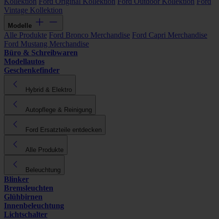
Kollektion
Ford Original Kollektion
Ford Outdoor Kollektion
Ford
Vintage Kollektion
Modelle
Alle Produkte
Ford Bronco Merchandise
Ford Capri Merchandise
Ford Mustang Merchandise
Büro & Schreibwaren
Modellautos
Geschenkefinder
Hybrid & Elektro
Autopflege & Reinigung
Ford Ersatzteile entdecken
Alle Produkte
Beleuchtung
Blinker
Bremsleuchten
Glühbirnen
Innenbeleuchtung
Lichtschalter