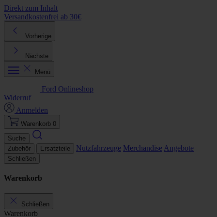
Direkt zum Inhalt
Versandkostenfrei ab 30€
K
Vorherige
Nächste
Menü
Ford Onlineshop
Widerruf
Anmelden
Warenkorb
0
Suche
Nutzfahrzeuge
Merchandise
Angebote
Zubehör
Ersatzteile
Schließen
Warenkorb
Schließen
Warenkorb