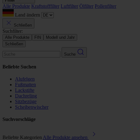
Filter
Alle Produkte
Kraftstofffilter
Luftfilter
Ölfilter
Pollenfilter
Land ändern
Schließen
Suchfilter:
Alle Produkte
FIN
Modell und Jahr
Schließen
Suche
Beliebte Suchen
Alufelgen
Fußmatten
Lackstifte
Dachreling
Sitzbezüge
Scheibenwischer
Suchvorschläge
Beliebte Kategorien
Alle Produkte ansehen