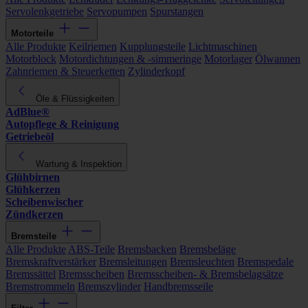
Servolenkgetriebe
Servopumpen
Spurstangen
Motorteile
Alle Produkte
Keilriemen
Kupplungsteile
Lichtmaschinen
Motorblock
Motordichtungen & -simmeringe
Motorlager
Ölwannen
Zahnriemen & Steuerketten
Zylinderkopf
Öle & Flüssigkeiten
AdBlue®
Autopflege & Reinigung
Getriebeöl
Wartung & Inspektion
Glühbirnen
Glühkerzen
Scheibenwischer
Zündkerzen
Bremsteile
Alle Produkte
ABS-Teile
Bremsbacken
Bremsbeläge
Bremskraftverstärker
Bremsleitungen
Bremsleuchten
Bremspedale
Bremssättel
Bremsscheiben
Bremsscheiben- & Bremsbelagsätze
Bremstrommeln
Bremszylinder
Handbremsseile