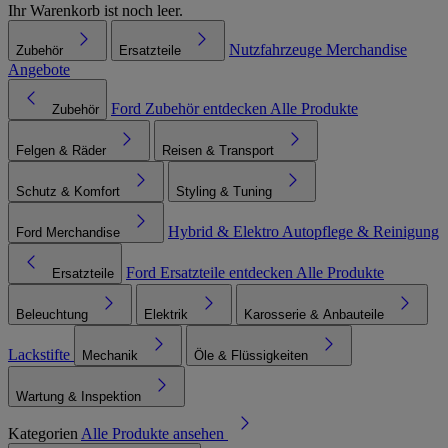
Ihr Warenkorb ist noch leer.
Nutzfahrzeuge
Merchandise
Zubehör
Ersatzteile
Angebote
Ford Zubehör entdecken
Alle Produkte
Zubehör
Felgen & Räder
Reisen & Transport
Schutz & Komfort
Styling & Tuning
Hybrid & Elektro
Autopflege & Reinigung
Ford Merchandise
Ford Ersatzteile entdecken
Alle Produkte
Ersatzteile
Beleuchtung
Elektrik
Karosserie & Anbauteile
Lackstifte
Mechanik
Öle & Flüssigkeiten
Wartung & Inspektion
Kategorien
Alle Produkte ansehen