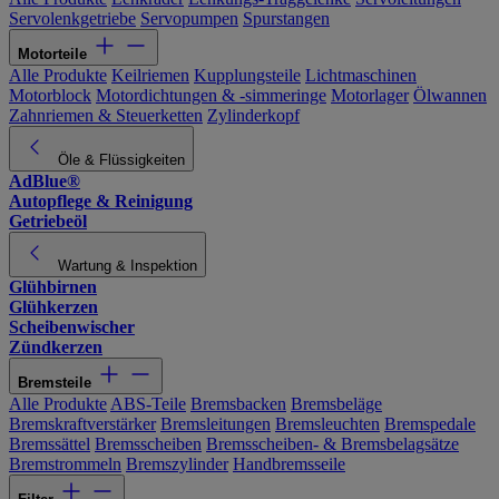
Servolenkgetriebe
Servopumpen
Spurstangen
Motorteile
Alle Produkte
Keilriemen
Kupplungsteile
Lichtmaschinen
Motorblock
Motordichtungen & -simmeringe
Motorlager
Ölwannen
Zahnriemen & Steuerketten
Zylinderkopf
Öle & Flüssigkeiten
AdBlue®
Autopflege & Reinigung
Getriebeöl
Wartung & Inspektion
Glühbirnen
Glühkerzen
Scheibenwischer
Zündkerzen
Bremsteile
Alle Produkte
ABS-Teile
Bremsbacken
Bremsbeläge
Bremskraftverstärker
Bremsleitungen
Bremsleuchten
Bremspedale
Bremssättel
Bremsscheiben
Bremsscheiben- & Bremsbelagsätze
Bremstrommeln
Bremszylinder
Handbremsseile