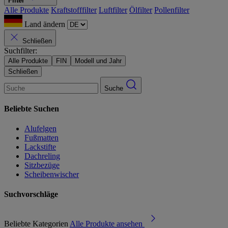
Filter
Alle Produkte
Kraftstofffilter
Luftfilter
Ölfilter
Pollenfilter
Land ändern
Schließen
Suchfilter:
Alle Produkte
FIN
Modell und Jahr
Schließen
Suche
Beliebte Suchen
Alufelgen
Fußmatten
Lackstifte
Dachreling
Sitzbezüge
Scheibenwischer
Suchvorschläge
Beliebte Kategorien
Alle Produkte ansehen