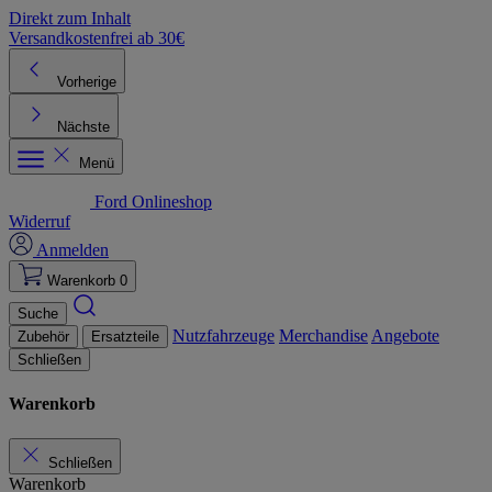
Direkt zum Inhalt
Versandkostenfrei ab 30€
K
Vorherige
Nächste
Menü
Ford Onlineshop
Widerruf
Anmelden
Warenkorb
0
Suche
Nutzfahrzeuge
Merchandise
Angebote
Zubehör
Ersatzteile
Schließen
Warenkorb
Schließen
Warenkorb