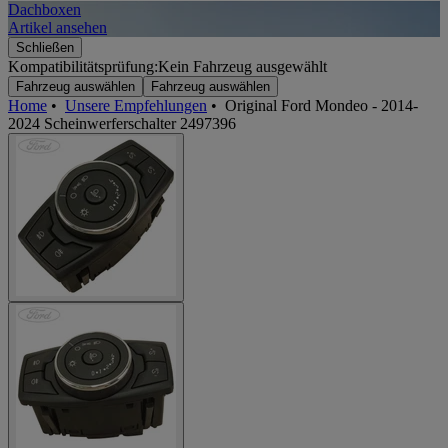
Dachboxen
A
Artikel ansehen
A
Schließen
Kompatibilitätsprüfung:
Kein Fahrzeug ausgewählt
Fahrzeug auswählen
Fahrzeug auswählen
Home
•
Unsere Empfehlungen
•
Original Ford Mondeo - 2014-
2024 Scheinwerferschalter 2497396