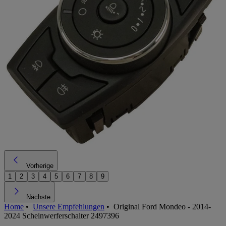
Vorherige
1
2
3
4
5
6
7
8
9
Nächste
Home
•
Unsere Empfehlungen
•
Original Ford Mondeo - 2014-
2024 Scheinwerferschalter 2497396