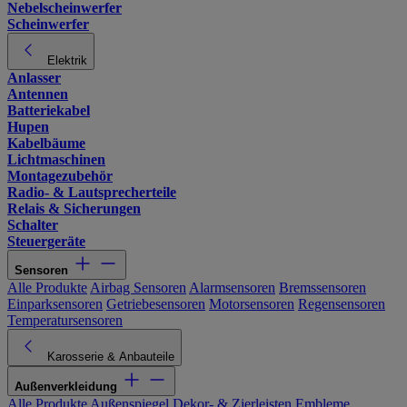
Nebelscheinwerfer
Scheinwerfer
Elektrik
Anlasser
Antennen
Batteriekabel
Hupen
Kabelbäume
Lichtmaschinen
Montagezubehör
Radio- & Lautsprecherteile
Relais & Sicherungen
Schalter
Steuergeräte
Sensoren
Alle Produkte
Airbag Sensoren
Alarmsensoren
Bremssensoren
Einparksensoren
Getriebesensoren
Motorsensoren
Regensensoren
Temperatursensoren
Karosserie & Anbauteile
Außenverkleidung
Alle Produkte
Außenspiegel
Dekor- & Zierleisten
Embleme