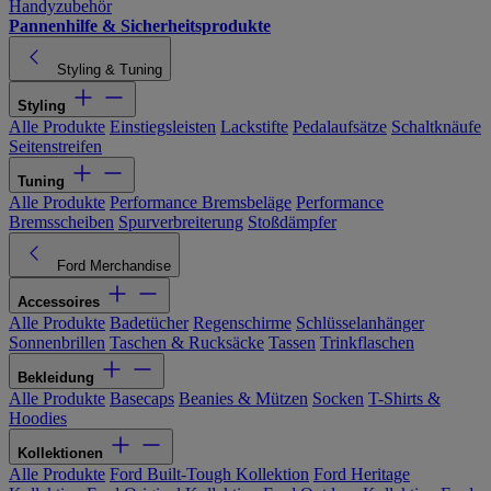
Handyzubehör
Pannenhilfe & Sicherheitsprodukte
Styling & Tuning
Styling
Alle Produkte
Einstiegsleisten
Lackstifte
Pedalaufsätze
Schaltknäufe
Seitenstreifen
Tuning
Alle Produkte
Performance Bremsbeläge
Performance
Bremsscheiben
Spurverbreiterung
Stoßdämpfer
Ford Merchandise
Accessoires
Alle Produkte
Badetücher
Regenschirme
Schlüsselanhänger
Sonnenbrillen
Taschen & Rucksäcke
Tassen
Trinkflaschen
Bekleidung
Alle Produkte
Basecaps
Beanies & Mützen
Socken
T-Shirts &
Hoodies
Kollektionen
Alle Produkte
Ford Built-Tough Kollektion
Ford Heritage