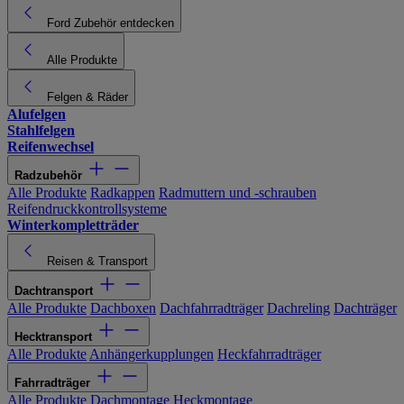
Ford Zubehör entdecken
Alle Produkte
Felgen & Räder
Alufelgen
Stahlfelgen
Reifenwechsel
Radzubehör
Alle Produkte
Radkappen
Radmuttern und -schrauben
Reifendruckkontrollsysteme
Winterkompletträder
Reisen & Transport
Dachtransport
Alle Produkte
Dachboxen
Dachfahrradträger
Dachreling
Dachträger
Hecktransport
Alle Produkte
Anhängerkupplungen
Heckfahrradträger
Fahrradträger
Alle Produkte
Dachmontage
Heckmontage