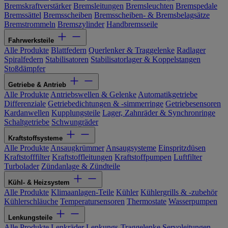
Bremskraftverstärker
Bremsleitungen
Bremsleuchten
Bremspedale
Bremssättel
Bremsscheiben
Bremsscheiben- & Bremsbelagsätze
Bremstrommeln
Bremszylinder
Handbremsseile
Fahrwerksteile
Alle Produkte
Blattfedern
Querlenker & Traggelenke
Radlager
Spiralfedern
Stabilisatoren
Stabilisatorlager & Koppelstangen
Stoßdämpfer
Getriebe & Antrieb
Alle Produkte
Antriebswellen & Gelenke
Automatikgetriebe
Differenziale
Getriebedichtungen & -simmerringe
Getriebesensoren
Kardanwellen
Kupplungsteile
Lager, Zahnräder & Synchronringe
Schaltgetriebe
Schwungräder
Kraftstoffsysteme
Alle Produkte
Ansaugkrümmer
Ansaugsysteme
Einspritzdüsen
Kraftstofffilter
Kraftstoffleitungen
Kraftstoffpumpen
Luftfilter
Turbolader
Zündanlage & Zündteile
Kühl- & Heizsystem
Alle Produkte
Klimaanlagen-Teile
Kühler
Kühlergrills & -zubehör
Kühlerschläuche
Temperatursensoren
Thermostate
Wasserpumpen
Lenkungsteile
Alle Produkte
Lenkräder
Lenkungs-Traggelenke
Servoleitungen