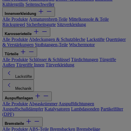
Kühlergrills
Seitenschweller
Innenverkleidung
Alle Produkte
Armaturenbrett-Teile
Mittelkonsole & Teile
Rückspiegel
Sicherheitsgurte
Sitzverkleidung
Karosserieteile
Alle Produkte
Abdeckungen & Schutzbleche
Lackstifte
Querträger
& Verstärkungen
Stoßstangen-Teile
Wischermotor
Türteile
Alle Produkte
Schlösser & Schlüssel
Türdichtungen
Türgriffe
Außen
Türgriffe Innen
Türverkleidung
Lackstifte
Mechanik
Auspuffanlagen
Alle Produkte
Abgaskrümmer
Auspuffdichtungen
Auspuffschalldämpfer
Katalysatoren
Lambdasonden
Partikelfilter
(DPF)
Bremsteile
Alle Produkte
ABS-Teile
Bremsbacken
Bremsbeläge