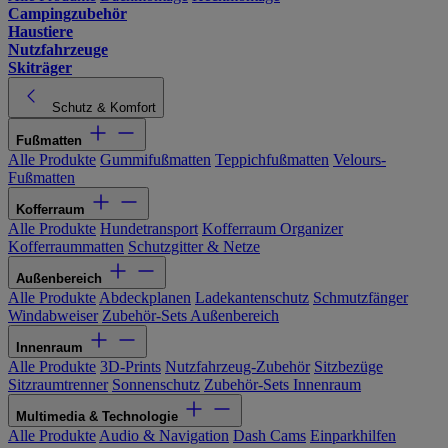
Campingzubehör
Haustiere
Nutzfahrzeuge
Skiträger
Schutz & Komfort
Fußmatten
Alle Produkte
Gummifußmatten
Teppichfußmatten
Velours-
Fußmatten
Kofferraum
Alle Produkte
Hundetransport
Kofferraum Organizer
Kofferraummatten
Schutzgitter & Netze
Außenbereich
Alle Produkte
Abdeckplanen
Ladekantenschutz
Schmutzfänger
Windabweiser
Zubehör-Sets Außenbereich
Innenraum
Alle Produkte
3D-Prints
Nutzfahrzeug-Zubehör
Sitzbezüge
Sitzraumtrenner
Sonnenschutz
Zubehör-Sets Innenraum
Multimedia & Technologie
Alle Produkte
Audio & Navigation
Dash Cams
Einparkhilfen