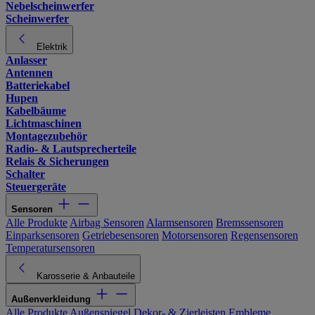
Nebelscheinwerfer
Scheinwerfer
Elektrik
Anlasser
Antennen
Batteriekabel
Hupen
Kabelbäume
Lichtmaschinen
Montagezubehör
Radio- & Lautsprecherteile
Relais & Sicherungen
Schalter
Steuergeräte
Sensoren
Alle Produkte
Airbag Sensoren
Alarmsensoren
Bremssensoren
Einparksensoren
Getriebesensoren
Motorsensoren
Regensensoren
Temperatursensoren
Karosserie & Anbauteile
Außenverkleidung
Alle Produkte
Außenspiegel
Dekor- & Zierleisten
Embleme