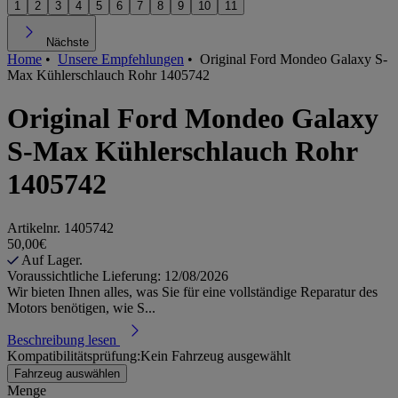
1
2
3
4
5
6
7
8
9
10
11
Nächste
Home
•
Unsere Empfehlungen
•
Original Ford Mondeo Galaxy S-
Max Kühlerschlauch Rohr 1405742
Original Ford Mondeo Galaxy
S-Max Kühlerschlauch Rohr
1405742
Artikelnr.
1405742
50,00€
Auf Lager.
Voraussichtliche Lieferung: 12/08/2026
Wir bieten Ihnen alles, was Sie für eine vollständige Reparatur des
Motors benötigen, wie S...
Beschreibung lesen
Kompatibilitätsprüfung:
Kein Fahrzeug ausgewählt
Fahrzeug auswählen
Menge