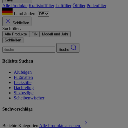
Filter
Alle Produkte
Kraftstofffilter
Luftfilter
Ölfilter
Pollenfilter
Land ändern
Schließen
Suchfilter:
Alle Produkte
FIN
Modell und Jahr
Schließen
Suche
Beliebte Suchen
Alufelgen
Fußmatten
Lackstifte
Dachreling
Sitzbezüge
Scheibenwischer
Suchvorschläge
Beliebte Kategorien
Alle Produkte ansehen