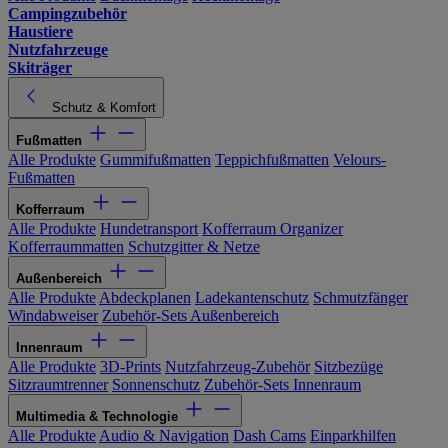
Campingzubehör
Haustiere
Nutzfahrzeuge
Skiträger
Schutz & Komfort
Fußmatten
Alle Produkte
Gummifußmatten
Teppichfußmatten
Velours-
Fußmatten
Kofferraum
Alle Produkte
Hundetransport
Kofferraum Organizer
Kofferraummatten
Schutzgitter & Netze
Außenbereich
Alle Produkte
Abdeckplanen
Ladekantenschutz
Schmutzfänger
Windabweiser
Zubehör-Sets Außenbereich
Innenraum
Alle Produkte
3D-Prints
Nutzfahrzeug-Zubehör
Sitzbezüge
Sitzraumtrenner
Sonnenschutz
Zubehör-Sets Innenraum
Multimedia & Technologie
Alle Produkte
Audio & Navigation
Dash Cams
Einparkhilfen