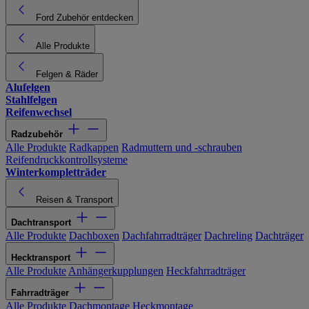
Ford Zubehör entdecken
Alle Produkte
Felgen & Räder
Alufelgen
Stahlfelgen
Reifenwechsel
Radzubehör
Alle Produkte
Radkappen
Radmuttern und -schrauben
Reifendruckkontrollsysteme
Winterkompletträder
Reisen & Transport
Dachtransport
Alle Produkte
Dachboxen
Dachfahrradträger
Dachreling
Dachträger
Hecktransport
Alle Produkte
Anhängerkupplungen
Heckfahrradträger
Fahrradträger
Alle Produkte
Dachmontage
Heckmontage