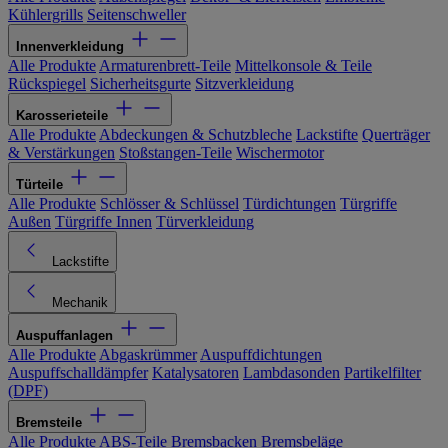
Kühlergrills
Seitenschweller
Innenverkleidung
Alle Produkte
Armaturenbrett-Teile
Mittelkonsole & Teile
Rückspiegel
Sicherheitsgurte
Sitzverkleidung
Karosserieteile
Alle Produkte
Abdeckungen & Schutzbleche
Lackstifte
Querträger
& Verstärkungen
Stoßstangen-Teile
Wischermotor
Türteile
Alle Produkte
Schlösser & Schlüssel
Türdichtungen
Türgriffe
Außen
Türgriffe Innen
Türverkleidung
Lackstifte
Mechanik
Auspuffanlagen
Alle Produkte
Abgaskrümmer
Auspuffdichtungen
Auspuffschalldämpfer
Katalysatoren
Lambdasonden
Partikelfilter
(DPF)
Bremsteile
Alle Produkte
ABS-Teile
Bremsbacken
Bremsbeläge