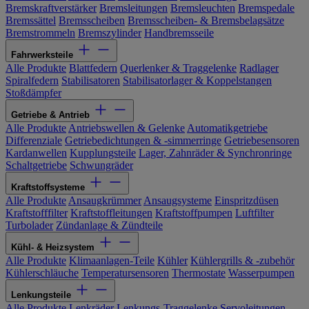
Bremskraftverstärker
Bremsleitungen
Bremsleuchten
Bremspedale
Bremssättel
Bremsscheiben
Bremsscheiben- & Bremsbelagsätze
Bremstrommeln
Bremszylinder
Handbremsseile
Fahrwerksteile
Alle Produkte
Blattfedern
Querlenker & Traggelenke
Radlager
Spiralfedern
Stabilisatoren
Stabilisatorlager & Koppelstangen
Stoßdämpfer
Getriebe & Antrieb
Alle Produkte
Antriebswellen & Gelenke
Automatikgetriebe
Differenziale
Getriebedichtungen & -simmerringe
Getriebesensoren
Kardanwellen
Kupplungsteile
Lager, Zahnräder & Synchronringe
Schaltgetriebe
Schwungräder
Kraftstoffsysteme
Alle Produkte
Ansaugkrümmer
Ansaugsysteme
Einspritzdüsen
Kraftstofffilter
Kraftstoffleitungen
Kraftstoffpumpen
Luftfilter
Turbolader
Zündanlage & Zündteile
Kühl- & Heizsystem
Alle Produkte
Klimaanlagen-Teile
Kühler
Kühlergrills & -zubehör
Kühlerschläuche
Temperatursensoren
Thermostate
Wasserpumpen
Lenkungsteile
Alle Produkte
Lenkräder
Lenkungs-Traggelenke
Servoleitungen