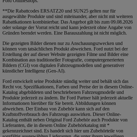
Ford Onlineshops.
**Die Rabattcodes ERSATZ20 und SUN25 gelten nur für
ausgewählte Produkte und sind miteinander, aber nicht mit weiteren
Rabattkationen kombinierbar. Das Angebot gilt bis zum 09.08.2026
oder solange der Vorrat reicht und kann jederzeit ohne Angabe von
Gründen beendet werden. Eine Barauszahlung ist nicht möglich.
Die gezeigten Bilder dienen nur zu Anschauungszwecken und
können vom tatsächlichen Produkt abweichen. Ford nutzt bei der
Erstellung der auf dieser Website gezeigten Filme und Bilder eine
Kombination aus traditioneller Fotografie, computergenerierten
Bildern (CGI) von digitalen Fahrzeugmodellen und generativer
künstlicher Intelligenz (Gen-AI).
Ford entwickelt seine Produkte ständig weiter und behält sich das
Recht vor, Spezifikationen, Farben und Preise der in diesem Online-
Katalog abgebildeten und beschriebenen Fahrzeugmodelle und
Produkte jederzeit zu ändern. Ihr Ford Partner hält jederzeit aktuelle
Informationen hierüber für Sie bereit. Abbildungen können
abweichen. Der Einbau von Zubehör kann sich auf den
Kraftstoffverbrauch des Fahrzeugs auswirken. Dieser Online-
Katalog enthält neben Original Ford Zubehör auch Produkte von
Lieferanten, die in diesem Online Zubehörkatalog mit *
gekennzeichnet sind. Es handelt sich hier um Zubehörteile von
sorgfältig ausgewählten Lieferanten, die unter ihrem jeweiligen