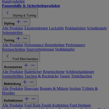
Handyzubehör
Pannenhilfe & Sicherheitsprodukte
Styling & Tuning
Styling
Alle Produkte
Einstiegsleisten
Lackstifte
Pedalaufsätze
Schaltknäufe
Seitenstreifen
Tuning
Alle Produkte
Performance Bremsbeläge
Performance
Bremsscheiben
Spurverbreiterung
Stoßdämpfer
Ford Merchandise
Accessoires
Alle Produkte
Badetücher
Regenschirme
Schlüsselanhänger
Sonnenbrillen
Taschen & Rucksäcke
Tassen
Trinkflaschen
Bekleidung
Alle Produkte
Basecaps
Beanies & Mützen
Socken
T-Shirts &
Hoodies
Kollektionen
Alle Produkte
Ford Built-Tough Kollektion
Ford Heritage