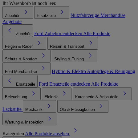
Ihr Warenkorb ist noch leer.
Nutzfahrzeuge
Merchandise
Zubehör
Ersatzteile
Angebote
Ford Zubehör entdecken
Alle Produkte
Zubehör
Felgen & Räder
Reisen & Transport
Schutz & Komfort
Styling & Tuning
Hybrid & Elektro
Autopflege & Reinigung
Ford Merchandise
Ford Ersatzteile entdecken
Alle Produkte
Ersatzteile
Beleuchtung
Elektrik
Karosserie & Anbauteile
Lackstifte
Mechanik
Öle & Flüssigkeiten
Wartung & Inspektion
Kategorien
Alle Produkte ansehen