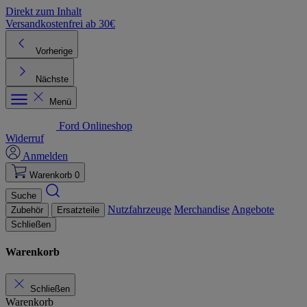
Direkt zum Inhalt
Versandkostenfrei ab 30€
K
Vorherige
Nächste
Menü
Ford Onlineshop
Widerruf
Anmelden
Warenkorb
0
Suche
Nutzfahrzeuge
Merchandise
Angebote
Zubehör
Ersatzteile
Schließen
Warenkorb
Schließen
Warenkorb