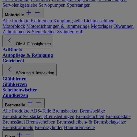
Servolenkgetriebe
Servopumpen
Spurstangen
Motorteile
Alle Produkte
Keilriemen
Kupplungsteile
Lichtmaschinen
Motorblock
Motordichtungen & -simmeringe
Motorlager
Ölwannen
Zahnriemen & Steuerketten
Zylinderkopf
Öle & Flüssigkeiten
AdBlue®
Autopflege & Reinigung
Getriebeöl
Wartung & Inspektion
Glühbirnen
Glühkerzen
Scheibenwischer
Zündkerzen
Bremsteile
Alle Produkte
ABS-Teile
Bremsbacken
Bremsbeläge
Bremskraftverstärker
Bremsleitungen
Bremsleuchten
Bremspedale
Bremssättel
Bremsscheiben
Bremsscheiben- & Bremsbelagsätze
Bremstrommeln
Bremszylinder
Handbremsseile