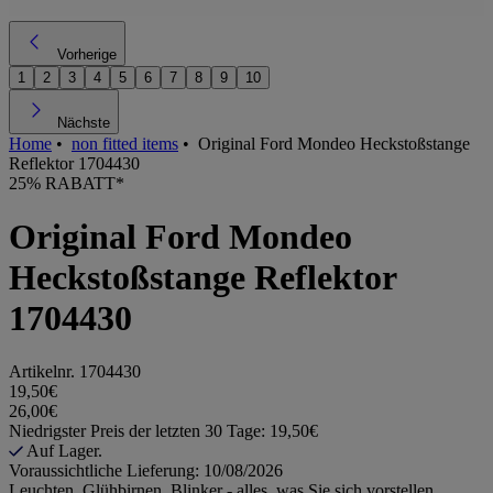
Vorherige
1
2
3
4
5
6
7
8
9
10
Nächste
Home
•
non fitted items
•
Original Ford Mondeo Heckstoßstange
Reflektor 1704430
25% RABATT*
Original Ford Mondeo
Heckstoßstange Reflektor
1704430
Artikelnr.
1704430
19,50€
26,00€
Niedrigster Preis der letzten 30 Tage: 19,50€
Auf Lager.
Voraussichtliche Lieferung: 10/08/2026
Leuchten, Glühbirnen, Blinker - alles, was Sie sich vorstellen