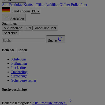
Filter
Alle Produkte
Kraftstofffilter
Luftfilter
Ölfilter
Pollenfilter
Land ändern
Schließen
Suchfilter:
Alle Produkte
FIN
Modell und Jahr
Schließen
Suche
Beliebte Suchen
Alufelgen
Fußmatten
Lackstifte
Dachreling
Sitzbezüge
Scheibenwischer
Suchvorschläge
Beliebte Kategorien
Alle Produkte ansehen