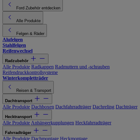
Ford Zubehör entdecken
Alle Produkte
Felgen & Räder
Alufelgen
Stahlfelgen
Reifenwechsel
Radzubehör
Alle Produkte
Radkappen
Radmuttern und -schrauben
Reifendruckkontrollsysteme
Winterkompletträder
Reisen & Transport
Dachtransport
Alle Produkte
Dachboxen
Dachfahrradträger
Dachreling
Dachträger
Hecktransport
Alle Produkte
Anhängerkupplungen
Heckfahrradträger
Fahrradträger
Alle Produkte
Dachmontage
Heckmontage