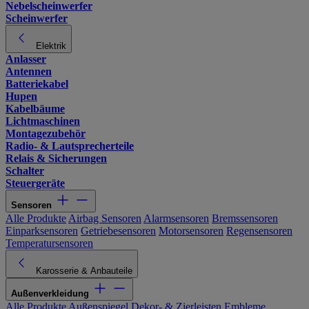
Nebelscheinwerfer
Scheinwerfer
Elektrik
Anlasser
Antennen
Batteriekabel
Hupen
Kabelbäume
Lichtmaschinen
Montagezubehör
Radio- & Lautsprecherteile
Relais & Sicherungen
Schalter
Steuergeräte
Sensoren
Alle Produkte
Airbag Sensoren
Alarmsensoren
Bremssensoren
Einparksensoren
Getriebesensoren
Motorsensoren
Regensensoren
Temperatursensoren
Karosserie & Anbauteile
Außenverkleidung
Alle Produkte
Außenspiegel
Dekor- & Zierleisten
Embleme