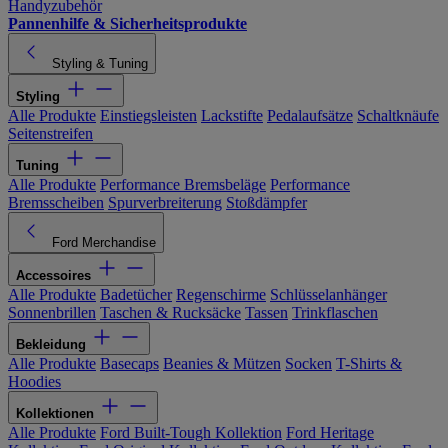
Handyzubehör
Pannenhilfe & Sicherheitsprodukte
Styling & Tuning
Styling
Alle Produkte
Einstiegsleisten
Lackstifte
Pedalaufsätze
Schaltknäufe
Seitenstreifen
Tuning
Alle Produkte
Performance Bremsbeläge
Performance
Bremsscheiben
Spurverbreiterung
Stoßdämpfer
Ford Merchandise
Accessoires
Alle Produkte
Badetücher
Regenschirme
Schlüsselanhänger
Sonnenbrillen
Taschen & Rucksäcke
Tassen
Trinkflaschen
Bekleidung
Alle Produkte
Basecaps
Beanies & Mützen
Socken
T-Shirts &
Hoodies
Kollektionen
Alle Produkte
Ford Built-Tough Kollektion
Ford Heritage