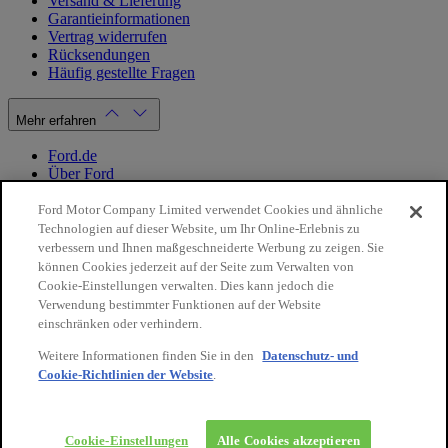
Versand & Lieferung
Garantieinformationen
Vertrag widerrufen
Rücksendungen
Häufig gestellte Fragen
Mehr erfahren
Ford.de
Über Ford
Cookie Richtlinien
Datenschutzbestimmungen
Ford Motor Company Limited verwendet Cookies und ähnliche
Impressum
Technologien auf dieser Website, um Ihr Online-Erlebnis zu
verbessern und Ihnen maßgeschneiderte Werbung zu zeigen. Sie
können Cookies jederzeit auf der Seite zum Verwalten von
Mein Konto
Cookie-Einstellungen verwalten. Dies kann jedoch die
Verwendung bestimmter Funktionen auf der Website
Login / Registrierung
einschränken oder verhindern.
Meine Bestellungen
Weitere Informationen finden Sie in den
Datenschutz- und
Land ändern
Cookie-Richtlinien der Website
.
10€
auf Ihre
Facebook
X
Instagram
Youtube
LinkedIn
nächste
Bestellung
© 2026 Ford-Werke-GmbH
Ford Onlineshop
Cookie-Einstellungen
Alle Cookies akzeptieren