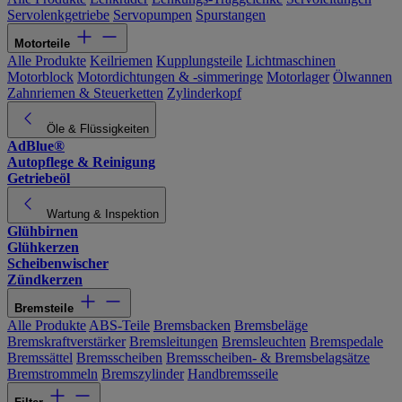
Servolenkgetriebe
Servopumpen
Spurstangen
Motorteile
Alle Produkte
Keilriemen
Kupplungsteile
Lichtmaschinen
Motorblock
Motordichtungen & -simmeringe
Motorlager
Ölwannen
Zahnriemen & Steuerketten
Zylinderkopf
Öle & Flüssigkeiten
AdBlue®
Autopflege & Reinigung
Getriebeöl
Wartung & Inspektion
Glühbirnen
Glühkerzen
Scheibenwischer
Zündkerzen
Bremsteile
Alle Produkte
ABS-Teile
Bremsbacken
Bremsbeläge
Bremskraftverstärker
Bremsleitungen
Bremsleuchten
Bremspedale
Bremssättel
Bremsscheiben
Bremsscheiben- & Bremsbelagsätze
Bremstrommeln
Bremszylinder
Handbremsseile