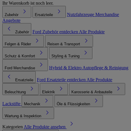
Ihr Warenkorb ist noch leer.
Nutzfahrzeuge
Merchandise
Zubehör
Ersatzteile
Angebote
Ford Zubehör entdecken
Alle Produkte
Zubehör
Felgen & Räder
Reisen & Transport
Schutz & Komfort
Styling & Tuning
Hybrid & Elektro
Autopflege & Reinigung
Ford Merchandise
Ford Ersatzteile entdecken
Alle Produkte
Ersatzteile
Beleuchtung
Elektrik
Karosserie & Anbauteile
Lackstifte
Mechanik
Öle & Flüssigkeiten
Wartung & Inspektion
Kategorien
Alle Produkte ansehen