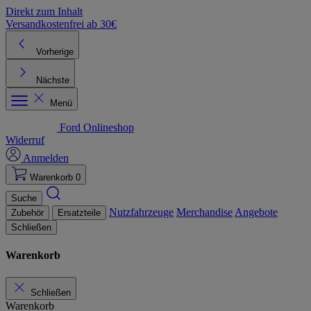
Direkt zum Inhalt
Versandkostenfrei ab 30€
K
Vorherige
Nächste
Menü
Ford Onlineshop
Widerruf
Anmelden
Warenkorb
0
Suche
Nutzfahrzeuge
Merchandise
Angebote
Zubehör
Ersatzteile
Schließen
Warenkorb
Schließen
Warenkorb