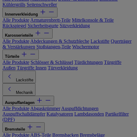
Kühlergrills
Seitenschweller
Innenverkleidung
Alle Produkte
Armaturenbrett-Teile
Mittelkonsole & Teile
Rückspiegel
Sicherheitsgurte
Sitzverkleidung
Karosserieteile
Alle Produkte
Abdeckungen & Schutzbleche
Lackstifte
Querträger
& Verstärkungen
Stoßstangen-Teile
Wischermotor
Türteile
Alle Produkte
Schlösser & Schlüssel
Türdichtungen
Türgriffe
Außen
Türgriffe Innen
Türverkleidung
Lackstifte
Mechanik
Auspuffanlagen
Alle Produkte
Abgaskrümmer
Auspuffdichtungen
Auspuffschalldämpfer
Katalysatoren
Lambdasonden
Partikelfilter
(DPF)
Bremsteile
Alle Produkte
ABS-Teile
Bremsbacken
Bremsbeläge