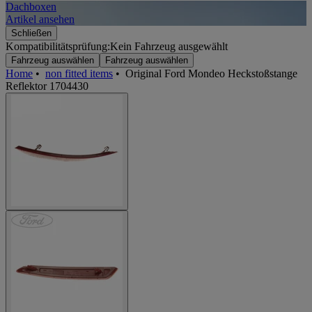
Dachboxen
A
Artikel ansehen
A
Schließen
Kompatibilitätsprüfung:
Kein Fahrzeug ausgewählt
Fahrzeug auswählen
Fahrzeug auswählen
Home
•
non fitted items
•
Original Ford Mondeo Heckstoßstange
Reflektor 1704430