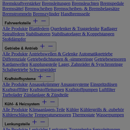
Bremskraftverstärker
Bremsleitungen
Bremsleuchten
Bremspedale
Bremssättel
Bremsscheiben
Bremsscheiben- & Bremsbelagsätze
Bremstrommeln
Bremszylinder
Handbremsseile
Fahrwerksteile
Alle Produkte
Blattfedern
Querlenker & Traggelenke
Radlager
Spiralfedern
Stabilisatoren
Stabilisatorlager & Koppelstangen
Stoßdämpfer
Getriebe & Antrieb
Alle Produkte
Antriebswellen & Gelenke
Automatikgetriebe
Differenziale
Getriebedichtungen & -simmerringe
Getriebesensoren
Kardanwellen
Kupplungsteile
Lager, Zahnräder & Synchronringe
Schaltgetriebe
Schwungräder
Kraftstoffsysteme
Alle Produkte
Ansaugkrümmer
Ansaugsysteme
Einspritzdüsen
Kraftstofffilter
Kraftstoffleitungen
Kraftstoffpumpen
Luftfilter
Turbolader
Zündanlage & Zündteile
Kühl- & Heizsystem
Alle Produkte
Klimaanlagen-Teile
Kühler
Kühlergrills & -zubehör
Kühlerschläuche
Temperatursensoren
Thermostate
Wasserpumpen
Lenkungsteile
Alle Produkte
Lenkräder
Lenkungs-Traggelenke
Servoleitungen