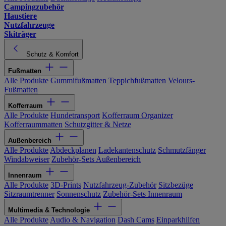
Campingzubehör
Haustiere
Nutzfahrzeuge
Skiträger
Schutz & Komfort
Fußmatten
Alle Produkte
Gummifußmatten
Teppichfußmatten
Velours-
Fußmatten
Kofferraum
Alle Produkte
Hundetransport
Kofferraum Organizer
Kofferraummatten
Schutzgitter & Netze
Außenbereich
Alle Produkte
Abdeckplanen
Ladekantenschutz
Schmutzfänger
Windabweiser
Zubehör-Sets Außenbereich
Innenraum
Alle Produkte
3D-Prints
Nutzfahrzeug-Zubehör
Sitzbezüge
Sitzraumtrenner
Sonnenschutz
Zubehör-Sets Innenraum
Multimedia & Technologie
Alle Produkte
Audio & Navigation
Dash Cams
Einparkhilfen