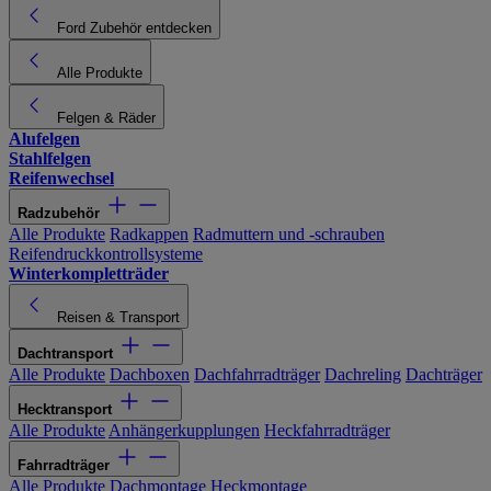
Ford Zubehör entdecken
Alle Produkte
Felgen & Räder
Alufelgen
Stahlfelgen
Reifenwechsel
Radzubehör
Alle Produkte
Radkappen
Radmuttern und -schrauben
Reifendruckkontrollsysteme
Winterkompletträder
Reisen & Transport
Dachtransport
Alle Produkte
Dachboxen
Dachfahrradträger
Dachreling
Dachträger
Hecktransport
Alle Produkte
Anhängerkupplungen
Heckfahrradträger
Fahrradträger
Alle Produkte
Dachmontage
Heckmontage