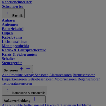
Nebelscheinwerfer
Scheinwerfer
Elektrik
Anlasser
Antennen
Batteriekabel
Hupen
Kabelbäume
Lichtmaschinen
Montagezubehör
Radio- & Lautsprecherteile
Relais & Sicherungen
Schalter
Steuergeräte
Sensoren
Alle Produkte
Airbag Sensoren
Alarmsensoren
Bremssensoren
Einparksensoren
Getriebesensoren
Motorsensoren
Regensensoren
Temperatursensoren
Karosserie & Anbauteile
Außenverkleidung
Alle Produkte
Außenspiegel
Dekor- & Zierleisten
Embleme