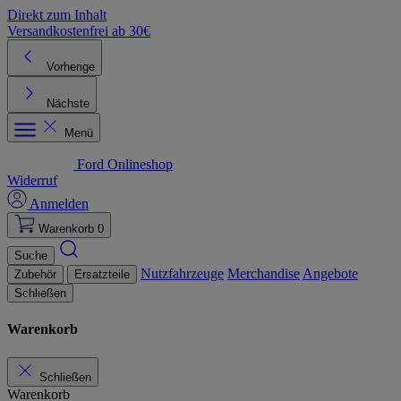
Direkt zum Inhalt
Versandkostenfrei ab 30€
K
Vorherige
Nächste
Menü
Ford Onlineshop
Widerruf
Anmelden
Warenkorb
0
Suche
Nutzfahrzeuge
Merchandise
Angebote
Zubehör
Ersatzteile
Schließen
Warenkorb
Schließen
Warenkorb