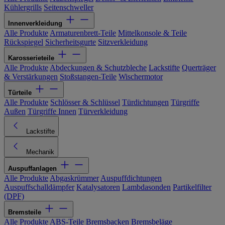
Kühlergrills
Seitenschweller
Innenverkleidung
Alle Produkte
Armaturenbrett-Teile
Mittelkonsole & Teile
Rückspiegel
Sicherheitsgurte
Sitzverkleidung
Karosserieteile
Alle Produkte
Abdeckungen & Schutzbleche
Lackstifte
Querträger
& Verstärkungen
Stoßstangen-Teile
Wischermotor
Türteile
Alle Produkte
Schlösser & Schlüssel
Türdichtungen
Türgriffe
Außen
Türgriffe Innen
Türverkleidung
Lackstifte
Mechanik
Auspuffanlagen
Alle Produkte
Abgaskrümmer
Auspuffdichtungen
Auspuffschalldämpfer
Katalysatoren
Lambdasonden
Partikelfilter
(DPF)
Bremsteile
Alle Produkte
ABS-Teile
Bremsbacken
Bremsbeläge