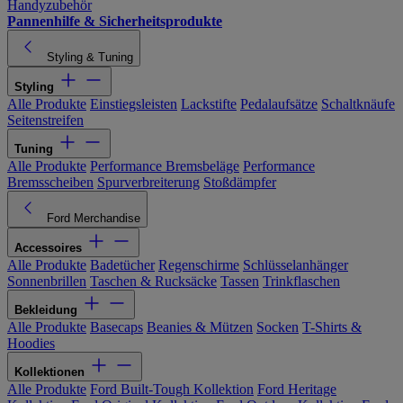
Handyzubehör
Pannenhilfe & Sicherheitsprodukte
Styling & Tuning
Styling
Alle Produkte
Einstiegsleisten
Lackstifte
Pedalaufsätze
Schaltknäufe
Seitenstreifen
Tuning
Alle Produkte
Performance Bremsbeläge
Performance
Bremsscheiben
Spurverbreiterung
Stoßdämpfer
Ford Merchandise
Accessoires
Alle Produkte
Badetücher
Regenschirme
Schlüsselanhänger
Sonnenbrillen
Taschen & Rucksäcke
Tassen
Trinkflaschen
Bekleidung
Alle Produkte
Basecaps
Beanies & Mützen
Socken
T-Shirts &
Hoodies
Kollektionen
Alle Produkte
Ford Built-Tough Kollektion
Ford Heritage