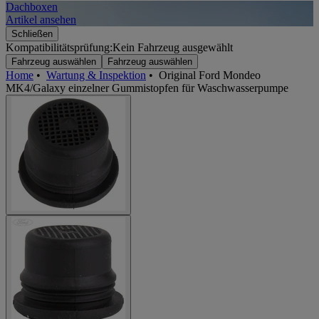
Dachboxen
A
Artikel ansehen
A
Schließen
Kompatibilitätsprüfung:
Kein Fahrzeug ausgewählt
Fahrzeug auswählen
Fahrzeug auswählen
Home
•
Wartung & Inspektion
•
Original Ford Mondeo
MK4/Galaxy einzelner Gummistopfen für Waschwasserpumpe