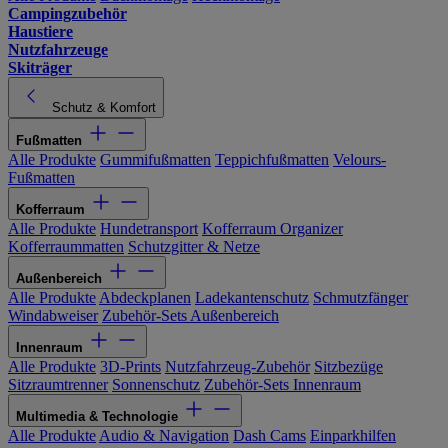
Campingzubehör
Haustiere
Nutzfahrzeuge
Skiträger
Schutz & Komfort
Fußmatten
Alle Produkte
Gummifußmatten
Teppichfußmatten
Velours-
Fußmatten
Kofferraum
Alle Produkte
Hundetransport
Kofferraum Organizer
Kofferraummatten
Schutzgitter & Netze
Außenbereich
Alle Produkte
Abdeckplanen
Ladekantenschutz
Schmutzfänger
Windabweiser
Zubehör-Sets Außenbereich
Innenraum
Alle Produkte
3D-Prints
Nutzfahrzeug-Zubehör
Sitzbezüge
Sitzraumtrenner
Sonnenschutz
Zubehör-Sets Innenraum
Multimedia & Technologie
Alle Produkte
Audio & Navigation
Dash Cams
Einparkhilfen