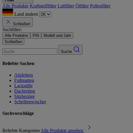
Filter
Alle Produkte
Kraftstofffilter
Luftfilter
Ölfilter
Pollenfilter
Land ändern
Schließen
Suchfilter:
Alle Produkte
FIN
Modell und Jahr
Schließen
Suche
Beliebte Suchen
Alufelgen
Fußmatten
Lackstifte
Dachreling
Sitzbezüge
Scheibenwischer
Suchvorschläge
Beliebte Kategorien
Alle Produkte ansehen