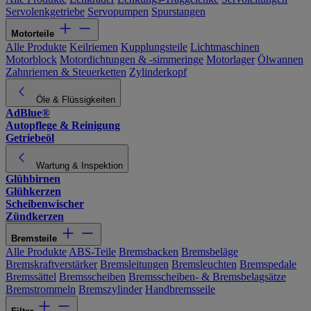
Servolenkgetriebe
Servopumpen
Spurstangen
Motorteile
Alle Produkte
Keilriemen
Kupplungsteile
Lichtmaschinen
Motorblock
Motordichtungen & -simmeringe
Motorlager
Ölwannen
Zahnriemen & Steuerketten
Zylinderkopf
Öle & Flüssigkeiten
AdBlue®
Autopflege & Reinigung
Getriebeöl
Wartung & Inspektion
Glühbirnen
Glühkerzen
Scheibenwischer
Zündkerzen
Bremsteile
Alle Produkte
ABS-Teile
Bremsbacken
Bremsbeläge
Bremskraftverstärker
Bremsleitungen
Bremsleuchten
Bremspedale
Bremssättel
Bremsscheiben
Bremsscheiben- & Bremsbelagsätze
Bremstrommeln
Bremszylinder
Handbremsseile