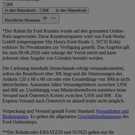
7,00€
In den Warenkorb -
7,00€
In den Warenkorb
Rechtliche Hinweise
*Der Rabatt für Ford Kunden wurde auf den genannten Online-
Preis angewendet. Diese Kundenersparnis wird von Ford-Werke
GmbH (eingetragener Sitz Henry-Ford-Straße 1, 50735 Köln)
exklusiv für Privatkunden zur Verfügung gestellt. Das Angebot gilt
bis zum 09.08.2026 oder solange der Vorrat reicht und kann
jederzeit ohne Angabe von Gründen beendet werden.
Die Lieferung innerhalb Deutschlands erfolgt versandkostenfrei,
sofern der Bestellwert über 30€ liegt und die Abmessungen des
Artikels 120 x 60 x 60 cm oder eine Gesamtlänge von 300cm nicht
überschreiten. Ansonsten fallen Versandgebühren zwischen 3,95€
und 80€ an. Unabhängig vom Mindestbestellwert entstehen beim
Versand nach Österreich Kosten zwischen 5,95€ und 80€ . Ein
Express-Versand nach Österreich ist aktuell leider nicht möglich.
Verpackung und Versand gemäß Fords Standard
Versandraten und
Bedingungen
. Es gelten die allgemeine
Geschäftsbedingungen
des
Ford Onlineshops.
**Die Rabattcodes ERSATZ20 und SUN25 gelten nur für