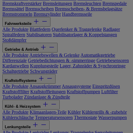
Bremskraftverstärker
Bremsleitungen
Bremsleuchten
Bremspedale
Bremssättel
Bremsscheiben
Bremsscheiben- & Bremsbelagsätze
Bremstrommeln
Bremszylinder
Handbremsseile
Fahrwerksteile
Alle Produkte
Blattfedern
Querlenker & Traggelenke
Radlager
Spiralfedern
Stabilisatoren
Stabilisatorlager & Koppelstangen
Stoßdämpfer
Getriebe & Antrieb
Alle Produkte
Antriebswellen & Gelenke
Automatikgetriebe
Differenziale
Getriebedichtungen & -simmerringe
Getriebesensoren
Kardanwellen
Kupplungsteile
Lager, Zahnräder & Synchronringe
Schaltgetriebe
Schwungräder
Kraftstoffsysteme
Alle Produkte
Ansaugkrümmer
Ansaugsysteme
Einspritzdüsen
Kraftstofffilter
Kraftstoffleitungen
Kraftstoffpumpen
Luftfilter
Turbolader
Zündanlage & Zündteile
Kühl- & Heizsystem
Alle Produkte
Klimaanlagen-Teile
Kühler
Kühlergrills & -zubehör
Kühlerschläuche
Temperatursensoren
Thermostate
Wasserpumpen
Lenkungsteile
Alle Produkte
Lenkräder
Lenkungs-Traggelenke
Servoleitungen