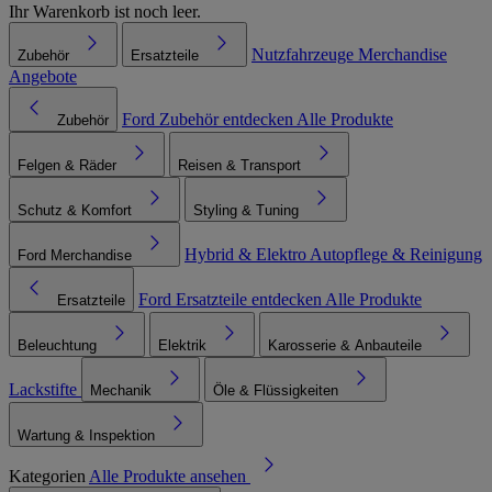
Ihr Warenkorb ist noch leer.
Nutzfahrzeuge
Merchandise
Zubehör
Ersatzteile
Angebote
Ford Zubehör entdecken
Alle Produkte
Zubehör
Felgen & Räder
Reisen & Transport
Schutz & Komfort
Styling & Tuning
Hybrid & Elektro
Autopflege & Reinigung
Ford Merchandise
Ford Ersatzteile entdecken
Alle Produkte
Ersatzteile
Beleuchtung
Elektrik
Karosserie & Anbauteile
Lackstifte
Mechanik
Öle & Flüssigkeiten
Wartung & Inspektion
Kategorien
Alle Produkte ansehen