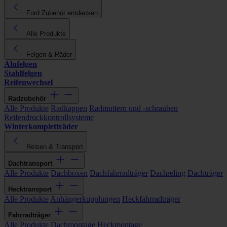
Ford Zubehör entdecken
Alle Produkte
Felgen & Räder
Alufelgen
Stahlfelgen
Reifenwechsel
Radzubehör
Alle Produkte
Radkappen
Radmuttern und -schrauben
Reifendruckkontrollsysteme
Winterkompletträder
Reisen & Transport
Dachtransport
Alle Produkte
Dachboxen
Dachfahrradträger
Dachreling
Dachträger
Hecktransport
Alle Produkte
Anhängerkupplungen
Heckfahrradträger
Fahrradträger
Alle Produkte
Dachmontage
Heckmontage