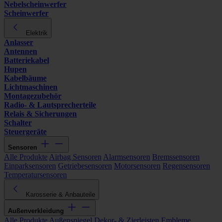
Nebelscheinwerfer
Scheinwerfer
Elektrik
Anlasser
Antennen
Batteriekabel
Hupen
Kabelbäume
Lichtmaschinen
Montagezubehör
Radio- & Lautsprecherteile
Relais & Sicherungen
Schalter
Steuergeräte
Sensoren
Alle Produkte
Airbag Sensoren
Alarmsensoren
Bremssensoren
Einparksensoren
Getriebesensoren
Motorsensoren
Regensensoren
Temperatursensoren
Karosserie & Anbauteile
Außenverkleidung
Alle Produkte
Außenspiegel
Dekor- & Zierleisten
Embleme