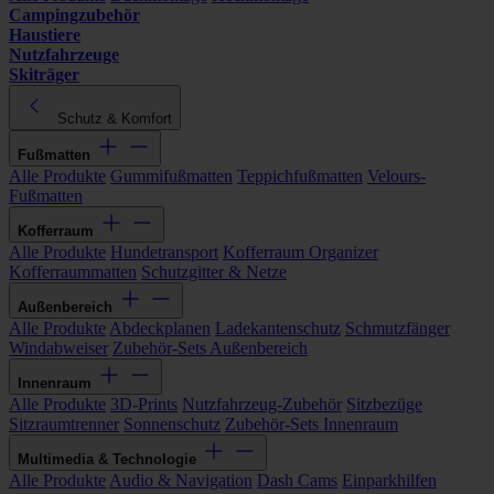
Campingzubehör
Haustiere
Nutzfahrzeuge
Skiträger
Schutz & Komfort
Fußmatten
Alle Produkte
Gummifußmatten
Teppichfußmatten
Velours-
Fußmatten
Kofferraum
Alle Produkte
Hundetransport
Kofferraum Organizer
Kofferraummatten
Schutzgitter & Netze
Außenbereich
Alle Produkte
Abdeckplanen
Ladekantenschutz
Schmutzfänger
Windabweiser
Zubehör-Sets Außenbereich
Innenraum
Alle Produkte
3D-Prints
Nutzfahrzeug-Zubehör
Sitzbezüge
Sitzraumtrenner
Sonnenschutz
Zubehör-Sets Innenraum
Multimedia & Technologie
Alle Produkte
Audio & Navigation
Dash Cams
Einparkhilfen