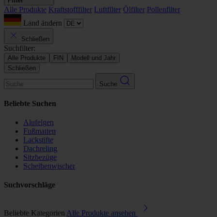
Filter
Alle Produkte
Kraftstofffilter
Luftfilter
Ölfilter
Pollenfilter
Land ändern
Schließen
Suchfilter:
Alle Produkte
FIN
Modell und Jahr
Schließen
Suche
Beliebte Suchen
Alufelgen
Fußmatten
Lackstifte
Dachreling
Sitzbezüge
Scheibenwischer
Suchvorschläge
Beliebte Kategorien
Alle Produkte ansehen