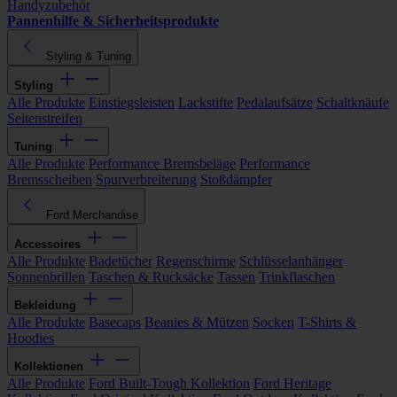
Handyzubehör
Pannenhilfe & Sicherheitsprodukte
Styling & Tuning
Styling
Alle Produkte
Einstiegsleisten
Lackstifte
Pedalaufsätze
Schaltknäufe
Seitenstreifen
Tuning
Alle Produkte
Performance Bremsbeläge
Performance
Bremsscheiben
Spurverbreiterung
Stoßdämpfer
Ford Merchandise
Accessoires
Alle Produkte
Badetücher
Regenschirme
Schlüsselanhänger
Sonnenbrillen
Taschen & Rucksäcke
Tassen
Trinkflaschen
Bekleidung
Alle Produkte
Basecaps
Beanies & Mützen
Socken
T-Shirts &
Hoodies
Kollektionen
Alle Produkte
Ford Built-Tough Kollektion
Ford Heritage