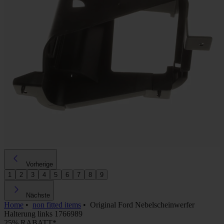
Vorherige
1
2
3
4
5
6
7
8
9
Nächste
Home
•
non fitted items
•
Original Ford Nebelscheinwerfer
Halterung links 1766989
25% RABATT*