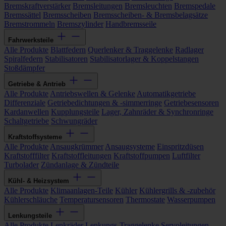
Bremskraftverstärker
Bremsleitungen
Bremsleuchten
Bremspedale
Bremssättel
Bremsscheiben
Bremsscheiben- & Bremsbelagsätze
Bremstrommeln
Bremszylinder
Handbremsseile
Fahrwerksteile
Alle Produkte
Blattfedern
Querlenker & Traggelenke
Radlager
Spiralfedern
Stabilisatoren
Stabilisatorlager & Koppelstangen
Stoßdämpfer
Getriebe & Antrieb
Alle Produkte
Antriebswellen & Gelenke
Automatikgetriebe
Differenziale
Getriebedichtungen & -simmerringe
Getriebesensoren
Kardanwellen
Kupplungsteile
Lager, Zahnräder & Synchronringe
Schaltgetriebe
Schwungräder
Kraftstoffsysteme
Alle Produkte
Ansaugkrümmer
Ansaugsysteme
Einspritzdüsen
Kraftstofffilter
Kraftstoffleitungen
Kraftstoffpumpen
Luftfilter
Turbolader
Zündanlage & Zündteile
Kühl- & Heizsystem
Alle Produkte
Klimaanlagen-Teile
Kühler
Kühlergrills & -zubehör
Kühlerschläuche
Temperatursensoren
Thermostate
Wasserpumpen
Lenkungsteile
Alle Produkte
Lenkräder
Lenkungs-Traggelenke
Servoleitungen