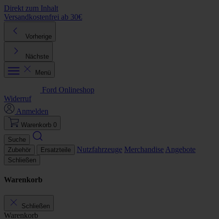
Direkt zum Inhalt
Versandkostenfrei ab 30€
K
Vorherige
Nächste
Menü
Ford Onlineshop
Widerruf
Anmelden
Warenkorb
0
Suche
Nutzfahrzeuge
Merchandise
Angebote
Zubehör
Ersatzteile
Schließen
Warenkorb
Schließen
Warenkorb