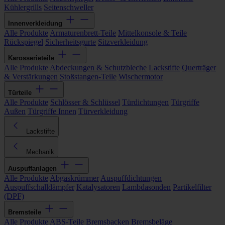
Kühlergrills
Seitenschweller
Innenverkleidung
Alle Produkte
Armaturenbrett-Teile
Mittelkonsole & Teile
Rückspiegel
Sicherheitsgurte
Sitzverkleidung
Karosserieteile
Alle Produkte
Abdeckungen & Schutzbleche
Lackstifte
Querträger
& Verstärkungen
Stoßstangen-Teile
Wischermotor
Türteile
Alle Produkte
Schlösser & Schlüssel
Türdichtungen
Türgriffe
Außen
Türgriffe Innen
Türverkleidung
Lackstifte
Mechanik
Auspuffanlagen
Alle Produkte
Abgaskrümmer
Auspuffdichtungen
Auspuffschalldämpfer
Katalysatoren
Lambdasonden
Partikelfilter
(DPF)
Bremsteile
Alle Produkte
ABS-Teile
Bremsbacken
Bremsbeläge