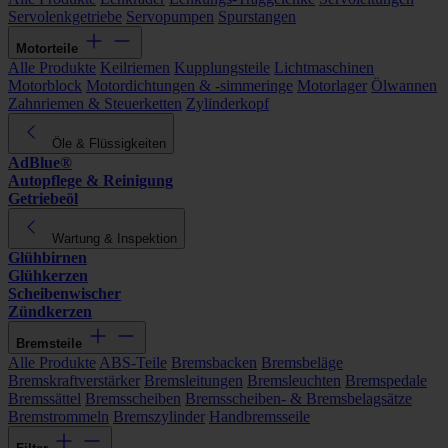
Servolenkgetriebe
Servopumpen
Spurstangen
Motorteile
Alle Produkte
Keilriemen
Kupplungsteile
Lichtmaschinen
Motorblock
Motordichtungen & -simmeringe
Motorlager
Ölwannen
Zahnriemen & Steuerketten
Zylinderkopf
Öle & Flüssigkeiten
AdBlue®
Autopflege & Reinigung
Getriebeöl
Wartung & Inspektion
Glühbirnen
Glühkerzen
Scheibenwischer
Zündkerzen
Bremsteile
Alle Produkte
ABS-Teile
Bremsbacken
Bremsbeläge
Bremskraftverstärker
Bremsleitungen
Bremsleuchten
Bremspedale
Bremssättel
Bremsscheiben
Bremsscheiben- & Bremsbelagsätze
Bremstrommeln
Bremszylinder
Handbremsseile