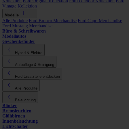
Kollektion
Ford Original Kollektion
Ford Outdoor Kollektion
Ford
Vintage Kollektion
Modelle
Alle Produkte
Ford Bronco Merchandise
Ford Capri Merchandise
Ford Mustang Merchandise
Büro & Schreibwaren
Modellautos
Geschenkefinder
Hybrid & Elektro
Autopflege & Reinigung
Ford Ersatzteile entdecken
Alle Produkte
Beleuchtung
Blinker
Bremsleuchten
Glühbirnen
Innenbeleuchtung
Lichtschalter