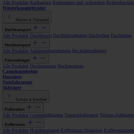
Alle Produkte
Radkappen
Radmuttern und -schrauben
Reifendruckko
Winterkompletträder
Reisen & Transport
Dachtransport
Alle Produkte
Dachboxen
Dachfahrradträger
Dachreling
Dachträger
Hecktransport
Alle Produkte
Anhängerkupplungen
Heckfahrradträger
Fahrradträger
Alle Produkte
Dachmontage
Heckmontage
Campingzubehör
Haustiere
Nutzfahrzeuge
Skiträger
Schutz & Komfort
Fußmatten
Alle Produkte
Gummifußmatten
Teppichfußmatten
Velours-Fußmatte
Kofferraum
Alle Produkte
Hundetransport
Kofferraum Organizer
Kofferraummat