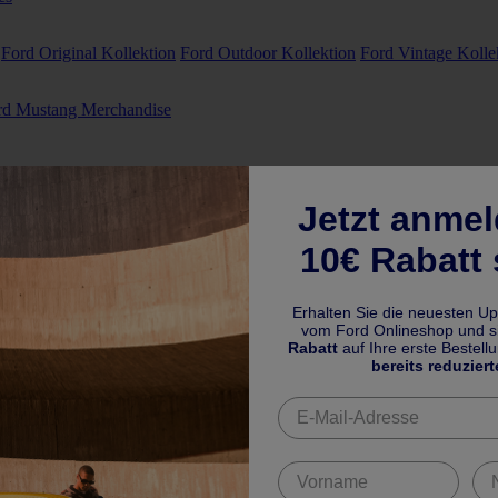
Ford Original Kollektion
Ford Outdoor Kollektion
Ford Vintage Kolle
rd Mustang Merchandise
Jetzt anme
10€ Rabatt 
Erhalten Sie die neuesten U
vom Ford Onlineshop und si
Rabatt
auf Ihre erste Bestell
bereits reduziert