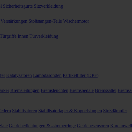
l
Sicherheitsgurte
Sitzverkleidung
 Verstärkungen
Stoßstangen-Teile
Wischermotor
Türgriffe Innen
Türverkleidung
fer
Katalysatoren
Lambdasonden
Partikelfilter (DPF)
ärker
Bremsleitungen
Bremsleuchten
Bremspedale
Bremssättel
Bremss
federn
Stabilisatoren
Stabilisatorlager & Koppelstangen
Stoßdämpfer
ziale
Getriebedichtungen & -simmerringe
Getriebesensoren
Kardanwel