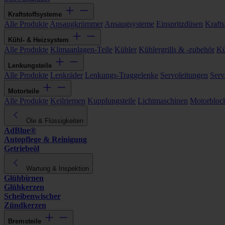
Kraftstoffsysteme
Alle Produkte
Ansaugkrümmer
Ansaugsysteme
Einspritzdüsen
Kraftst
Kühl- & Heizsystem
Alle Produkte
Klimaanlagen-Teile
Kühler
Kühlergrills & -zubehör
Kü
Lenkungsteile
Alle Produkte
Lenkräder
Lenkungs-Traggelenke
Servoleitungen
Serv
Motorteile
Alle Produkte
Keilriemen
Kupplungsteile
Lichtmaschinen
Motorbloc
Öle & Flüssigkeiten
AdBlue®
Autopflege & Reinigung
Getriebeöl
Wartung & Inspektion
Glühbirnen
Glühkerzen
Scheibenwischer
Zündkerzen
Bremsteile