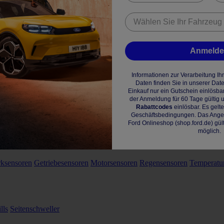
Anmeld
Informationen zur Verarbeitung I
Daten finden Sie in unserer Dat
Einkauf nur ein Gutschein einlösba
der Anmeldung für 60 Tage gültig u
Rabattcodes
einlösbar. Es gelt
Geschäftsbedingungen. Das Angebo
Ford Onlineshop (shop.ford.de) gül
möglich.
rksensoren
Getriebesensoren
Motorsensoren
Regensensoren
Temperatu
lls
Seitenschweller