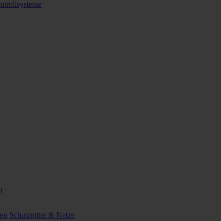
ntrollsysteme
n
ten
Schutzgitter & Netze