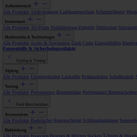
Außenbereich
Alle Produkte
Abdeckplanen
Ladekantenschutz
Schmutzfänger
Wind
Innenraum
Alle Produkte
3D-Prints
Nutzfahrzeug-Zubehör
Sitzbezüge
Sitzraumt
Multimedia & Technologie
Alle Produkte
Audio & Navigation
Dash Cams
Einparkhilfen
Handyz
Pannenhilfe & Sicherheitsprodukte
Styling & Tuning
Styling
Alle Produkte
Einstiegsleisten
Lackstifte
Pedalaufsätze
Schaltknäufe
Tuning
Alle Produkte
Performance Bremsbeläge
Performance Bremsscheibe
Ford Merchandise
Accessoires
Alle Produkte
Badetücher
Regenschirme
Schlüsselanhänger
Sonnenbr
Bekleidung
Alle Produkte
Basecaps
Beanies & Mützen
Socken
T-Shirts & Hoodi