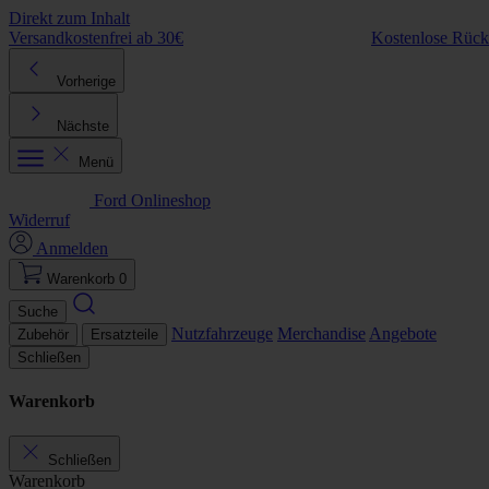
Direkt zum Inhalt
Versandkostenfrei ab 30€
Kostenlose Rüc
Vorherige
Nächste
Menü
Ford Onlineshop
Widerruf
Anmelden
Warenkorb
0
Suche
Nutzfahrzeuge
Merchandise
Angebote
Zubehör
Ersatzteile
Schließen
Warenkorb
Schließen
Warenkorb