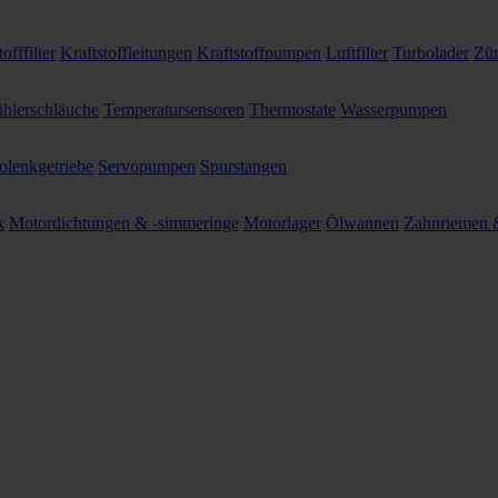
offfilter
Kraftstoffleitungen
Kraftstoffpumpen
Luftfilter
Turbolader
Zün
hlerschläuche
Temperatursensoren
Thermostate
Wasserpumpen
olenkgetriebe
Servopumpen
Spurstangen
k
Motordichtungen & -simmeringe
Motorlager
Ölwannen
Zahnriemen &