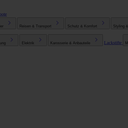
bote
er
Reisen & Transport
Schutz & Komfort
Styling 
Lackstifte
tung
Elektrik
Karosserie & Anbauteile
M