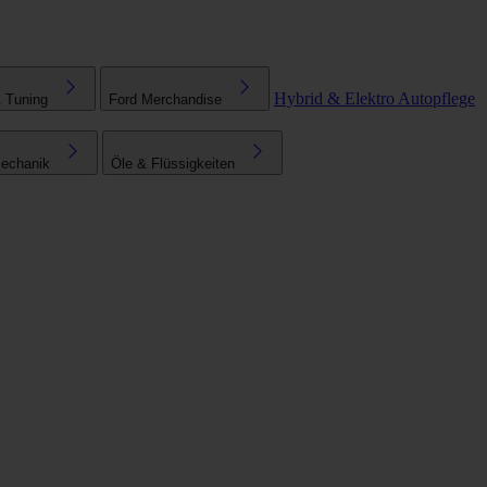
Hybrid & Elektro
Autopflege
& Tuning
Ford Merchandise
echanik
Öle & Flüssigkeiten