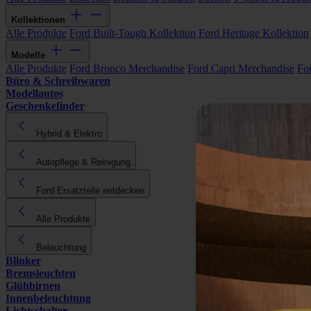
Kollektionen
Alle Produkte
Ford Built-Tough Kollektion
Ford Heritage Kollektion
Modelle
Alle Produkte
Ford Bronco Merchandise
Ford Capri Merchandise
Fo
Büro & Schreibwaren
Modellautos
Geschenkefinder
Hybrid & Elektro
Autopflege & Reinigung
Ford Ersatzteile entdecken
Alle Produkte
Beleuchtung
Blinker
Bremsleuchten
Glühbirnen
Innenbeleuchtung
Lichtschalter