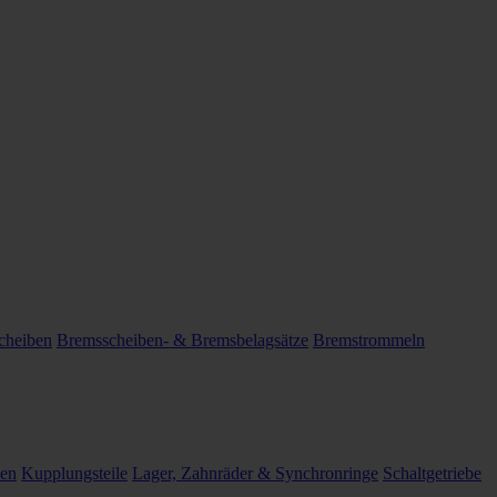
cheiben
Bremsscheiben- & Bremsbelagsätze
Bremstrommeln
len
Kupplungsteile
Lager, Zahnräder & Synchronringe
Schaltgetriebe