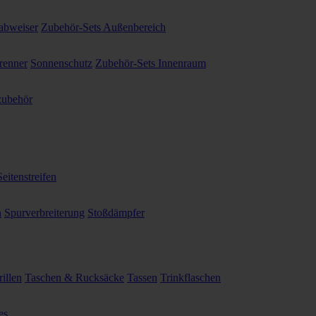
abweiser
Zubehör-Sets Außenbereich
renner
Sonnenschutz
Zubehör-Sets Innenraum
ubehör
Seitenstreifen
n
Spurverbreiterung
Stoßdämpfer
illen
Taschen & Rucksäcke
Tassen
Trinkflaschen
es