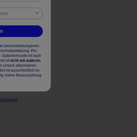
en
hrer personenbezogenen
enschutzerklärung. Pro
r. Gutscheincode ist nach
nd ist
nicht mit anderen
en unsere allgemeinen
t ist ausschließlich im
tig. Keine Barauszahlung
rsensoren