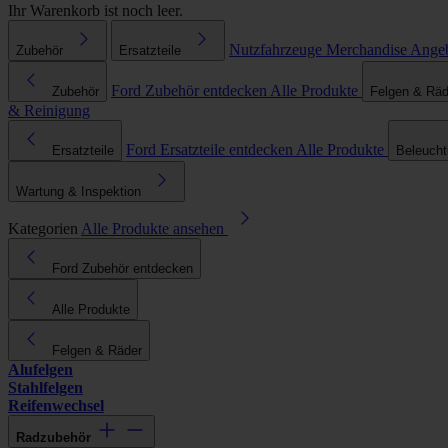
Ihr Warenkorb ist noch leer.
Nutzfahrzeuge
Merchandise
Ange
Zubehör
Ersatzteile
Ford Zubehör entdecken
Alle Produkte
Zubehör
Felgen & Räd
& Reinigung
Ford Ersatzteile entdecken
Alle Produkte
Ersatzteile
Beleuch
Wartung & Inspektion
Kategorien
Alle Produkte ansehen
Ford Zubehör entdecken
Alle Produkte
Felgen & Räder
Alufelgen
Stahlfelgen
Reifenwechsel
Radzubehör