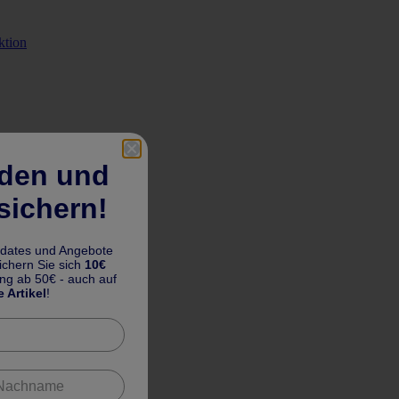
ktion
lden und
sichern!
pdates und Angebote
chern Sie sich
10€
ung ab 50€ - auch auf
e Artikel
!