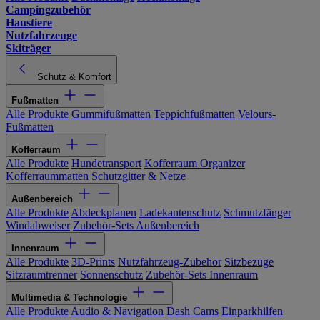
Campingzubehör
Haustiere
Nutzfahrzeuge
Skiträger
Schutz & Komfort
Fußmatten
Alle Produkte
Gummifußmatten
Teppichfußmatten
Velours-
Fußmatten
Kofferraum
Alle Produkte
Hundetransport
Kofferraum Organizer
Kofferraummatten
Schutzgitter & Netze
Außenbereich
Alle Produkte
Abdeckplanen
Ladekantenschutz
Schmutzfänger
Windabweiser
Zubehör-Sets Außenbereich
Innenraum
Alle Produkte
3D-Prints
Nutzfahrzeug-Zubehör
Sitzbezüge
Sitzraumtrenner
Sonnenschutz
Zubehör-Sets Innenraum
Multimedia & Technologie
Alle Produkte
Audio & Navigation
Dash Cams
Einparkhilfen