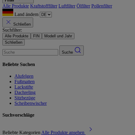
Filter
Alle Produkte
Kraftstofffilter
Luftfilter
Ölfilter
Pollenfilter
Land ändern
Schließen
Suchfilter:
Alle Produkte
FIN
Modell und Jahr
Schließen
Suche
Beliebte Suchen
Alufelgen
Fußmatten
Lackstifte
Dachreling
Sitzbezüge
Scheibenwischer
Suchvorschläge
Beliebte Kategorien
Alle Produkte ansehen