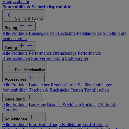
Handyzubehör
Pannenhilfe & Sicherheitsprodukte
Styling & Tuning
Styling
Alle Produkte
Einstiegsleisten
Lackstifte
Pedalaufsätze
Schaltknäufe
Seitenstreifen
Tuning
Alle Produkte
Performance Bremsbeläge
Performance
Bremsscheiben
Spurverbreiterung
Stoßdämpfer
Ford Merchandise
Accessoires
Alle Produkte
Badetücher
Regenschirme
Schlüsselanhänger
Sonnenbrillen
Taschen & Rucksäcke
Tassen
Trinkflaschen
Bekleidung
Alle Produkte
Basecaps
Beanies & Mützen
Socken
T-Shirts &
Hoodies
Kollektionen
Alle Produkte
Ford Built-Tough Kollektion
Ford Heritage