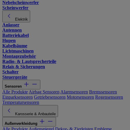
Nebelscheinwerfer
Scheinwerfer
Elektrik
Anlasser
Antennen
Batteriekabel
Hupen
Kabelbäume
Lichtmaschinen
Montagezubehör
Radio- & Lautsprecherteile
Relais & Sicherungen
Schalter
Steuergeräte
Sensoren
Alle Produkte
Airbag Sensoren
Alarmsensoren
Bremssensoren
Einparksensoren
Getriebesensoren
Motorsensoren
Regensensoren
Temperatursensoren
Karosserie & Anbauteile
Außenverkleidung
Alle Produkte
Außenspiegel
Dekor- & Zierleisten
Embleme