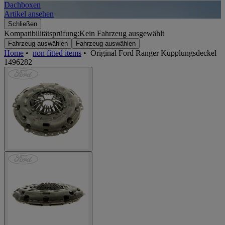
Dachboxen
A
Artikel ansehen
A
Schließen
Kompatibilitätsprüfung:
Kein Fahrzeug ausgewählt
Fahrzeug auswählen
Fahrzeug auswählen
Home
•
non fitted items
•
Original Ford Ranger Kupplungsdeckel
1496282