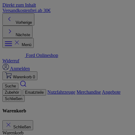
Direkt zum Inhalt
Versandkostenfrei ab 30€
K
Vorherige
Nächste
Menü
Ford Onlineshop
Widerruf
Anmelden
Warenkorb
0
Suche
Nutzfahrzeuge
Merchandise
Angebote
Zubehör
Ersatzteile
Schließen
Warenkorb
Schließen
Warenkorb