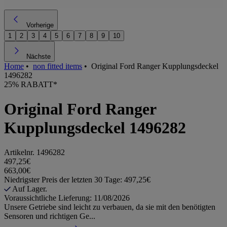
Vorherige
1
2
3
4
5
6
7
8
9
10
Nächste
Home
•
non fitted items
•
Original Ford Ranger Kupplungsdeckel
1496282
25% RABATT*
Original Ford Ranger
Kupplungsdeckel 1496282
Artikelnr.
1496282
497,25€
663,00€
Niedrigster Preis der letzten 30 Tage: 497,25€
Auf Lager.
Voraussichtliche Lieferung: 11/08/2026
Unsere Getriebe sind leicht zu verbauen, da sie mit den benötigten
Sensoren und richtigen Ge...