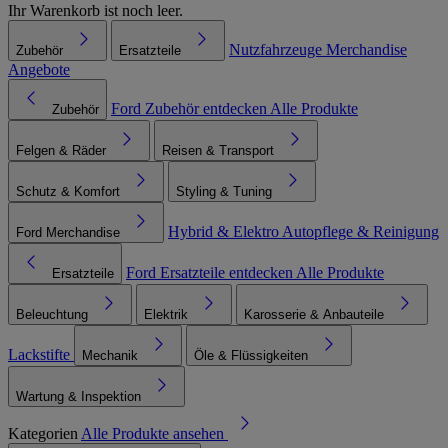
Ihr Warenkorb ist noch leer.
Nutzfahrzeuge
Merchandise
Zubehör
Ersatzteile
Angebote
Ford Zubehör entdecken
Alle Produkte
Zubehör
Felgen & Räder
Reisen & Transport
Schutz & Komfort
Styling & Tuning
Hybrid & Elektro
Autopflege & Reinigung
Ford Merchandise
Ford Ersatzteile entdecken
Alle Produkte
Ersatzteile
Beleuchtung
Elektrik
Karosserie & Anbauteile
Lackstifte
Mechanik
Öle & Flüssigkeiten
Wartung & Inspektion
Kategorien
Alle Produkte ansehen