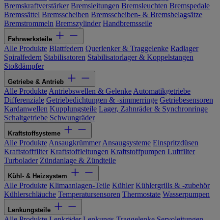
Bremskraftverstärker
Bremsleitungen
Bremsleuchten
Bremspedale
Bremssättel
Bremsscheiben
Bremsscheiben- & Bremsbelagsätze
Bremstrommeln
Bremszylinder
Handbremsseile
Fahrwerksteile
Alle Produkte
Blattfedern
Querlenker & Traggelenke
Radlager
Spiralfedern
Stabilisatoren
Stabilisatorlager & Koppelstangen
Stoßdämpfer
Getriebe & Antrieb
Alle Produkte
Antriebswellen & Gelenke
Automatikgetriebe
Differenziale
Getriebedichtungen & -simmerringe
Getriebesensoren
Kardanwellen
Kupplungsteile
Lager, Zahnräder & Synchronringe
Schaltgetriebe
Schwungräder
Kraftstoffsysteme
Alle Produkte
Ansaugkrümmer
Ansaugsysteme
Einspritzdüsen
Kraftstofffilter
Kraftstoffleitungen
Kraftstoffpumpen
Luftfilter
Turbolader
Zündanlage & Zündteile
Kühl- & Heizsystem
Alle Produkte
Klimaanlagen-Teile
Kühler
Kühlergrills & -zubehör
Kühlerschläuche
Temperatursensoren
Thermostate
Wasserpumpen
Lenkungsteile
Alle Produkte
Lenkräder
Lenkungs-Traggelenke
Servoleitungen