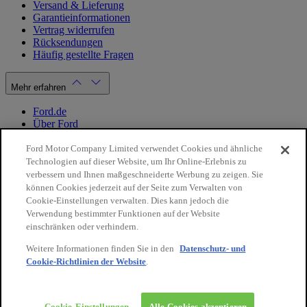
Versand & Lieferung
Garantieinformationen
Vertrag widerrufen
Rücksendungen
Häufig gestellte Fragen
Mehr erfahren
Ford.de
Über Ford
Cookie Richtlinien
Datenschutzbestimmungen
Ford Motor Company Limited verwendet Cookies und ähnliche
Impressum
Technologien auf dieser Website, um Ihr Online-Erlebnis zu
verbessern und Ihnen maßgeschneiderte Werbung zu zeigen. Sie
können Cookies jederzeit auf der Seite zum Verwalten von
Mein Konto
Cookie-Einstellungen verwalten. Dies kann jedoch die
Verwendung bestimmter Funktionen auf der Website
Login / Registrierung
einschränken oder verhindern.
Meine Bestellungen
Weitere Informationen finden Sie in den
Datenschutz- und
Land ändern
Cookie-Richtlinien der Website
.
10€
auf Ihre
Facebook
X
Instagram
Youtube
LinkedIn
nächste
Bestellung
© 2026 Ford-Werke-GmbH
Ford Onlineshop
Cookie-Einstellungen
Alle Cookies akzeptieren