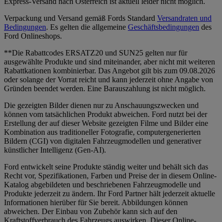
Express-Versand nach Österreich ist aktuell leider nicht möglich.
Verpackung und Versand gemäß Fords Standard
Versandraten und
Bedingungen
. Es gelten die allgemeine
Geschäftsbedingungen
des
Ford Onlineshops.
**Die Rabattcodes ERSATZ20 und SUN25 gelten nur für
ausgewählte Produkte und sind miteinander, aber nicht mit weiteren
Rabattkationen kombinierbar. Das Angebot gilt bis zum 09.08.2026
oder solange der Vorrat reicht und kann jederzeit ohne Angabe von
Gründen beendet werden. Eine Barauszahlung ist nicht möglich.
Die gezeigten Bilder dienen nur zu Anschauungszwecken und
können vom tatsächlichen Produkt abweichen. Ford nutzt bei der
Erstellung der auf dieser Website gezeigten Filme und Bilder eine
Kombination aus traditioneller Fotografie, computergenerierten
Bildern (CGI) von digitalen Fahrzeugmodellen und generativer
künstlicher Intelligenz (Gen-AI).
Ford entwickelt seine Produkte ständig weiter und behält sich das
Recht vor, Spezifikationen, Farben und Preise der in diesem Online-
Katalog abgebildeten und beschriebenen Fahrzeugmodelle und
Produkte jederzeit zu ändern. Ihr Ford Partner hält jederzeit aktuelle
Informationen hierüber für Sie bereit. Abbildungen können
abweichen. Der Einbau von Zubehör kann sich auf den
Kraftstoffverbrauch des Fahrzeugs auswirken. Dieser Online-