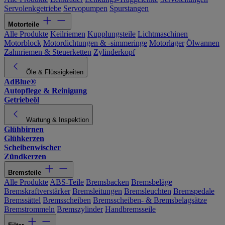
Servolenkgetriebe
Servopumpen
Spurstangen
Motorteile
Alle Produkte
Keilriemen
Kupplungsteile
Lichtmaschinen
Motorblock
Motordichtungen & -simmeringe
Motorlager
Ölwannen
Zahnriemen & Steuerketten
Zylinderkopf
Öle & Flüssigkeiten
AdBlue®
Autopflege & Reinigung
Getriebeöl
Wartung & Inspektion
Glühbirnen
Glühkerzen
Scheibenwischer
Zündkerzen
Bremsteile
Alle Produkte
ABS-Teile
Bremsbacken
Bremsbeläge
Bremskraftverstärker
Bremsleitungen
Bremsleuchten
Bremspedale
Bremssättel
Bremsscheiben
Bremsscheiben- & Bremsbelagsätze
Bremstrommeln
Bremszylinder
Handbremsseile