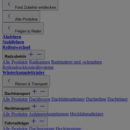
Ford Zubehör entdecken
Alle Produkte
Felgen & Räder
Alufelgen
Stahlfelgen
Reifenwechsel
Radzubehör
Alle Produkte
Radkappen
Radmuttern und -schrauben
Reifendruckkontrollsysteme
Winterkompletträder
Reisen & Transport
Dachtransport
Alle Produkte
Dachboxen
Dachfahrradträger
Dachreling
Dachträger
Hecktransport
Alle Produkte
Anhängerkupplungen
Heckfahrradträger
Fahrradträger
Alle Produkte
Dachmontage
Heckmontage