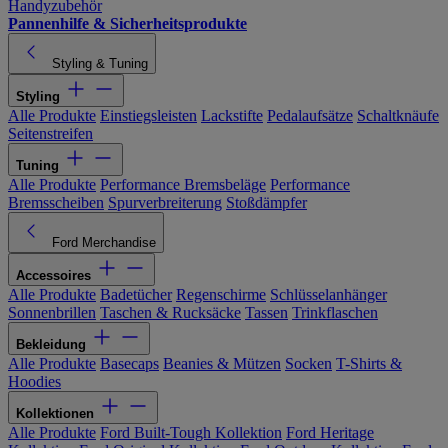
Handyzubehör
Pannenhilfe & Sicherheitsprodukte
Styling & Tuning
Styling
Alle Produkte
Einstiegsleisten
Lackstifte
Pedalaufsätze
Schaltknäufe
Seitenstreifen
Tuning
Alle Produkte
Performance Bremsbeläge
Performance
Bremsscheiben
Spurverbreiterung
Stoßdämpfer
Ford Merchandise
Accessoires
Alle Produkte
Badetücher
Regenschirme
Schlüsselanhänger
Sonnenbrillen
Taschen & Rucksäcke
Tassen
Trinkflaschen
Bekleidung
Alle Produkte
Basecaps
Beanies & Mützen
Socken
T-Shirts &
Hoodies
Kollektionen
Alle Produkte
Ford Built-Tough Kollektion
Ford Heritage