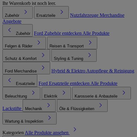
Ihr Warenkorb ist noch leer.
Nutzfahrzeuge
Merchandise
Zubehör
Ersatzteile
Angebote
Ford Zubehör entdecken
Alle Produkte
Zubehör
Felgen & Räder
Reisen & Transport
Schutz & Komfort
Styling & Tuning
Hybrid & Elektro
Autopflege & Reinigung
Ford Merchandise
Ford Ersatzteile entdecken
Alle Produkte
Ersatzteile
Beleuchtung
Elektrik
Karosserie & Anbauteile
Lackstifte
Mechanik
Öle & Flüssigkeiten
Wartung & Inspektion
Kategorien
Alle Produkte ansehen