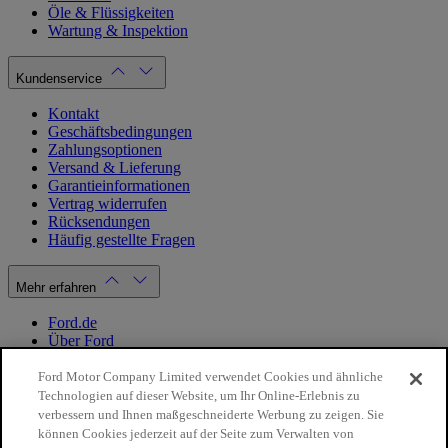
Öle & Flüssigkeiten
Wartung & Inspektion
Kundenservice
Kontakt
Geschäftsbedingungen
Zahlungsoptionen
Versand & Lieferung
Garantieinformationen
Vertrag widerrufen
Rücksendungen
Häufig gestellte Fragen
Mehr erfahren
Ford.de
Über Ford
Cookie Richtlinien
Datenschutzbestimmungen
Ford Motor Company Limited verwendet Cookies und ähnliche
Impressum
Technologien auf dieser Website, um Ihr Online-Erlebnis zu
verbessern und Ihnen maßgeschneiderte Werbung zu zeigen. Sie
können Cookies jederzeit auf der Seite zum Verwalten von
Mein Konto