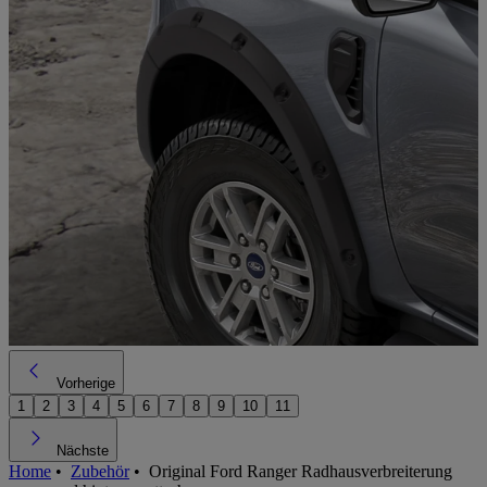
Vorherige
1
2
3
4
5
6
7
8
9
10
11
Nächste
Home
•
Zubehör
•
Original Ford Ranger Radhausverbreiterung