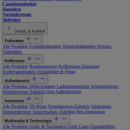
Campingzubehör
Haustiere
Nutzfahrzeuge
Skiträger
Schutz & Komfort
Fußmatten
Alle Produkte
Gummifußmatten
Teppichfußmatten
Velours-
Fußmatten
Kofferraum
Alle Produkte
Hundetransport
Kofferraum Organizer
Kofferraummatten
Schutzgitter & Netze
Außenbereich
Alle Produkte
Abdeckplanen
Ladekantenschutz
Schmutzfänger
Windabweiser
Zubehör-Sets Außenbereich
Innenraum
Alle Produkte
3D-Prints
Nutzfahrzeug-Zubehör
Sitzbezüge
Sitzraumtrenner
Sonnenschutz
Zubehör-Sets Innenraum
Multimedia & Technologie
Alle Produkte
Audio & Navigation
Dash Cams
Einparkhilfen