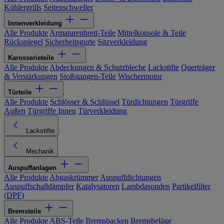
Kühlergrills
Seitenschweller
Innenverkleidung
Alle Produkte
Armaturenbrett-Teile
Mittelkonsole & Teile
Rückspiegel
Sicherheitsgurte
Sitzverkleidung
Karosserieteile
Alle Produkte
Abdeckungen & Schutzbleche
Lackstifte
Querträger
& Verstärkungen
Stoßstangen-Teile
Wischermotor
Türteile
Alle Produkte
Schlösser & Schlüssel
Türdichtungen
Türgriffe
Außen
Türgriffe Innen
Türverkleidung
Lackstifte
Mechanik
Auspuffanlagen
Alle Produkte
Abgaskrümmer
Auspuffdichtungen
Auspuffschalldämpfer
Katalysatoren
Lambdasonden
Partikelfilter
(DPF)
Bremsteile
Alle Produkte
ABS-Teile
Bremsbacken
Bremsbeläge