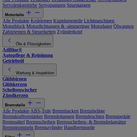
Servolenkgetriebe
Servopumpen
Spurstangen
Motorteile
Alle Produkte
Keilriemen
Kupplungsteile
Lichtmaschinen
Motorblock
Motordichtungen & -simmeringe
Motorlager
Ölwannen
Zahnriemen & Steuerketten
Zylinderkopf
Öle & Flüssigkeiten
AdBlue®
Autopflege & Reinigung
Getriebeöl
Wartung & Inspektion
Glühbirnen
Glühkerzen
Scheibenwischer
Zündkerzen
Bremsteile
Alle Produkte
ABS-Teile
Bremsbacken
Bremsbeläge
Bremskraftverstärker
Bremsleitungen
Bremsleuchten
Bremspedale
Bremssättel
Bremsscheiben
Bremsscheiben- & Bremsbelagsätze
Bremstrommeln
Bremszylinder
Handbremsseile