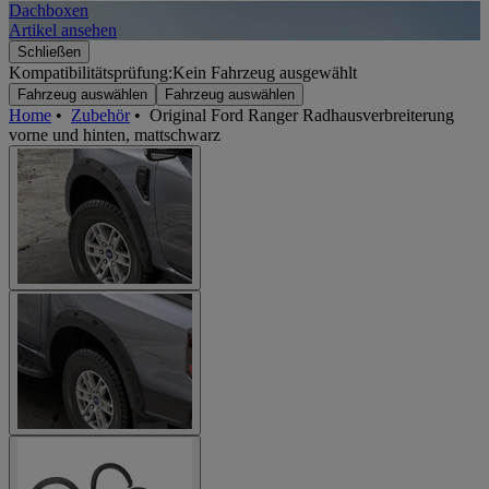
Dachboxen
A
Artikel ansehen
A
Schließen
Kompatibilitätsprüfung:
Kein Fahrzeug ausgewählt
Fahrzeug auswählen
Fahrzeug auswählen
Home
•
Zubehör
•
Original Ford Ranger Radhausverbreiterung
vorne und hinten, mattschwarz