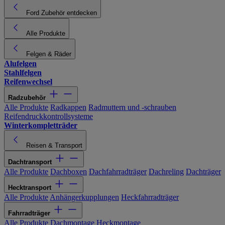
Ford Zubehör entdecken
Alle Produkte
Felgen & Räder
Alufelgen
Stahlfelgen
Reifenwechsel
Radzubehör
Alle Produkte
Radkappen
Radmuttern und -schrauben
Reifendruckkontrollsysteme
Winterkompletträder
Reisen & Transport
Dachtransport
Alle Produkte
Dachboxen
Dachfahrradträger
Dachreling
Dachträger
Hecktransport
Alle Produkte
Anhängerkupplungen
Heckfahrradträger
Fahrradträger
Alle Produkte
Dachmontage
Heckmontage