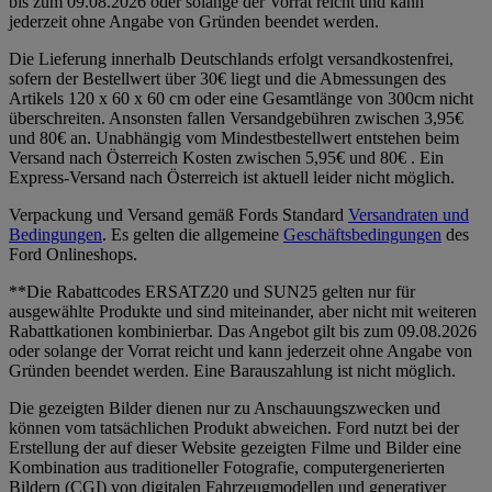
bis zum 09.08.2026 oder solange der Vorrat reicht und kann
jederzeit ohne Angabe von Gründen beendet werden.
Die Lieferung innerhalb Deutschlands erfolgt versandkostenfrei,
sofern der Bestellwert über 30€ liegt und die Abmessungen des
Artikels 120 x 60 x 60 cm oder eine Gesamtlänge von 300cm nicht
überschreiten. Ansonsten fallen Versandgebühren zwischen 3,95€
und 80€ an. Unabhängig vom Mindestbestellwert entstehen beim
Versand nach Österreich Kosten zwischen 5,95€ und 80€ . Ein
Express-Versand nach Österreich ist aktuell leider nicht möglich.
Verpackung und Versand gemäß Fords Standard
Versandraten und
Bedingungen
. Es gelten die allgemeine
Geschäftsbedingungen
des
Ford Onlineshops.
**Die Rabattcodes ERSATZ20 und SUN25 gelten nur für
ausgewählte Produkte und sind miteinander, aber nicht mit weiteren
Rabattkationen kombinierbar. Das Angebot gilt bis zum 09.08.2026
oder solange der Vorrat reicht und kann jederzeit ohne Angabe von
Gründen beendet werden. Eine Barauszahlung ist nicht möglich.
Die gezeigten Bilder dienen nur zu Anschauungszwecken und
können vom tatsächlichen Produkt abweichen. Ford nutzt bei der
Erstellung der auf dieser Website gezeigten Filme und Bilder eine
Kombination aus traditioneller Fotografie, computergenerierten
Bildern (CGI) von digitalen Fahrzeugmodellen und generativer