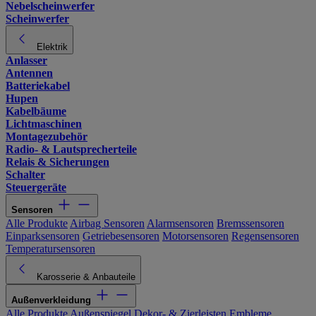
Nebelscheinwerfer
Scheinwerfer
Elektrik
Anlasser
Antennen
Batteriekabel
Hupen
Kabelbäume
Lichtmaschinen
Montagezubehör
Radio- & Lautsprecherteile
Relais & Sicherungen
Schalter
Steuergeräte
Sensoren
Alle Produkte
Airbag Sensoren
Alarmsensoren
Bremssensoren
Einparksensoren
Getriebesensoren
Motorsensoren
Regensensoren
Temperatursensoren
Karosserie & Anbauteile
Außenverkleidung
Alle Produkte
Außenspiegel
Dekor- & Zierleisten
Embleme