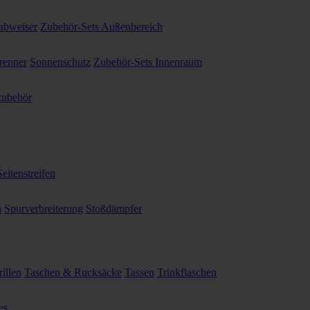
abweiser
Zubehör-Sets Außenbereich
renner
Sonnenschutz
Zubehör-Sets Innenraum
ubehör
Seitenstreifen
n
Spurverbreiterung
Stoßdämpfer
illen
Taschen & Rucksäcke
Tassen
Trinkflaschen
es