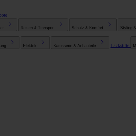
bote
er
Reisen & Transport
Schutz & Komfort
Styling 
Lackstifte
tung
Elektrik
Karosserie & Anbauteile
M