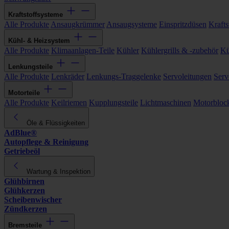
Kraftstoffsysteme
Alle Produkte
Ansaugkrümmer
Ansaugsysteme
Einspritzdüsen
Kraftst
Kühl- & Heizsystem
Alle Produkte
Klimaanlagen-Teile
Kühler
Kühlergrills & -zubehör
Kü
Lenkungsteile
Alle Produkte
Lenkräder
Lenkungs-Traggelenke
Servoleitungen
Serv
Motorteile
Alle Produkte
Keilriemen
Kupplungsteile
Lichtmaschinen
Motorbloc
Öle & Flüssigkeiten
AdBlue®
Autopflege & Reinigung
Getriebeöl
Wartung & Inspektion
Glühbirnen
Glühkerzen
Scheibenwischer
Zündkerzen
Bremsteile