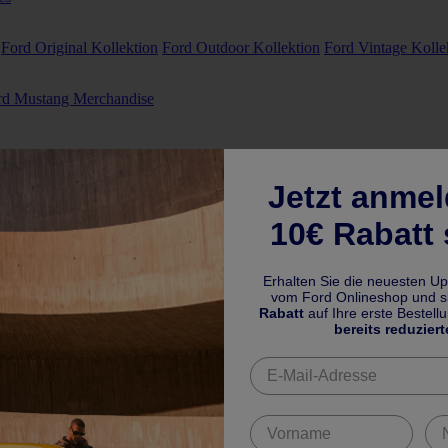
Ford Original Kollektion
Ford Outdoor Kollektion
Ford Vintage Kolle
rd Mustang Merchandise
Jetzt anme
10€ Rabatt 
Erhalten Sie die neuesten U
vom Ford Onlineshop und si
Rabatt
auf Ihre erste Bestell
bereits reduziert