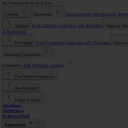
Ihr Warenkorb ist noch leer.
Nutzfahrzeuge
Merchandise
Ange
Zubehör
Ersatzteile
Ford Zubehör entdecken
Alle Produkte
Zubehör
Felgen & Räd
& Reinigung
Ford Ersatzteile entdecken
Alle Produkte
Ersatzteile
Beleuch
Wartung & Inspektion
Kategorien
Alle Produkte ansehen
Ford Zubehör entdecken
Alle Produkte
Felgen & Räder
Alufelgen
Stahlfelgen
Reifenwechsel
Radzubehör