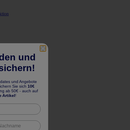
ktion
lden und
sichern!
pdates und Angebote
chern Sie sich
10€
ung ab 50€ - auch auf
e Artikel
!