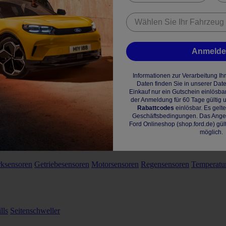
Anmeld
Informationen zur Verarbeitung I
Daten finden Sie in unserer Dat
Einkauf nur ein Gutschein einlösba
der Anmeldung für 60 Tage gültig u
Rabattcodes
einlösbar. Es gelt
Geschäftsbedingungen. Das Angebo
Ford Onlineshop (shop.ford.de) gül
möglich.
rksensoren
Getriebesensoren
Motorsensoren
Regensensoren
Temperatu
lls
Seitenschweller