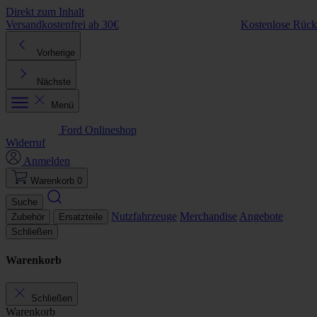
Direkt zum Inhalt
Versandkostenfrei ab 30€
Kostenlose Rüc
Vorherige
Nächste
Menü
Ford Onlineshop
Widerruf
Anmelden
Warenkorb
0
Suche
Nutzfahrzeuge
Merchandise
Angebote
Zubehör
Ersatzteile
Schließen
Warenkorb
Schließen
Warenkorb