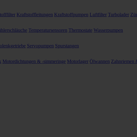
offfilter
Kraftstoffleitungen
Kraftstoffpumpen
Luftfilter
Turbolader
Zün
hlerschläuche
Temperatursensoren
Thermostate
Wasserpumpen
olenkgetriebe
Servopumpen
Spurstangen
k
Motordichtungen & -simmeringe
Motorlager
Ölwannen
Zahnriemen &