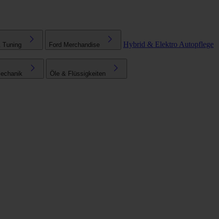
Hybrid & Elektro
Autopflege
& Tuning
Ford Merchandise
echanik
Öle & Flüssigkeiten