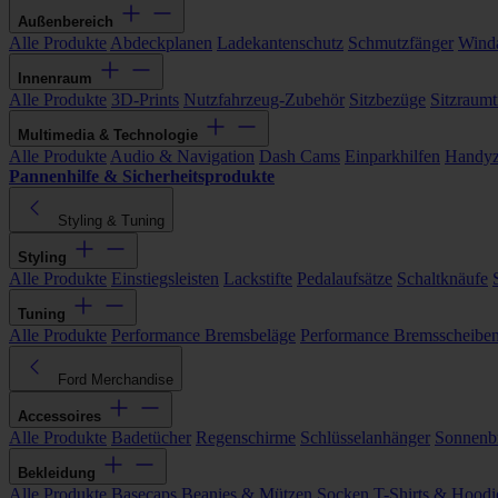
Außenbereich
Alle Produkte
Abdeckplanen
Ladekantenschutz
Schmutzfänger
Wind
Innenraum
Alle Produkte
3D-Prints
Nutzfahrzeug-Zubehör
Sitzbezüge
Sitzraumt
Multimedia & Technologie
Alle Produkte
Audio & Navigation
Dash Cams
Einparkhilfen
Handyz
Pannenhilfe & Sicherheitsprodukte
Styling & Tuning
Styling
Alle Produkte
Einstiegsleisten
Lackstifte
Pedalaufsätze
Schaltknäufe
Tuning
Alle Produkte
Performance Bremsbeläge
Performance Bremsscheibe
Ford Merchandise
Accessoires
Alle Produkte
Badetücher
Regenschirme
Schlüsselanhänger
Sonnenbr
Bekleidung
Alle Produkte
Basecaps
Beanies & Mützen
Socken
T-Shirts & Hoodi