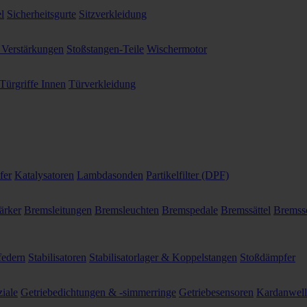
l
Sicherheitsgurte
Sitzverkleidung
 Verstärkungen
Stoßstangen-Teile
Wischermotor
Türgriffe Innen
Türverkleidung
fer
Katalysatoren
Lambdasonden
Partikelfilter (DPF)
ärker
Bremsleitungen
Bremsleuchten
Bremspedale
Bremssättel
Bremss
federn
Stabilisatoren
Stabilisatorlager & Koppelstangen
Stoßdämpfer
ziale
Getriebedichtungen & -simmerringe
Getriebesensoren
Kardanwel