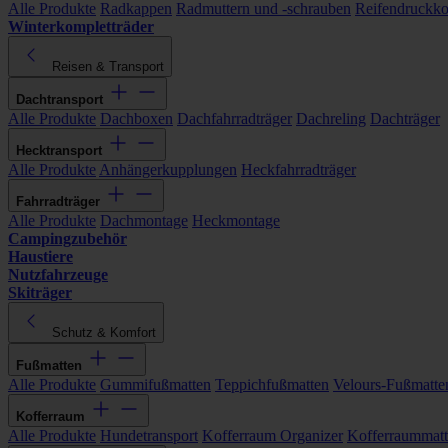
Alle Produkte
Radkappen
Radmuttern und -schrauben
Reifendruckko
Winterkompletträder
Reisen & Transport
Dachtransport
Alle Produkte
Dachboxen
Dachfahrradträger
Dachreling
Dachträger
Hecktransport
Alle Produkte
Anhängerkupplungen
Heckfahrradträger
Fahrradträger
Alle Produkte
Dachmontage
Heckmontage
Campingzubehör
Haustiere
Nutzfahrzeuge
Skiträger
Schutz & Komfort
Fußmatten
Alle Produkte
Gummifußmatten
Teppichfußmatten
Velours-Fußmatte
Kofferraum
Alle Produkte
Hundetransport
Kofferraum Organizer
Kofferraummat