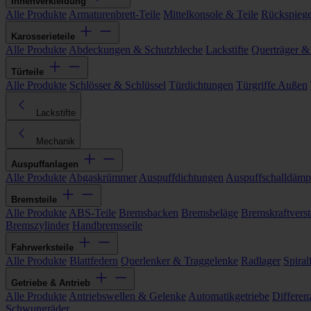
Innenverkleidung
Alle Produkte
Armaturenbrett-Teile
Mittelkonsole & Teile
Rückspiege
Karosserieteile
Alle Produkte
Abdeckungen & Schutzbleche
Lackstifte
Querträger &
Türteile
Alle Produkte
Schlösser & Schlüssel
Türdichtungen
Türgriffe Außen
Lackstifte
Mechanik
Auspuffanlagen
Alle Produkte
Abgaskrümmer
Auspuffdichtungen
Auspuffschalldämp
Bremsteile
Alle Produkte
ABS-Teile
Bremsbacken
Bremsbeläge
Bremskraftverst
Bremszylinder
Handbremsseile
Fahrwerksteile
Alle Produkte
Blattfedern
Querlenker & Traggelenke
Radlager
Spiral
Getriebe & Antrieb
Alle Produkte
Antriebswellen & Gelenke
Automatikgetriebe
Differen
Schwungräder