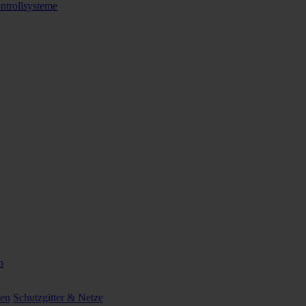
ntrollsysteme
n
ten
Schutzgitter & Netze