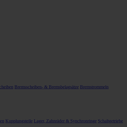
cheiben
Bremsscheiben- & Bremsbelagsätze
Bremstrommeln
len
Kupplungsteile
Lager, Zahnräder & Synchronringe
Schaltgetriebe