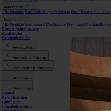
Kollektionen
Alle Produkte
Ford Built-Tough Kollektion
Ford Heritage Kollektion
Modelle
Alle Produkte
Ford Bronco Merchandise
Ford Capri Merchandise
Fo
Büro & Schreibwaren
Modellautos
Geschenkefinder
Hybrid & Elektro
Autopflege & Reinigung
Ford Ersatzteile entdecken
Alle Produkte
Beleuchtung
Blinker
Bremsleuchten
Glühbirnen
Innenbeleuchtung
Lichtschalter