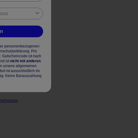
en
hrer personenbezogenen
enschutzerklärung. Pro
r. Gutscheincode ist nach
nd ist
nicht mit anderen
en unsere allgemeinen
t ist ausschließlich im
tig. Keine Barauszahlung
rsensoren