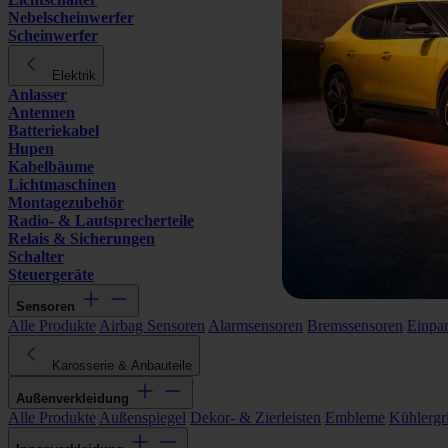
Nebelscheinwerfer
Scheinwerfer
Elektrik
Anlasser
Antennen
Batteriekabel
Hupen
Kabelbäume
Lichtmaschinen
Montagezubehör
Radio- & Lautsprecherteile
Relais & Sicherungen
Schalter
Steuergeräte
Sensoren
Alle Produkte
Airbag Sensoren
Alarmsensoren
Bremssensoren
Einpa
Karosserie & Anbauteile
Außenverkleidung
Alle Produkte
Außenspiegel
Dekor- & Zierleisten
Embleme
Kühlergri