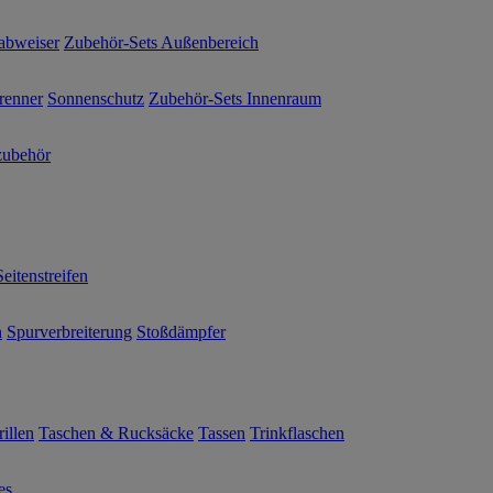
abweiser
Zubehör-Sets Außenbereich
renner
Sonnenschutz
Zubehör-Sets Innenraum
ubehör
Seitenstreifen
n
Spurverbreiterung
Stoßdämpfer
illen
Taschen & Rucksäcke
Tassen
Trinkflaschen
es