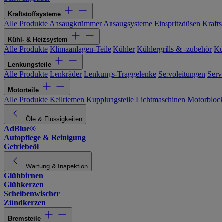
Kraftstoffsysteme
Alle Produkte
Ansaugkrümmer
Ansaugsysteme
Einspritzdüsen
Kraftst
Kühl- & Heizsystem
Alle Produkte
Klimaanlagen-Teile
Kühler
Kühlergrills & -zubehör
Kü
Lenkungsteile
Alle Produkte
Lenkräder
Lenkungs-Traggelenke
Servoleitungen
Serv
Motorteile
Alle Produkte
Keilriemen
Kupplungsteile
Lichtmaschinen
Motorbloc
Öle & Flüssigkeiten
AdBlue®
Autopflege & Reinigung
Getriebeöl
Wartung & Inspektion
Glühbirnen
Glühkerzen
Scheibenwischer
Zündkerzen
Bremsteile