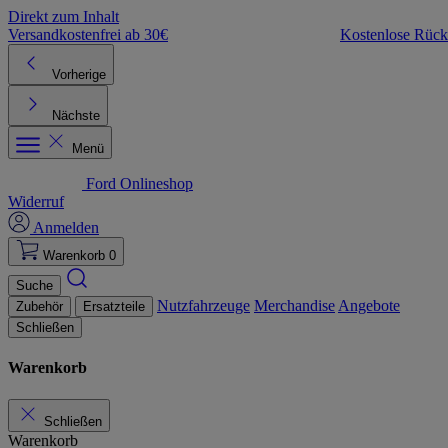
Direkt zum Inhalt
Versandkostenfrei ab 30€
Kostenlose Rüc
Vorherige
Nächste
Menü
Ford Onlineshop
Widerruf
Anmelden
Warenkorb
0
Suche
Nutzfahrzeuge
Merchandise
Angebote
Zubehör
Ersatzteile
Schließen
Warenkorb
Schließen
Warenkorb