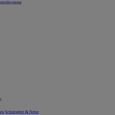
ntrollsysteme
n
ten
Schutzgitter & Netze