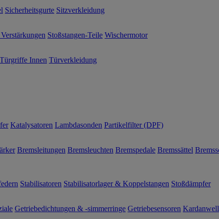
l
Sicherheitsgurte
Sitzverkleidung
 Verstärkungen
Stoßstangen-Teile
Wischermotor
Türgriffe Innen
Türverkleidung
fer
Katalysatoren
Lambdasonden
Partikelfilter (DPF)
ärker
Bremsleitungen
Bremsleuchten
Bremspedale
Bremssättel
Bremss
federn
Stabilisatoren
Stabilisatorlager & Koppelstangen
Stoßdämpfer
ziale
Getriebedichtungen & -simmerringe
Getriebesensoren
Kardanwel