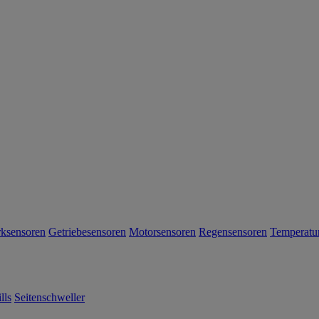
rksensoren
Getriebesensoren
Motorsensoren
Regensensoren
Temperatu
lls
Seitenschweller