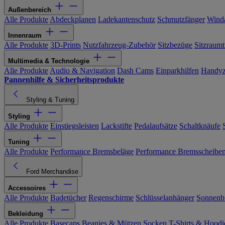
Außenbereich
Alle Produkte
Abdeckplanen
Ladekantenschutz
Schmutzfänger
Wind
Innenraum
Alle Produkte
3D-Prints
Nutzfahrzeug-Zubehör
Sitzbezüge
Sitzraumt
Multimedia & Technologie
Alle Produkte
Audio & Navigation
Dash Cams
Einparkhilfen
Handyz
Pannenhilfe & Sicherheitsprodukte
Styling & Tuning
Styling
Alle Produkte
Einstiegsleisten
Lackstifte
Pedalaufsätze
Schaltknäufe
Tuning
Alle Produkte
Performance Bremsbeläge
Performance Bremsscheibe
Ford Merchandise
Accessoires
Alle Produkte
Badetücher
Regenschirme
Schlüsselanhänger
Sonnenbr
Bekleidung
Alle Produkte
Basecaps
Beanies & Mützen
Socken
T-Shirts & Hoodi