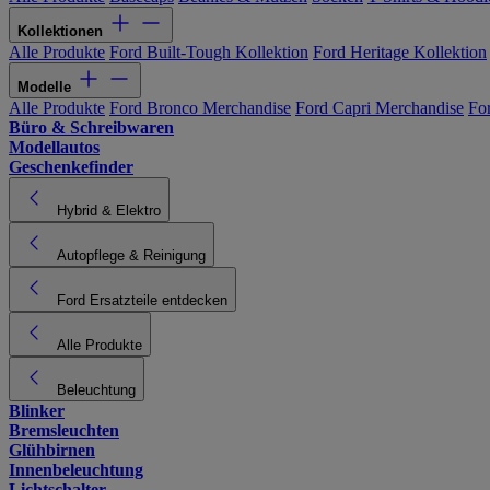
Kollektionen
Alle Produkte
Ford Built-Tough Kollektion
Ford Heritage Kollektion
Modelle
Alle Produkte
Ford Bronco Merchandise
Ford Capri Merchandise
Fo
Büro & Schreibwaren
Modellautos
Geschenkefinder
Hybrid & Elektro
Autopflege & Reinigung
Ford Ersatzteile entdecken
Alle Produkte
Beleuchtung
Blinker
Bremsleuchten
Glühbirnen
Innenbeleuchtung
Lichtschalter