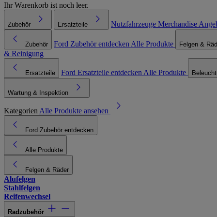
Ihr Warenkorb ist noch leer.
Nutzfahrzeuge
Merchandise
Ange
Zubehör
Ersatzteile
Ford Zubehör entdecken
Alle Produkte
Zubehör
Felgen & Räd
& Reinigung
Ford Ersatzteile entdecken
Alle Produkte
Ersatzteile
Beleuch
Wartung & Inspektion
Kategorien
Alle Produkte ansehen
Ford Zubehör entdecken
Alle Produkte
Felgen & Räder
Alufelgen
Stahlfelgen
Reifenwechsel
Radzubehör