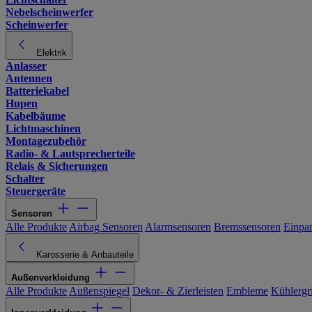
Nebelscheinwerfer
Scheinwerfer
Elektrik
Anlasser
Antennen
Batteriekabel
Hupen
Kabelbäume
Lichtmaschinen
Montagezubehör
Radio- & Lautsprecherteile
Relais & Sicherungen
Schalter
Steuergeräte
Sensoren
Alle Produkte
Airbag Sensoren
Alarmsensoren
Bremssensoren
Einpa
Karosserie & Anbauteile
Außenverkleidung
Alle Produkte
Außenspiegel
Dekor- & Zierleisten
Embleme
Kühlergri