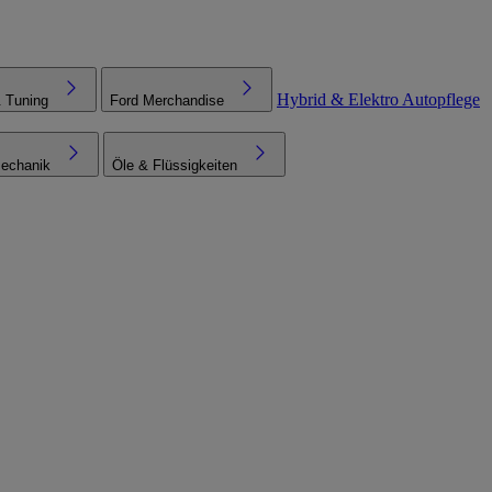
Hybrid & Elektro
Autopflege
& Tuning
Ford Merchandise
echanik
Öle & Flüssigkeiten