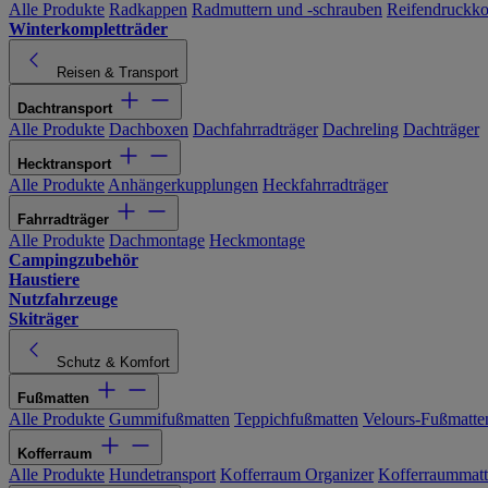
Alle Produkte
Radkappen
Radmuttern und -schrauben
Reifendruckko
Winterkompletträder
Reisen & Transport
Dachtransport
Alle Produkte
Dachboxen
Dachfahrradträger
Dachreling
Dachträger
Hecktransport
Alle Produkte
Anhängerkupplungen
Heckfahrradträger
Fahrradträger
Alle Produkte
Dachmontage
Heckmontage
Campingzubehör
Haustiere
Nutzfahrzeuge
Skiträger
Schutz & Komfort
Fußmatten
Alle Produkte
Gummifußmatten
Teppichfußmatten
Velours-Fußmatte
Kofferraum
Alle Produkte
Hundetransport
Kofferraum Organizer
Kofferraummat