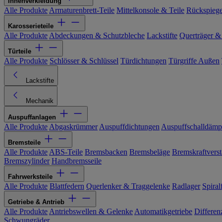
Innenverkleidung
Alle Produkte
Armaturenbrett-Teile
Mittelkonsole & Teile
Rückspiege
Karosserieteile
Alle Produkte
Abdeckungen & Schutzbleche
Lackstifte
Querträger &
Türteile
Alle Produkte
Schlösser & Schlüssel
Türdichtungen
Türgriffe Außen
Lackstifte
Mechanik
Auspuffanlagen
Alle Produkte
Abgaskrümmer
Auspuffdichtungen
Auspuffschalldämp
Bremsteile
Alle Produkte
ABS-Teile
Bremsbacken
Bremsbeläge
Bremskraftverst
Bremszylinder
Handbremsseile
Fahrwerksteile
Alle Produkte
Blattfedern
Querlenker & Traggelenke
Radlager
Spiral
Getriebe & Antrieb
Alle Produkte
Antriebswellen & Gelenke
Automatikgetriebe
Differen
Schwungräder