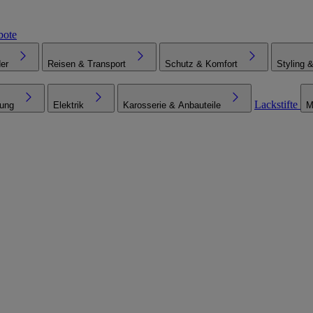
bote
er
Reisen & Transport
Schutz & Komfort
Styling 
Lackstifte
tung
Elektrik
Karosserie & Anbauteile
M