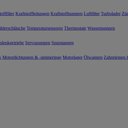
offfilter
Kraftstoffleitungen
Kraftstoffpumpen
Luftfilter
Turbolader
Zün
hlerschläuche
Temperatursensoren
Thermostate
Wasserpumpen
olenkgetriebe
Servopumpen
Spurstangen
k
Motordichtungen & -simmeringe
Motorlager
Ölwannen
Zahnriemen &