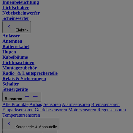
Innenbeleuchtung
Lichtschalter
Nebelscheinwerfer
Scheinwerfer
Elektrik
Anlasser
Antennen
Batteriekabel
Hupen
Kabelbäume
Lichtmaschinen
Montagezubehör
Radio- & Lautsprecherteile
Relais & Sicherungen
Schalter
Steuergeräte
Sensoren
Alle Produkte
Airbag Sensoren
Alarmsensoren
Bremssensoren
Einparksensoren
Getriebesensoren
Motorsensoren
Regensensoren
Temperatursensoren
Karosserie & Anbauteile