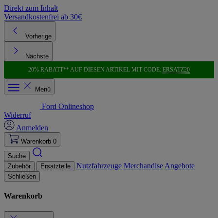
Direkt zum Inhalt
Versandkostenfrei ab 30€
K
Vorherige
Nächste
20% RABATT** AUF DIESEN ARTIKEL MIT CODE:
ERSATZ20
Menü
Ford Onlineshop
Widerruf
Anmelden
Warenkorb
0
Suche
Nutzfahrzeuge
Merchandise
Angebote
Zubehör
Ersatzteile
Schließen
Warenkorb