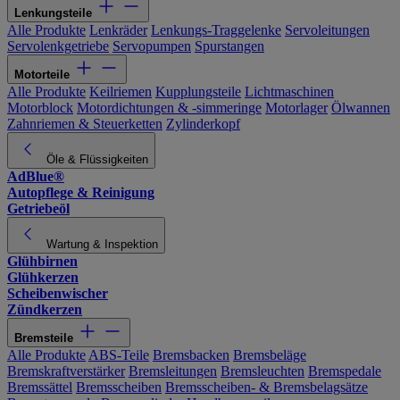
Lenkungsteile
Alle Produkte
Lenkräder
Lenkungs-Traggelenke
Servoleitungen
Servolenkgetriebe
Servopumpen
Spurstangen
Motorteile
Alle Produkte
Keilriemen
Kupplungsteile
Lichtmaschinen
Motorblock
Motordichtungen & -simmeringe
Motorlager
Ölwannen
Zahnriemen & Steuerketten
Zylinderkopf
Öle & Flüssigkeiten
AdBlue®
Autopflege & Reinigung
Getriebeöl
Wartung & Inspektion
Glühbirnen
Glühkerzen
Scheibenwischer
Zündkerzen
Bremsteile
Alle Produkte
ABS-Teile
Bremsbacken
Bremsbeläge
Bremskraftverstärker
Bremsleitungen
Bremsleuchten
Bremspedale
Bremssättel
Bremsscheiben
Bremsscheiben- & Bremsbelagsätze