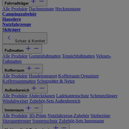
Fahrradträger
Alle Produkte
Dachmontage
Heckmontage
Campingzubehör
Haustiere
Nutzfahrzeuge
Skiträger
Schutz & Komfort
Fußmatten
Alle Produkte
Gummifußmatten
Teppichfußmatten
Velours-
Fußmatten
Kofferraum
Alle Produkte
Hundetransport
Kofferraum Organizer
Kofferraummatten
Schutzgitter & Netze
Außenbereich
Alle Produkte
Abdeckplanen
Ladekantenschutz
Schmutzfänger
Windabweiser
Zubehör-Sets Außenbereich
Innenraum
Alle Produkte
3D-Prints
Nutzfahrzeug-Zubehör
Sitzbezüge
Sitzraumtrenner
Sonnenschutz
Zubehör-Sets Innenraum