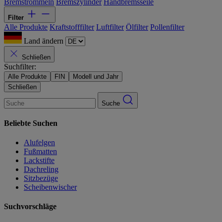
Bremstrommeln
Bremszylinder
Handbremsseile
Filter
Alle Produkte
Kraftstofffilter
Luftfilter
Ölfilter
Pollenfilter
Land ändern
Schließen
Suchfilter:
Alle Produkte
FIN
Modell und Jahr
Schließen
Suche
Beliebte Suchen
Alufelgen
Fußmatten
Lackstifte
Dachreling
Sitzbezüge
Scheibenwischer
Suchvorschläge