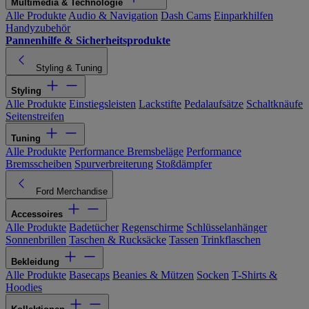
Multimedia & Technologie
Alle Produkte
Audio & Navigation
Dash Cams
Einparkhilfen
Handyzubehör
Pannenhilfe & Sicherheitsprodukte
Styling & Tuning
Styling
Alle Produkte
Einstiegsleisten
Lackstifte
Pedalaufsätze
Schaltknäufe
Seitenstreifen
Tuning
Alle Produkte
Performance Bremsbeläge
Performance
Bremsscheiben
Spurverbreiterung
Stoßdämpfer
Ford Merchandise
Accessoires
Alle Produkte
Badetücher
Regenschirme
Schlüsselanhänger
Sonnenbrillen
Taschen & Rucksäcke
Tassen
Trinkflaschen
Bekleidung
Alle Produkte
Basecaps
Beanies & Mützen
Socken
T-Shirts &
Hoodies