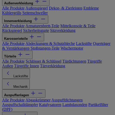
Außenverkleidung
Alle Produkte
Außenspiegel
Dekor- & Zierleisten
Embleme
Kühlergrills
Seitenschweller
Innenverkleidung
Alle Produkte
Armaturenbrett-Teile
Mittelkonsole & Teile
Rückspiegel
Sicherheitsgurte
Sitzverkleidung
Karosserieteile
Alle Produkte
Abdeckungen & Schutzbleche
Lackstifte
Querträger
& Verstärkungen
Stoßstangen-Teile
Wischermotor
Türteile
Alle Produkte
Schlösser & Schlüssel
Türdichtungen
Türgriffe
Außen
Türgriffe Innen
Türverkleidung
Lackstifte
Mechanik
Auspuffanlagen
Alle Produkte
Abgaskrümmer
Auspuffdichtungen
Auspuffschalldämpfer
Katalysatoren
Lambdasonden
Partikelfilter
(DPF)