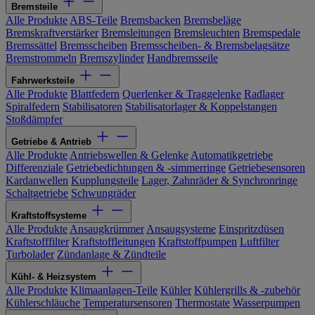
Bremsteile
Alle Produkte
ABS-Teile
Bremsbacken
Bremsbeläge
Bremskraftverstärker
Bremsleitungen
Bremsleuchten
Bremspedale
Bremssättel
Bremsscheiben
Bremsscheiben- & Bremsbelagsätze
Bremstrommeln
Bremszylinder
Handbremsseile
Fahrwerksteile
Alle Produkte
Blattfedern
Querlenker & Traggelenke
Radlager
Spiralfedern
Stabilisatoren
Stabilisatorlager & Koppelstangen
Stoßdämpfer
Getriebe & Antrieb
Alle Produkte
Antriebswellen & Gelenke
Automatikgetriebe
Differenziale
Getriebedichtungen & -simmerringe
Getriebesensoren
Kardanwellen
Kupplungsteile
Lager, Zahnräder & Synchronringe
Schaltgetriebe
Schwungräder
Kraftstoffsysteme
Alle Produkte
Ansaugkrümmer
Ansaugsysteme
Einspritzdüsen
Kraftstofffilter
Kraftstoffleitungen
Kraftstoffpumpen
Luftfilter
Turbolader
Zündanlage & Zündteile
Kühl- & Heizsystem
Alle Produkte
Klimaanlagen-Teile
Kühler
Kühlergrills & -zubehör
Kühlerschläuche
Temperatursensoren
Thermostate
Wasserpumpen