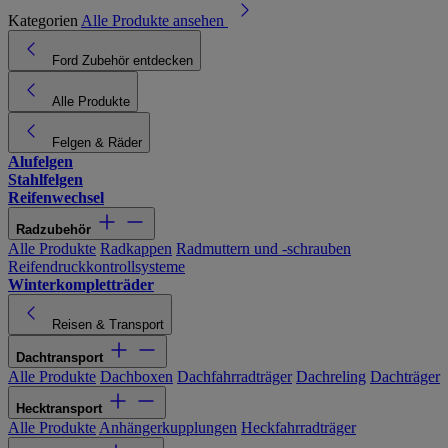
Kategorien
Alle Produkte ansehen
Ford Zubehör entdecken
Alle Produkte
Felgen & Räder
Alufelgen
Stahlfelgen
Reifenwechsel
Radzubehör
Alle Produkte
Radkappen
Radmuttern und -schrauben
Reifendruckkontrollsysteme
Winterkompletträder
Reisen & Transport
Dachtransport
Alle Produkte
Dachboxen
Dachfahrradträger
Dachreling
Dachträger
Hecktransport
Alle Produkte
Anhängerkupplungen
Heckfahrradträger