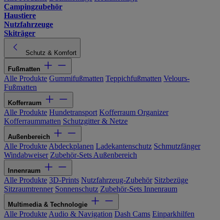
Campingzubehör
Haustiere
Nutzfahrzeuge
Skiträger
Schutz & Komfort
Fußmatten
Alle Produkte
Gummifußmatten
Teppichfußmatten
Velours-
Fußmatten
Kofferraum
Alle Produkte
Hundetransport
Kofferraum Organizer
Kofferraummatten
Schutzgitter & Netze
Außenbereich
Alle Produkte
Abdeckplanen
Ladekantenschutz
Schmutzfänger
Windabweiser
Zubehör-Sets Außenbereich
Innenraum
Alle Produkte
3D-Prints
Nutzfahrzeug-Zubehör
Sitzbezüge
Sitzraumtrenner
Sonnenschutz
Zubehör-Sets Innenraum
Multimedia & Technologie
Alle Produkte
Audio & Navigation
Dash Cams
Einparkhilfen