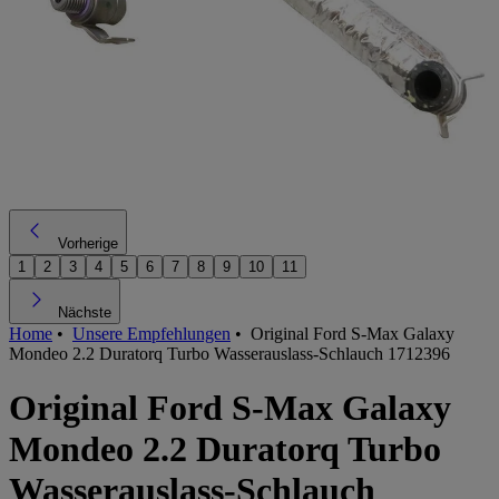
Vorherige
1
2
3
4
5
6
7
8
9
10
11
Nächste
Home
•
Unsere Empfehlungen
•
Original Ford S-Max Galaxy
Mondeo 2.2 Duratorq Turbo Wasserauslass-Schlauch 1712396
Original Ford S-Max Galaxy
Mondeo 2.2 Duratorq Turbo
Wasserauslass-Schlauch