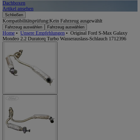
Dachboxen
A
Artikel ansehen
A
Schließen
Kompatibilitätsprüfung:
Kein Fahrzeug ausgewählt
Fahrzeug auswählen
Fahrzeug auswählen
Home
•
Unsere Empfehlungen
•
Original Ford S-Max Galaxy
Mondeo 2.2 Duratorq Turbo Wasserauslass-Schlauch 1712396