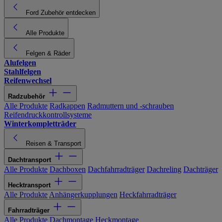
Ford Zubehör entdecken
Alle Produkte
Felgen & Räder
Alufelgen
Stahlfelgen
Reifenwechsel
Radzubehör
Alle Produkte
Radkappen
Radmuttern und -schrauben
Reifendruckkontrollsysteme
Winterkompletträder
Reisen & Transport
Dachtransport
Alle Produkte
Dachboxen
Dachfahrradträger
Dachreling
Dachträger
Hecktransport
Alle Produkte
Anhängerkupplungen
Heckfahrradträger
Fahrradträger
Alle Produkte
Dachmontage
Heckmontage