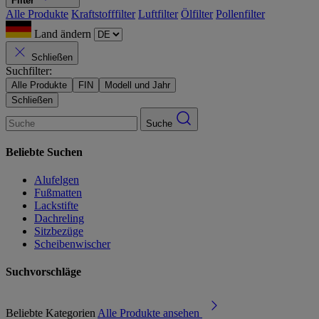
Filter
Alle Produkte
Kraftstofffilter
Luftfilter
Ölfilter
Pollenfilter
Land ändern
Schließen
Suchfilter:
Alle Produkte
FIN
Modell und Jahr
Schließen
Suche
Beliebte Suchen
Alufelgen
Fußmatten
Lackstifte
Dachreling
Sitzbezüge
Scheibenwischer
Suchvorschläge
Beliebte Kategorien
Alle Produkte ansehen