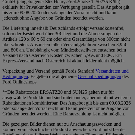
GmbH (eingetragener Sitz Henry-Ford-Straße 1, 50735 Köln)
exklusiv für Privatkunden zur Verfügung gestellt. Das Angebot gilt
bis zum 09.08.2026 oder solange der Vorrat reicht und kann
jederzeit ohne Angabe von Gründen beendet werden.
Die Lieferung innerhalb Deutschlands erfolgt versandkostenfrei,
sofern der Bestellwert über 30€ liegt und die Abmessungen des
Artikels 120 x 60 x 60 cm oder eine Gesamtlänge von 300cm nicht
überschreiten. Ansonsten fallen Versandgebühren zwischen 3,95€
und 80€ an. Unabhängig vom Mindestbestellwert entstehen beim
Versand nach Österreich Kosten zwischen 5,95€ und 80€ . Ein
Express-Versand nach Österreich ist aktuell leider nicht möglich.
Verpackung und Versand gemäß Fords Standard
Versandraten und
Bedingungen
. Es gelten die allgemeine
Geschäftsbedingungen
des
Ford Onlineshops.
**Die Rabattcodes ERSATZ20 und SUN25 gelten nur für
ausgewählte Produkte und sind miteinander, aber nicht mit weiteren
Rabattkationen kombinierbar. Das Angebot gilt bis zum 09.08.2026
oder solange der Vorrat reicht und kann jederzeit ohne Angabe von
Gründen beendet werden. Eine Barauszahlung ist nicht möglich.
Die gezeigten Bilder dienen nur zu Anschauungszwecken und
können vom tatsächlichen Produkt abweichen. Ford nutzt bei der
Erstellung der auf dieser Website gezeigten Filme und Bilder eine