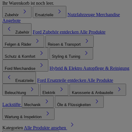
Ihr Warenkorb ist noch leer.
Nutzfahrzeuge
Merchandise
Zubehör
Ersatzteile
Angebote
Ford Zubehör entdecken
Alle Produkte
Zubehör
Felgen & Räder
Reisen & Transport
Schutz & Komfort
Styling & Tuning
Hybrid & Elektro
Autopflege & Reinigung
Ford Merchandise
Ford Ersatzteile entdecken
Alle Produkte
Ersatzteile
Beleuchtung
Elektrik
Karosserie & Anbauteile
Lackstifte
Mechanik
Öle & Flüssigkeiten
Wartung & Inspektion
Kategorien
Alle Produkte ansehen