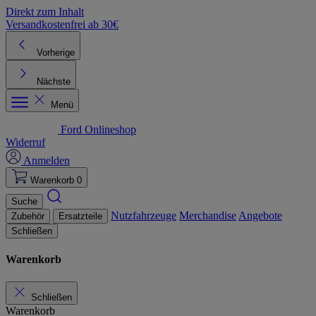
Direkt zum Inhalt
Versandkostenfrei ab 30€
K
Vorherige
Nächste
Menü
Ford Onlineshop
Widerruf
Anmelden
Warenkorb
0
Suche
Nutzfahrzeuge
Merchandise
Angebote
Zubehör
Ersatzteile
Schließen
Warenkorb
Schließen
Warenkorb