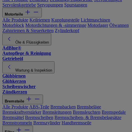
Servolenkgetriebe
Servopumpen
Spurstangen
Motorteile
Alle Produkte
Keilriemen
Kupplungsteile
Lichtmaschinen
Motorblock
Motordichtungen & -simmeringe
Motorlager
Ölwannen
Zahnriemen & Steuerketten
Zylinderkopf
Öle & Flüssigkeiten
AdBlue®
Autopflege & Reinigung
Getriebeöl
Wartung & Inspektion
Glühbirnen
Glühkerzen
Scheibenwischer
Zündkerzen
Bremsteile
Alle Produkte
ABS-Teile
Bremsbacken
Bremsbeläge
Bremskraftverstärker
Bremsleitungen
Bremsleuchten
Bremspedale
Bremssättel
Bremsscheiben
Bremsscheiben- & Bremsbelagsätze
Bremstrommeln
Bremszylinder
Handbremsseile