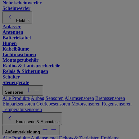
Nebelscheinwerfer
Scheinwerfer
Elektrik
Anlasser
Antennen
Batteriekabel
Hupen
Kabelbäume
Lichtmaschinen
Montagezubehör
Radio- & Lautsprecherteile
Relais & Sicherungen
Schalter
Steuergeräte
Sensoren
Alle Produkte
Airbag Sensoren
Alarmsensoren
Bremssensoren
Einparksensoren
Getriebesensoren
Motorsensoren
Regensensoren
Temperatursensoren
Karosserie & Anbauteile
Außenverkleidung
Alle Produkte
Außenspiegel
Dekor- & Zierleisten
Embleme