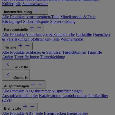
Kühlergrills
Seitenschweller
Innenverkleidung
Alle Produkte
Armaturenbrett-Teile
Mittelkonsole & Teile
Rückspiegel
Sicherheitsgurte
Sitzverkleidung
Karosserieteile
Alle Produkte
Abdeckungen & Schutzbleche
Lackstifte
Querträger
& Verstärkungen
Stoßstangen-Teile
Wischermotor
Türteile
Alle Produkte
Schlösser & Schlüssel
Türdichtungen
Türgriffe
Außen
Türgriffe Innen
Türverkleidung
Lackstifte
Mechanik
Auspuffanlagen
Alle Produkte
Abgaskrümmer
Auspuffdichtungen
Auspuffschalldämpfer
Katalysatoren
Lambdasonden
Partikelfilter
(DPF)
Bremsteile
Alle Produkte
ABS-Teile
Bremsbacken
Bremsbeläge