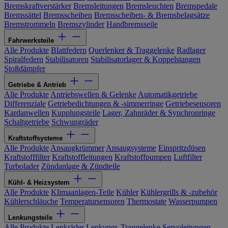
Bremskraftverstärker
Bremsleitungen
Bremsleuchten
Bremspedale
Bremssättel
Bremsscheiben
Bremsscheiben- & Bremsbelagsätze
Bremstrommeln
Bremszylinder
Handbremsseile
Fahrwerksteile
Alle Produkte
Blattfedern
Querlenker & Traggelenke
Radlager
Spiralfedern
Stabilisatoren
Stabilisatorlager & Koppelstangen
Stoßdämpfer
Getriebe & Antrieb
Alle Produkte
Antriebswellen & Gelenke
Automatikgetriebe
Differenziale
Getriebedichtungen & -simmerringe
Getriebesensoren
Kardanwellen
Kupplungsteile
Lager, Zahnräder & Synchronringe
Schaltgetriebe
Schwungräder
Kraftstoffsysteme
Alle Produkte
Ansaugkrümmer
Ansaugsysteme
Einspritzdüsen
Kraftstofffilter
Kraftstoffleitungen
Kraftstoffpumpen
Luftfilter
Turbolader
Zündanlage & Zündteile
Kühl- & Heizsystem
Alle Produkte
Klimaanlagen-Teile
Kühler
Kühlergrills & -zubehör
Kühlerschläuche
Temperatursensoren
Thermostate
Wasserpumpen
Lenkungsteile
Alle Produkte
Lenkräder
Lenkungs-Traggelenke
Servoleitungen