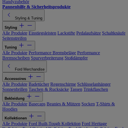
Handyzubehör
Pannenhilfe & Sicherheitsprodukte
Styling & Tuning
Styling
Alle Produkte
Einstiegsleisten
Lackstifte
Pedalaufsätze
Schaltknäufe
Seitenstreifen
Tuning
Alle Produkte
Performance Bremsbeläge
Performance
Bremsscheiben
Spurverbreiterung
Stoßdämpfer
Ford Merchandise
Accessoires
Alle Produkte
Badetücher
Regenschirme
Schlüsselanhänger
Sonnenbrillen
Taschen & Rucksäcke
Tassen
Trinkflaschen
Bekleidung
Alle Produkte
Basecaps
Beanies & Mützen
Socken
T-Shirts &
Hoodies
Kollektionen
Alle Produkte
Ford Built-Tough Kollektion
Ford Heritage