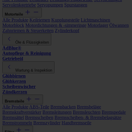
Servolenkgetriebe
Servopumpen
Spurstangen
Motorteile
Alle Produkte
Keilriemen
Kupplungsteile
Lichtmaschinen
Motorblock
Motordichtungen & -simmeringe
Motorlager
Ölwannen
Zahnriemen & Steuerketten
Zylinderkopf
Öle & Flüssigkeiten
AdBlue®
Autopflege & Reinigung
Getriebeöl
Wartung & Inspektion
Glühbirnen
Glühkerzen
Scheibenwischer
Zündkerzen
Bremsteile
Alle Produkte
ABS-Teile
Bremsbacken
Bremsbeläge
Bremskraftverstärker
Bremsleitungen
Bremsleuchten
Bremspedale
Bremssättel
Bremsscheiben
Bremsscheiben- & Bremsbelagsätze
Bremstrommeln
Bremszylinder
Handbremsseile