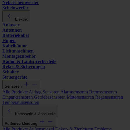
Nebelscheinwerfer
Scheinwerfer
Elektrik
Anlasser
Antennen
Batteriekabel
Hupen
Kabelbäume
Lichtmaschinen
Montagezubehör
Radio- & Lautsprecherteile
Relais & Sicherungen
Schalter
Steuergeräte
Sensoren
Alle Produkte
Airbag Sensoren
Alarmsensoren
Bremssensoren
Einparksensoren
Getriebesensoren
Motorsensoren
Regensensoren
Temperatursensoren
Karosserie & Anbauteile
Außenverkleidung
Alle Produkte
Außenspiegel
Dekor- & Zierleisten
Embleme