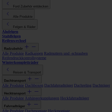
Ford Zubehör entdecken
Alle Produkte
Felgen & Räder
Alufelgen
Stahlfelgen
Reifenwechsel
Radzubehör
Alle Produkte
Radkappen
Radmuttern und -schrauben
Reifendruckkontrollsysteme
Winterkompletträder
Reisen & Transport
Dachtransport
Alle Produkte
Dachboxen
Dachfahrradträger
Dachreling
Dachträger
Hecktransport
Alle Produkte
Anhängerkupplungen
Heckfahrradträger
Fahrradträger
Alle Produkte
Dachmontage
Heckmontage