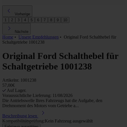
Vorherige
1
2
3
4
5
6
7
8
9
10
Nächste
Home
•
Unsere Empfehlungen
•
Original Ford Schalthebel für
Schaltgetriebe 1001238
Original Ford Schalthebel für
Schaltgetriebe 1001238
Artikelnr.
1001238
57,00€
Auf Lager.
Voraussichtliche Lieferung: 11/08/2026
Die Antriebswelle Ihres Fahrzeugs hat die Aufgabe, den
Drehmoment des Motors vom Getriebe a...
Beschreibung lesen
Kompatibilitätsprüfung:
Kein Fahrzeug ausgewählt
Fahrzeug auswählen