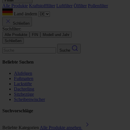
Filter
Alle Produkte
Kraftstofffilter
Luftfilter
Ölfilter
Pollenfilter
Land ändern
Schließen
Suchfilter:
Alle Produkte
FIN
Modell und Jahr
Schließen
Suche
Beliebte Suchen
Alufelgen
Fußmatten
Lackstifte
Dachreling
Sitzbezüge
Scheibenwischer
Suchvorschläge
Beliebte Kategorien
Alle Produkte ansehen