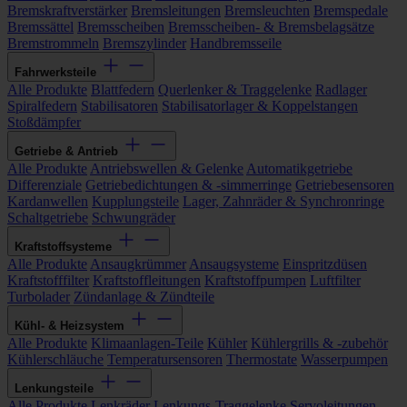
Bremskraftverstärker
Bremsleitungen
Bremsleuchten
Bremspedale
Bremssättel
Bremsscheiben
Bremsscheiben- & Bremsbelagsätze
Bremstrommeln
Bremszylinder
Handbremsseile
Fahrwerksteile
Alle Produkte
Blattfedern
Querlenker & Traggelenke
Radlager
Spiralfedern
Stabilisatoren
Stabilisatorlager & Koppelstangen
Stoßdämpfer
Getriebe & Antrieb
Alle Produkte
Antriebswellen & Gelenke
Automatikgetriebe
Differenziale
Getriebedichtungen & -simmerringe
Getriebesensoren
Kardanwellen
Kupplungsteile
Lager, Zahnräder & Synchronringe
Schaltgetriebe
Schwungräder
Kraftstoffsysteme
Alle Produkte
Ansaugkrümmer
Ansaugsysteme
Einspritzdüsen
Kraftstofffilter
Kraftstoffleitungen
Kraftstoffpumpen
Luftfilter
Turbolader
Zündanlage & Zündteile
Kühl- & Heizsystem
Alle Produkte
Klimaanlagen-Teile
Kühler
Kühlergrills & -zubehör
Kühlerschläuche
Temperatursensoren
Thermostate
Wasserpumpen
Lenkungsteile
Alle Produkte
Lenkräder
Lenkungs-Traggelenke
Servoleitungen