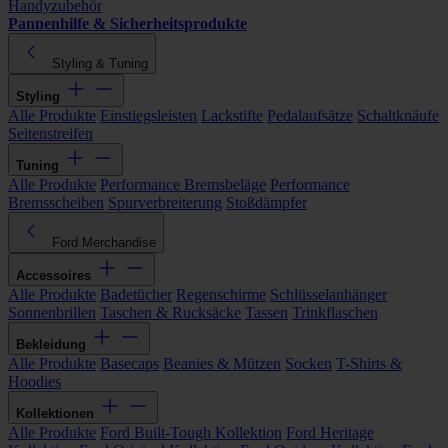
Handyzubehör
Pannenhilfe & Sicherheitsprodukte
Styling & Tuning
Styling
Alle Produkte
Einstiegsleisten
Lackstifte
Pedalaufsätze
Schaltknäufe
Seitenstreifen
Tuning
Alle Produkte
Performance Bremsbeläge
Performance
Bremsscheiben
Spurverbreiterung
Stoßdämpfer
Ford Merchandise
Accessoires
Alle Produkte
Badetücher
Regenschirme
Schlüsselanhänger
Sonnenbrillen
Taschen & Rucksäcke
Tassen
Trinkflaschen
Bekleidung
Alle Produkte
Basecaps
Beanies & Mützen
Socken
T-Shirts &
Hoodies
Kollektionen
Alle Produkte
Ford Built-Tough Kollektion
Ford Heritage