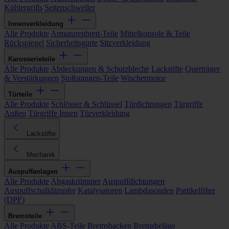
Kühlergrills
Seitenschweller
Innenverkleidung
Alle Produkte
Armaturenbrett-Teile
Mittelkonsole & Teile
Rückspiegel
Sicherheitsgurte
Sitzverkleidung
Karosserieteile
Alle Produkte
Abdeckungen & Schutzbleche
Lackstifte
Querträger
& Verstärkungen
Stoßstangen-Teile
Wischermotor
Türteile
Alle Produkte
Schlösser & Schlüssel
Türdichtungen
Türgriffe
Außen
Türgriffe Innen
Türverkleidung
Lackstifte
Mechanik
Auspuffanlagen
Alle Produkte
Abgaskrümmer
Auspuffdichtungen
Auspuffschalldämpfer
Katalysatoren
Lambdasonden
Partikelfilter
(DPF)
Bremsteile
Alle Produkte
ABS-Teile
Bremsbacken
Bremsbeläge