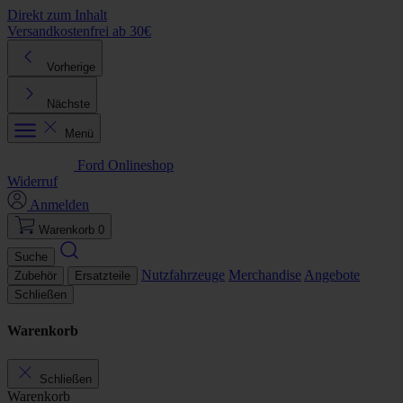
Direkt zum Inhalt
Versandkostenfrei ab 30€
K
Vorherige
Nächste
Menü
Ford Onlineshop
Widerruf
Anmelden
Warenkorb
0
Suche
Nutzfahrzeuge
Merchandise
Angebote
Zubehör
Ersatzteile
Schließen
Warenkorb
Schließen
Warenkorb