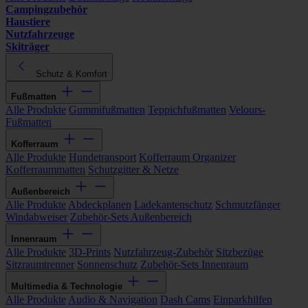
Campingzubehör
Haustiere
Nutzfahrzeuge
Skiträger
Schutz & Komfort
Fußmatten
Alle Produkte
Gummifußmatten
Teppichfußmatten
Velours-
Fußmatten
Kofferraum
Alle Produkte
Hundetransport
Kofferraum Organizer
Kofferraummatten
Schutzgitter & Netze
Außenbereich
Alle Produkte
Abdeckplanen
Ladekantenschutz
Schmutzfänger
Windabweiser
Zubehör-Sets Außenbereich
Innenraum
Alle Produkte
3D-Prints
Nutzfahrzeug-Zubehör
Sitzbezüge
Sitzraumtrenner
Sonnenschutz
Zubehör-Sets Innenraum
Multimedia & Technologie
Alle Produkte
Audio & Navigation
Dash Cams
Einparkhilfen