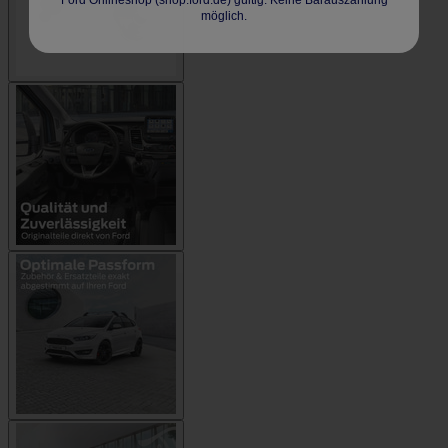
Ford Onlineshop (shop.ford.de) gültig. Keine Barauszahlung
möglich.