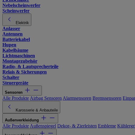
Nebelscheinwerfer
Scheinwerfer
Elektrik
Anlasser
Antennen
Batteriekabel
Hupen
Kabelbäume
Lichtmaschinen
Montagezubehör
Radio- & Lautsprecherteile
Relais & Sicherungen
Schalter
Steuergeräte
Sensoren
Alle Produkte
Airbag Sensoren
Alarmsensoren
Bremssensoren
Einpa
Karosserie & Anbauteile
Außenverkleidung
Alle Produkte
Außenspiegel
Dekor- & Zierleisten
Embleme
Kühlergri