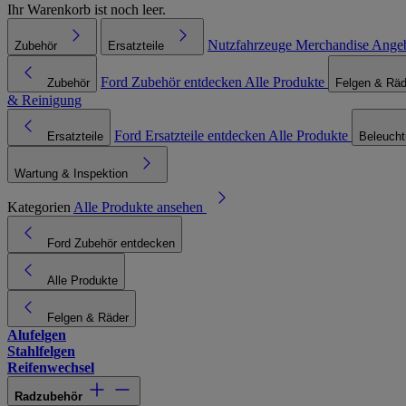
Ihr Warenkorb ist noch leer.
Nutzfahrzeuge
Merchandise
Ange
Zubehör
Ersatzteile
Ford Zubehör entdecken
Alle Produkte
Zubehör
Felgen & Räd
& Reinigung
Ford Ersatzteile entdecken
Alle Produkte
Ersatzteile
Beleuch
Wartung & Inspektion
Kategorien
Alle Produkte ansehen
Ford Zubehör entdecken
Alle Produkte
Felgen & Räder
Alufelgen
Stahlfelgen
Reifenwechsel
Radzubehör