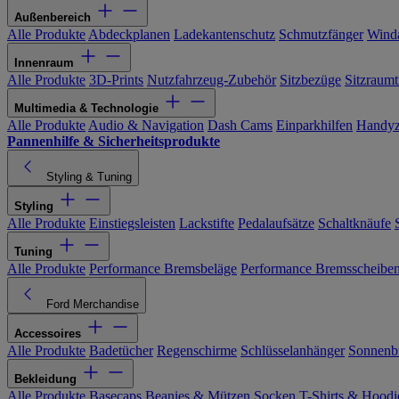
Außenbereich
Alle Produkte
Abdeckplanen
Ladekantenschutz
Schmutzfänger
Wind
Innenraum
Alle Produkte
3D-Prints
Nutzfahrzeug-Zubehör
Sitzbezüge
Sitzraumt
Multimedia & Technologie
Alle Produkte
Audio & Navigation
Dash Cams
Einparkhilfen
Handyz
Pannenhilfe & Sicherheitsprodukte
Styling & Tuning
Styling
Alle Produkte
Einstiegsleisten
Lackstifte
Pedalaufsätze
Schaltknäufe
Tuning
Alle Produkte
Performance Bremsbeläge
Performance Bremsscheibe
Ford Merchandise
Accessoires
Alle Produkte
Badetücher
Regenschirme
Schlüsselanhänger
Sonnenbr
Bekleidung
Alle Produkte
Basecaps
Beanies & Mützen
Socken
T-Shirts & Hoodi