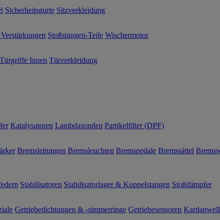
l
Sicherheitsgurte
Sitzverkleidung
 Verstärkungen
Stoßstangen-Teile
Wischermotor
Türgriffe Innen
Türverkleidung
fer
Katalysatoren
Lambdasonden
Partikelfilter (DPF)
ärker
Bremsleitungen
Bremsleuchten
Bremspedale
Bremssättel
Bremss
federn
Stabilisatoren
Stabilisatorlager & Koppelstangen
Stoßdämpfer
ziale
Getriebedichtungen & -simmerringe
Getriebesensoren
Kardanwel