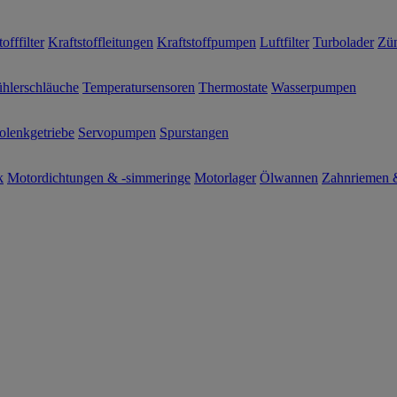
offfilter
Kraftstoffleitungen
Kraftstoffpumpen
Luftfilter
Turbolader
Zün
hlerschläuche
Temperatursensoren
Thermostate
Wasserpumpen
olenkgetriebe
Servopumpen
Spurstangen
k
Motordichtungen & -simmeringe
Motorlager
Ölwannen
Zahnriemen &