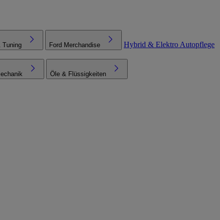
Hybrid & Elektro
Autopflege
& Tuning
Ford Merchandise
echanik
Öle & Flüssigkeiten