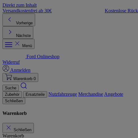
Direkt zum Inhalt
Versandkostenfrei ab 30€
Kostenlose Rüc
Vorherige
Nächste
Menü
Ford Onlineshop
Widerruf
Anmelden
Warenkorb
0
Suche
Nutzfahrzeuge
Merchandise
Angebote
Zubehör
Ersatzteile
Schließen
Warenkorb
Schließen
Warenkorb