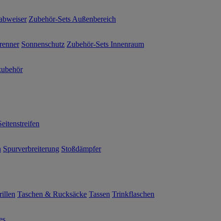
abweiser
Zubehör-Sets Außenbereich
renner
Sonnenschutz
Zubehör-Sets Innenraum
ubehör
Seitenstreifen
n
Spurverbreiterung
Stoßdämpfer
illen
Taschen & Rucksäcke
Tassen
Trinkflaschen
es