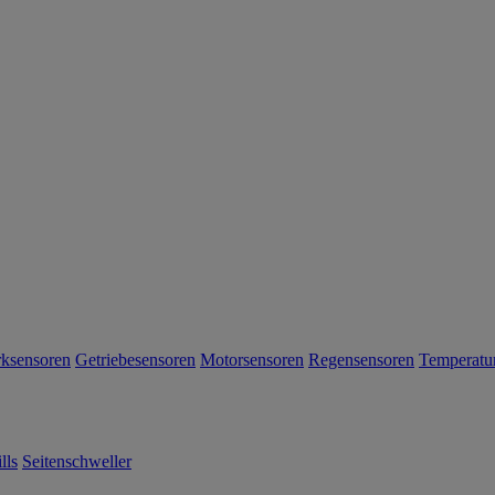
rksensoren
Getriebesensoren
Motorsensoren
Regensensoren
Temperatu
lls
Seitenschweller