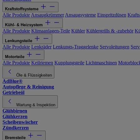
Kraftstoffsysteme
Alle Produkte
Ansaugkrümmer
Ansaugsysteme
Einspritzdüsen
Kraftst
Kühl- & Heizsystem
Alle Produkte
Klimaanlagen-Teile
Kühler
Kühlergrills & -zubehör
Kü
Lenkungsteile
Alle Produkte
Lenkräder
Lenkungs-Traggelenke
Servoleitungen
Serv
Motorteile
Alle Produkte
Keilriemen
Kupplungsteile
Lichtmaschinen
Motorbloc
Öle & Flüssigkeiten
AdBlue®
Autopflege & Reinigung
Getriebeöl
Wartung & Inspektion
Glühbirnen
Glühkerzen
Scheibenwischer
Zündkerzen
Bremsteile