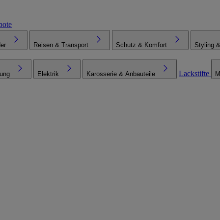
bote
er
Reisen & Transport
Schutz & Komfort
Styling 
Lackstifte
tung
Elektrik
Karosserie & Anbauteile
M