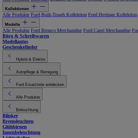
Kollektionen
Alle Produkte
Ford Built-Tough Kollektion
Ford Heritage Kollektion
Modelle
Alle Produkte
Ford Bronco Merchandise
Ford Capri Merchandise
Fo
Büro & Schreibwaren
Modellautos
Geschenkefinder
Hybrid & Elektro
Autopflege & Reinigung
Ford Ersatzteile entdecken
Alle Produkte
Beleuchtung
Blinker
Bremsleuchten
Glühbirnen
Innenbeleuchtung
Lichtschalter