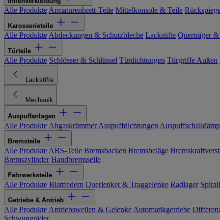
Innenverkleidung
Alle Produkte
Armaturenbrett-Teile
Mittelkonsole & Teile
Rückspiege
Karosserieteile
Alle Produkte
Abdeckungen & Schutzbleche
Lackstifte
Querträger &
Türteile
Alle Produkte
Schlösser & Schlüssel
Türdichtungen
Türgriffe Außen
Lackstifte
Mechanik
Auspuffanlagen
Alle Produkte
Abgaskrümmer
Auspuffdichtungen
Auspuffschalldämp
Bremsteile
Alle Produkte
ABS-Teile
Bremsbacken
Bremsbeläge
Bremskraftverst
Bremszylinder
Handbremsseile
Fahrwerksteile
Alle Produkte
Blattfedern
Querlenker & Traggelenke
Radlager
Spiral
Getriebe & Antrieb
Alle Produkte
Antriebswellen & Gelenke
Automatikgetriebe
Differen
Schwungräder