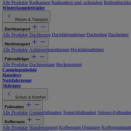
Alle Produkte
Radkappen
Radmuttern und -schrauben
Reifendruckko
Winterkompletträder
Reisen & Transport
Dachtransport
Alle Produkte
Dachboxen
Dachfahrradträger
Dachreling
Dachträger
Hecktransport
Alle Produkte
Anhängerkupplungen
Heckfahrradträger
Fahrradträger
Alle Produkte
Dachmontage
Heckmontage
Campingzubehör
Haustiere
Nutzfahrzeuge
Skiträger
Schutz & Komfort
Fußmatten
Alle Produkte
Gummifußmatten
Teppichfußmatten
Velours-Fußmatte
Kofferraum
Alle Produkte
Hundetransport
Kofferraum Organizer
Kofferraummat