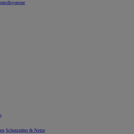
ntrollsysteme
n
ten
Schutzgitter & Netze