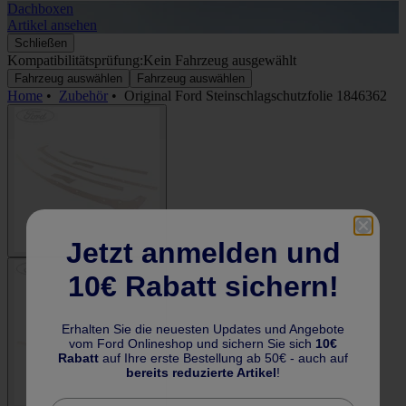
Dachboxen
A
Artikel ansehen
A
Schließen
Kompatibilitätsprüfung:
Kein Fahrzeug ausgewählt
Fahrzeug auswählen
Fahrzeug auswählen
Home
•
Zubehör
•
Original Ford Steinschlagschutzfolie 1846362
Jetzt anmelden und
10€ Rabatt sichern!
Erhalten Sie die neuesten Updates und Angebote
vom Ford Onlineshop und sichern Sie sich
10€
Rabatt
auf Ihre erste Bestellung ab 50€ - auch auf
bereits reduzierte Artikel
!