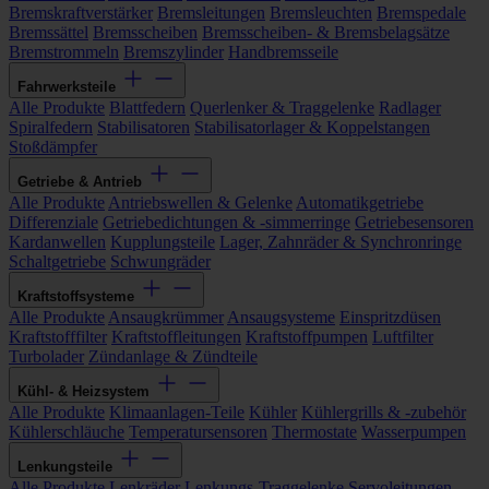
Bremskraftverstärker
Bremsleitungen
Bremsleuchten
Bremspedale
Bremssättel
Bremsscheiben
Bremsscheiben- & Bremsbelagsätze
Bremstrommeln
Bremszylinder
Handbremsseile
Fahrwerksteile
Alle Produkte
Blattfedern
Querlenker & Traggelenke
Radlager
Spiralfedern
Stabilisatoren
Stabilisatorlager & Koppelstangen
Stoßdämpfer
Getriebe & Antrieb
Alle Produkte
Antriebswellen & Gelenke
Automatikgetriebe
Differenziale
Getriebedichtungen & -simmerringe
Getriebesensoren
Kardanwellen
Kupplungsteile
Lager, Zahnräder & Synchronringe
Schaltgetriebe
Schwungräder
Kraftstoffsysteme
Alle Produkte
Ansaugkrümmer
Ansaugsysteme
Einspritzdüsen
Kraftstofffilter
Kraftstoffleitungen
Kraftstoffpumpen
Luftfilter
Turbolader
Zündanlage & Zündteile
Kühl- & Heizsystem
Alle Produkte
Klimaanlagen-Teile
Kühler
Kühlergrills & -zubehör
Kühlerschläuche
Temperatursensoren
Thermostate
Wasserpumpen
Lenkungsteile
Alle Produkte
Lenkräder
Lenkungs-Traggelenke
Servoleitungen