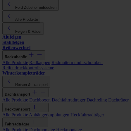
Ford Zubehör entdecken
Alle Produkte
Felgen & Räder
Alufelgen
Stahlfelgen
Reifenwechsel
Radzubehör
Alle Produkte
Radkappen
Radmuttern und -schrauben
Reifendruckkontrollsysteme
Winterkompletträder
Reisen & Transport
Dachtransport
Alle Produkte
Dachboxen
Dachfahrradträger
Dachreling
Dachträger
Hecktransport
Alle Produkte
Anhängerkupplungen
Heckfahrradträger
Fahrradträger
Alle Produkte
Dachmontage
Heckmontage