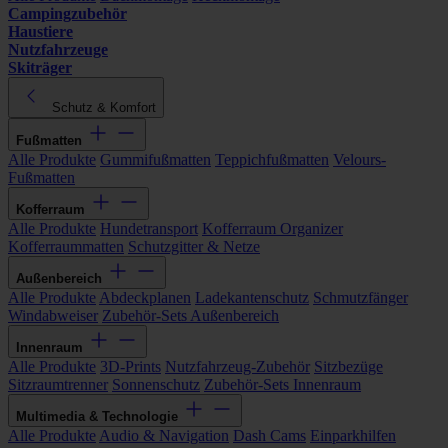
Campingzubehör
Haustiere
Nutzfahrzeuge
Skiträger
Schutz & Komfort
Fußmatten
Alle Produkte
Gummifußmatten
Teppichfußmatten
Velours-
Fußmatten
Kofferraum
Alle Produkte
Hundetransport
Kofferraum Organizer
Kofferraummatten
Schutzgitter & Netze
Außenbereich
Alle Produkte
Abdeckplanen
Ladekantenschutz
Schmutzfänger
Windabweiser
Zubehör-Sets Außenbereich
Innenraum
Alle Produkte
3D-Prints
Nutzfahrzeug-Zubehör
Sitzbezüge
Sitzraumtrenner
Sonnenschutz
Zubehör-Sets Innenraum
Multimedia & Technologie
Alle Produkte
Audio & Navigation
Dash Cams
Einparkhilfen