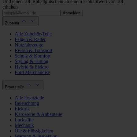
Und einen 10€ Rabattgutschein ab einem Einkaufwert von 50€
erhalten
Anmelden
Zubehör
Alle Zubehör-Teile
Felgen & Räder
Nutzfahrzeuge
Reisen & Transport
Schutz & Komfort
Styling & Tuning
Hybrid & Elektro
Ford Merchandise
Ersatzteile
Alle Ersatzteile
Beleuchtung
Elektrik
Karosserie & Anbauteile
Lackstifte
Mechanik
Öle & Flüssigkeiten
Wartung & Inspektion