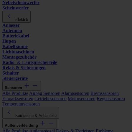
Nebelscheinwerfer
Scheinwerfer
Elektrik
Anlasser
Antennen
Batteriekabel
Hupen
Kabelbäume
Lichtmaschinen
Montagezubehör
Radio- & Lautsprecherteile
Relais & Sicherungen
Schalter
Steuergeräte
Sensoren
Alle Produkte
Airbag Sensoren
Alarmsensoren
Bremssensoren
Einparksensoren
Getriebesensoren
Motorsensoren
Regensensoren
Temperatursensoren
Karosserie & Anbauteile
Außenverkleidung
Alle Produkte
Außenspiegel
Dekor- & Zierleisten
Embleme