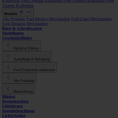
Kollektion
Ford Original Kollektion
Ford Outdoor Kollektion
Ford
Vintage Kollektion
Modelle
Alle Produkte
Ford Bronco Merchandise
Ford Capri Merchandise
Ford Mustang Merchandise
Büro & Schreibwaren
Modellautos
Geschenkefinder
Hybrid & Elektro
Autopflege & Reinigung
Ford Ersatzteile entdecken
Alle Produkte
Beleuchtung
Blinker
Bremsleuchten
Glühbirnen
Innenbeleuchtung
Lichtschalter