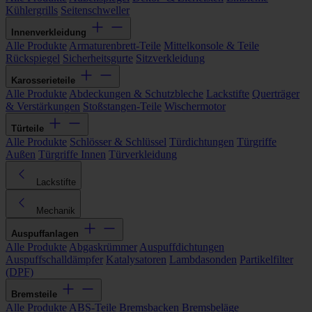
Kühlergrills
Seitenschweller
Innenverkleidung
Alle Produkte
Armaturenbrett-Teile
Mittelkonsole & Teile
Rückspiegel
Sicherheitsgurte
Sitzverkleidung
Karosserieteile
Alle Produkte
Abdeckungen & Schutzbleche
Lackstifte
Querträger
& Verstärkungen
Stoßstangen-Teile
Wischermotor
Türteile
Alle Produkte
Schlösser & Schlüssel
Türdichtungen
Türgriffe
Außen
Türgriffe Innen
Türverkleidung
Lackstifte
Mechanik
Auspuffanlagen
Alle Produkte
Abgaskrümmer
Auspuffdichtungen
Auspuffschalldämpfer
Katalysatoren
Lambdasonden
Partikelfilter
(DPF)
Bremsteile
Alle Produkte
ABS-Teile
Bremsbacken
Bremsbeläge