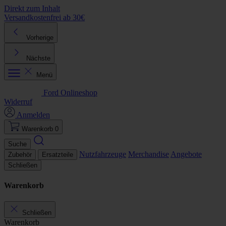
Direkt zum Inhalt
Versandkostenfrei ab 30€
K
Vorherige
Nächste
Menü
Ford Onlineshop
Widerruf
Anmelden
Warenkorb
0
Suche
Nutzfahrzeuge
Merchandise
Angebote
Zubehör
Ersatzteile
Schließen
Warenkorb
Schließen
Warenkorb