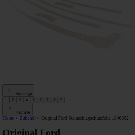
Vorherige
1
2
3
4
5
6
7
8
9
Nächste
Home
•
Zubehör
•
Original Ford Steinschlagschutzfolie 1846362
Original Ford