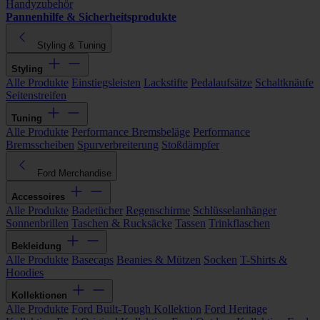
Handyzubehör
Pannenhilfe & Sicherheitsprodukte
Styling & Tuning
Styling
Alle Produkte
Einstiegsleisten
Lackstifte
Pedalaufsätze
Schaltknäufe
Seitenstreifen
Tuning
Alle Produkte
Performance Bremsbeläge
Performance
Bremsscheiben
Spurverbreiterung
Stoßdämpfer
Ford Merchandise
Accessoires
Alle Produkte
Badetücher
Regenschirme
Schlüsselanhänger
Sonnenbrillen
Taschen & Rucksäcke
Tassen
Trinkflaschen
Bekleidung
Alle Produkte
Basecaps
Beanies & Mützen
Socken
T-Shirts &
Hoodies
Kollektionen
Alle Produkte
Ford Built-Tough Kollektion
Ford Heritage