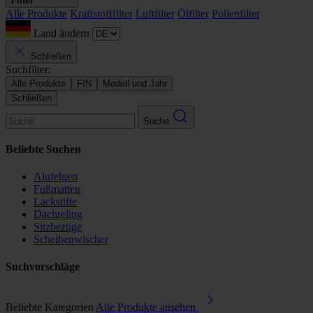
Filter
Alle Produkte
Kraftstofffilter
Luftfilter
Ölfilter
Pollenfilter
Land ändern
Schließen
Suchfilter:
Alle Produkte
FIN
Modell und Jahr
Schließen
Suche
Beliebte Suchen
Alufelgen
Fußmatten
Lackstifte
Dachreling
Sitzbezüge
Scheibenwischer
Suchvorschläge
Beliebte Kategorien
Alle Produkte ansehen