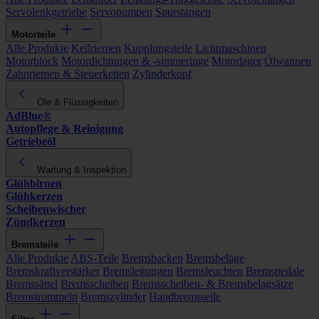
Servolenkgetriebe
Servopumpen
Spurstangen
Motorteile
Alle Produkte
Keilriemen
Kupplungsteile
Lichtmaschinen
Motorblock
Motordichtungen & -simmeringe
Motorlager
Ölwannen
Zahnriemen & Steuerketten
Zylinderkopf
Öle & Flüssigkeiten
AdBlue®
Autopflege & Reinigung
Getriebeöl
Wartung & Inspektion
Glühbirnen
Glühkerzen
Scheibenwischer
Zündkerzen
Bremsteile
Alle Produkte
ABS-Teile
Bremsbacken
Bremsbeläge
Bremskraftverstärker
Bremsleitungen
Bremsleuchten
Bremspedale
Bremssättel
Bremsscheiben
Bremsscheiben- & Bremsbelagsätze
Bremstrommeln
Bremszylinder
Handbremsseile