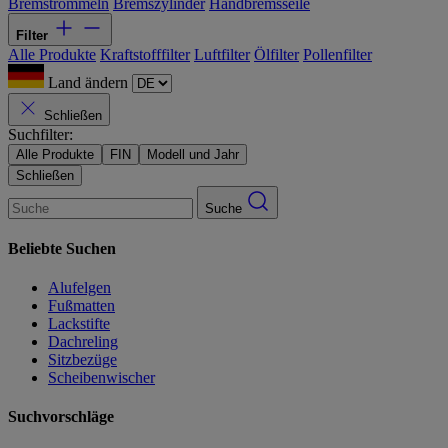
Bremstrommeln
Bremszylinder
Handbremsseile
Filter
Alle Produkte
Kraftstofffilter
Luftfilter
Ölfilter
Pollenfilter
Land ändern
Schließen
Suchfilter:
Alle Produkte
FIN
Modell und Jahr
Schließen
Suche
Beliebte Suchen
Alufelgen
Fußmatten
Lackstifte
Dachreling
Sitzbezüge
Scheibenwischer
Suchvorschläge