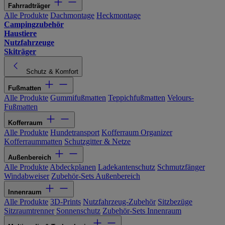
Fahrradträger
Alle Produkte
Dachmontage
Heckmontage
Campingzubehör
Haustiere
Nutzfahrzeuge
Skiträger
Schutz & Komfort
Fußmatten
Alle Produkte
Gummifußmatten
Teppichfußmatten
Velours-
Fußmatten
Kofferraum
Alle Produkte
Hundetransport
Kofferraum Organizer
Kofferraummatten
Schutzgitter & Netze
Außenbereich
Alle Produkte
Abdeckplanen
Ladekantenschutz
Schmutzfänger
Windabweiser
Zubehör-Sets Außenbereich
Innenraum
Alle Produkte
3D-Prints
Nutzfahrzeug-Zubehör
Sitzbezüge
Sitzraumtrenner
Sonnenschutz
Zubehör-Sets Innenraum