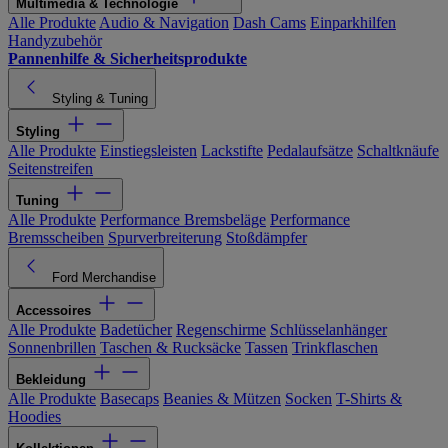
Multimedia & Technologie
Alle Produkte
Audio & Navigation
Dash Cams
Einparkhilfen
Handyzubehör
Pannenhilfe & Sicherheitsprodukte
Styling & Tuning
Styling
Alle Produkte
Einstiegsleisten
Lackstifte
Pedalaufsätze
Schaltknäufe
Seitenstreifen
Tuning
Alle Produkte
Performance Bremsbeläge
Performance
Bremsscheiben
Spurverbreiterung
Stoßdämpfer
Ford Merchandise
Accessoires
Alle Produkte
Badetücher
Regenschirme
Schlüsselanhänger
Sonnenbrillen
Taschen & Rucksäcke
Tassen
Trinkflaschen
Bekleidung
Alle Produkte
Basecaps
Beanies & Mützen
Socken
T-Shirts &
Hoodies