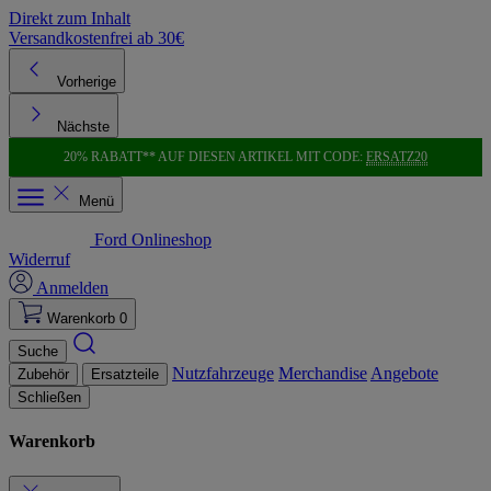
Direkt zum Inhalt
Versandkostenfrei ab 30€
K
Vorherige
Nächste
20% RABATT** AUF DIESEN ARTIKEL MIT CODE:
ERSATZ20
Menü
Ford Onlineshop
Widerruf
Anmelden
Warenkorb
0
Suche
Nutzfahrzeuge
Merchandise
Angebote
Zubehör
Ersatzteile
Schließen
Warenkorb