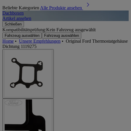
Beliebte Kategorien
Alle Produkte ansehen
Dachboxen
A
Artikel ansehen
A
Schließen
Kompatibilitätsprüfung:
Kein Fahrzeug ausgewählt
Fahrzeug auswählen
Fahrzeug auswählen
Home
•
Unsere Empfehlungen
•
Original Ford Thermostatgehäuse
Dichtung 1119275