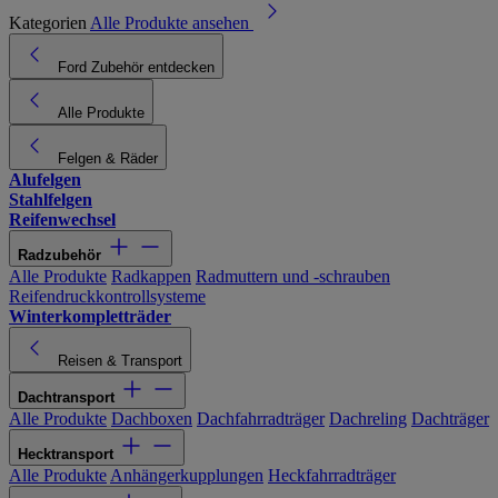
Kategorien
Alle Produkte ansehen
Ford Zubehör entdecken
Alle Produkte
Felgen & Räder
Alufelgen
Stahlfelgen
Reifenwechsel
Radzubehör
Alle Produkte
Radkappen
Radmuttern und -schrauben
Reifendruckkontrollsysteme
Winterkompletträder
Reisen & Transport
Dachtransport
Alle Produkte
Dachboxen
Dachfahrradträger
Dachreling
Dachträger
Hecktransport
Alle Produkte
Anhängerkupplungen
Heckfahrradträger