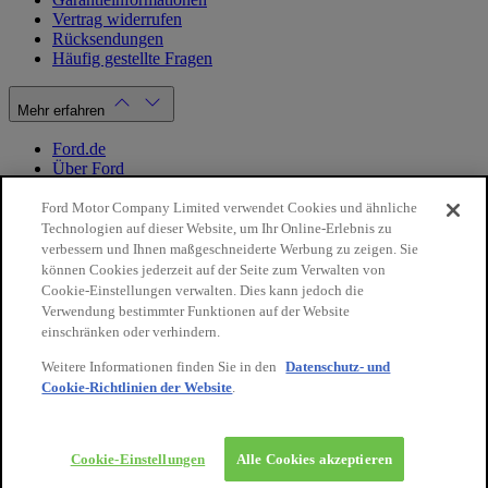
Vertrag widerrufen
Rücksendungen
Häufig gestellte Fragen
Mehr erfahren
Ford.de
Über Ford
Cookie Richtlinien
Datenschutzbestimmungen
Ford Motor Company Limited verwendet Cookies und ähnliche
Impressum
Technologien auf dieser Website, um Ihr Online-Erlebnis zu
verbessern und Ihnen maßgeschneiderte Werbung zu zeigen. Sie
können Cookies jederzeit auf der Seite zum Verwalten von
Mein Konto
Cookie-Einstellungen verwalten. Dies kann jedoch die
Verwendung bestimmter Funktionen auf der Website
Login / Registrierung
einschränken oder verhindern.
Meine Bestellungen
Weitere Informationen finden Sie in den
Datenschutz- und
Land ändern
Cookie-Richtlinien der Website
.
10€
auf Ihre
Facebook
X
Instagram
Youtube
LinkedIn
nächste
Bestellung
© 2026 Ford-Werke-GmbH
Ford Onlineshop
Cookie-Einstellungen
Alle Cookies akzeptieren