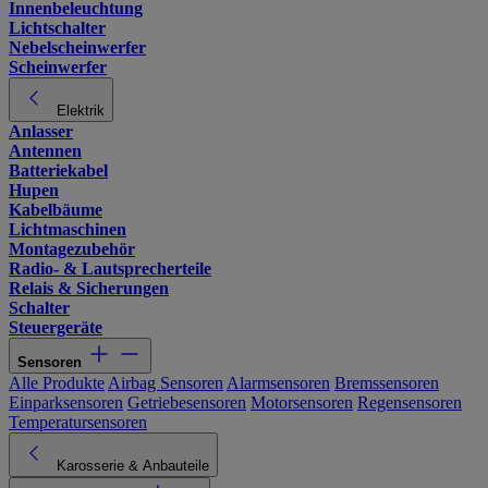
Innenbeleuchtung
Lichtschalter
Nebelscheinwerfer
Scheinwerfer
Elektrik
Anlasser
Antennen
Batteriekabel
Hupen
Kabelbäume
Lichtmaschinen
Montagezubehör
Radio- & Lautsprecherteile
Relais & Sicherungen
Schalter
Steuergeräte
Sensoren
Alle Produkte
Airbag Sensoren
Alarmsensoren
Bremssensoren
Einparksensoren
Getriebesensoren
Motorsensoren
Regensensoren
Temperatursensoren
Karosserie & Anbauteile