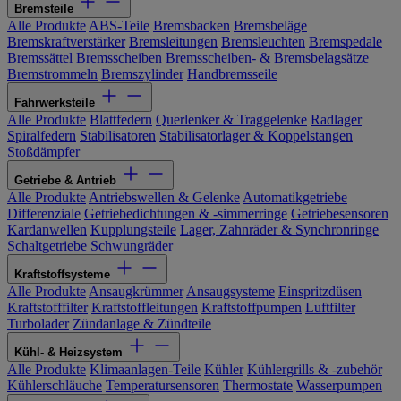
Bremsteile
Alle Produkte
ABS-Teile
Bremsbacken
Bremsbeläge
Bremskraftverstärker
Bremsleitungen
Bremsleuchten
Bremspedale
Bremssättel
Bremsscheiben
Bremsscheiben- & Bremsbelagsätze
Bremstrommeln
Bremszylinder
Handbremsseile
Fahrwerksteile
Alle Produkte
Blattfedern
Querlenker & Traggelenke
Radlager
Spiralfedern
Stabilisatoren
Stabilisatorlager & Koppelstangen
Stoßdämpfer
Getriebe & Antrieb
Alle Produkte
Antriebswellen & Gelenke
Automatikgetriebe
Differenziale
Getriebedichtungen & -simmerringe
Getriebesensoren
Kardanwellen
Kupplungsteile
Lager, Zahnräder & Synchronringe
Schaltgetriebe
Schwungräder
Kraftstoffsysteme
Alle Produkte
Ansaugkrümmer
Ansaugsysteme
Einspritzdüsen
Kraftstofffilter
Kraftstoffleitungen
Kraftstoffpumpen
Luftfilter
Turbolader
Zündanlage & Zündteile
Kühl- & Heizsystem
Alle Produkte
Klimaanlagen-Teile
Kühler
Kühlergrills & -zubehör
Kühlerschläuche
Temperatursensoren
Thermostate
Wasserpumpen