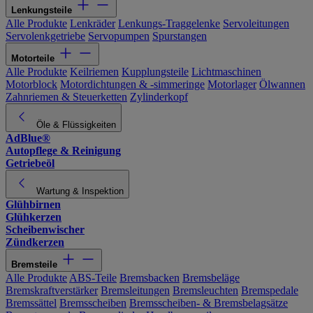
Lenkungsteile
Alle Produkte
Lenkräder
Lenkungs-Traggelenke
Servoleitungen
Servolenkgetriebe
Servopumpen
Spurstangen
Motorteile
Alle Produkte
Keilriemen
Kupplungsteile
Lichtmaschinen
Motorblock
Motordichtungen & -simmeringe
Motorlager
Ölwannen
Zahnriemen & Steuerketten
Zylinderkopf
Öle & Flüssigkeiten
AdBlue®
Autopflege & Reinigung
Getriebeöl
Wartung & Inspektion
Glühbirnen
Glühkerzen
Scheibenwischer
Zündkerzen
Bremsteile
Alle Produkte
ABS-Teile
Bremsbacken
Bremsbeläge
Bremskraftverstärker
Bremsleitungen
Bremsleuchten
Bremspedale
Bremssättel
Bremsscheiben
Bremsscheiben- & Bremsbelagsätze