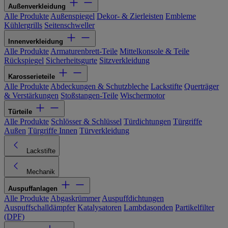
Außenverkleidung
Alle Produkte
Außenspiegel
Dekor- & Zierleisten
Embleme
Kühlergrills
Seitenschweller
Innenverkleidung
Alle Produkte
Armaturenbrett-Teile
Mittelkonsole & Teile
Rückspiegel
Sicherheitsgurte
Sitzverkleidung
Karosserieteile
Alle Produkte
Abdeckungen & Schutzbleche
Lackstifte
Querträger
& Verstärkungen
Stoßstangen-Teile
Wischermotor
Türteile
Alle Produkte
Schlösser & Schlüssel
Türdichtungen
Türgriffe
Außen
Türgriffe Innen
Türverkleidung
Lackstifte
Mechanik
Auspuffanlagen
Alle Produkte
Abgaskrümmer
Auspuffdichtungen
Auspuffschalldämpfer
Katalysatoren
Lambdasonden
Partikelfilter
(DPF)