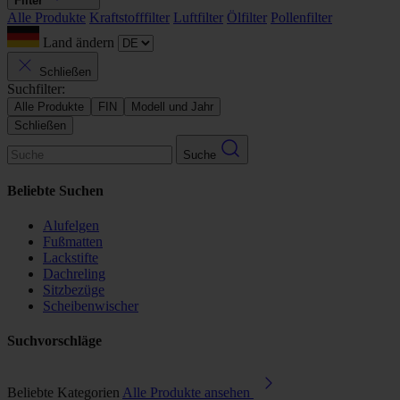
Filter
Alle Produkte
Kraftstofffilter
Luftfilter
Ölfilter
Pollenfilter
Land ändern
Schließen
Suchfilter:
Alle Produkte
FIN
Modell und Jahr
Schließen
Suche
Beliebte Suchen
Alufelgen
Fußmatten
Lackstifte
Dachreling
Sitzbezüge
Scheibenwischer
Suchvorschläge
Beliebte Kategorien
Alle Produkte ansehen