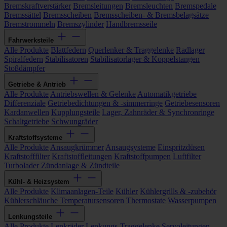
Bremskraftverstärker
Bremsleitungen
Bremsleuchten
Bremspedale
Bremssättel
Bremsscheiben
Bremsscheiben- & Bremsbelagsätze
Bremstrommeln
Bremszylinder
Handbremsseile
Fahrwerksteile
Alle Produkte
Blattfedern
Querlenker & Traggelenke
Radlager
Spiralfedern
Stabilisatoren
Stabilisatorlager & Koppelstangen
Stoßdämpfer
Getriebe & Antrieb
Alle Produkte
Antriebswellen & Gelenke
Automatikgetriebe
Differenziale
Getriebedichtungen & -simmerringe
Getriebesensoren
Kardanwellen
Kupplungsteile
Lager, Zahnräder & Synchronringe
Schaltgetriebe
Schwungräder
Kraftstoffsysteme
Alle Produkte
Ansaugkrümmer
Ansaugsysteme
Einspritzdüsen
Kraftstofffilter
Kraftstoffleitungen
Kraftstoffpumpen
Luftfilter
Turbolader
Zündanlage & Zündteile
Kühl- & Heizsystem
Alle Produkte
Klimaanlagen-Teile
Kühler
Kühlergrills & -zubehör
Kühlerschläuche
Temperatursensoren
Thermostate
Wasserpumpen
Lenkungsteile
Alle Produkte
Lenkräder
Lenkungs-Traggelenke
Servoleitungen