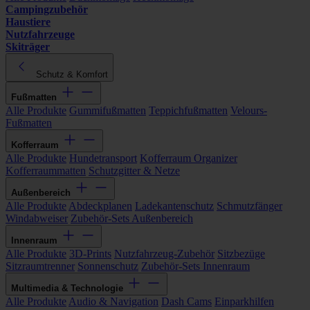
Campingzubehör
Haustiere
Nutzfahrzeuge
Skiträger
Schutz & Komfort
Fußmatten
Alle Produkte
Gummifußmatten
Teppichfußmatten
Velours-
Fußmatten
Kofferraum
Alle Produkte
Hundetransport
Kofferraum Organizer
Kofferraummatten
Schutzgitter & Netze
Außenbereich
Alle Produkte
Abdeckplanen
Ladekantenschutz
Schmutzfänger
Windabweiser
Zubehör-Sets Außenbereich
Innenraum
Alle Produkte
3D-Prints
Nutzfahrzeug-Zubehör
Sitzbezüge
Sitzraumtrenner
Sonnenschutz
Zubehör-Sets Innenraum
Multimedia & Technologie
Alle Produkte
Audio & Navigation
Dash Cams
Einparkhilfen