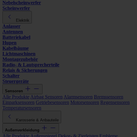
Nebelscheinwerfer
Scheinwerfer
Elektrik
Anlasser
Antennen
Batteriekabel
Hupen
Kabelbäume
Lichtmaschinen
Montagezubehör
Radio- & Lautsprecherteile
Relais & Sicherungen
Schalter
Steuergeräte
Sensoren
Alle Produkte
Airbag Sensoren
Alarmsensoren
Bremssensoren
Einparksensoren
Getriebesensoren
Motorsensoren
Regensensoren
Temperatursensoren
Karosserie & Anbauteile
Außenverkleidung
Alle Produkte
Außenspiegel
Dekor- & Zierleisten
Embleme