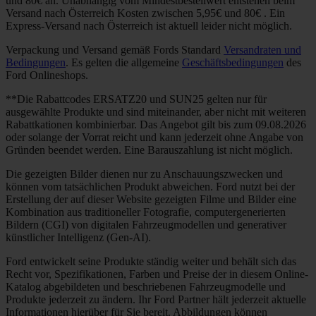
und 80€ an. Unabhängig vom Mindestbestellwert entstehen beim
Versand nach Österreich Kosten zwischen 5,95€ und 80€ . Ein
Express-Versand nach Österreich ist aktuell leider nicht möglich.
Verpackung und Versand gemäß Fords Standard
Versandraten und
Bedingungen
. Es gelten die allgemeine
Geschäftsbedingungen
des
Ford Onlineshops.
**Die Rabattcodes ERSATZ20 und SUN25 gelten nur für
ausgewählte Produkte und sind miteinander, aber nicht mit weiteren
Rabattkationen kombinierbar. Das Angebot gilt bis zum 09.08.2026
oder solange der Vorrat reicht und kann jederzeit ohne Angabe von
Gründen beendet werden. Eine Barauszahlung ist nicht möglich.
Die gezeigten Bilder dienen nur zu Anschauungszwecken und
können vom tatsächlichen Produkt abweichen. Ford nutzt bei der
Erstellung der auf dieser Website gezeigten Filme und Bilder eine
Kombination aus traditioneller Fotografie, computergenerierten
Bildern (CGI) von digitalen Fahrzeugmodellen und generativer
künstlicher Intelligenz (Gen-AI).
Ford entwickelt seine Produkte ständig weiter und behält sich das
Recht vor, Spezifikationen, Farben und Preise der in diesem Online-
Katalog abgebildeten und beschriebenen Fahrzeugmodelle und
Produkte jederzeit zu ändern. Ihr Ford Partner hält jederzeit aktuelle
Informationen hierüber für Sie bereit. Abbildungen können