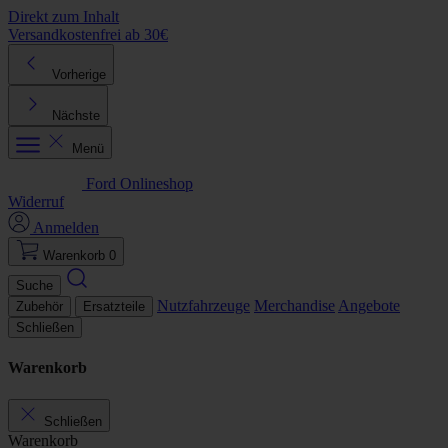
Direkt zum Inhalt
Versandkostenfrei ab 30€
K
Vorherige
Nächste
Menü
Ford Onlineshop
Widerruf
Anmelden
Warenkorb
0
Suche
Nutzfahrzeuge
Merchandise
Angebote
Zubehör
Ersatzteile
Schließen
Warenkorb
Schließen
Warenkorb