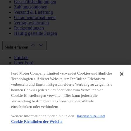
Geschäftsbedingungen
Zahlungsoptionen
Versand & Lieferung
Garantieinformationen
Vertrag widerrufen
Rücksendungen
Häufig gestellte Fragen
Mehr erfahren
Ford.de
Über Ford
Cookie Richtlinien
Datenschutzbestimmungen
Ford Motor Company Limited verwendet Cookies und ähnliche
Impressum
Technologien auf dieser Website, um Ihr Online-Erlebnis zu
verbessern und Ihnen maßgeschneiderte Werbung zu zeigen. Sie
können Cookies jederzeit auf der Seite zum Verwalten von
Mein Konto
Cookie-Einstellungen verwalten. Dies kann jedoch die
Verwendung bestimmter Funktionen auf der Website
Login / Registrierung
einschränken oder verhindern.
Meine Bestellungen
Weitere Informationen finden Sie in den
Datenschutz- und
Land ändern
Cookie-Richtlinien der Website
.
Facebook
X
Instagram
Youtube
LinkedIn