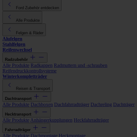
Ford Zubehör entdecken
Alle Produkte
Felgen & Räder
Alufelgen
Stahlfelgen
Reifenwechsel
Radzubehör
Alle Produkte
Radkappen
Radmuttern und -schrauben
Reifendruckkontrollsysteme
Winterkompletträder
Reisen & Transport
Dachtransport
Alle Produkte
Dachboxen
Dachfahrradträger
Dachreling
Dachträger
Hecktransport
Alle Produkte
Anhängerkupplungen
Heckfahrradträger
Fahrradträger
Alle Produkte
Dachmontage
Heckmontage