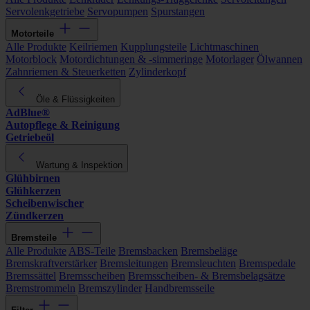
Servolenkgetriebe
Servopumpen
Spurstangen
Motorteile
Alle Produkte
Keilriemen
Kupplungsteile
Lichtmaschinen
Motorblock
Motordichtungen & -simmeringe
Motorlager
Ölwannen
Zahnriemen & Steuerketten
Zylinderkopf
Öle & Flüssigkeiten
AdBlue®
Autopflege & Reinigung
Getriebeöl
Wartung & Inspektion
Glühbirnen
Glühkerzen
Scheibenwischer
Zündkerzen
Bremsteile
Alle Produkte
ABS-Teile
Bremsbacken
Bremsbeläge
Bremskraftverstärker
Bremsleitungen
Bremsleuchten
Bremspedale
Bremssättel
Bremsscheiben
Bremsscheiben- & Bremsbelagsätze
Bremstrommeln
Bremszylinder
Handbremsseile