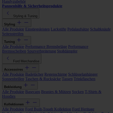
Handyzubehör
Pannenhilfe & Sicherheitsprodukte
Styling & Tuning
Styling
Alle Produkte
Einstiegsleisten
Lackstifte
Pedalaufsätze
Schaltknäufe
Seitenstreifen
Tuning
Alle Produkte
Performance Bremsbeläge
Performance
Bremsscheiben
Spurverbreiterung
Stoßdämpfer
Ford Merchandise
Accessoires
Alle Produkte
Badetücher
Regenschirme
Schlüsselanhänger
Sonnenbrillen
Taschen & Rucksäcke
Tassen
Trinkflaschen
Bekleidung
Alle Produkte
Basecaps
Beanies & Mützen
Socken
T-Shirts &
Hoodies
Kollektionen
Alle Produkte
Ford Built-Tough Kollektion
Ford Heritage