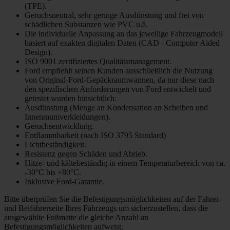
(TPE).
Geruchsneutral, sehr geringe Ausdünstung und frei von
schädlichen Substanzen wie PVC u.ä.
Die individuelle Anpassung an das jeweilige Fahrzeugmodell
basiert auf exakten digitalen Daten (CAD - Computer Aided
Design).
ISO 9001 zertifiziertes Qualitätsmanagement.
Ford empfiehlt seinen Kunden ausschließlich die Nutzung
von Original-Ford-Gepäckraumwannen, da nur diese nach
den spezifischen Anforderungen von Ford entwickelt und
getestet wurden hinsichtlich:
Ausdünstung (Menge an Kondensation an Scheiben und
Innenraumverkleidungen).
Geruchsentwicklung.
Entflammbarkeit (nach ISO 3795 Standard)
Lichtbeständigkeit.
Resistenz gegen Schäden und Abrieb.
Hitze- und kältebeständig in einem Temperaturbereich von ca.
-30°C bis +80°C.
Inklusive Ford-Garantie.
Bitte überprüfen Sie die Befestigungsmöglichkeiten auf der Fahrer-
und Beifahrerseite Ihres Fahrzeugs um sicherzustellen, dass die
ausgewählte Fußmatte die gleiche Anzahl an
Befestigungsmöglichkeiten aufweist.