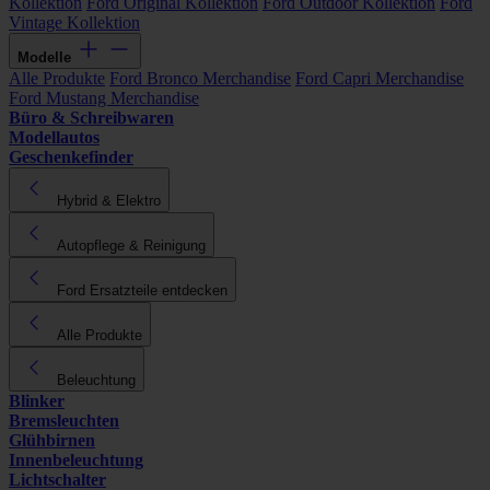
Kollektion
Ford Original Kollektion
Ford Outdoor Kollektion
Ford
Vintage Kollektion
Modelle
Alle Produkte
Ford Bronco Merchandise
Ford Capri Merchandise
Ford Mustang Merchandise
Büro & Schreibwaren
Modellautos
Geschenkefinder
Hybrid & Elektro
Autopflege & Reinigung
Ford Ersatzteile entdecken
Alle Produkte
Beleuchtung
Blinker
Bremsleuchten
Glühbirnen
Innenbeleuchtung
Lichtschalter