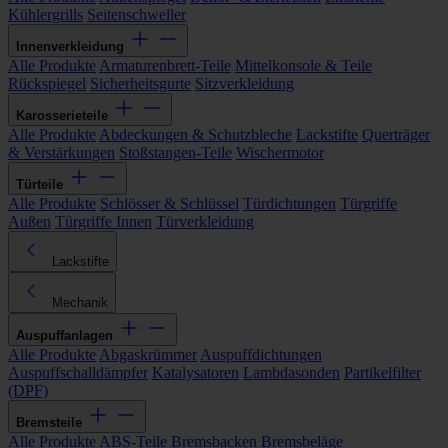
Kühlergrills
Seitenschweller
Innenverkleidung
Alle Produkte
Armaturenbrett-Teile
Mittelkonsole & Teile
Rückspiegel
Sicherheitsgurte
Sitzverkleidung
Karosserieteile
Alle Produkte
Abdeckungen & Schutzbleche
Lackstifte
Querträger
& Verstärkungen
Stoßstangen-Teile
Wischermotor
Türteile
Alle Produkte
Schlösser & Schlüssel
Türdichtungen
Türgriffe
Außen
Türgriffe Innen
Türverkleidung
Lackstifte
Mechanik
Auspuffanlagen
Alle Produkte
Abgaskrümmer
Auspuffdichtungen
Auspuffschalldämpfer
Katalysatoren
Lambdasonden
Partikelfilter
(DPF)
Bremsteile
Alle Produkte
ABS-Teile
Bremsbacken
Bremsbeläge