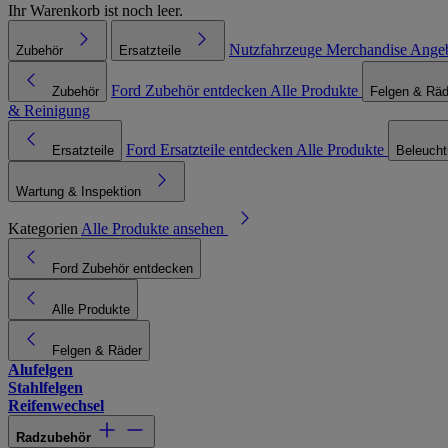
Ihr Warenkorb ist noch leer.
Nutzfahrzeuge
Merchandise
Ange
Zubehör
Ersatzteile
Ford Zubehör entdecken
Alle Produkte
Zubehör
Felgen & Räd
& Reinigung
Ford Ersatzteile entdecken
Alle Produkte
Ersatzteile
Beleuch
Wartung & Inspektion
Kategorien
Alle Produkte ansehen
Ford Zubehör entdecken
Alle Produkte
Felgen & Räder
Alufelgen
Stahlfelgen
Reifenwechsel
Radzubehör