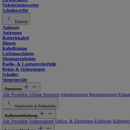
Nebelscheinwerfer
Scheinwerfer
Elektrik
Anlasser
Antennen
Batteriekabel
Hupen
Kabelbäume
Lichtmaschinen
Montagezubehör
Radio- & Lautsprecherteile
Relais & Sicherungen
Schalter
Steuergeräte
Sensoren
Alle Produkte
Airbag Sensoren
Alarmsensoren
Bremssensoren
Einpa
Karosserie & Anbauteile
Außenverkleidung
Alle Produkte
Außenspiegel
Dekor- & Zierleisten
Embleme
Kühlergri