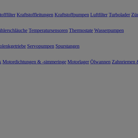
offfilter
Kraftstoffleitungen
Kraftstoffpumpen
Luftfilter
Turbolader
Zün
hlerschläuche
Temperatursensoren
Thermostate
Wasserpumpen
olenkgetriebe
Servopumpen
Spurstangen
k
Motordichtungen & -simmeringe
Motorlager
Ölwannen
Zahnriemen &