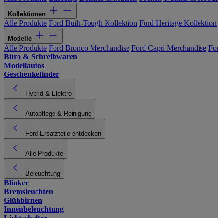
Kollektionen
Alle Produkte
Ford Built-Tough Kollektion
Ford Heritage Kollektion
Modelle
Alle Produkte
Ford Bronco Merchandise
Ford Capri Merchandise
Fo
Büro & Schreibwaren
Modellautos
Geschenkefinder
Hybrid & Elektro
Autopflege & Reinigung
Ford Ersatzteile entdecken
Alle Produkte
Beleuchtung
Blinker
Bremsleuchten
Glühbirnen
Innenbeleuchtung
Lichtschalter