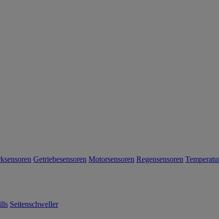
rksensoren
Getriebesensoren
Motorsensoren
Regensensoren
Temperatu
lls
Seitenschweller