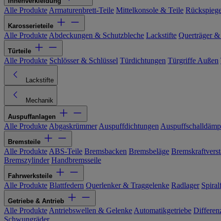
Innenverkleidung
Alle Produkte
Armaturenbrett-Teile
Mittelkonsole & Teile
Rückspiege
Karosserieteile
Alle Produkte
Abdeckungen & Schutzbleche
Lackstifte
Querträger &
Türteile
Alle Produkte
Schlösser & Schlüssel
Türdichtungen
Türgriffe Außen
Lackstifte
Mechanik
Auspuffanlagen
Alle Produkte
Abgaskrümmer
Auspuffdichtungen
Auspuffschalldämp
Bremsteile
Alle Produkte
ABS-Teile
Bremsbacken
Bremsbeläge
Bremskraftverst
Bremszylinder
Handbremsseile
Fahrwerksteile
Alle Produkte
Blattfedern
Querlenker & Traggelenke
Radlager
Spiral
Getriebe & Antrieb
Alle Produkte
Antriebswellen & Gelenke
Automatikgetriebe
Differen
Schwungräder