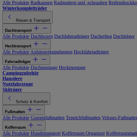
Alle Produkte
Radkappen
Radmuttern und -schrauben
Reifendruckko
Winterkompletträder
Reisen & Transport
Dachtransport
Alle Produkte
Dachboxen
Dachfahrradträger
Dachreling
Dachträger
Hecktransport
Alle Produkte
Anhängerkupplungen
Heckfahrradträger
Fahrradträger
Alle Produkte
Dachmontage
Heckmontage
Campingzubehör
Haustiere
Nutzfahrzeuge
Skiträger
Schutz & Komfort
Fußmatten
Alle Produkte
Gummifußmatten
Teppichfußmatten
Velours-Fußmatte
Kofferraum
Alle Produkte
Hundetransport
Kofferraum Organizer
Kofferraummat