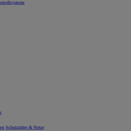
ntrollsysteme
n
ten
Schutzgitter & Netze