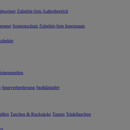
abweiser
Zubehör-Sets Außenbereich
renner
Sonnenschutz
Zubehör-Sets Innenraum
ubehör
Seitenstreifen
n
Spurverbreiterung
Stoßdämpfer
illen
Taschen & Rucksäcke
Tassen
Trinkflaschen
es