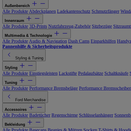
Außenbereich
Alle Produkte
Abdeckplanen
Ladekantenschutz
Schmutzfänger
Wind
Innenraum
Alle Produkte
3D-Prints
Nutzfahrzeug-Zubehör
Sitzbezüge
Sitzraumt
Multimedia & Technologie
Alle Produkte
Audio & Navigation
Dash Cams
Einparkhilfen
Handyz
Pannenhilfe & Sicherheitsprodukte
Styling & Tuning
Styling
Alle Produkte
Einstiegsleisten
Lackstifte
Pedalaufsätze
Schaltknäufe
Tuning
Alle Produkte
Performance Bremsbeläge
Performance Bremsscheibe
Ford Merchandise
Accessoires
Alle Produkte
Badetücher
Regenschirme
Schlüsselanhänger
Sonnenbr
Bekleidung
Alle Produkte
Basecaps
Beanies & Mützen
Socken
T-Shirts & Hoodi