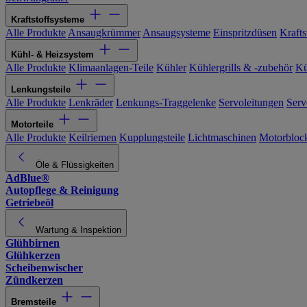
Kraftstoffsysteme
Alle Produkte
Ansaugkrümmer
Ansaugsysteme
Einspritzdüsen
Kraftst
Kühl- & Heizsystem
Alle Produkte
Klimaanlagen-Teile
Kühler
Kühlergrills & -zubehör
Kü
Lenkungsteile
Alle Produkte
Lenkräder
Lenkungs-Traggelenke
Servoleitungen
Serv
Motorteile
Alle Produkte
Keilriemen
Kupplungsteile
Lichtmaschinen
Motorbloc
Öle & Flüssigkeiten
AdBlue®
Autopflege & Reinigung
Getriebeöl
Wartung & Inspektion
Glühbirnen
Glühkerzen
Scheibenwischer
Zündkerzen
Bremsteile