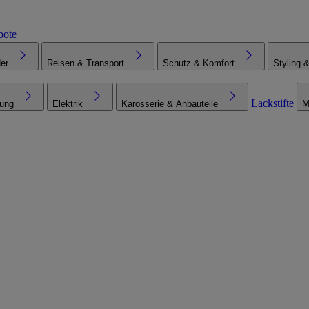
bote
er
Reisen & Transport
Schutz & Komfort
Styling 
Lackstifte
tung
Elektrik
Karosserie & Anbauteile
M