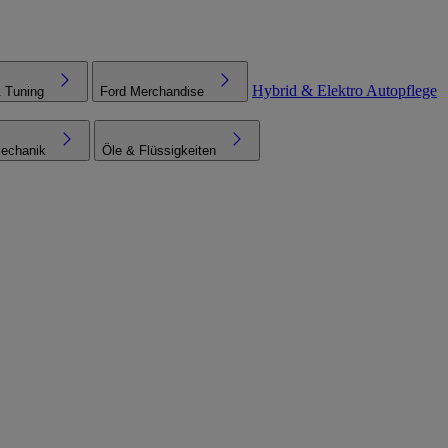
Hybrid & Elektro
Autopflege
& Tuning
Ford Merchandise
echanik
Öle & Flüssigkeiten