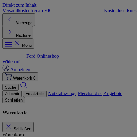
Direkt zum Inhalt
Versandkostenfrei ab 30€
Kostenlose Rüc
Vorherige
Nächste
Menü
Ford Onlineshop
Widerruf
Anmelden
Warenkorb
0
Suche
Nutzfahrzeuge
Merchandise
Angebote
Zubehör
Ersatzteile
Schließen
Warenkorb
Schließen
Warenkorb