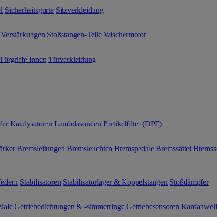
l
Sicherheitsgurte
Sitzverkleidung
 Verstärkungen
Stoßstangen-Teile
Wischermotor
Türgriffe Innen
Türverkleidung
fer
Katalysatoren
Lambdasonden
Partikelfilter (DPF)
ärker
Bremsleitungen
Bremsleuchten
Bremspedale
Bremssättel
Bremss
federn
Stabilisatoren
Stabilisatorlager & Koppelstangen
Stoßdämpfer
ziale
Getriebedichtungen & -simmerringe
Getriebesensoren
Kardanwel