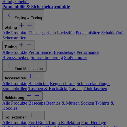
Handyzubehör
Pannenhilfe & Sicherheitsprodukte
Styling & Tuning
Styling
Alle Produkte
Einstiegsleisten
Lackstifte
Pedalaufsätze
Schaltknäufe
Seitenstreifen
Tuning
Alle Produkte
Performance Bremsbeläge
Performance
Bremsscheiben
Spurverbreiterung
Stoßdämpfer
Ford Merchandise
Accessoires
Alle Produkte
Badetücher
Regenschirme
Schlüsselanhänger
Sonnenbrillen
Taschen & Rucksäcke
Tassen
Trinkflaschen
Bekleidung
Alle Produkte
Basecaps
Beanies & Mützen
Socken
T-Shirts &
Hoodies
Kollektionen
Alle Produkte
Ford Built-Tough Kollektion
Ford Heritage