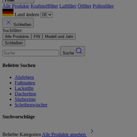
Filter
Alle Produkte
Kraftstofffilter
Luftfilter
Ölfilter
Pollenfilter
Land ändern
Schließen
Suchfilter:
Alle Produkte
FIN
Modell und Jahr
Schließen
Suche
Beliebte Suchen
Alufelgen
Fußmatten
Lackstifte
Dachreling
Sitzbezüge
Scheibenwischer
Suchvorschläge
Beliebte Kategorien
Alle Produkte ansehen