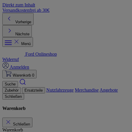
Direkt zum Inhalt
Versandkostenfrei ab 30€
K
Vorherige
Nächste
Menü
Ford Onlineshop
Widerruf
Anmelden
Warenkorb
0
Suche
Nutzfahrzeuge
Merchandise
Angebote
Zubehör
Ersatzteile
Schließen
Warenkorb
Schließen
Warenkorb