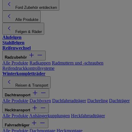
Ford Zubehör entdecken
Alle Produkte
Felgen & Räder
Alufelgen
Stahlfelgen
Reifenwechsel
Radzubehör
Alle Produkte
Radkappen
Radmuttern und -schrauben
Reifendruckkontrollsysteme
Winterkompletträder
Reisen & Transport
Dachtransport
Alle Produkte
Dachboxen
Dachfahrradträger
Dachreling
Dachträger
Hecktransport
Alle Produkte
Anhängerkupplungen
Heckfahrradträger
Fahrradträger
Alle Produkte
Dachmontage
Heckmontage