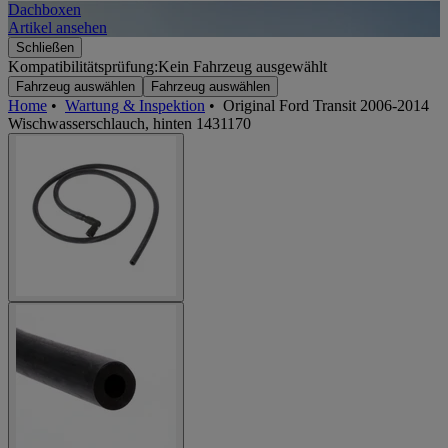
Dachboxen
A
Artikel ansehen
A
Schließen
Kompatibilitätsprüfung:
Kein Fahrzeug ausgewählt
Fahrzeug auswählen
Fahrzeug auswählen
Home
•
Wartung & Inspektion
•
Original Ford Transit 2006-2014
Wischwasserschlauch, hinten 1431170