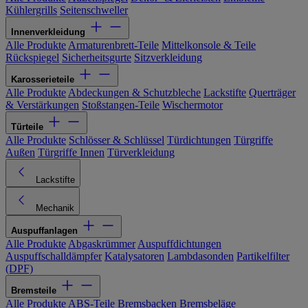
Kühlergrills
Seitenschweller
Innenverkleidung
Alle Produkte
Armaturenbrett-Teile
Mittelkonsole & Teile
Rückspiegel
Sicherheitsgurte
Sitzverkleidung
Karosserieteile
Alle Produkte
Abdeckungen & Schutzbleche
Lackstifte
Querträger
& Verstärkungen
Stoßstangen-Teile
Wischermotor
Türteile
Alle Produkte
Schlösser & Schlüssel
Türdichtungen
Türgriffe
Außen
Türgriffe Innen
Türverkleidung
Lackstifte
Mechanik
Auspuffanlagen
Alle Produkte
Abgaskrümmer
Auspuffdichtungen
Auspuffschalldämpfer
Katalysatoren
Lambdasonden
Partikelfilter
(DPF)
Bremsteile
Alle Produkte
ABS-Teile
Bremsbacken
Bremsbeläge