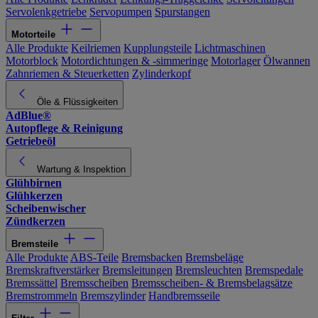
Servolenkgetriebe
Servopumpen
Spurstangen
Motorteile
Alle Produkte
Keilriemen
Kupplungsteile
Lichtmaschinen
Motorblock
Motordichtungen & -simmeringe
Motorlager
Ölwannen
Zahnriemen & Steuerketten
Zylinderkopf
Öle & Flüssigkeiten
AdBlue®
Autopflege & Reinigung
Getriebeöl
Wartung & Inspektion
Glühbirnen
Glühkerzen
Scheibenwischer
Zündkerzen
Bremsteile
Alle Produkte
ABS-Teile
Bremsbacken
Bremsbeläge
Bremskraftverstärker
Bremsleitungen
Bremsleuchten
Bremspedale
Bremssättel
Bremsscheiben
Bremsscheiben- & Bremsbelagsätze
Bremstrommeln
Bremszylinder
Handbremsseile