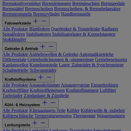
Bremskraftverstärker
Bremsleitungen
Bremsleuchten
Bremspedale
Bremssättel
Bremsscheiben
Bremsscheiben- & Bremsbelagsätze
Bremstrommeln
Bremszylinder
Handbremsseile
Fahrwerksteile
Alle Produkte
Blattfedern
Querlenker & Traggelenke
Radlager
Spiralfedern
Stabilisatoren
Stabilisatorlager & Koppelstangen
Stoßdämpfer
Getriebe & Antrieb
Alle Produkte
Antriebswellen & Gelenke
Automatikgetriebe
Differenziale
Getriebedichtungen & -simmerringe
Getriebesensoren
Kardanwellen
Kupplungsteile
Lager, Zahnräder & Synchronringe
Schaltgetriebe
Schwungräder
Kraftstoffsysteme
Alle Produkte
Ansaugkrümmer
Ansaugsysteme
Einspritzdüsen
Kraftstofffilter
Kraftstoffleitungen
Kraftstoffpumpen
Luftfilter
Turbolader
Zündanlage & Zündteile
Kühl- & Heizsystem
Alle Produkte
Klimaanlagen-Teile
Kühler
Kühlergrills & -zubehör
Kühlerschläuche
Temperatursensoren
Thermostate
Wasserpumpen
Lenkungsteile
Alle Produkte
Lenkräder
Lenkungs-Traggelenke
Servoleitungen