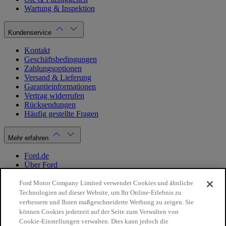
Wartung & Inspektion
Kundenservice
Kontakt
Geschäftsbedingungen
Zahlungsoptionen
Versand & Lieferung
Garantieinformationen
Vertrag widerrufen
Rücksendungen
Häufig gestellte Fragen
Mehr erfahren
Ford.de
Über Ford
Cookie Richtlinien
Datenschutzbestimmungen
Ford Motor Company Limited verwendet Cookies und ähnliche
Impressum
Technologien auf dieser Website, um Ihr Online-Erlebnis zu
verbessern und Ihnen maßgeschneiderte Werbung zu zeigen. Sie
können Cookies jederzeit auf der Seite zum Verwalten von
Mein Konto
Cookie-Einstellungen verwalten. Dies kann jedoch die