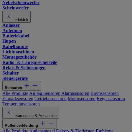
Nebelscheinwerfer
Scheinwerfer
Elektrik
Anlasser
Antennen
Batteriekabel
Hupen
Kabelbäume
Lichtmaschinen
Montagezubehör
Radio- & Lautsprecherteile
Relais & Sicherungen
Schalter
Steuergeräte
Sensoren
Alle Produkte
Airbag Sensoren
Alarmsensoren
Bremssensoren
Einparksensoren
Getriebesensoren
Motorsensoren
Regensensoren
Temperatursensoren
Karosserie & Anbauteile
Außenverkleidung
Alle Produkte
Außenspiegel
Dekor- & Zierleisten
Embleme