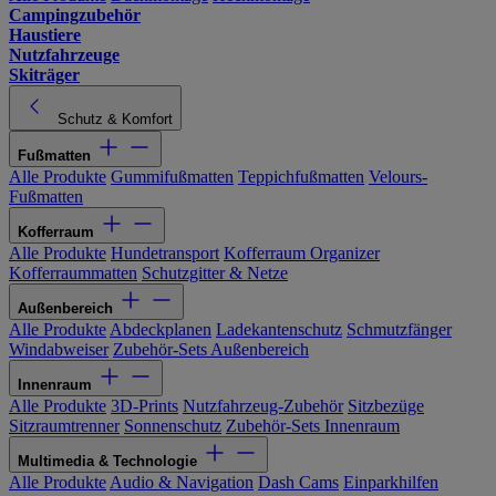
Campingzubehör
Haustiere
Nutzfahrzeuge
Skiträger
Schutz & Komfort
Fußmatten
Alle Produkte
Gummifußmatten
Teppichfußmatten
Velours-
Fußmatten
Kofferraum
Alle Produkte
Hundetransport
Kofferraum Organizer
Kofferraummatten
Schutzgitter & Netze
Außenbereich
Alle Produkte
Abdeckplanen
Ladekantenschutz
Schmutzfänger
Windabweiser
Zubehör-Sets Außenbereich
Innenraum
Alle Produkte
3D-Prints
Nutzfahrzeug-Zubehör
Sitzbezüge
Sitzraumtrenner
Sonnenschutz
Zubehör-Sets Innenraum
Multimedia & Technologie
Alle Produkte
Audio & Navigation
Dash Cams
Einparkhilfen