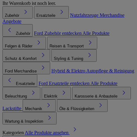
Ihr Warenkorb ist noch leer.
Nutzfahrzeuge
Merchandise
Zubehör
Ersatzteile
Angebote
Ford Zubehör entdecken
Alle Produkte
Zubehör
Felgen & Räder
Reisen & Transport
Schutz & Komfort
Styling & Tuning
Hybrid & Elektro
Autopflege & Reinigung
Ford Merchandise
Ford Ersatzteile entdecken
Alle Produkte
Ersatzteile
Beleuchtung
Elektrik
Karosserie & Anbauteile
Lackstifte
Mechanik
Öle & Flüssigkeiten
Wartung & Inspektion
Kategorien
Alle Produkte ansehen