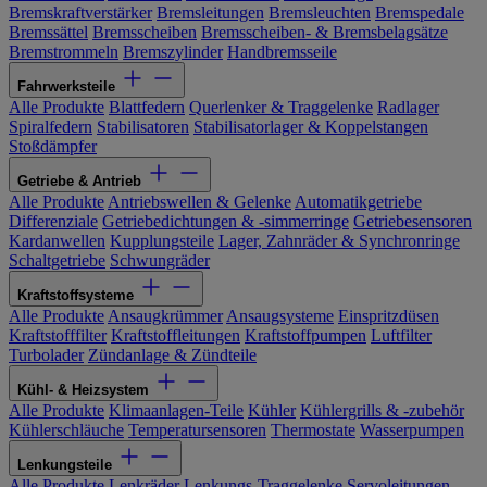
Bremskraftverstärker
Bremsleitungen
Bremsleuchten
Bremspedale
Bremssättel
Bremsscheiben
Bremsscheiben- & Bremsbelagsätze
Bremstrommeln
Bremszylinder
Handbremsseile
Fahrwerksteile
Alle Produkte
Blattfedern
Querlenker & Traggelenke
Radlager
Spiralfedern
Stabilisatoren
Stabilisatorlager & Koppelstangen
Stoßdämpfer
Getriebe & Antrieb
Alle Produkte
Antriebswellen & Gelenke
Automatikgetriebe
Differenziale
Getriebedichtungen & -simmerringe
Getriebesensoren
Kardanwellen
Kupplungsteile
Lager, Zahnräder & Synchronringe
Schaltgetriebe
Schwungräder
Kraftstoffsysteme
Alle Produkte
Ansaugkrümmer
Ansaugsysteme
Einspritzdüsen
Kraftstofffilter
Kraftstoffleitungen
Kraftstoffpumpen
Luftfilter
Turbolader
Zündanlage & Zündteile
Kühl- & Heizsystem
Alle Produkte
Klimaanlagen-Teile
Kühler
Kühlergrills & -zubehör
Kühlerschläuche
Temperatursensoren
Thermostate
Wasserpumpen
Lenkungsteile
Alle Produkte
Lenkräder
Lenkungs-Traggelenke
Servoleitungen