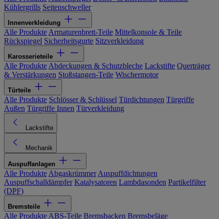
Kühlergrills
Seitenschweller
Innenverkleidung
Alle Produkte
Armaturenbrett-Teile
Mittelkonsole & Teile
Rückspiegel
Sicherheitsgurte
Sitzverkleidung
Karosserieteile
Alle Produkte
Abdeckungen & Schutzbleche
Lackstifte
Querträger
& Verstärkungen
Stoßstangen-Teile
Wischermotor
Türteile
Alle Produkte
Schlösser & Schlüssel
Türdichtungen
Türgriffe
Außen
Türgriffe Innen
Türverkleidung
Lackstifte
Mechanik
Auspuffanlagen
Alle Produkte
Abgaskrümmer
Auspuffdichtungen
Auspuffschalldämpfer
Katalysatoren
Lambdasonden
Partikelfilter
(DPF)
Bremsteile
Alle Produkte
ABS-Teile
Bremsbacken
Bremsbeläge