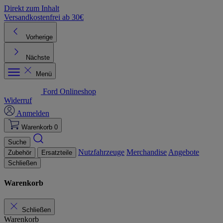
Direkt zum Inhalt
Versandkostenfrei ab 30€
K
Vorherige
Nächste
Menü
Ford Onlineshop
Widerruf
Anmelden
Warenkorb
0
Suche
Nutzfahrzeuge
Merchandise
Angebote
Zubehör
Ersatzteile
Schließen
Warenkorb
Schließen
Warenkorb