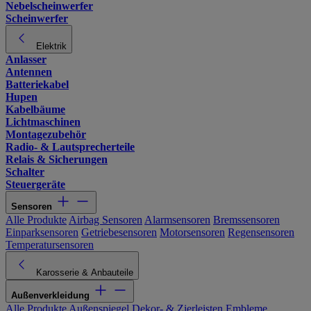
Nebelscheinwerfer
Scheinwerfer
Elektrik
Anlasser
Antennen
Batteriekabel
Hupen
Kabelbäume
Lichtmaschinen
Montagezubehör
Radio- & Lautsprecherteile
Relais & Sicherungen
Schalter
Steuergeräte
Sensoren
Alle Produkte
Airbag Sensoren
Alarmsensoren
Bremssensoren
Einparksensoren
Getriebesensoren
Motorsensoren
Regensensoren
Temperatursensoren
Karosserie & Anbauteile
Außenverkleidung
Alle Produkte
Außenspiegel
Dekor- & Zierleisten
Embleme