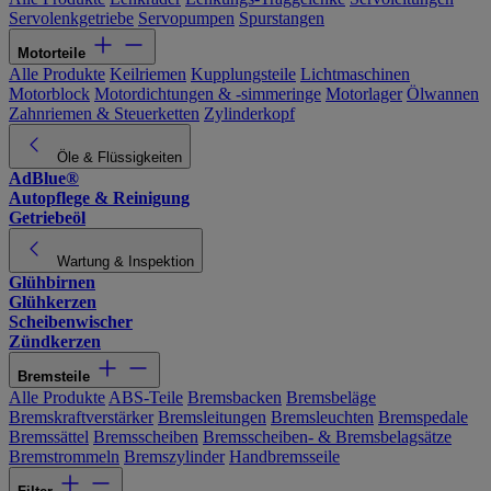
Servolenkgetriebe
Servopumpen
Spurstangen
Motorteile
Alle Produkte
Keilriemen
Kupplungsteile
Lichtmaschinen
Motorblock
Motordichtungen & -simmeringe
Motorlager
Ölwannen
Zahnriemen & Steuerketten
Zylinderkopf
Öle & Flüssigkeiten
AdBlue®
Autopflege & Reinigung
Getriebeöl
Wartung & Inspektion
Glühbirnen
Glühkerzen
Scheibenwischer
Zündkerzen
Bremsteile
Alle Produkte
ABS-Teile
Bremsbacken
Bremsbeläge
Bremskraftverstärker
Bremsleitungen
Bremsleuchten
Bremspedale
Bremssättel
Bremsscheiben
Bremsscheiben- & Bremsbelagsätze
Bremstrommeln
Bremszylinder
Handbremsseile