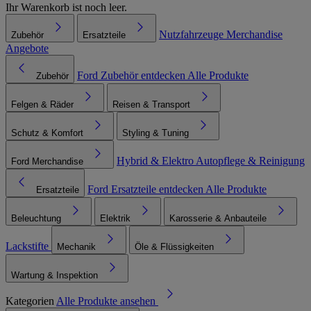
Ihr Warenkorb ist noch leer.
Nutzfahrzeuge
Merchandise
Zubehör
Ersatzteile
Angebote
Ford Zubehör entdecken
Alle Produkte
Zubehör
Felgen & Räder
Reisen & Transport
Schutz & Komfort
Styling & Tuning
Hybrid & Elektro
Autopflege & Reinigung
Ford Merchandise
Ford Ersatzteile entdecken
Alle Produkte
Ersatzteile
Beleuchtung
Elektrik
Karosserie & Anbauteile
Lackstifte
Mechanik
Öle & Flüssigkeiten
Wartung & Inspektion
Kategorien
Alle Produkte ansehen