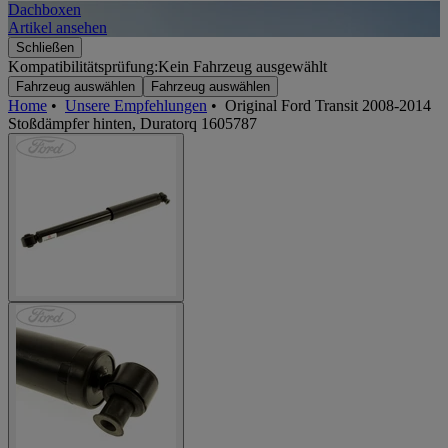
Dachboxen
A
Artikel ansehen
A
Schließen
Kompatibilitätsprüfung:
Kein Fahrzeug ausgewählt
Fahrzeug auswählen
Fahrzeug auswählen
Home
•
Unsere Empfehlungen
•
Original Ford Transit 2008-2014
Stoßdämpfer hinten, Duratorq 1605787