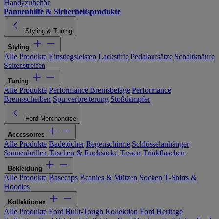
Handyzubehör
Pannenhilfe & Sicherheitsprodukte
Styling & Tuning
Styling
Alle Produkte
Einstiegsleisten
Lackstifte
Pedalaufsätze
Schaltknäufe
Seitenstreifen
Tuning
Alle Produkte
Performance Bremsbeläge
Performance
Bremsscheiben
Spurverbreiterung
Stoßdämpfer
Ford Merchandise
Accessoires
Alle Produkte
Badetücher
Regenschirme
Schlüsselanhänger
Sonnenbrillen
Taschen & Rucksäcke
Tassen
Trinkflaschen
Bekleidung
Alle Produkte
Basecaps
Beanies & Mützen
Socken
T-Shirts &
Hoodies
Kollektionen
Alle Produkte
Ford Built-Tough Kollektion
Ford Heritage