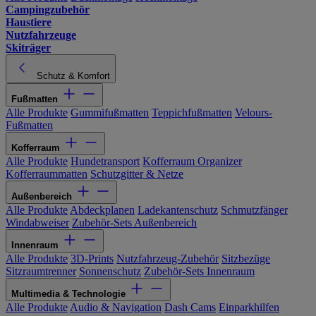
Campingzubehör
Haustiere
Nutzfahrzeuge
Skiträger
Schutz & Komfort
Fußmatten
Alle Produkte
Gummifußmatten
Teppichfußmatten
Velours-
Fußmatten
Kofferraum
Alle Produkte
Hundetransport
Kofferraum Organizer
Kofferraummatten
Schutzgitter & Netze
Außenbereich
Alle Produkte
Abdeckplanen
Ladekantenschutz
Schmutzfänger
Windabweiser
Zubehör-Sets Außenbereich
Innenraum
Alle Produkte
3D-Prints
Nutzfahrzeug-Zubehör
Sitzbezüge
Sitzraumtrenner
Sonnenschutz
Zubehör-Sets Innenraum
Multimedia & Technologie
Alle Produkte
Audio & Navigation
Dash Cams
Einparkhilfen