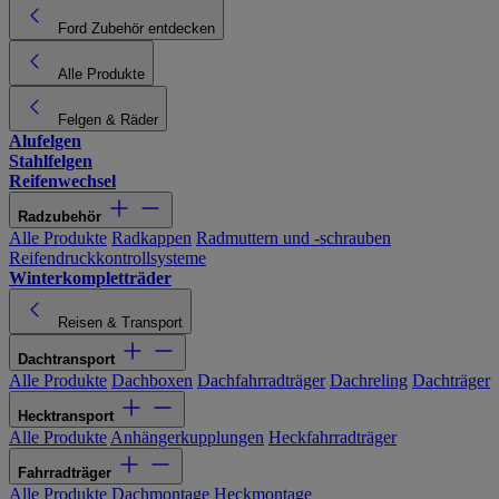
Ford Zubehör entdecken
Alle Produkte
Felgen & Räder
Alufelgen
Stahlfelgen
Reifenwechsel
Radzubehör
Alle Produkte
Radkappen
Radmuttern und -schrauben
Reifendruckkontrollsysteme
Winterkompletträder
Reisen & Transport
Dachtransport
Alle Produkte
Dachboxen
Dachfahrradträger
Dachreling
Dachträger
Hecktransport
Alle Produkte
Anhängerkupplungen
Heckfahrradträger
Fahrradträger
Alle Produkte
Dachmontage
Heckmontage