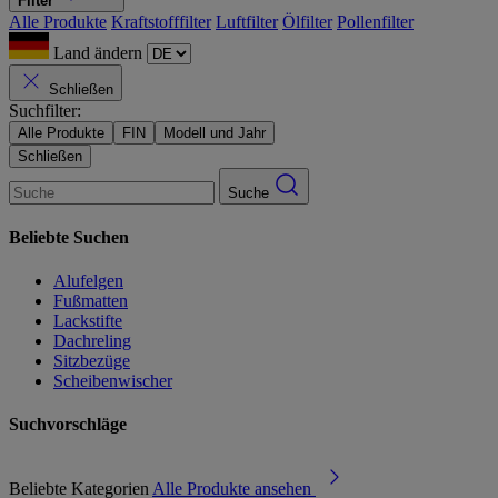
Filter
Alle Produkte
Kraftstofffilter
Luftfilter
Ölfilter
Pollenfilter
Land ändern
Schließen
Suchfilter:
Alle Produkte
FIN
Modell und Jahr
Schließen
Suche
Beliebte Suchen
Alufelgen
Fußmatten
Lackstifte
Dachreling
Sitzbezüge
Scheibenwischer
Suchvorschläge
Beliebte Kategorien
Alle Produkte ansehen