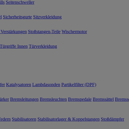
lls
Seitenschweller
l
Sicherheitsgurte
Sitzverkleidung
 Verstärkungen
Stoßstangen-Teile
Wischermotor
Türgriffe Innen
Türverkleidung
fer
Katalysatoren
Lambdasonden
Partikelfilter (DPF)
ärker
Bremsleitungen
Bremsleuchten
Bremspedale
Bremssättel
Bremss
federn
Stabilisatoren
Stabilisatorlager & Koppelstangen
Stoßdämpfer