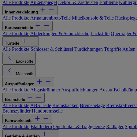
Alle Produkte
Außenspiegel
Dekor- & Zierleisten
Embleme
Kühlergri
Innenverkleidung
Alle Produkte
Armaturenbrett-Teile
Mittelkonsole & Teile
Rückspiege
Karosserieteile
Alle Produkte
Abdeckungen & Schutzbleche
Lackstifte
Querträger &
Türteile
Alle Produkte
Schlösser & Schlüssel
Türdichtungen
Türgriffe Außen
Lackstifte
Mechanik
Auspuffanlagen
Alle Produkte
Abgaskrümmer
Auspuffdichtungen
Auspuffschalldämp
Bremsteile
Alle Produkte
ABS-Teile
Bremsbacken
Bremsbeläge
Bremskraftverst
Bremszylinder
Handbremsseile
Fahrwerksteile
Alle Produkte
Blattfedern
Querlenker & Traggelenke
Radlager
Spiral
Getriebe & Antrieb