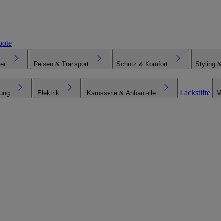
bote
er
Reisen & Transport
Schutz & Komfort
Styling 
Lackstifte
tung
Elektrik
Karosserie & Anbauteile
M