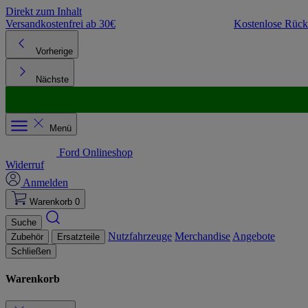
Direkt zum Inhalt
Versandkostenfrei ab 30€
Kostenlose Rüc
Vorherige
Nächste
Menü
Ford Onlineshop
Widerruf
Anmelden
Warenkorb
0
Suche
Nutzfahrzeuge
Merchandise
Angebote
Zubehör
Ersatzteile
Schließen
Warenkorb