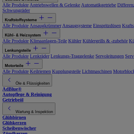
Alle Produkte
Antriebswellen & Gelenke
Automatikgetriebe
Differen
Schwungräder
Kraftstoffsysteme
Alle Produkte
Ansaugkrümmer
Ansaugsysteme
Einspritzdüsen
Kraftst
Kühl- & Heizsystem
Alle Produkte
Klimaanlagen-Teile
Kühler
Kühlergrills & -zubehör
Kü
Lenkungsteile
Alle Produkte
Lenkräder
Lenkungs-Traggelenke
Servoleitungen
Serv
Motorteile
Alle Produkte
Keilriemen
Kupplungsteile
Lichtmaschinen
Motorbloc
Öle & Flüssigkeiten
AdBlue®
Autopflege & Reinigung
Getriebeöl
Wartung & Inspektion
Glühbirnen
Glühkerzen
Scheibenwischer
Zündkerzen