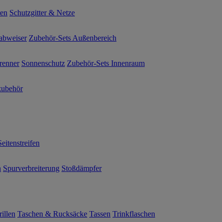
ten
Schutzgitter & Netze
abweiser
Zubehör-Sets Außenbereich
renner
Sonnenschutz
Zubehör-Sets Innenraum
ubehör
Seitenstreifen
n
Spurverbreiterung
Stoßdämpfer
illen
Taschen & Rucksäcke
Tassen
Trinkflaschen