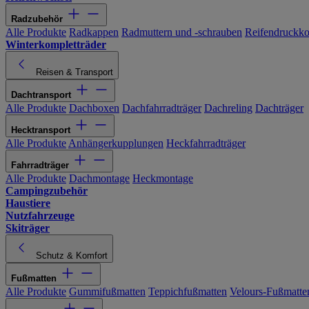
Radzubehör
Alle Produkte
Radkappen
Radmuttern und -schrauben
Reifendruckko
Winterkompletträder
Reisen & Transport
Dachtransport
Alle Produkte
Dachboxen
Dachfahrradträger
Dachreling
Dachträger
Hecktransport
Alle Produkte
Anhängerkupplungen
Heckfahrradträger
Fahrradträger
Alle Produkte
Dachmontage
Heckmontage
Campingzubehör
Haustiere
Nutzfahrzeuge
Skiträger
Schutz & Komfort
Fußmatten
Alle Produkte
Gummifußmatten
Teppichfußmatten
Velours-Fußmatte