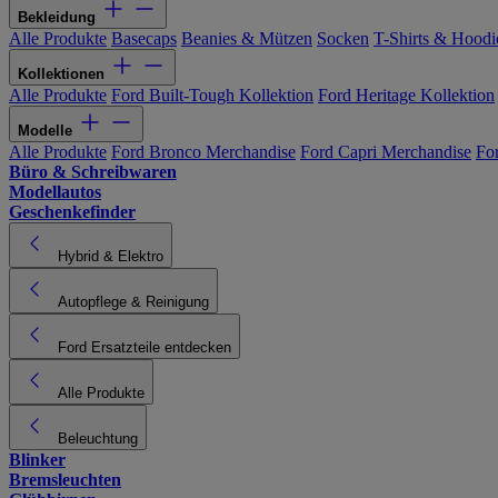
Bekleidung
Alle Produkte
Basecaps
Beanies & Mützen
Socken
T-Shirts & Hoodi
Kollektionen
Alle Produkte
Ford Built-Tough Kollektion
Ford Heritage Kollektion
Modelle
Alle Produkte
Ford Bronco Merchandise
Ford Capri Merchandise
Fo
Büro & Schreibwaren
Modellautos
Geschenkefinder
Hybrid & Elektro
Autopflege & Reinigung
Ford Ersatzteile entdecken
Alle Produkte
Beleuchtung
Blinker
Bremsleuchten