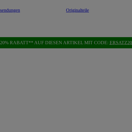
ksendungen
Originalteile
20% RABATT** AUF DIESEN ARTIKEL MIT CODE:
ERSATZ20