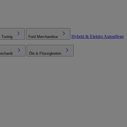
Hybrid & Elektro
Autopflege
& Tuning
Ford Merchandise
echanik
Öle & Flüssigkeiten