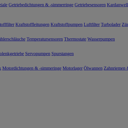
ziale
Getriebedichtungen & -simmerringe
Getriebesensoren
Kardanwel
offfilter
Kraftstoffleitungen
Kraftstoffpumpen
Luftfilter
Turbolader
Zün
hlerschläuche
Temperatursensoren
Thermostate
Wasserpumpen
olenkgetriebe
Servopumpen
Spurstangen
k
Motordichtungen & -simmeringe
Motorlager
Ölwannen
Zahnriemen &