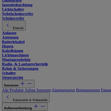
Glühbirnen
Innenbeleuchtung
Lichtschalter
Nebelscheinwerfer
Scheinwerfer
Elektrik
Anlasser
Antennen
Batteriekabel
Hupen
Kabelbäume
Lichtmaschinen
Montagezubehör
Radio- & Lautsprecherteile
Relais & Sicherungen
Schalter
Steuergeräte
Sensoren
Alle Produkte
Airbag Sensoren
Alarmsensoren
Bremssensoren
Einpa
Karosserie & Anbauteile
Außenverkleidung