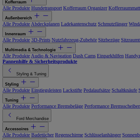
Kofferraum
Alle Produkte
Hundetransport
Kofferraum Organizer
Kofferraummat
Außenbereich
Alle Produkte
Abdeckplanen
Ladekantenschutz
Schmutzfänger
Wind
Innenraum
Alle Produkte
3D-Prints
Nutzfahrzeug-Zubehör
Sitzbezüge
Sitzraumt
Multimedia & Technologie
Alle Produkte
Audio & Navigation
Dash Cams
Einparkhilfen
Handyz
Pannenhilfe & Sicherheitsprodukte
Styling & Tuning
Styling
Alle Produkte
Einstiegsleisten
Lackstifte
Pedalaufsätze
Schaltknäufe
Tuning
Alle Produkte
Performance Bremsbeläge
Performance Bremsscheibe
Ford Merchandise
Accessoires
Alle Produkte
Badetücher
Regenschirme
Schlüsselanhänger
Sonnenbr