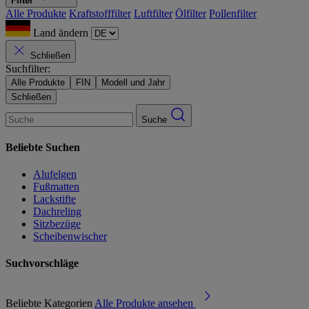
Filter
Alle Produkte
Kraftstofffilter
Luftfilter
Ölfilter
Pollenfilter
Land ändern
Schließen
Suchfilter:
Alle Produkte
FIN
Modell und Jahr
Schließen
Suche
Beliebte Suchen
Alufelgen
Fußmatten
Lackstifte
Dachreling
Sitzbezüge
Scheibenwischer
Suchvorschläge
Beliebte Kategorien
Alle Produkte ansehen