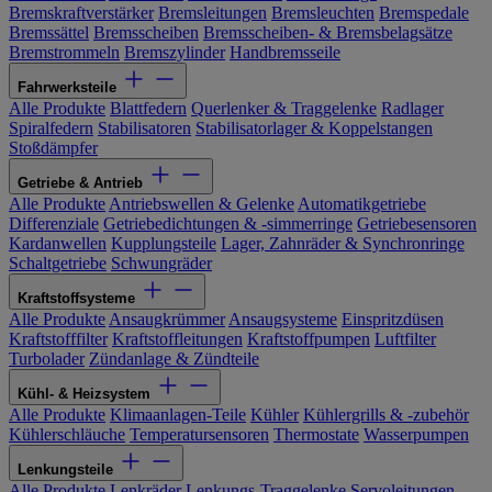
Bremskraftverstärker
Bremsleitungen
Bremsleuchten
Bremspedale
Bremssättel
Bremsscheiben
Bremsscheiben- & Bremsbelagsätze
Bremstrommeln
Bremszylinder
Handbremsseile
Fahrwerksteile
Alle Produkte
Blattfedern
Querlenker & Traggelenke
Radlager
Spiralfedern
Stabilisatoren
Stabilisatorlager & Koppelstangen
Stoßdämpfer
Getriebe & Antrieb
Alle Produkte
Antriebswellen & Gelenke
Automatikgetriebe
Differenziale
Getriebedichtungen & -simmerringe
Getriebesensoren
Kardanwellen
Kupplungsteile
Lager, Zahnräder & Synchronringe
Schaltgetriebe
Schwungräder
Kraftstoffsysteme
Alle Produkte
Ansaugkrümmer
Ansaugsysteme
Einspritzdüsen
Kraftstofffilter
Kraftstoffleitungen
Kraftstoffpumpen
Luftfilter
Turbolader
Zündanlage & Zündteile
Kühl- & Heizsystem
Alle Produkte
Klimaanlagen-Teile
Kühler
Kühlergrills & -zubehör
Kühlerschläuche
Temperatursensoren
Thermostate
Wasserpumpen
Lenkungsteile
Alle Produkte
Lenkräder
Lenkungs-Traggelenke
Servoleitungen