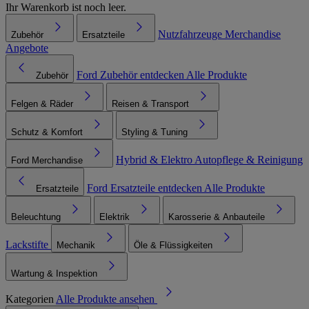
Ihr Warenkorb ist noch leer.
Nutzfahrzeuge
Merchandise
Zubehör
Ersatzteile
Angebote
Ford Zubehör entdecken
Alle Produkte
Zubehör
Felgen & Räder
Reisen & Transport
Schutz & Komfort
Styling & Tuning
Hybrid & Elektro
Autopflege & Reinigung
Ford Merchandise
Ford Ersatzteile entdecken
Alle Produkte
Ersatzteile
Beleuchtung
Elektrik
Karosserie & Anbauteile
Lackstifte
Mechanik
Öle & Flüssigkeiten
Wartung & Inspektion
Kategorien
Alle Produkte ansehen