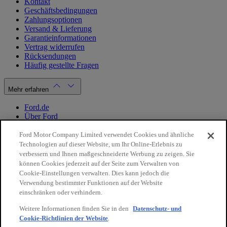
Kontakt
Geschäftsbedingungen
Zahlungsoptionen
Versand & Lieferung
Garantieinformationen
Vertrag widerrufen
Rücksendungen
Häufig gestellte Fragen
Mehr erfahren
Ford.de
Über Ford
Cookie Richtlinien
Datenschutzbestimmungen
Ford Motor Company Limited verwendet Cookies und ähnliche
Impressum
Technologien auf dieser Website, um Ihr Online-Erlebnis zu
verbessern und Ihnen maßgeschneiderte Werbung zu zeigen. Sie
können Cookies jederzeit auf der Seite zum Verwalten von
Mein Konto
Cookie-Einstellungen verwalten. Dies kann jedoch die
Verwendung bestimmter Funktionen auf der Website
Login / Registrierung
einschränken oder verhindern.
Meine Bestellungen
Weitere Informationen finden Sie in den
Datenschutz- und
Land ändern
Cookie-Richtlinien der Website
.
10€
auf Ihre