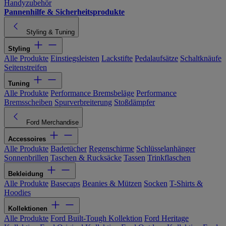
Handyzubehör
Pannenhilfe & Sicherheitsprodukte
Styling & Tuning
Styling
Alle Produkte
Einstiegsleisten
Lackstifte
Pedalaufsätze
Schaltknäufe
Seitenstreifen
Tuning
Alle Produkte
Performance Bremsbeläge
Performance
Bremsscheiben
Spurverbreiterung
Stoßdämpfer
Ford Merchandise
Accessoires
Alle Produkte
Badetücher
Regenschirme
Schlüsselanhänger
Sonnenbrillen
Taschen & Rucksäcke
Tassen
Trinkflaschen
Bekleidung
Alle Produkte
Basecaps
Beanies & Mützen
Socken
T-Shirts &
Hoodies
Kollektionen
Alle Produkte
Ford Built-Tough Kollektion
Ford Heritage