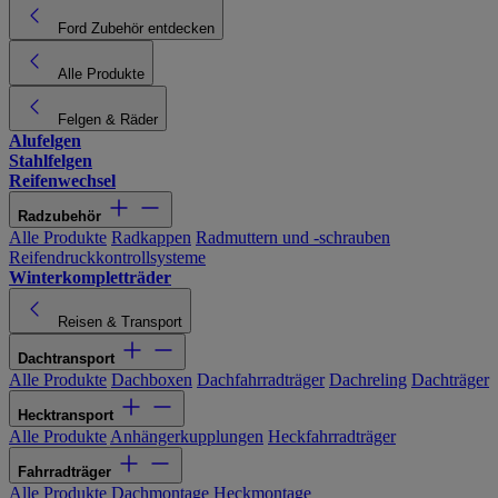
Ford Zubehör entdecken
Alle Produkte
Felgen & Räder
Alufelgen
Stahlfelgen
Reifenwechsel
Radzubehör
Alle Produkte
Radkappen
Radmuttern und -schrauben
Reifendruckkontrollsysteme
Winterkompletträder
Reisen & Transport
Dachtransport
Alle Produkte
Dachboxen
Dachfahrradträger
Dachreling
Dachträger
Hecktransport
Alle Produkte
Anhängerkupplungen
Heckfahrradträger
Fahrradträger
Alle Produkte
Dachmontage
Heckmontage