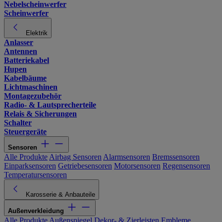
Nebelscheinwerfer
Scheinwerfer
Elektrik
Anlasser
Antennen
Batteriekabel
Hupen
Kabelbäume
Lichtmaschinen
Montagezubehör
Radio- & Lautsprecherteile
Relais & Sicherungen
Schalter
Steuergeräte
Sensoren
Alle Produkte
Airbag Sensoren
Alarmsensoren
Bremssensoren
Einparksensoren
Getriebesensoren
Motorsensoren
Regensensoren
Temperatursensoren
Karosserie & Anbauteile
Außenverkleidung
Alle Produkte
Außenspiegel
Dekor- & Zierleisten
Embleme