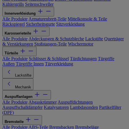
Kühlergrills
Seitenschweller
Innenverkleidung
Alle Produkte
Armaturenbrett-Teile
Mittelkonsole & Teile
Rückspiegel
Sicherheitsgurte
Sitzverkleidung
Karosserieteile
Alle Produkte
Abdeckungen & Schutzbleche
Lackstifte
Querträger
& Verstärkungen
Stoßstangen-Teile
Wischermotor
Türteile
Alle Produkte
Schlösser & Schlüssel
Türdichtungen
Türgriffe
Außen
Türgriffe Innen
Türverkleidung
Lackstifte
Mechanik
Auspuffanlagen
Alle Produkte
Abgaskrümmer
Auspuffdichtungen
Auspuffschalldämpfer
Katalysatoren
Lambdasonden
Partikelfilter
(DPF)
Bremsteile
Alle Produkte
ABS-Teile
Bremsbacken
Bremsbeläge