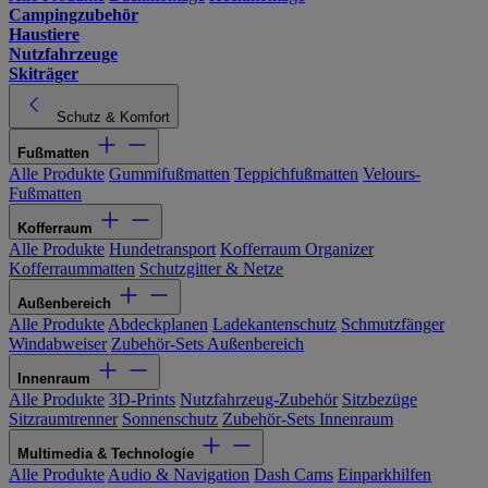
Campingzubehör
Haustiere
Nutzfahrzeuge
Skiträger
Schutz & Komfort
Fußmatten
Alle Produkte
Gummifußmatten
Teppichfußmatten
Velours-
Fußmatten
Kofferraum
Alle Produkte
Hundetransport
Kofferraum Organizer
Kofferraummatten
Schutzgitter & Netze
Außenbereich
Alle Produkte
Abdeckplanen
Ladekantenschutz
Schmutzfänger
Windabweiser
Zubehör-Sets Außenbereich
Innenraum
Alle Produkte
3D-Prints
Nutzfahrzeug-Zubehör
Sitzbezüge
Sitzraumtrenner
Sonnenschutz
Zubehör-Sets Innenraum
Multimedia & Technologie
Alle Produkte
Audio & Navigation
Dash Cams
Einparkhilfen