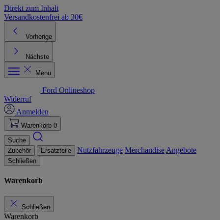
Direkt zum Inhalt
Versandkostenfrei ab 30€
K
Vorherige
Nächste
Menü
Ford Onlineshop
Widerruf
Anmelden
Warenkorb
0
Suche
Nutzfahrzeuge
Merchandise
Angebote
Zubehör
Ersatzteile
Schließen
Warenkorb
Schließen
Warenkorb