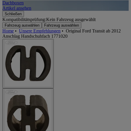
Dachboxen
A
Artikel ansehen
A
Schließen
Kompatibilitätsprüfung:
Kein Fahrzeug ausgewählt
Fahrzeug auswählen
Fahrzeug auswählen
Home
•
Unsere Empfehlungen
•
Original Ford Transit ab 2012
Anschlag Handschuhfach 1771020