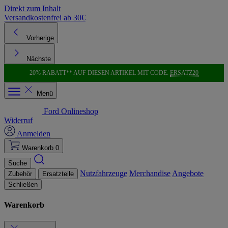
Direkt zum Inhalt
Versandkostenfrei ab 30€
K
Vorherige
Nächste
20% RABATT** AUF DIESEN ARTIKEL MIT CODE:
ERSATZ20
Menü
Ford Onlineshop
Widerruf
Anmelden
Warenkorb
0
Suche
Nutzfahrzeuge
Merchandise
Angebote
Zubehör
Ersatzteile
Schließen
Warenkorb