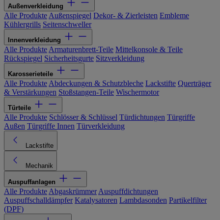
Außenverkleidung
Alle Produkte
Außenspiegel
Dekor- & Zierleisten
Embleme
Kühlergrills
Seitenschweller
Innenverkleidung
Alle Produkte
Armaturenbrett-Teile
Mittelkonsole & Teile
Rückspiegel
Sicherheitsgurte
Sitzverkleidung
Karosserieteile
Alle Produkte
Abdeckungen & Schutzbleche
Lackstifte
Querträger
& Verstärkungen
Stoßstangen-Teile
Wischermotor
Türteile
Alle Produkte
Schlösser & Schlüssel
Türdichtungen
Türgriffe
Außen
Türgriffe Innen
Türverkleidung
Lackstifte
Mechanik
Auspuffanlagen
Alle Produkte
Abgaskrümmer
Auspuffdichtungen
Auspuffschalldämpfer
Katalysatoren
Lambdasonden
Partikelfilter
(DPF)