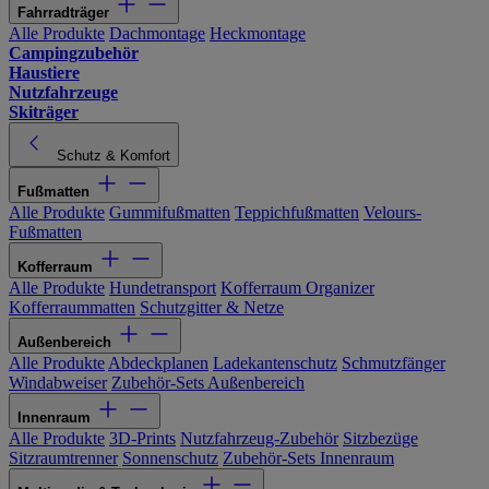
Fahrradträger
Alle Produkte
Dachmontage
Heckmontage
Campingzubehör
Haustiere
Nutzfahrzeuge
Skiträger
Schutz & Komfort
Fußmatten
Alle Produkte
Gummifußmatten
Teppichfußmatten
Velours-
Fußmatten
Kofferraum
Alle Produkte
Hundetransport
Kofferraum Organizer
Kofferraummatten
Schutzgitter & Netze
Außenbereich
Alle Produkte
Abdeckplanen
Ladekantenschutz
Schmutzfänger
Windabweiser
Zubehör-Sets Außenbereich
Innenraum
Alle Produkte
3D-Prints
Nutzfahrzeug-Zubehör
Sitzbezüge
Sitzraumtrenner
Sonnenschutz
Zubehör-Sets Innenraum