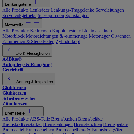
Lenkungsteile
Alle Produkte
Lenkräder
Lenkungs-Traggelenke
Servoleitungen
Servolenkgetriebe
Servopumpen
Spurstangen
Motorteile
Alle Produkte
Keilriemen
Kupplungsteile
Lichtmaschinen
Motorblock
Motordichtungen & -simmeringe
Motorlager
Ölwannen
Zahnriemen & Steuerketten
Zylinderkopf
Öle & Flüssigkeiten
AdBlue®
Autopflege & Reinigung
Getriebeöl
Wartung & Inspektion
Glühbirnen
Glühkerzen
Scheibenwischer
Zündkerzen
Bremsteile
Alle Produkte
ABS-Teile
Bremsbacken
Bremsbeläge
Bremskraftverstärker
Bremsleitungen
Bremsleuchten
Bremspedale
Bremssättel
Bremsscheiben
Bremsscheiben- & Bremsbelagsätze