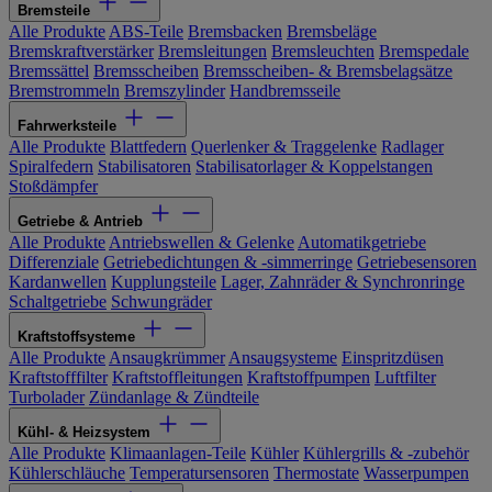
Bremsteile
Alle Produkte
ABS-Teile
Bremsbacken
Bremsbeläge
Bremskraftverstärker
Bremsleitungen
Bremsleuchten
Bremspedale
Bremssättel
Bremsscheiben
Bremsscheiben- & Bremsbelagsätze
Bremstrommeln
Bremszylinder
Handbremsseile
Fahrwerksteile
Alle Produkte
Blattfedern
Querlenker & Traggelenke
Radlager
Spiralfedern
Stabilisatoren
Stabilisatorlager & Koppelstangen
Stoßdämpfer
Getriebe & Antrieb
Alle Produkte
Antriebswellen & Gelenke
Automatikgetriebe
Differenziale
Getriebedichtungen & -simmerringe
Getriebesensoren
Kardanwellen
Kupplungsteile
Lager, Zahnräder & Synchronringe
Schaltgetriebe
Schwungräder
Kraftstoffsysteme
Alle Produkte
Ansaugkrümmer
Ansaugsysteme
Einspritzdüsen
Kraftstofffilter
Kraftstoffleitungen
Kraftstoffpumpen
Luftfilter
Turbolader
Zündanlage & Zündteile
Kühl- & Heizsystem
Alle Produkte
Klimaanlagen-Teile
Kühler
Kühlergrills & -zubehör
Kühlerschläuche
Temperatursensoren
Thermostate
Wasserpumpen