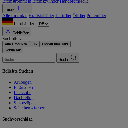
Bremstrommeln
Bremszylinder
Handbremsseile
Filter
Alle Produkte
Kraftstofffilter
Luftfilter
Ölfilter
Pollenfilter
Land ändern
Schließen
Suchfilter:
Alle Produkte
FIN
Modell und Jahr
Schließen
Suche
Beliebte Suchen
Alufelgen
Fußmatten
Lackstifte
Dachreling
Sitzbezüge
Scheibenwischer
Suchvorschläge