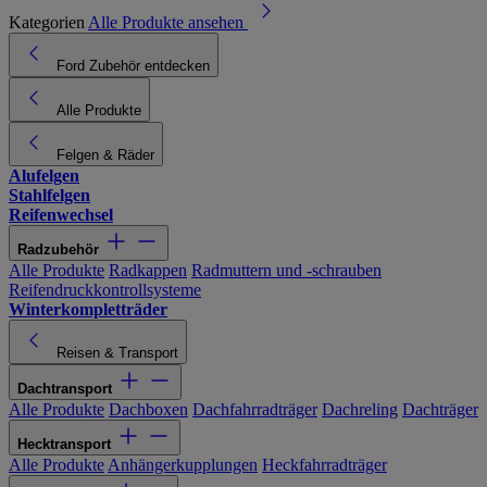
Kategorien
Alle Produkte ansehen
Ford Zubehör entdecken
Alle Produkte
Felgen & Räder
Alufelgen
Stahlfelgen
Reifenwechsel
Radzubehör
Alle Produkte
Radkappen
Radmuttern und -schrauben
Reifendruckkontrollsysteme
Winterkompletträder
Reisen & Transport
Dachtransport
Alle Produkte
Dachboxen
Dachfahrradträger
Dachreling
Dachträger
Hecktransport
Alle Produkte
Anhängerkupplungen
Heckfahrradträger