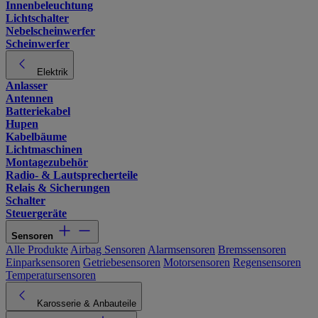
Innenbeleuchtung
Lichtschalter
Nebelscheinwerfer
Scheinwerfer
Elektrik
Anlasser
Antennen
Batteriekabel
Hupen
Kabelbäume
Lichtmaschinen
Montagezubehör
Radio- & Lautsprecherteile
Relais & Sicherungen
Schalter
Steuergeräte
Sensoren
Alle Produkte
Airbag Sensoren
Alarmsensoren
Bremssensoren
Einparksensoren
Getriebesensoren
Motorsensoren
Regensensoren
Temperatursensoren
Karosserie & Anbauteile