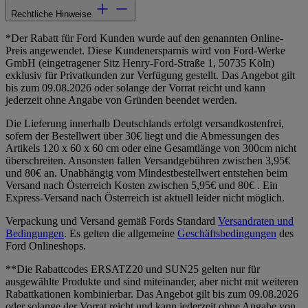
Rechtliche Hinweise
*Der Rabatt für Ford Kunden wurde auf den genannten Online-
Preis angewendet. Diese Kundenersparnis wird von Ford-Werke
GmbH (eingetragener Sitz Henry-Ford-Straße 1, 50735 Köln)
exklusiv für Privatkunden zur Verfügung gestellt. Das Angebot gilt
bis zum 09.08.2026 oder solange der Vorrat reicht und kann
jederzeit ohne Angabe von Gründen beendet werden.
Die Lieferung innerhalb Deutschlands erfolgt versandkostenfrei,
sofern der Bestellwert über 30€ liegt und die Abmessungen des
Artikels 120 x 60 x 60 cm oder eine Gesamtlänge von 300cm nicht
überschreiten. Ansonsten fallen Versandgebühren zwischen 3,95€
und 80€ an. Unabhängig vom Mindestbestellwert entstehen beim
Versand nach Österreich Kosten zwischen 5,95€ und 80€ . Ein
Express-Versand nach Österreich ist aktuell leider nicht möglich.
Verpackung und Versand gemäß Fords Standard
Versandraten und
Bedingungen
. Es gelten die allgemeine
Geschäftsbedingungen
des
Ford Onlineshops.
**Die Rabattcodes ERSATZ20 und SUN25 gelten nur für
ausgewählte Produkte und sind miteinander, aber nicht mit weiteren
Rabattkationen kombinierbar. Das Angebot gilt bis zum 09.08.2026
oder solange der Vorrat reicht und kann jederzeit ohne Angabe von