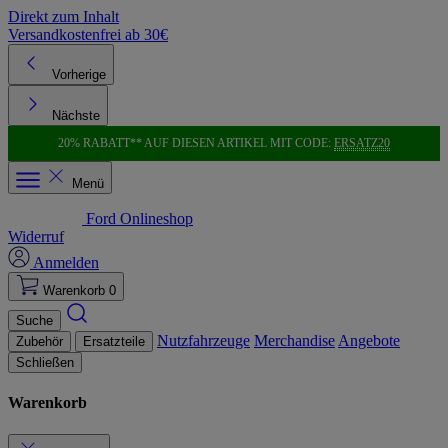
Direkt zum Inhalt
Versandkostenfrei ab 30€
K
Vorherige
Nächste
20% RABATT** AUF DIESEN ARTIKEL MIT CODE:
ERSATZ20
Menü
Ford Onlineshop
Widerruf
Anmelden
Warenkorb
0
Suche
Nutzfahrzeuge
Merchandise
Angebote
Zubehör
Ersatzteile
Schließen
Warenkorb