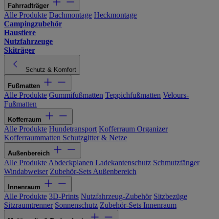
Fahrradträger
Alle Produkte
Dachmontage
Heckmontage
Campingzubehör
Haustiere
Nutzfahrzeuge
Skiträger
Schutz & Komfort
Fußmatten
Alle Produkte
Gummifußmatten
Teppichfußmatten
Velours-
Fußmatten
Kofferraum
Alle Produkte
Hundetransport
Kofferraum Organizer
Kofferraummatten
Schutzgitter & Netze
Außenbereich
Alle Produkte
Abdeckplanen
Ladekantenschutz
Schmutzfänger
Windabweiser
Zubehör-Sets Außenbereich
Innenraum
Alle Produkte
3D-Prints
Nutzfahrzeug-Zubehör
Sitzbezüge
Sitzraumtrenner
Sonnenschutz
Zubehör-Sets Innenraum