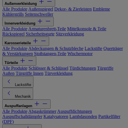
Außenverkleidung
Alle Produkte
Außenspiegel
Dekor- & Zierleisten
Embleme
Kühlergrills
Seitenschweller
Innenverkleidung
Alle Produkte
Armaturenbrett-Teile
Mittelkonsole & Teile
Rückspiegel
Sicherheitsgurte
Sitzverkleidung
Karosserieteile
Alle Produkte
Abdeckungen & Schutzbleche
Lackstifte
Querträger
& Verstärkungen
Stoßstangen-Teile
Wischermotor
Türteile
Alle Produkte
Schlösser & Schlüssel
Türdichtungen
Türgriffe
Außen
Türgriffe Innen
Türverkleidung
Lackstifte
Mechanik
Auspuffanlagen
Alle Produkte
Abgaskrümmer
Auspuffdichtungen
Auspuffschalldämpfer
Katalysatoren
Lambdasonden
Partikelfilter
(DPF)