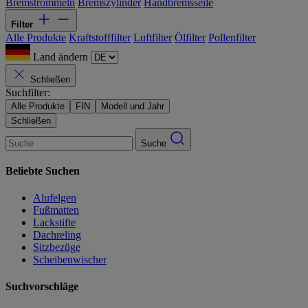
Bremstrommeln
Bremszylinder
Handbremsseile
Filter
Alle Produkte
Kraftstofffilter
Luftfilter
Ölfilter
Pollenfilter
Land ändern
Schließen
Suchfilter:
Alle Produkte
FIN
Modell und Jahr
Schließen
Suche
Beliebte Suchen
Alufelgen
Fußmatten
Lackstifte
Dachreling
Sitzbezüge
Scheibenwischer
Suchvorschläge