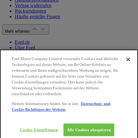
Vertrag widerrufen
Rücksendungen
Häufig gestellte Fragen
Mehr erfahren
Ford.de
Über Ford
Cookie Richtlinien
Datenschutzbestimmungen
Ford Motor Company Limited verwendet Cookies und ähnliche
Impressum
Technologien auf dieser Website, um Ihr Online-Erlebnis zu
verbessern und Ihnen maßgeschneiderte Werbung zu zeigen. Sie
können Cookies jederzeit auf der Seite zum Verwalten von
Mein Konto
Cookie-Einstellungen verwalten. Dies kann jedoch die
Verwendung bestimmter Funktionen auf der Website
Login / Registrierung
einschränken oder verhindern.
Meine Bestellungen
Weitere Informationen finden Sie in den
Datenschutz- und
Land ändern
Cookie-Richtlinien der Website
.
10€
auf Ihre
Facebook
X
Instagram
Youtube
LinkedIn
nächste
Bestellung
© 2026 Ford-Werke-GmbH
Ford Onlineshop
Cookie-Einstellungen
Alle Cookies akzeptieren