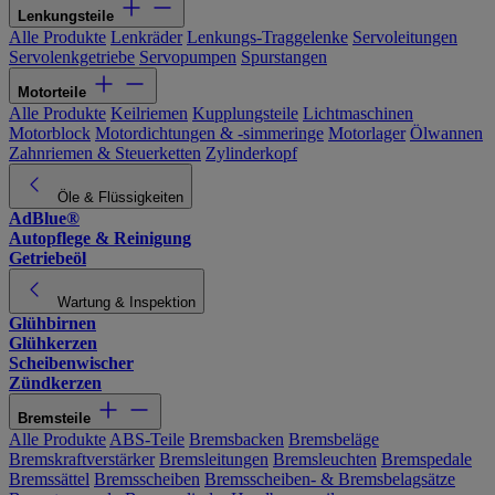
Lenkungsteile
Alle Produkte
Lenkräder
Lenkungs-Traggelenke
Servoleitungen
Servolenkgetriebe
Servopumpen
Spurstangen
Motorteile
Alle Produkte
Keilriemen
Kupplungsteile
Lichtmaschinen
Motorblock
Motordichtungen & -simmeringe
Motorlager
Ölwannen
Zahnriemen & Steuerketten
Zylinderkopf
Öle & Flüssigkeiten
AdBlue®
Autopflege & Reinigung
Getriebeöl
Wartung & Inspektion
Glühbirnen
Glühkerzen
Scheibenwischer
Zündkerzen
Bremsteile
Alle Produkte
ABS-Teile
Bremsbacken
Bremsbeläge
Bremskraftverstärker
Bremsleitungen
Bremsleuchten
Bremspedale
Bremssättel
Bremsscheiben
Bremsscheiben- & Bremsbelagsätze