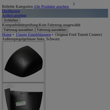
Beliebte Kategorien
Alle Produkte ansehen
Dachboxen
A
Artikel ansehen
A
Schließen
Kompatibilitätsprüfung:
Kein Fahrzeug ausgewählt
Fahrzeug auswählen
Fahrzeug auswählen
Home
•
Unsere Empfehlungen
•
Original Ford Transit Connect
Außenspiegelgehäuse links, Schwarz