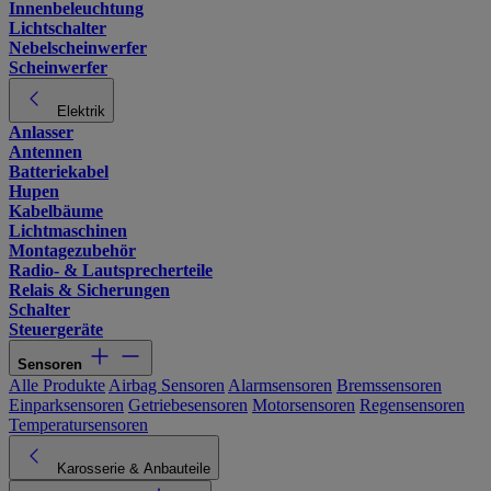
Innenbeleuchtung
Lichtschalter
Nebelscheinwerfer
Scheinwerfer
Elektrik
Anlasser
Antennen
Batteriekabel
Hupen
Kabelbäume
Lichtmaschinen
Montagezubehör
Radio- & Lautsprecherteile
Relais & Sicherungen
Schalter
Steuergeräte
Sensoren
Alle Produkte
Airbag Sensoren
Alarmsensoren
Bremssensoren
Einparksensoren
Getriebesensoren
Motorsensoren
Regensensoren
Temperatursensoren
Karosserie & Anbauteile