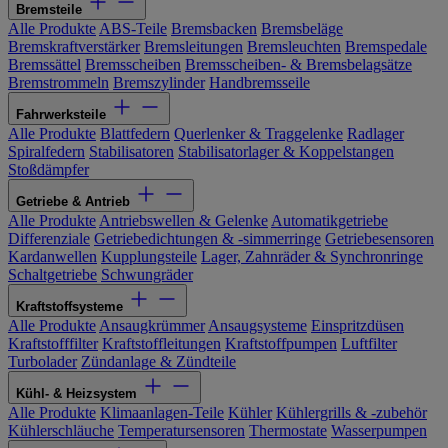
Bremsteile
Alle Produkte
ABS-Teile
Bremsbacken
Bremsbeläge
Bremskraftverstärker
Bremsleitungen
Bremsleuchten
Bremspedale
Bremssättel
Bremsscheiben
Bremsscheiben- & Bremsbelagsätze
Bremstrommeln
Bremszylinder
Handbremsseile
Fahrwerksteile
Alle Produkte
Blattfedern
Querlenker & Traggelenke
Radlager
Spiralfedern
Stabilisatoren
Stabilisatorlager & Koppelstangen
Stoßdämpfer
Getriebe & Antrieb
Alle Produkte
Antriebswellen & Gelenke
Automatikgetriebe
Differenziale
Getriebedichtungen & -simmerringe
Getriebesensoren
Kardanwellen
Kupplungsteile
Lager, Zahnräder & Synchronringe
Schaltgetriebe
Schwungräder
Kraftstoffsysteme
Alle Produkte
Ansaugkrümmer
Ansaugsysteme
Einspritzdüsen
Kraftstofffilter
Kraftstoffleitungen
Kraftstoffpumpen
Luftfilter
Turbolader
Zündanlage & Zündteile
Kühl- & Heizsystem
Alle Produkte
Klimaanlagen-Teile
Kühler
Kühlergrills & -zubehör
Kühlerschläuche
Temperatursensoren
Thermostate
Wasserpumpen