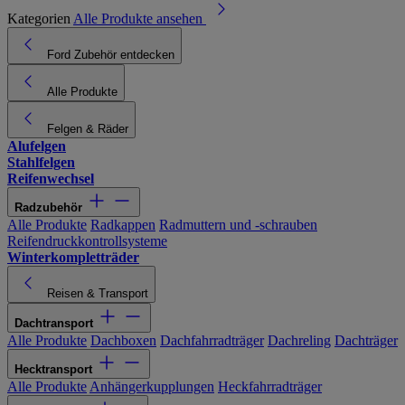
Kategorien
Alle Produkte ansehen
Ford Zubehör entdecken
Alle Produkte
Felgen & Räder
Alufelgen
Stahlfelgen
Reifenwechsel
Radzubehör
Alle Produkte
Radkappen
Radmuttern und -schrauben
Reifendruckkontrollsysteme
Winterkompletträder
Reisen & Transport
Dachtransport
Alle Produkte
Dachboxen
Dachfahrradträger
Dachreling
Dachträger
Hecktransport
Alle Produkte
Anhängerkupplungen
Heckfahrradträger