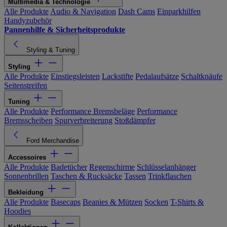
Multimedia & Technologie
Alle Produkte
Audio & Navigation
Dash Cams
Einparkhilfen
Handyzubehör
Pannenhilfe & Sicherheitsprodukte
Styling & Tuning
Styling
Alle Produkte
Einstiegsleisten
Lackstifte
Pedalaufsätze
Schaltknäufe
Seitenstreifen
Tuning
Alle Produkte
Performance Bremsbeläge
Performance
Bremsscheiben
Spurverbreiterung
Stoßdämpfer
Ford Merchandise
Accessoires
Alle Produkte
Badetücher
Regenschirme
Schlüsselanhänger
Sonnenbrillen
Taschen & Rucksäcke
Tassen
Trinkflaschen
Bekleidung
Alle Produkte
Basecaps
Beanies & Mützen
Socken
T-Shirts &
Hoodies