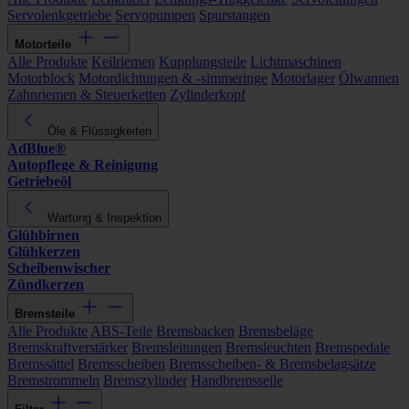
Servolenkgetriebe
Servopumpen
Spurstangen
Motorteile
Alle Produkte
Keilriemen
Kupplungsteile
Lichtmaschinen
Motorblock
Motordichtungen & -simmeringe
Motorlager
Ölwannen
Zahnriemen & Steuerketten
Zylinderkopf
Öle & Flüssigkeiten
AdBlue®
Autopflege & Reinigung
Getriebeöl
Wartung & Inspektion
Glühbirnen
Glühkerzen
Scheibenwischer
Zündkerzen
Bremsteile
Alle Produkte
ABS-Teile
Bremsbacken
Bremsbeläge
Bremskraftverstärker
Bremsleitungen
Bremsleuchten
Bremspedale
Bremssättel
Bremsscheiben
Bremsscheiben- & Bremsbelagsätze
Bremstrommeln
Bremszylinder
Handbremsseile