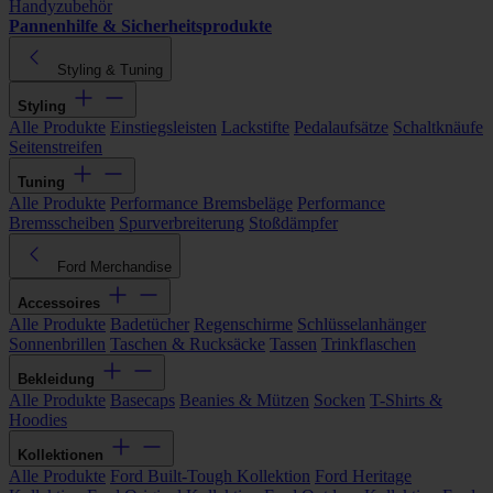
Handyzubehör
Pannenhilfe & Sicherheitsprodukte
Styling & Tuning
Styling
Alle Produkte
Einstiegsleisten
Lackstifte
Pedalaufsätze
Schaltknäufe
Seitenstreifen
Tuning
Alle Produkte
Performance Bremsbeläge
Performance
Bremsscheiben
Spurverbreiterung
Stoßdämpfer
Ford Merchandise
Accessoires
Alle Produkte
Badetücher
Regenschirme
Schlüsselanhänger
Sonnenbrillen
Taschen & Rucksäcke
Tassen
Trinkflaschen
Bekleidung
Alle Produkte
Basecaps
Beanies & Mützen
Socken
T-Shirts &
Hoodies
Kollektionen
Alle Produkte
Ford Built-Tough Kollektion
Ford Heritage