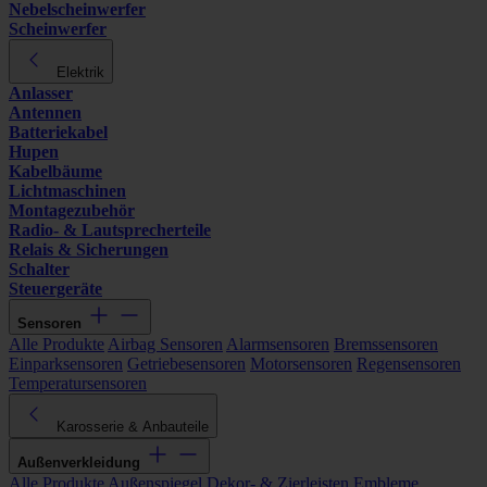
Nebelscheinwerfer
Scheinwerfer
Elektrik
Anlasser
Antennen
Batteriekabel
Hupen
Kabelbäume
Lichtmaschinen
Montagezubehör
Radio- & Lautsprecherteile
Relais & Sicherungen
Schalter
Steuergeräte
Sensoren
Alle Produkte
Airbag Sensoren
Alarmsensoren
Bremssensoren
Einparksensoren
Getriebesensoren
Motorsensoren
Regensensoren
Temperatursensoren
Karosserie & Anbauteile
Außenverkleidung
Alle Produkte
Außenspiegel
Dekor- & Zierleisten
Embleme