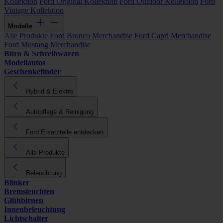
Kollektion
Ford Original Kollektion
Ford Outdoor Kollektion
Ford
Vintage Kollektion
Modelle
Alle Produkte
Ford Bronco Merchandise
Ford Capri Merchandise
Ford Mustang Merchandise
Büro & Schreibwaren
Modellautos
Geschenkefinder
Hybrid & Elektro
Autopflege & Reinigung
Ford Ersatzteile entdecken
Alle Produkte
Beleuchtung
Blinker
Bremsleuchten
Glühbirnen
Innenbeleuchtung
Lichtschalter