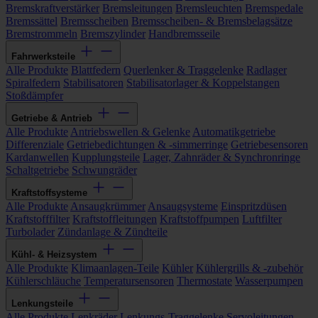
Bremskraftverstärker
Bremsleitungen
Bremsleuchten
Bremspedale
Bremssättel
Bremsscheiben
Bremsscheiben- & Bremsbelagsätze
Bremstrommeln
Bremszylinder
Handbremsseile
Fahrwerksteile
Alle Produkte
Blattfedern
Querlenker & Traggelenke
Radlager
Spiralfedern
Stabilisatoren
Stabilisatorlager & Koppelstangen
Stoßdämpfer
Getriebe & Antrieb
Alle Produkte
Antriebswellen & Gelenke
Automatikgetriebe
Differenziale
Getriebedichtungen & -simmerringe
Getriebesensoren
Kardanwellen
Kupplungsteile
Lager, Zahnräder & Synchronringe
Schaltgetriebe
Schwungräder
Kraftstoffsysteme
Alle Produkte
Ansaugkrümmer
Ansaugsysteme
Einspritzdüsen
Kraftstofffilter
Kraftstoffleitungen
Kraftstoffpumpen
Luftfilter
Turbolader
Zündanlage & Zündteile
Kühl- & Heizsystem
Alle Produkte
Klimaanlagen-Teile
Kühler
Kühlergrills & -zubehör
Kühlerschläuche
Temperatursensoren
Thermostate
Wasserpumpen
Lenkungsteile
Alle Produkte
Lenkräder
Lenkungs-Traggelenke
Servoleitungen