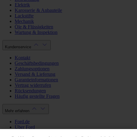
Elektrik
Karosserie & Anbauteile
Lackstifte
Mechanik
Öle & Flüssigkeiten
Wartung & Inspektion
Kundenservice
Kontakt
Geschäftsbedingungen
Zahlungsoptionen
Versand & Lieferung
Garantieinformationen
Vertrag widerrufen
Rücksendungen
Häufig gestellte Fragen
Mehr erfahren
Ford.de
Über Ford
Cookie Richtlinien