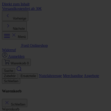
Direkt zum Inhalt
Versandkostenfrei ab 30€
K
Vorherige
Nächste
Menü
Ford Onlineshop
Widerruf
Anmelden
Warenkorb
0
Suche
Nutzfahrzeuge
Merchandise
Angebote
Zubehör
Ersatzteile
Schließen
Warenkorb
Schließen
Warenkorb