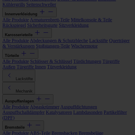
Kühlergrills
Seitenschweller
Innenverkleidung
Alle Produkte
Armaturenbrett-Teile
Mittelkonsole & Teile
Rückspiegel
Sicherheitsgurte
Sitzverkleidung
Karosserieteile
Alle Produkte
Abdeckungen & Schutzbleche
Lackstifte
Querträger
& Verstärkungen
Stoßstangen-Teile
Wischermotor
Türteile
Alle Produkte
Schlösser & Schlüssel
Türdichtungen
Türgriffe
Außen
Türgriffe Innen
Türverkleidung
Lackstifte
Mechanik
Auspuffanlagen
Alle Produkte
Abgaskrümmer
Auspuffdichtungen
Auspuffschalldämpfer
Katalysatoren
Lambdasonden
Partikelfilter
(DPF)
Bremsteile
Alle Produkte
ABS-Teile
Bremsbacken
Bremsbeläge