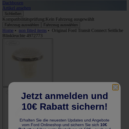
Dachboxen
A
Artikel ansehen
A
Schließen
Kompatibilitätsprüfung:
Kein Fahrzeug ausgewählt
Fahrzeug auswählen
Fahrzeug auswählen
Home
•
non fitted items
•
Original Ford Transit Connect Seitliche
Blinkleuchte 4972773
Jetzt anmelden und
10€ Rabatt sichern!
Erhalten Sie die neuesten Updates und Angebote
vom Ford Onlineshop und sichern Sie sich
10€