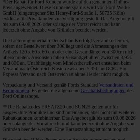
*Der Rabatt für Ford Kunden wurde auf den genannten Online-
Preis angewendet. Diese Kundenersparnis wird von Ford-Werke
GmbH (eingetragener Sitz Henry-Ford-Straße 1, 50735 Köln)
exklusiv für Privatkunden zur Verfügung gestellt. Das Angebot gilt
bis zum 09.08.2026 oder solange der Vorrat reicht und kann
jederzeit ohne Angabe von Gründen beendet werden.
Die Lieferung innerhalb Deutschlands erfolgt versandkostenfrei,
sofern der Bestellwert über 30€ liegt und die Abmessungen des
Artikels 120 x 60 x 60 cm oder eine Gesamtlänge von 300cm nicht
überschreiten. Ansonsten fallen Versandgebühren zwischen 3,95€
und 80€ an. Unabhängig vom Mindestbestellwert entstehen beim
Versand nach Österreich Kosten zwischen 5,95€ und 80€ . Ein
Express-Versand nach Österreich ist aktuell leider nicht möglich.
Verpackung und Versand gemäß Fords Standard
Versandraten und
Bedingungen
. Es gelten die allgemeine
Geschäftsbedingungen
des
Ford Onlineshops.
**Die Rabattcodes ERSATZ20 und SUN25 gelten nur für
ausgewählte Produkte und sind miteinander, aber nicht mit weiteren
Rabattkationen kombinierbar. Das Angebot gilt bis zum 09.08.2026
oder solange der Vorrat reicht und kann jederzeit ohne Angabe von
Gründen beendet werden. Eine Barauszahlung ist nicht möglich.
Die gezeigten Bilder dienen nur zu Anschauungszwecken und