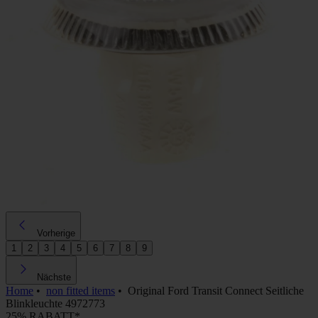
Vorherige
1
2
3
4
5
6
7
8
9
Nächste
Home
•
non fitted items
•
Original Ford Transit Connect Seitliche
Blinkleuchte 4972773
25% RABATT*