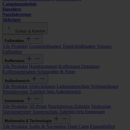
Campingzubehör
Haustiere
Nutzfahrzeuge
Skiträger
Schutz & Komfort
Fußmatten
Alle Produkte
Gummifußmatten
Teppichfußmatten
Velours-
Fußmatten
Kofferraum
Alle Produkte
Hundetransport
Kofferraum Organizer
Kofferraummatten
Schutzgitter & Netze
Außenbereich
Alle Produkte
Abdeckplanen
Ladekantenschutz
Schmutzfänger
Windabweiser
Zubehör-Sets Außenbereich
Innenraum
Alle Produkte
3D-Prints
Nutzfahrzeug-Zubehör
Sitzbezüge
Sitzraumtrenner
Sonnenschutz
Zubehör-Sets Innenraum
Multimedia & Technologie
Alle Produkte
Audio & Navigation
Dash Cams
Einparkhilfen