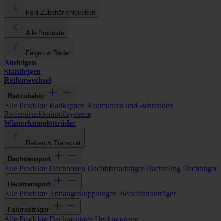
Ford Zubehör entdecken
Alle Produkte
Felgen & Räder
Alufelgen
Stahlfelgen
Reifenwechsel
Radzubehör
Alle Produkte
Radkappen
Radmuttern und -schrauben
Reifendruckkontrollsysteme
Winterkompletträder
Reisen & Transport
Dachtransport
Alle Produkte
Dachboxen
Dachfahrradträger
Dachreling
Dachträger
Hecktransport
Alle Produkte
Anhängerkupplungen
Heckfahrradträger
Fahrradträger
Alle Produkte
Dachmontage
Heckmontage