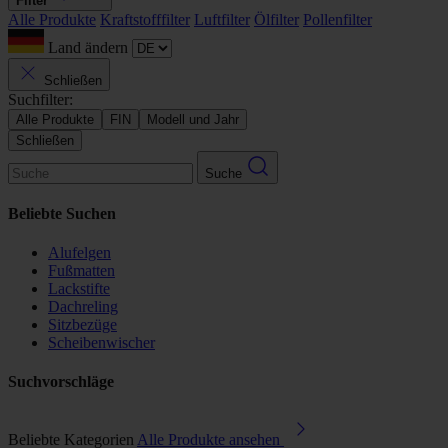
Filter
Alle Produkte
Kraftstofffilter
Luftfilter
Ölfilter
Pollenfilter
Land ändern
Schließen
Suchfilter:
Alle Produkte
FIN
Modell und Jahr
Schließen
Suche
Beliebte Suchen
Alufelgen
Fußmatten
Lackstifte
Dachreling
Sitzbezüge
Scheibenwischer
Suchvorschläge
Beliebte Kategorien
Alle Produkte ansehen